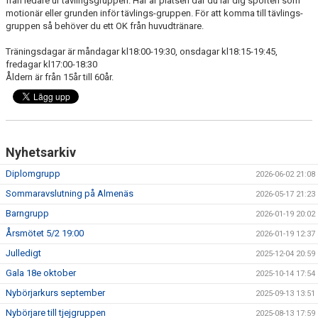
från ledare ur tävlingsgruppen. Här är platsen där du lär dig sporten som
motionär eller grunden inför tävlings-gruppen. För att komma till tävlings-
gruppen så behöver du ett OK från huvudtränare.
Träningsdagar är måndagar kl18:00-19:30, onsdagar kl18:15-19:45,
fredagar kl17:00-18:30
Åldern är från 15år till 60år.
Nyhetsarkiv
Diplomgrupp
2026-06-02 21:08
Sommaravslutning på Almenäs
2026-05-17 21:23
Barngrupp
2026-01-19 20:02
Årsmötet 5/2 19:00
2026-01-19 12:37
Julledigt
2025-12-04 20:59
Gala 18e oktober
2025-10-14 17:54
Nybörjarkurs september
2025-09-13 13:51
Nybörjare till tjejgruppen
2025-08-13 17:59