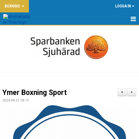
BOXNING
LOGGA IN
HEM - BOXNING
NYHETER
BÖRJA BOXAS - NYBÖRJARKURSER
TRÄNINGSTIDER OCH PRISER
KONTAKT
Ymer Boxning Sport
<
>
KALENDER
2023-04-21 18:15
DOKUMENT
OM OSS
BILDGALLERI