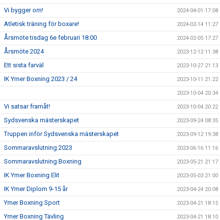
Vi bygger om!
2024-04-01 17:08
Atletisk träning för boxare!
2024-02-14 11:27
Årsmöte tisdag 6e februari 18:00
2024-02-05 17:27
Årsmöte 2024
2023-12-12 11:38
Ett sista farväl
2023-10-27 21:13
IK Ymer Boxning 2023 / 24
2023-10-11 21:22
2023-10-04 20:34
Vi satsar framåt!
2023-10-04 20:22
Sydsvenska mästerskapet
2023-09-24 08:35
Truppen inför Sydsvenska mästerskapet
2023-09-12 19:38
Sommaravslutning 2023
2023-06-16 11:16
Sommaravslutning Boxning
2023-05-21 21:17
IK Ymer Boxning Elit
2023-05-03 21:00
IK Ymer Diplom 9-15 år
2023-04-24 20:08
Ymer Boxning Sport
2023-04-21 18:15
Ymer Boxning Tävling
2023-04-21 18:10