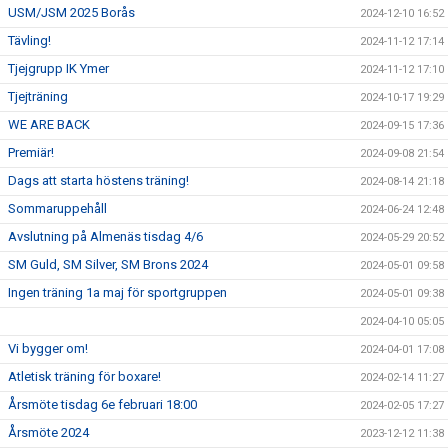
USM/JSM 2025 Borås
2024-12-10 16:52
Tävling!
2024-11-12 17:14
Tjejgrupp IK Ymer
2024-11-12 17:10
Tjejträning
2024-10-17 19:29
WE ARE BACK
2024-09-15 17:36
Premiär!
2024-09-08 21:54
Dags att starta höstens träning!
2024-08-14 21:18
Sommaruppehåll
2024-06-24 12:48
Avslutning på Almenäs tisdag 4/6
2024-05-29 20:52
SM Guld, SM Silver, SM Brons 2024
2024-05-01 09:58
Ingen träning 1a maj för sportgruppen
2024-05-01 09:38
2024-04-10 05:05
Vi bygger om!
2024-04-01 17:08
Atletisk träning för boxare!
2024-02-14 11:27
Årsmöte tisdag 6e februari 18:00
2024-02-05 17:27
Årsmöte 2024
2023-12-12 11:38