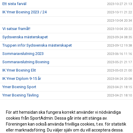
Ett sista farväl
2023-10-27 21:13
IK Ymer Boxning 2023 / 24
2023-10-11 21:22
2023-10-04 20:34
Vi satsar framåt!
2023-10-04 20:22
Sydsvenska mästerskapet
2023-09-24 08:35
Truppen inför Sydsvenska mästerskapet
2023-09-12 19:38
Sommaravslutning 2023
2023-06-16 11:16
Sommaravslutning Boxning
2023-05-21 21:17
IK Ymer Boxning Elit
2023-05-03 21:00
IK Ymer Diplom 9-15 år
2023-04-24 20:08
Ymer Boxning Sport
2023-04-21 18:15
Ymer Boxning Tävling
2023-04-21 18:10
Diplom SM 2023
2023-04-12 21:37
Info om juluppehållet m.m.
För att hemsidan ska fungera korrekt använder vi nödvändiga
2022-12-20 21:05
cookies från SportAdmin. Dessa går inte att stänga av.
Tävling
2022-12-19 13:52
Föreningen kan också använda frivilliga cookies, t.ex. för statistik
eller marknadsföring. Du väljer själv om du vill acceptera dessa.