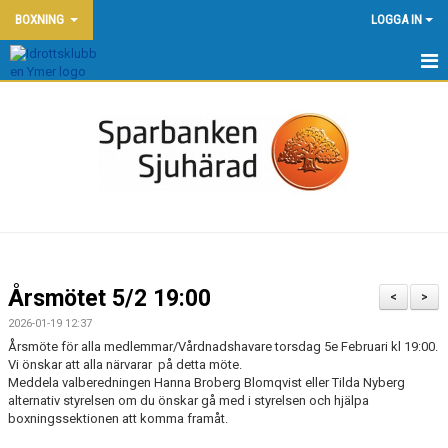
BOXNING
LOGGA IN
HEM - BOXNING
NYHETER
BÖRJA BOXAS - NYBÖRJARKURSER
TRÄNINGSTIDER OCH PRISER
KONTAKT
Årsmötet 5/2 19:00
<
>
KALENDER
2026-01-19 12:37
Årsmöte för alla medlemmar/Vårdnadshavare torsdag 5e Februari kl 19:00.
DOKUMENT
Vi önskar att alla närvarar på detta möte.
Meddela valberedningen Hanna Broberg Blomqvist eller Tilda Nyberg
alternativ styrelsen om du önskar gå med i styrelsen och hjälpa
OM OSS
boxningssektionen att komma framåt.
BILDGALLERI