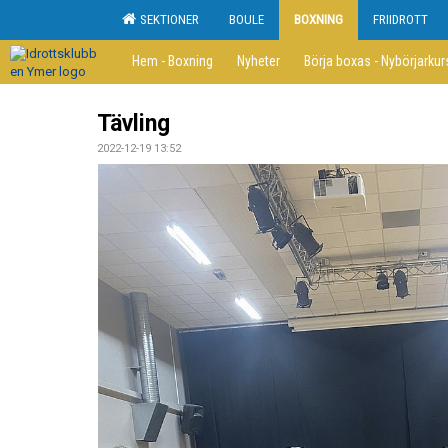
SEKTIONER
BOULE
BOXNING
FRIIDROTT
Hem - Boxning
Nyheter
Börja boxas - Nybörjarkur
Tävling
2022-12-19 13:52