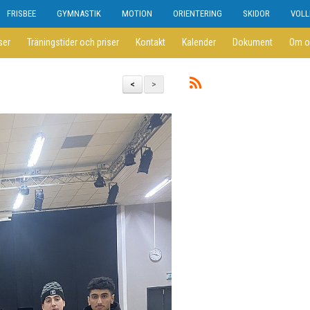
FRISBEE
GYMNASTIK
MOTION
ORIENTERING
SKIDOR
VOLL
ser
Träningstider och priser
Kontakt
Kalender
Dokument
Om o
<
>