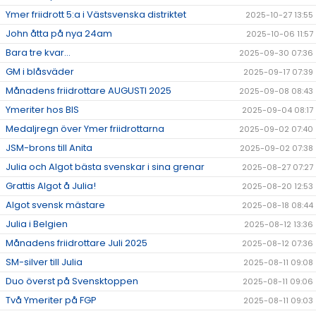
Ymer friidrott 5:a i Västsvenska distriktet
2025-10-27 13:55
John åtta på nya 24am
2025-10-06 11:57
Bara tre kvar...
2025-09-30 07:36
GM i blåsväder
2025-09-17 07:39
Månadens friidrottare AUGUSTI 2025
2025-09-08 08:43
Ymeriter hos BIS
2025-09-04 08:17
Medaljregn över Ymer friidrottarna
2025-09-02 07:40
JSM-brons till Anita
2025-09-02 07:38
Julia och Algot bästa svenskar i sina grenar
2025-08-27 07:27
Grattis Algot å Julia!
2025-08-20 12:53
Algot svensk mästare
2025-08-18 08:44
Julia i Belgien
2025-08-12 13:36
Månadens friidrottare Juli 2025
2025-08-12 07:36
SM-silver till Julia
2025-08-11 09:08
Duo överst på Svensktoppen
2025-08-11 09:06
Två Ymeriter på FGP
2025-08-11 09:03