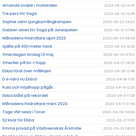
Amanda snabb i motvinden
2023-05-22 10:47
Tre pers för Saga
2023-05-22 10:45
Sophie vann Ljungbymångkampen
2023-05-22 09:20
Dubbel-silver för Saga på Junespelen
2023-05-10 07:46
Månadens friidrottare april 2023
2023-05-04 08:09
Sjätte på 400 meter häck
2023-05-03 12:28
Ymerdagen lördag 13 maj
2023-05-03 07:52
Ymeriter på tio-i-topp
2023-04-27 09:25
Ebba först över mållinjen
2023-04-26 12:48
D e nära nu Ebba!
2023-04-18 11:35
Kula och höjdhopp pågår...
2023-04-14 12:29
Ebba blåst på rekordet
2023-04-11 17:38
Månadens friidrottare mars 2023
2023-04-11 07:44
Tage VM-sexa i Torun
2023-04-06 06:58
52 kvar för Ebba
2023-03-27 11:10
Emma prisad på Västsvenskas Årsmöte
2023-03-23 08:53