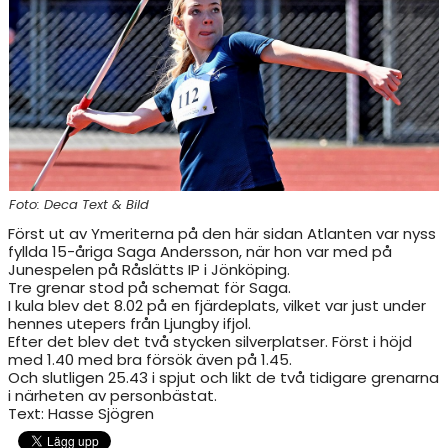
RESULTAT & STATISTIK
NIU BORÅS
MÅNADENS FRIIDROTTARE
Foto: Deca Text & Bild
Först ut av Ymeriterna på den här sidan Atlanten var nyss
fyllda 15-åriga Saga Andersson, när hon var med på
Junespelen på Råslätts IP i Jönköping.
Tre grenar stod på schemat för Saga.
I kula blev det 8.02 på en fjärdeplats, vilket var just under
hennes utepers från Ljungby ifjol.
Efter det blev det två stycken silverplatser. Först i höjd
med 1.40 med bra försök även på 1.45.
Och slutligen 25.43 i spjut och likt de två tidigare grenarna
i närheten av personbästat.
Text: Hasse Sjögren