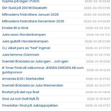
Sophie på läger i Potch
2026-02-13 09:42
SM-Guld på 200 till Elisabeth
2026-02-09 07:35
Månadens friidrottare Januari 2026
2026-02-04 09:43
Månadens friidrottare December 2025
2026-02-04 09:38
Emelie till a-final
2026-02-02 12:21
Julia sexa i Nordenkampen
2026-02-02 11:21
Julia gulblå i Nordenkampen
2026-01-28 07:26
OJ, vilket pers av ”fast” Ingmar
2026-01-27 07:37
Julia femma i Danmark
2026-01-22 17:30
Svenskt årsbästa av Julia igen ….och igen
2026-01-19 12:50
IK Ymer Friidrott välkomnar JENSEN SWEDEN AB som
2026-01-15 12:23
guldsponsor
Amanda 8,00 i Startskottet
2026-01-12 07:52
Svenskt årsbästa av Julia Wennersten
2026-01-12 07:37
Rivstart på det nya året
2026-01-07 08:19
God Jul och Gott Nytt År
2025-12-19 10:57
Ymerkillar i final på Julklappsjakten
2025-12-09 07:37