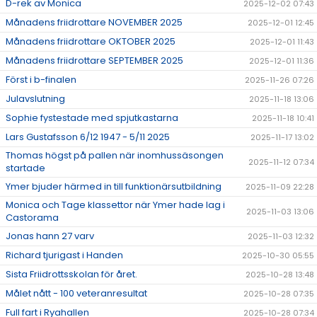
D-rek av Monica
2025-12-02 07:43
Månadens friidrottare NOVEMBER 2025
2025-12-01 12:45
Månadens friidrottare OKTOBER 2025
2025-12-01 11:43
Månadens friidrottare SEPTEMBER 2025
2025-12-01 11:36
Först i b-finalen
2025-11-26 07:26
Julavslutning
2025-11-18 13:06
Sophie fystestade med spjutkastarna
2025-11-18 10:41
Lars Gustafsson 6/12 1947 - 5/11 2025
2025-11-17 13:02
Thomas högst på pallen när inomhussäsongen
2025-11-12 07:34
startade
Ymer bjuder härmed in till funktionärsutbildning
2025-11-09 22:28
Monica och Tage klassettor när Ymer hade lag i
2025-11-03 13:06
Castorama
Jonas hann 27 varv
2025-11-03 12:32
Richard tjurigast i Handen
2025-10-30 05:55
Sista Friidrottsskolan för året.
2025-10-28 13:48
Målet nått - 100 veteranresultat
2025-10-28 07:35
Full fart i Ryahallen
2025-10-28 07:34