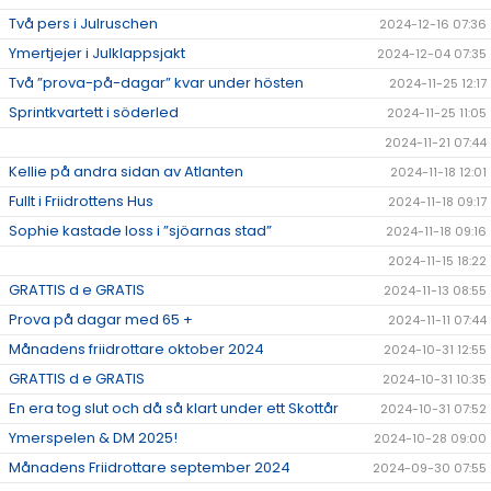
Två pers i Julruschen
2024-12-16 07:36
Ymertjejer i Julklappsjakt
2024-12-04 07:35
Två ”prova-på-dagar” kvar under hösten
2024-11-25 12:17
Sprintkvartett i söderled
2024-11-25 11:05
2024-11-21 07:44
Kellie på andra sidan av Atlanten
2024-11-18 12:01
Fullt i Friidrottens Hus
2024-11-18 09:17
Sophie kastade loss i ”sjöarnas stad”
2024-11-18 09:16
2024-11-15 18:22
GRATTIS d e GRATIS
2024-11-13 08:55
Prova på dagar med 65 +
2024-11-11 07:44
Månadens friidrottare oktober 2024
2024-10-31 12:55
GRATTIS d e GRATIS
2024-10-31 10:35
En era tog slut och då så klart under ett Skottår
2024-10-31 07:52
Ymerspelen & DM 2025!
2024-10-28 09:00
Månadens Friidrottare september 2024
2024-09-30 07:55