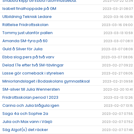
Snabba klipp av Ebba i utomhusdebut
2023-03-22 12:34
Isabell finalhoppade på GM
2023-03-21 08:07
Utbildning Teknisk Ledare
2023-03-16 09:19
Rättelse Friidrottsskolan
2023-03-16 09:00
Tommy just utanför pallen
2023-03-13 10:59
Amanda SM-fyra på 60
2023-03-07 08:11
Guld å Silver för Julia
2023-03-07 08:09
Ebba slog pers på två varv
2023-03-07 08:06
Delad 17e efter två SM-tävlingar
2023-02-27 09:22
Lasse gör comeback i styrelsen
2023-02-27 09:05
Miniorlandslaget i Bodaskolans gymnastiksal
2023-02-21 09:58
SM-silver till Julia Wennersten
2023-02-20 10:41
Friidrottsskolan period 1 2023
2023-02-13 12:26
Carina och Julia blågula igen
2023-02-07 13:15
Saga 4a och Sophie 2a
2023-02-07 07:55
Julia och Max vann i Växjö
2023-02-07 07:52
Säg Algot(s) det räcker
2023-02-07 07:49