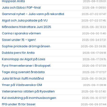
Hoppsan Anita
2025-08-11 09:01
Julia och Ebba i FGP-final
2025-08-11 08:50
Gammal nyhet – Julia vann på rekordtid
2025-07-02 07:47
Algot och Julia pallade på VU
2025-07-02 07:45
Månadens friidrottare Juni 2025
2025-06-30 13:22
Carina i spanska värmen
2025-06-30 11:40
Sissel under 15 – igen!
2025-06-24 07:21
Sophie prickade drömgränsen
2025-06-23 09:35
Dubbla pers för Anita
2025-06-17 09:18
Kanonlopp av Algot på Laxa
2025-06-17 09:15
Fyra Ymerveteraner i Broloppet
2025-06-17 07:39
Tage slog svenskt årsbästa
2025-06-17 07:37
Julia till final i tufft motstånd
2025-06-13 08:26
Ymer på Västsvenska-DM
2025-06-11 08:18
Veteranerna i stöten på Ryavallen
2025-06-10 07:40
Kul avslutning på inomhusäsongen
2025-06-10 07:37
FFG under 15 för Sissel
2025-06-09 07:44