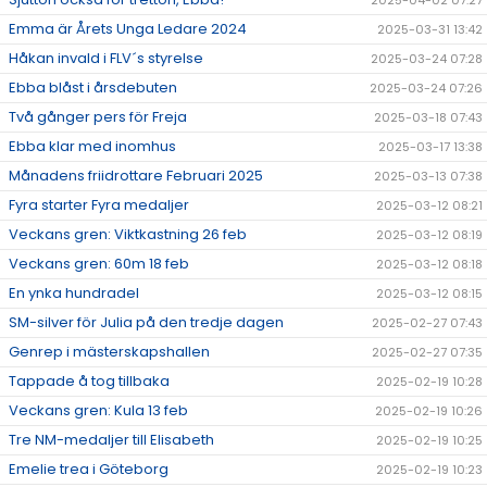
2025-04-02 07:27
Emma är Årets Unga Ledare 2024
2025-03-31 13:42
Håkan invald i FLV´s styrelse
2025-03-24 07:28
Ebba blåst i årsdebuten
2025-03-24 07:26
Två gånger pers för Freja
2025-03-18 07:43
Ebba klar med inomhus
2025-03-17 13:38
Månadens friidrottare Februari 2025
2025-03-13 07:38
Fyra starter Fyra medaljer
2025-03-12 08:21
Veckans gren: Viktkastning 26 feb
2025-03-12 08:19
Veckans gren: 60m 18 feb
2025-03-12 08:18
En ynka hundradel
2025-03-12 08:15
SM-silver för Julia på den tredje dagen
2025-02-27 07:43
Genrep i mästerskapshallen
2025-02-27 07:35
Tappade å tog tillbaka
2025-02-19 10:28
Veckans gren: Kula 13 feb
2025-02-19 10:26
Tre NM-medaljer till Elisabeth
2025-02-19 10:25
Emelie trea i Göteborg
2025-02-19 10:23