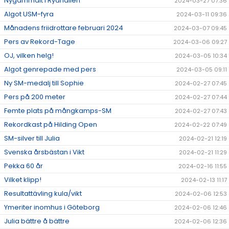
Nygammalt i Ryahallen
2024-03-27 07:36
Algot USM-fyra
2024-03-11 09:36
Månadens friidrottare februari 2024
2024-03-07 09:45
Pers av Rekord-Tage
2024-03-06 09:27
OJ, vilken helg!
2024-03-05 10:34
Algot genrepade med pers
2024-03-05 09:11
Ny SM-medalj till Sophie
2024-02-27 07:45
Pers på 200 meter
2024-02-27 07:44
Femte plats på mångkamps-SM
2024-02-27 07:43
Rekordkast på Hilding Open
2024-02-22 07:49
SM-silver till Julia
2024-02-21 12:19
Svenska årsbästan i Vikt
2024-02-21 11:29
Pekka 60 år
2024-02-16 11:55
Vilket klipp!
2024-02-13 11:17
Resultattävling kula/vikt
2024-02-06 12:53
Ymeriter inomhus i Göteborg
2024-02-06 12:46
Julia bättre å bättre
2024-02-06 12:36