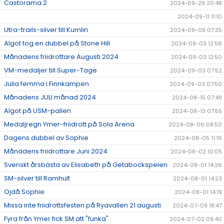
Castorama 2
2024-09-29 20:48
2024-09-11 11:10
Utra-trails-silver till Kumlin
2024-09-09 07:35
Algot tog en dubbel på Stone Hill
2024-09-03 12:56
Månadens friidrottare Augusti 2024
2024-09-03 12:50
VM-medaljer till Super-Tage
2024-09-03 07:52
Julia femma i Finnkampen
2024-09-03 07:50
Månadens JULI månad 2024
2024-08-15 07:49
Algot på USM-pallen
2024-08-13 07:55
Medaljregn Ymer-friidrott på Sola Arena
2024-08-06 08:50
Dagens dubbel av Sophie
2024-08-05 11:16
Månadens friidrottare Juni 2024
2024-08-02 10:05
Svenskt årsbästa av Elisabeth på Getabockspelen
2024-08-01 14:26
SM-silver till Ramhult
2024-08-01 14:23
Ojdå Sophie
2024-08-01 14:19
Missa inte friidrottsfesten på Ryavallen 21 augusti
2024-07-09 18:47
Fyra från Ymer fick SM att "funka"
2024-07-02 09:40