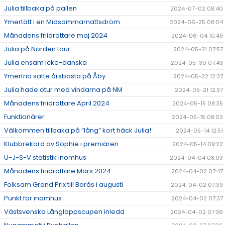
Julia tillbaka på pallen
2024-07-02 08:40
Ymertätt i en Midsommarnattsdröm
2024-06-25 08:04
Månadens friidrottare maj 2024
2024-06-04 10:49
Julia på Norden tour
2024-05-31 07:57
Julia ensam icke-danska
2024-05-30 07:43
Ymertrio satte årsbästa på Åby
2024-05-22 12:37
Julia hade otur med vindarna på NM
2024-05-21 12:37
Månadens friidrottare April 2024
2024-05-15 08:35
Funktionärer
2024-05-15 08:03
Välkommen tillbaka på ”lång” kort häck Julia!
2024-05-14 12:51
Klubbrekord av Sophie i premiären
2024-05-14 09:22
U-J-S-V statistik inomhus
2024-04-04 08:03
Månadens friidrottare Mars 2024
2024-04-02 07:47
Folksam Grand Prix till Borås i augusti
2024-04-02 07:39
Punkt för inomhus
2024-04-02 07:37
Västsvenska Långloppscupen inledd
2024-04-02 07:36