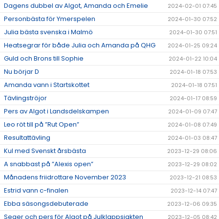
Dagens dubbel av Algot, Amanda och Emelie
2024-02-01 07:45
Personbästa för Ymerspelen
2024-01-30 07:52
Julia bästa svenska i Malmö
2024-01-30 07:51
Heatsegrar för både Julia och Amanda på QHG
2024-01-25 09:24
Guld och Brons till Sophie
2024-01-22 10:04
Nu börjar D
2024-01-18 07:53
Amanda vann i Startskottet
2024-01-18 07:51
Tävlingströjor
2024-01-17 08:59
Pers av Algot i Landsdelskampen
2024-01-09 07:47
Leo röt till på ”Rut Open”
2024-01-08 07:49
Resultattävling
2024-01-03 08:47
Kul med Svenskt årsbästa
2023-12-29 08:06
A snabbast på ”Alexis open”
2023-12-29 08:02
Månadens friidrottare November 2023
2023-12-21 08:53
Estrid vann c-finalen
2023-12-14 07:47
Ebba säsongsdebuterade
2023-12-06 09:35
Seger och pers för Algot på Julklappsjakten
2023-12-05 08:42