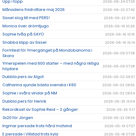
Upp i topp
2026-06-24 07:29
Månadens friidrottare maj 2026
2026-06-22 07:42
Sissel slog till med PERS!
2026-06-22 07:41
Monica över drömtjugo
2026-06-16 10:26
Sophie tvåa på SAYO
2026-06-16 10:15
Snabba klipp av Sissel
2026-06-16 10:14
Formtest för Ymergänget på Mondobanorna i
2026-06-09 07:38
Skara
Ymerspelen med 600 starter – med några riktiga
2026-06-09 07:28
höjdare
Dubbla pers av Algot
2026-06-02 09:37
Catharina sjunde bästa svenska i K60
2026-06-02 08:55
Sophie i svåra vindar på NM
2026-06-02 08:54
Dubbla pers för Henrik
2026-05-25 13:04
Rekordkast av Sophie Reid – 2 gånger
2026-05-25 11:17
3x20 för Jörgen
2026-05-22 08:58
Ingmar persade trots hård motvind
2026-05-19 07:27
E persade i Villstad trots kyla
2026-05-18 07:38