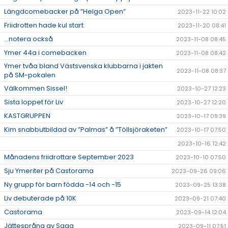
Längdcomebacker på ”Helga Open”
2023-11-22 10:02
Friidrotten hade kul start
2023-11-20 08:41
...notera också
2023-11-08 08:45
Ymer 44a i comebacken
2023-11-08 08:42
Ymer tvåa bland Västsvenska klubbarna i jakten
2023-11-08 08:37
på SM-pokalen
Välkommen Sissel!
2023-10-27 12:23
Sista loppet för Liv
2023-10-27 12:20
KASTGRUPPEN
2023-10-17 09:39
Kim snabbutbildad av ”Palmas” å ”Töllsjöraketen”
2023-10-17 07:50
2023-10-16 12:42
Månadens friidrottare September 2023
2023-10-10 07:50
Sju Ymeriter på Castorama
2023-09-26 09:06
Ny grupp för barn födda -14 och -15
2023-09-25 13:38
Liv debuterade på 10K
2023-09-21 07:40
Castorama
2023-09-14 12:04
Jättesprång av Saga
2023-09-11 07:51