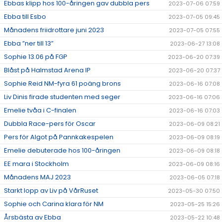
Ebbas klipp hos 100-åringen gav dubbla pers
2023-07-06 07:59
Ebba till Esbo
2023-07-05 09:45
Månadens friidrottare juni 2023
2023-07-05 07:55
Ebba ”ner till 13”
2023-06-27 13:08
Sophie 13.06 på FGP
2023-06-20 07:39
Blåst på Halmstad Arena IP
2023-06-20 07:37
Sophie Reid NM-fyra 61 poäng brons
2023-06-16 07:08
Liv Dinis firade studenten med seger
2023-06-16 07:06
Emelie tvåa i C-finalen
2023-06-16 07:03
Dubbla Race-pers för Oscar
2023-06-09 08:21
Pers för Algot på Pannkakespelen
2023-06-09 08:19
Emelie debuterade hos 100-åringen
2023-06-09 08:18
EE mara i Stockholm
2023-06-09 08:16
Månadens MAJ 2023
2023-06-05 07:18
Starkt lopp av Liv på VårRuset
2023-05-30 07:50
Sophie och Carina klara för NM
2023-05-25 15:26
Årsbästa av Ebba
2023-05-22 10:48