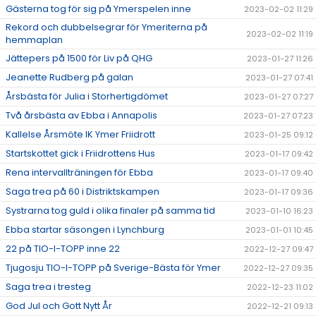
Gästerna tog för sig på Ymerspelen inne
2023-02-02 11:29
Rekord och dubbelsegrar för Ymeriterna på
2023-02-02 11:19
hemmaplan
Jättepers på 1500 för Liv på QHG
2023-01-27 11:26
Jeanette Rudberg på galan
2023-01-27 07:41
Årsbästa för Julia i Storhertigdömet
2023-01-27 07:27
Två årsbästa av Ebba i Annapolis
2023-01-27 07:23
Kallelse Årsmöte IK Ymer Friidrott
2023-01-25 09:12
Startskottet gick i Friidrottens Hus
2023-01-17 09:42
Rena intervallträningen för Ebba
2023-01-17 09:40
Saga trea på 60 i Distriktskampen
2023-01-17 09:36
Systrarna tog guld i olika finaler på samma tid
2023-01-10 16:23
Ebba startar säsongen i Lynchburg
2023-01-01 10:45
22 på TIO-I-TOPP inne 22
2022-12-27 09:47
Tjugosju TIO-I-TOPP på Sverige-Bästa för Ymer
2022-12-27 09:35
Saga trea i tresteg
2022-12-23 11:02
God Jul och Gott Nytt År
2022-12-21 09:13