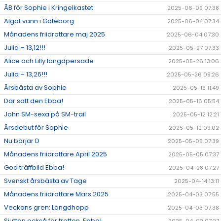
ÅB för Sophie i Kringelkastet
2025-06-09 07:38
Algot vann i Göteborg
2025-06-04 07:34
Månadens friidrottare maj 2025
2025-06-04 07:30
Julia – 13,12!!!
2025-05-27 07:33
Alice och Lilly längdpersade
2025-05-26 13:06
Julia – 13,26!!!
2025-05-26 09:26
Årsbästa av Sophie
2025-05-19 11:49
Där satt den Ebba!
2025-05-16 05:54
John SM-sexa på SM-trail
2025-05-12 12:21
Årsdebut för Sophie
2025-05-12 09:02
Nu börjar D
2025-05-05 07:39
Månadens friidrottare April 2025
2025-05-05 07:37
God träffbild Ebba!
2025-04-28 07:27
Svenskt årsbästa av Tage
2025-04-14 13:11
Månadens friidrottare Mars 2025
2025-04-03 07:55
Veckans gren: Längdhopp
2025-04-03 07:38
Sjutton också för tretton, Ebba!