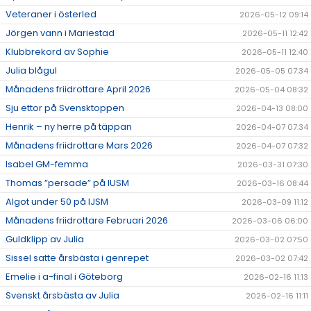
Veteraner i österled
2026-05-12 09:14
Jörgen vann i Mariestad
2026-05-11 12:42
Klubbrekord av Sophie
2026-05-11 12:40
Julia blågul
2026-05-05 07:34
Månadens friidrottare April 2026
2026-05-04 08:32
Sju ettor på Svensktoppen
2026-04-13 08:00
Henrik – ny herre på täppan
2026-04-07 07:34
Månadens friidrottare Mars 2026
2026-04-07 07:32
Isabel GM-femma
2026-03-31 07:30
Thomas ”persade” på IUSM
2026-03-16 08:44
Algot under 50 på IJSM
2026-03-09 11:12
Månadens friidrottare Februari 2026
2026-03-06 06:00
Guldklipp av Julia
2026-03-02 07:50
Sissel satte årsbästa i genrepet
2026-03-02 07:42
Emelie i a-final i Göteborg
2026-02-16 11:13
Svenskt årsbästa av Julia
2026-02-16 11:11