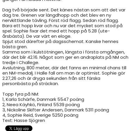
Dag två började sent. Det känes nästan som att det var
dag tre. Grenen var längdhopp och det blev en ny
nervkittlande tävling. Först röd flagg. Sedan röd flagg.
Bara ett hopp kvar och nu var det mycket som stod på
spel. Sophie fixar det med ett hopp på 5.28 (ute-
årsbästa). De var värt en eloge.
Spjut stod därefter på dagsschemat. Kanske hennes
bästa gren.
Samma som i kulstötningen, längsta i första omgången,
där det blir 42.16. Något som ger en andraplats på NM och
tredje i Challege.
Avslutning, 800 meter, där det fanns en minimal chans till
en NM-medalj. I Halle fall om man är optimist. Sophie gör
2.27,26 och är dryga sekunden från sitt färska
personbästa på sträckan.
Topp fyra på NM:
1, Karla Schärfe, Danmark 5547 poäng
2, Neea Käyhkö, Finland 5539 poäng
3, Nickoline Skifter Andersen, Danmark 5311 poäng
4, Sophie Reid, Sverige 5250 poäng
Text: Hasse Sjögren