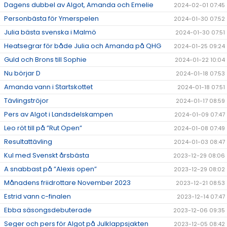
Dagens dubbel av Algot, Amanda och Emelie
2024-02-01 07:45
Personbästa för Ymerspelen
2024-01-30 07:52
Julia bästa svenska i Malmö
2024-01-30 07:51
Heatsegrar för både Julia och Amanda på QHG
2024-01-25 09:24
Guld och Brons till Sophie
2024-01-22 10:04
Nu börjar D
2024-01-18 07:53
Amanda vann i Startskottet
2024-01-18 07:51
Tävlingströjor
2024-01-17 08:59
Pers av Algot i Landsdelskampen
2024-01-09 07:47
Leo röt till på ”Rut Open”
2024-01-08 07:49
Resultattävling
2024-01-03 08:47
Kul med Svenskt årsbästa
2023-12-29 08:06
A snabbast på ”Alexis open”
2023-12-29 08:02
Månadens friidrottare November 2023
2023-12-21 08:53
Estrid vann c-finalen
2023-12-14 07:47
Ebba säsongsdebuterade
2023-12-06 09:35
Seger och pers för Algot på Julklappsjakten
2023-12-05 08:42