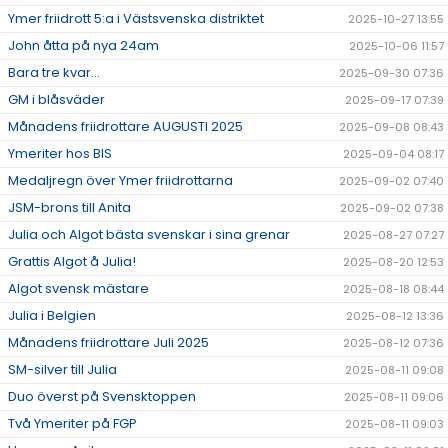
Ymer friidrott 5:a i Västsvenska distriktet
2025-10-27 13:55
John åtta på nya 24am
2025-10-06 11:57
Bara tre kvar...
2025-09-30 07:36
GM i blåsväder
2025-09-17 07:39
Månadens friidrottare AUGUSTI 2025
2025-09-08 08:43
Ymeriter hos BIS
2025-09-04 08:17
Medaljregn över Ymer friidrottarna
2025-09-02 07:40
JSM-brons till Anita
2025-09-02 07:38
Julia och Algot bästa svenskar i sina grenar
2025-08-27 07:27
Grattis Algot å Julia!
2025-08-20 12:53
Algot svensk mästare
2025-08-18 08:44
Julia i Belgien
2025-08-12 13:36
Månadens friidrottare Juli 2025
2025-08-12 07:36
SM-silver till Julia
2025-08-11 09:08
Duo överst på Svensktoppen
2025-08-11 09:06
Två Ymeriter på FGP
2025-08-11 09:03