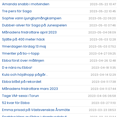
Amanda snabb i motvinden
2023-05-22 10:47
Tre pers för Saga
2023-05-22 10:45
Sophie vann Ljungbymångkampen
2023-05-22 09:20
Dubbel-silver för Saga på Junespelen
2023-05-10 07:46
Månadens friidrottare april 2023
2023-05-04 08:09
Sjätte på 400 meter häck
2023-05-03 12:28
Ymerdagen lördag 13 maj
2023-05-03 07:52
Ymeriter på tio-i-topp
2023-04-27 09:25
Ebba först över mållinjen
2023-04-26 12:48
D e nära nu Ebba!
2023-04-18 11:35
Kula och höjdhopp pågår...
2023-04-14 12:29
Ebba blåst på rekordet
2023-04-11 17:38
Månadens friidrottare mars 2023
2023-04-11 07:44
Tage VM-sexa i Torun
2023-04-06 06:58
52 kvar för Ebba
2023-03-27 11:10
Emma prisad på Västsvenskas Årsmöte
2023-03-23 08:53
Snabba klipp av Ebba i utomhusdebut