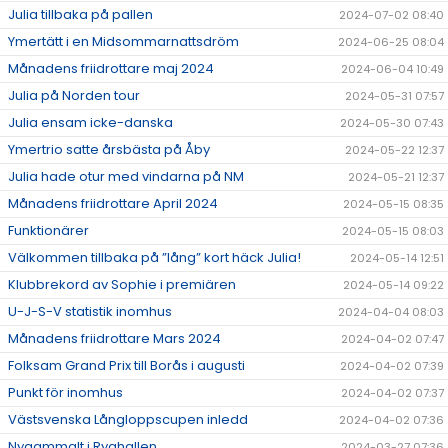
Julia tillbaka på pallen
2024-07-02 08:40
Ymertätt i en Midsommarnattsdröm
2024-06-25 08:04
Månadens friidrottare maj 2024
2024-06-04 10:49
Julia på Norden tour
2024-05-31 07:57
Julia ensam icke-danska
2024-05-30 07:43
Ymertrio satte årsbästa på Åby
2024-05-22 12:37
Julia hade otur med vindarna på NM
2024-05-21 12:37
Månadens friidrottare April 2024
2024-05-15 08:35
Funktionärer
2024-05-15 08:03
Välkommen tillbaka på ”lång” kort häck Julia!
2024-05-14 12:51
Klubbrekord av Sophie i premiären
2024-05-14 09:22
U-J-S-V statistik inomhus
2024-04-04 08:03
Månadens friidrottare Mars 2024
2024-04-02 07:47
Folksam Grand Prix till Borås i augusti
2024-04-02 07:39
Punkt för inomhus
2024-04-02 07:37
Västsvenska Långloppscupen inledd
2024-04-02 07:36
Nygammalt i Ryahallen
2024-03-27 07:36