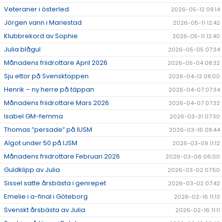
Veteraner i österled
2026-05-12 09:14
Jörgen vann i Mariestad
2026-05-11 12:42
Klubbrekord av Sophie
2026-05-11 12:40
Julia blågul
2026-05-05 07:34
Månadens friidrottare April 2026
2026-05-04 08:32
Sju ettor på Svensktoppen
2026-04-13 08:00
Henrik – ny herre på täppan
2026-04-07 07:34
Månadens friidrottare Mars 2026
2026-04-07 07:32
Isabel GM-femma
2026-03-31 07:30
Thomas ”persade” på IUSM
2026-03-16 08:44
Algot under 50 på IJSM
2026-03-09 11:12
Månadens friidrottare Februari 2026
2026-03-06 06:00
Guldklipp av Julia
2026-03-02 07:50
Sissel satte årsbästa i genrepet
2026-03-02 07:42
Emelie i a-final i Göteborg
2026-02-16 11:13
Svenskt årsbästa av Julia
2026-02-16 11:11