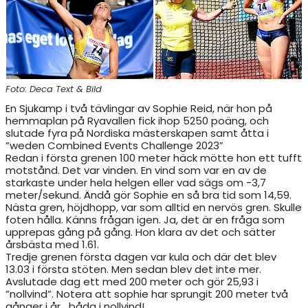
RESULTAT & STATISTIK
NIU BORÅS
Foto: Deca Text & Bild
MÅNADENS FRIIDROTTARE
En Sjukamp i två tävlingar av Sophie Reid, när hon på
hemmaplan på Ryavallen fick ihop 5250 poäng, och
slutade fyra på Nordiska mästerskapen samt åtta i
”weden Combined Events Challenge 2023”
Redan i första grenen 100 meter häck mötte hon ett tufft
motstånd. Det var vinden. En vind som var en av de
starkaste under hela helgen eller vad sägs om -3,7
meter/sekund. Ändå gör Sophie en så bra tid som 14,59.
Nästa gren, höjdhopp, var som alltid en nervös gren. Skulle
foten hålla. Känns frågan igen. Ja, det är en fråga som
upprepas gång på gång. Hon klara av det och sätter
årsbästa med 1.61.
Tredje grenen första dagen var kula och där det blev
13.03 i första stöten. Men sedan blev det inte mer.
Avslutade dag ett med 200 meter och gör 25,93 i
”nollvind”. Notera att sophie har sprungit 200 meter två
gånger i år....båda i nollvind!