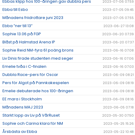
Ebbas klipp hos 100-åringen gav dubbla pers
2023-07-06 07:59
Ebba till Esbo
2023-07-05 09:45
Månadens friidrottare juni 2023
2023-07-05 07:55
Ebba ”ner till 13”
2023-06-27 13:08
Sophie 13.06 på FGP
2023-06-20 07:39
Blåst på Halmstad Arena IP
2023-06-20 07:37
Sophie Reid NM-fyra 61 poäng brons
2023-06-16 07:08
Liv Dinis firade studenten med seger
2023-06-16 07:06
Emelie tvåa i C-finalen
2023-06-16 07:03
Dubbla Race-pers för Oscar
2023-06-09 08:21
Pers för Algot på Pannkakespelen
2023-06-09 08:19
Emelie debuterade hos 100-åringen
2023-06-09 08:18
EE mara i Stockholm
2023-06-09 08:16
Månadens MAJ 2023
2023-06-05 07:18
Starkt lopp av Liv på VårRuset
2023-05-30 07:50
Sophie och Carina klara för NM
2023-05-25 15:26
Årsbästa av Ebba
2023-05-22 10:48