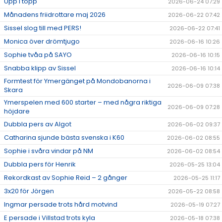
Upp i topp
2026-06-24 07:29
Månadens friidrottare maj 2026
2026-06-22 07:42
Sissel slog till med PERS!
2026-06-22 07:41
Monica över drömtjugo
2026-06-16 10:26
Sophie tvåa på SAYO
2026-06-16 10:15
Snabba klipp av Sissel
2026-06-16 10:14
Formtest för Ymergänget på Mondobanorna i
2026-06-09 07:38
Skara
Ymerspelen med 600 starter – med några riktiga
2026-06-09 07:28
höjdare
Dubbla pers av Algot
2026-06-02 09:37
Catharina sjunde bästa svenska i K60
2026-06-02 08:55
Sophie i svåra vindar på NM
2026-06-02 08:54
Dubbla pers för Henrik
2026-05-25 13:04
Rekordkast av Sophie Reid – 2 gånger
2026-05-25 11:17
3x20 för Jörgen
2026-05-22 08:58
Ingmar persade trots hård motvind
2026-05-19 07:27
E persade i Villstad trots kyla
2026-05-18 07:38