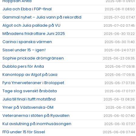
Hoppsan Anita
2025-08-11 09:01
Julia och Ebba i FGP-final
2025-08-11 08:50
Gammal nyhet – Julia vann på rekordtid
2025-07-02 07:47
Algot och Julia pallade på VU
2025-07-02 07:45
Månadens friidrottare Juni 2025
2025-06-30 13:22
Carina i spanska värmen
2025-06-30 11:40
Sissel under 15 – igen!
2025-06-24 07:21
Sophie prickade drömgränsen
2025-06-23 09:35
Dubbla pers för Anita
2025-06-17 09:18
Kanonlopp av Algot på Laxa
2025-06-17 09:15
Fyra Ymerveteraner i Broloppet
2025-06-17 07:39
Tage slog svenskt årsbästa
2025-06-17 07:37
Julia till final i tufft motstånd
2025-06-13 08:26
Ymer på Västsvenska-DM
2025-06-11 08:18
Veteranerna i stöten på Ryavallen
2025-06-10 07:40
Kul avslutning på inomhusäsongen
2025-06-10 07:37
FFG under 15 för Sissel
2025-06-09 07:44