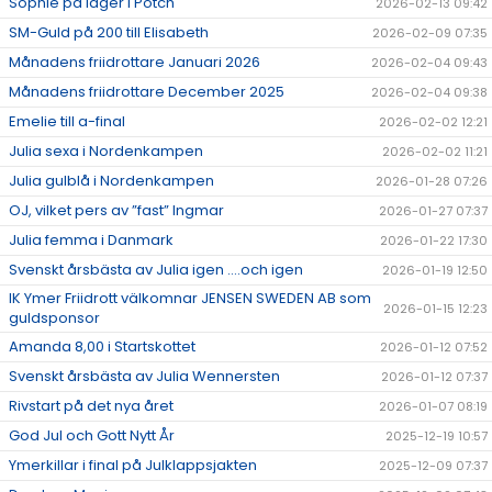
Sophie på läger i Potch
2026-02-13 09:42
SM-Guld på 200 till Elisabeth
2026-02-09 07:35
Månadens friidrottare Januari 2026
2026-02-04 09:43
Månadens friidrottare December 2025
2026-02-04 09:38
Emelie till a-final
2026-02-02 12:21
Julia sexa i Nordenkampen
2026-02-02 11:21
Julia gulblå i Nordenkampen
2026-01-28 07:26
OJ, vilket pers av ”fast” Ingmar
2026-01-27 07:37
Julia femma i Danmark
2026-01-22 17:30
Svenskt årsbästa av Julia igen ….och igen
2026-01-19 12:50
IK Ymer Friidrott välkomnar JENSEN SWEDEN AB som
2026-01-15 12:23
guldsponsor
Amanda 8,00 i Startskottet
2026-01-12 07:52
Svenskt årsbästa av Julia Wennersten
2026-01-12 07:37
Rivstart på det nya året
2026-01-07 08:19
God Jul och Gott Nytt År
2025-12-19 10:57
Ymerkillar i final på Julklappsjakten
2025-12-09 07:37