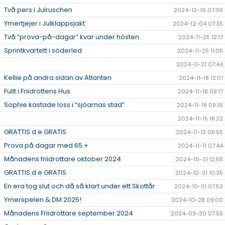
Två pers i Julruschen
2024-12-16 07:36
Ymertjejer i Julklappsjakt
2024-12-04 07:35
Två ”prova-på-dagar” kvar under hösten
2024-11-25 12:17
Sprintkvartett i söderled
2024-11-25 11:05
2024-11-21 07:44
Kellie på andra sidan av Atlanten
2024-11-18 12:01
Fullt i Friidrottens Hus
2024-11-18 09:17
Sophie kastade loss i ”sjöarnas stad”
2024-11-18 09:16
2024-11-15 18:22
GRATTIS d e GRATIS
2024-11-13 08:55
Prova på dagar med 65 +
2024-11-11 07:44
Månadens friidrottare oktober 2024
2024-10-31 12:55
GRATTIS d e GRATIS
2024-10-31 10:35
En era tog slut och då så klart under ett Skottår
2024-10-31 07:52
Ymerspelen & DM 2025!
2024-10-28 09:00
Månadens Friidrottare september 2024
2024-09-30 07:55