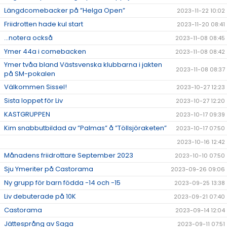
Längdcomebacker på ”Helga Open”
2023-11-22 10:02
Friidrotten hade kul start
2023-11-20 08:41
...notera också
2023-11-08 08:45
Ymer 44a i comebacken
2023-11-08 08:42
Ymer tvåa bland Västsvenska klubbarna i jakten
2023-11-08 08:37
på SM-pokalen
Välkommen Sissel!
2023-10-27 12:23
Sista loppet för Liv
2023-10-27 12:20
KASTGRUPPEN
2023-10-17 09:39
Kim snabbutbildad av ”Palmas” å ”Töllsjöraketen”
2023-10-17 07:50
2023-10-16 12:42
Månadens friidrottare September 2023
2023-10-10 07:50
Sju Ymeriter på Castorama
2023-09-26 09:06
Ny grupp för barn födda -14 och -15
2023-09-25 13:38
Liv debuterade på 10K
2023-09-21 07:40
Castorama
2023-09-14 12:04
Jättesprång av Saga
2023-09-11 07:51