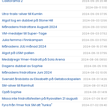
Castorama 2
2024-09-29 20:48
2024-09-11 11:10
Utra-trails-silver till Kumlin
2024-09-09 07:35
Algot tog en dubbel på Stone Hill
2024-09-03 12:56
Månadens friidrottare Augusti 2024
2024-09-03 12:50
VM-medaljer till Super-Tage
2024-09-03 07:52
Julia femma i Finnkampen
2024-09-03 07:50
Månadens JULI månad 2024
2024-08-15 07:49
Algot på USM-pallen
2024-08-13 07:55
Medaljregn Ymer-friidrott på Sola Arena
2024-08-06 08:50
Dagens dubbel av Sophie
2024-08-05 11:16
Månadens friidrottare Juni 2024
2024-08-02 10:05
Svenskt årsbästa av Elisabeth på Getabockspelen
2024-08-01 14:26
SM-silver till Ramhult
2024-08-01 14:23
Ojdå Sophie
2024-08-01 14:19
Missa inte friidrottsfesten på Ryavallen 21 augusti
2024-07-09 18:47
Fyra från Ymer fick SM att "funka"
2024-07-02 09:40