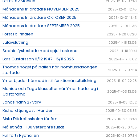
D-rek av Monica
2025-12-02 07:43
Månadens friidrottare NOVEMBER 2025
2025-12-01 12:45
Månadens friidrottare OKTOBER 2025
2025-12-01 11:43
Månadens friidrottare SEPTEMBER 2025
2025-12-01 11:36
Först i b-finalen
2025-11-26 07:26
Julavslutning
2025-11-18 13:06
Sophie fystestade med spjutkastarna
2025-11-18 10:41
Lars Gustafsson 6/12 1947 - 5/11 2025
2025-11-17 13:02
Thomas högst på pallen när inomhussäsongen
2025-11-12 07:34
startade
Ymer bjuder härmed in till funktionärsutbildning
2025-11-09 22:28
Monica och Tage klassettor när Ymer hade lag i
2025-11-03 13:06
Castorama
Jonas hann 27 varv
2025-11-03 12:32
Richard tjurigast i Handen
2025-10-30 05:55
Sista Friidrottsskolan för året.
2025-10-28 13:48
Målet nått - 100 veteranresultat
2025-10-28 07:35
Full fart i Ryahallen
2025-10-28 07:34