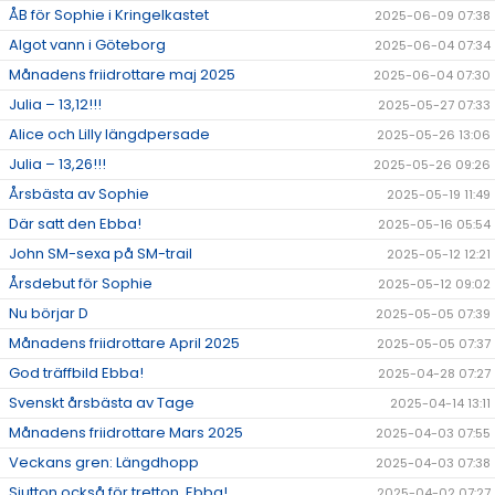
ÅB för Sophie i Kringelkastet
2025-06-09 07:38
Algot vann i Göteborg
2025-06-04 07:34
Månadens friidrottare maj 2025
2025-06-04 07:30
Julia – 13,12!!!
2025-05-27 07:33
Alice och Lilly längdpersade
2025-05-26 13:06
Julia – 13,26!!!
2025-05-26 09:26
Årsbästa av Sophie
2025-05-19 11:49
Där satt den Ebba!
2025-05-16 05:54
John SM-sexa på SM-trail
2025-05-12 12:21
Årsdebut för Sophie
2025-05-12 09:02
Nu börjar D
2025-05-05 07:39
Månadens friidrottare April 2025
2025-05-05 07:37
God träffbild Ebba!
2025-04-28 07:27
Svenskt årsbästa av Tage
2025-04-14 13:11
Månadens friidrottare Mars 2025
2025-04-03 07:55
Veckans gren: Längdhopp
2025-04-03 07:38
Sjutton också för tretton, Ebba!
2025-04-02 07:27