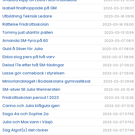
2023-03-22 12:34
Isabell finalhoppade på GM
2023-03-21 08:07
Utbildning Teknisk Ledare
2023-03-16 09:19
Rättelse Friidrottsskolan
2023-03-16 09:00
Tommy just utanför pallen
2023-03-13 10:59
Amanda SM-fyra på 60
2023-03-07 08:11
Guld å Silver för Julia
2023-03-07 08:09
Ebba slog pers på två varv
2023-03-07 08:06
Delad 17e efter två SM-tävlingar
2023-02-27 09:22
Lasse gör comeback i styrelsen
2023-02-27 09:05
Miniorlandslaget i Bodaskolans gymnastiksal
2023-02-21 09:58
SM-silver till Julia Wennersten
2023-02-20 10:41
Friidrottsskolan period 1 2023
2023-02-13 12:26
Carina och Julia blågula igen
2023-02-07 13:15
Saga 4a och Sophie 2a
2023-02-07 07:55
Julia och Max vann i Växjö
2023-02-07 07:52
Säg Algot(s) det räcker
2023-02-07 07:49