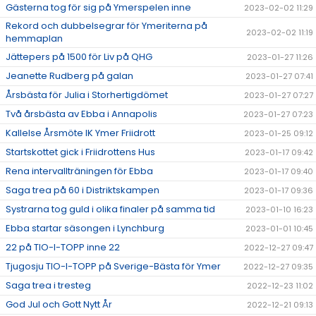
Gästerna tog för sig på Ymerspelen inne
2023-02-02 11:29
Rekord och dubbelsegrar för Ymeriterna på
2023-02-02 11:19
hemmaplan
Jättepers på 1500 för Liv på QHG
2023-01-27 11:26
Jeanette Rudberg på galan
2023-01-27 07:41
Årsbästa för Julia i Storhertigdömet
2023-01-27 07:27
Två årsbästa av Ebba i Annapolis
2023-01-27 07:23
Kallelse Årsmöte IK Ymer Friidrott
2023-01-25 09:12
Startskottet gick i Friidrottens Hus
2023-01-17 09:42
Rena intervallträningen för Ebba
2023-01-17 09:40
Saga trea på 60 i Distriktskampen
2023-01-17 09:36
Systrarna tog guld i olika finaler på samma tid
2023-01-10 16:23
Ebba startar säsongen i Lynchburg
2023-01-01 10:45
22 på TIO-I-TOPP inne 22
2022-12-27 09:47
Tjugosju TIO-I-TOPP på Sverige-Bästa för Ymer
2022-12-27 09:35
Saga trea i tresteg
2022-12-23 11:02
God Jul och Gott Nytt År
2022-12-21 09:13