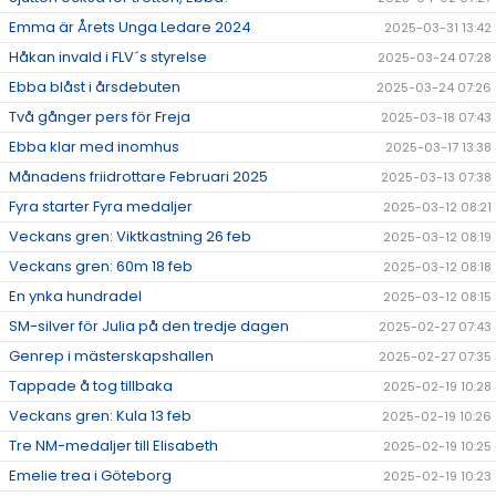
Emma är Årets Unga Ledare 2024
2025-03-31 13:42
Håkan invald i FLV´s styrelse
2025-03-24 07:28
Ebba blåst i årsdebuten
2025-03-24 07:26
Två gånger pers för Freja
2025-03-18 07:43
Ebba klar med inomhus
2025-03-17 13:38
Månadens friidrottare Februari 2025
2025-03-13 07:38
Fyra starter Fyra medaljer
2025-03-12 08:21
Veckans gren: Viktkastning 26 feb
2025-03-12 08:19
Veckans gren: 60m 18 feb
2025-03-12 08:18
En ynka hundradel
2025-03-12 08:15
SM-silver för Julia på den tredje dagen
2025-02-27 07:43
Genrep i mästerskapshallen
2025-02-27 07:35
Tappade å tog tillbaka
2025-02-19 10:28
Veckans gren: Kula 13 feb
2025-02-19 10:26
Tre NM-medaljer till Elisabeth
2025-02-19 10:25
Emelie trea i Göteborg
2025-02-19 10:23