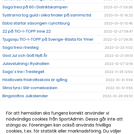
Saga trea på 60 i Distriktskampen
2023-01-17 09:36
Systrarna tog guld i olika finaler på samma tid
2023-01-10 16:23
Ebba startar säsongen i Lynchburg
2023-01-01 10:45
22 på TIO-I-TOPP inne 22
2022-12-27 09:47
Tjugosju TIO-I-TOPP på Sverige-Bästa för Ymer
2022-12-27 09:35
Saga trea i tresteg
2022-12-23 11:02
God Jul och Gott Nytt År
2022-12-21 09:13
Julavslutning i Ryahallen
2022-12-07 12:16
Saga´s tre i Tresteget
2022-11-29 12:50
Höstlovets friidrottsskola är igång
2022-10-31 11:59
Stina fyra i SM-comebacken
2022-10-31 11:55
Bingolottos Julkalender
2022-10-28 09:32
Tränar/ledarkläder.
2022-10-27 14:02
Eric tog hem femman i Alingsås
2022-10-11 11:20
För att hemsidan ska fungera korrekt använder vi
nödvändiga cookies från SportAdmin. Dessa går inte att
Det kom en skur...
2022-10-06 13:04
stänga av. Föreningen kan också använda frivilliga
Tre GM-medaljer till Ymer
2022-09-20 09:35
cookies, t.ex. för statistik eller marknadsföring. Du väljer