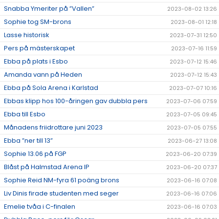
Snabba Ymeriter på ”Vallen”
2023-08-02 13:26
Sophie tog SM-brons
2023-08-01 12:18
Lasse historisk
2023-07-31 12:50
Pers på mästerskapet
2023-07-16 11:59
Ebba på plats i Esbo
2023-07-12 15:46
Amanda vann på Heden
2023-07-12 15:43
Ebba på Sola Arena i Karlstad
2023-07-07 10:16
Ebbas klipp hos 100-åringen gav dubbla pers
2023-07-06 07:59
Ebba till Esbo
2023-07-05 09:45
Månadens friidrottare juni 2023
2023-07-05 07:55
Ebba ”ner till 13”
2023-06-27 13:08
Sophie 13.06 på FGP
2023-06-20 07:39
Blåst på Halmstad Arena IP
2023-06-20 07:37
Sophie Reid NM-fyra 61 poäng brons
2023-06-16 07:08
Liv Dinis firade studenten med seger
2023-06-16 07:06
Emelie tvåa i C-finalen
2023-06-16 07:03