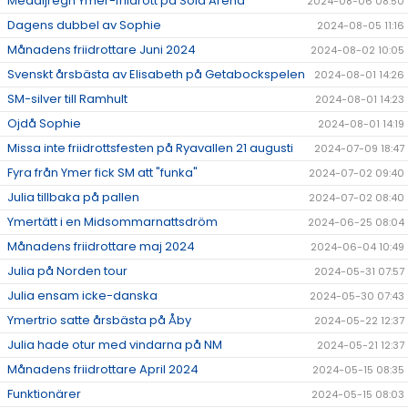
Medaljregn Ymer-friidrott på Sola Arena
2024-08-06 08:50
Dagens dubbel av Sophie
2024-08-05 11:16
Månadens friidrottare Juni 2024
2024-08-02 10:05
Svenskt årsbästa av Elisabeth på Getabockspelen
2024-08-01 14:26
SM-silver till Ramhult
2024-08-01 14:23
Ojdå Sophie
2024-08-01 14:19
Missa inte friidrottsfesten på Ryavallen 21 augusti
2024-07-09 18:47
Fyra från Ymer fick SM att "funka"
2024-07-02 09:40
Julia tillbaka på pallen
2024-07-02 08:40
Ymertätt i en Midsommarnattsdröm
2024-06-25 08:04
Månadens friidrottare maj 2024
2024-06-04 10:49
Julia på Norden tour
2024-05-31 07:57
Julia ensam icke-danska
2024-05-30 07:43
Ymertrio satte årsbästa på Åby
2024-05-22 12:37
Julia hade otur med vindarna på NM
2024-05-21 12:37
Månadens friidrottare April 2024
2024-05-15 08:35
Funktionärer
2024-05-15 08:03