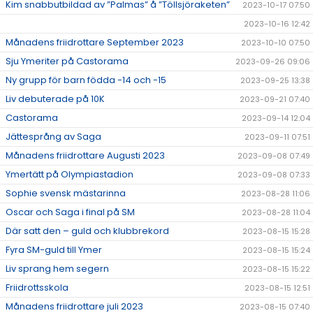
Kim snabbutbildad av ”Palmas” å ”Töllsjöraketen”
2023-10-17 07:50
2023-10-16 12:42
Månadens friidrottare September 2023
2023-10-10 07:50
Sju Ymeriter på Castorama
2023-09-26 09:06
Ny grupp för barn födda -14 och -15
2023-09-25 13:38
Liv debuterade på 10K
2023-09-21 07:40
Castorama
2023-09-14 12:04
Jättesprång av Saga
2023-09-11 07:51
Månadens friidrottare Augusti 2023
2023-09-08 07:49
Ymertätt på Olympiastadion
2023-09-08 07:33
Sophie svensk mästarinna
2023-08-28 11:06
Oscar och Saga i final på SM
2023-08-28 11:04
Där satt den – guld och klubbrekord
2023-08-15 15:28
Fyra SM-guld till Ymer
2023-08-15 15:24
Liv sprang hem segern
2023-08-15 15:22
Friidrottsskola
2023-08-15 12:51
Månadens friidrottare juli 2023
2023-08-15 07:40