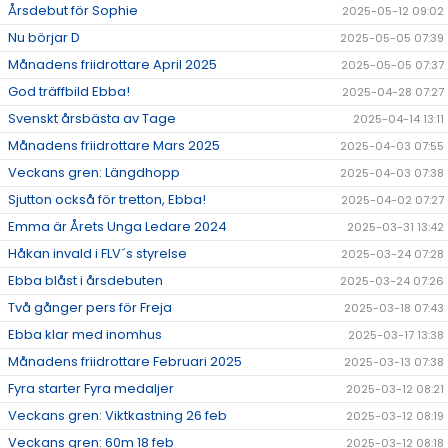
Årsdebut för Sophie
2025-05-12 09:02
Nu börjar D
2025-05-05 07:39
Månadens friidrottare April 2025
2025-05-05 07:37
God träffbild Ebba!
2025-04-28 07:27
Svenskt årsbästa av Tage
2025-04-14 13:11
Månadens friidrottare Mars 2025
2025-04-03 07:55
Veckans gren: Längdhopp
2025-04-03 07:38
Sjutton också för tretton, Ebba!
2025-04-02 07:27
Emma är Årets Unga Ledare 2024
2025-03-31 13:42
Håkan invald i FLV´s styrelse
2025-03-24 07:28
Ebba blåst i årsdebuten
2025-03-24 07:26
Två gånger pers för Freja
2025-03-18 07:43
Ebba klar med inomhus
2025-03-17 13:38
Månadens friidrottare Februari 2025
2025-03-13 07:38
Fyra starter Fyra medaljer
2025-03-12 08:21
Veckans gren: Viktkastning 26 feb
2025-03-12 08:19
Veckans gren: 60m 18 feb
2025-03-12 08:18