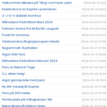
Välkommen tillbaka på ”lång” kort häck Julia!
2024-05-14 12:51
Klubbrekord av Sophie i premiären
2024-05-14 09:22
U-J-S-V statistik inomhus
2024-04-04 08:03
Månadens friidrottare Mars 2024
2024-04-02 07:47
Folksam Grand Prix till Borås i augusti
2024-04-02 07:39
Punkt för inomhus
2024-04-02 07:37
Västsvenska Långloppscupen inledd
2024-04-02 07:36
Nygammalt i Ryahallen
2024-03-27 07:36
Algot USM-fyra
2024-03-11 09:36
Månadens friidrottare februari 2024
2024-03-07 09:45
Pers av Rekord-Tage
2024-03-06 09:27
OJ, vilken helg!
2024-03-05 10:34
Algot genrepade med pers
2024-03-05 09:11
Ny SM-medalj till Sophie
2024-02-27 07:45
Pers på 200 meter
2024-02-27 07:44
Femte plats på mångkamps-SM
2024-02-27 07:43
Rekordkast på Hilding Open
2024-02-22 07:49