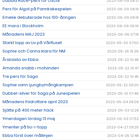
Dubbla Race-pers för Oscar
2023-06-09 08:21
Pers för Algot på Pannkakespelen
2023-06-09 08:19
Emelie debuterade hos 100-åringen
2023-06-09 08:18
EE mara i Stockholm
2023-06-09 08:16
Månadens MAJ 2023
2023-06-05 07:18
Starkt lopp av Liv på VårRuset
2023-05-30 07:50
Sophie och Carina klara för NM
2023-05-25 15:26
Årsbästa av Ebba
2023-05-22 10:48
Amanda snabb i motvinden
2023-05-22 10:47
Tre pers för Saga
2023-05-22 10:45
Sophie vann Ljungbymångkampen
2023-05-22 09:20
Dubbel-silver för Saga på Junespelen
2023-05-10 07:46
Månadens friidrottare april 2023
2023-05-04 08:09
Sjätte på 400 meter häck
2023-05-03 12:28
Ymerdagen lördag 13 maj
2023-05-03 07:52
Ymeriter på tio-i-topp
2023-04-27 09:25
Ebba först över mållinjen
2023-04-26 12:48