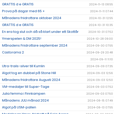
GRATTIS d e GRATIS
2024-11-13 08:55
Prova på dagar med 65 +
2024-11-11 07:44
Månadens friidrottare oktober 2024
2024-10-31 12:55
GRATTIS d e GRATIS
2024-10-31 10:35
En era tog slut och då så klart under ett Skottår
2024-10-31 07:52
Ymerspelen & DM 2025!
2024-10-28 09:00
Månadens Friidrottare september 2024
2024-09-30 07:55
Castorama 2
2024-09-29 20:48
2024-09-11 11:10
Utra-trails-silver till Kumlin
2024-09-09 07:35
Algot tog en dubbel på Stone Hill
2024-09-03 12:56
Månadens friidrottare Augusti 2024
2024-09-03 12:50
VM-medaljer till Super-Tage
2024-09-03 07:52
Julia femma i Finnkampen
2024-09-03 07:50
Månadens JULI månad 2024
2024-08-15 07:49
Algot på USM-pallen
2024-08-13 07:55