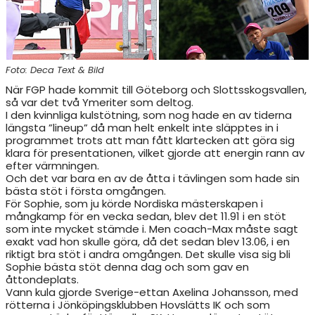
RESULTAT & STATISTIK
NIU BORÅS
Foto: Deca Text & Bild
När FGP hade kommit till Göteborg och Slottsskogsvallen,
MÅNADENS FRIIDROTTARE
så var det två Ymeriter som deltog.
I den kvinnliga kulstötning, som nog hade en av tiderna
längsta ”lineup” då man helt enkelt inte släpptes in i
programmet trots att man fått klartecken att göra sig
klara för presentationen, vilket gjorde att energin rann av
efter värmningen.
Och det var bara en av de åtta i tävlingen som hade sin
bästa stöt i första omgången.
För Sophie, som ju körde Nordiska mästerskapen i
mångkamp för en vecka sedan, blev det 11.91 i en stöt
som inte mycket stämde i. Men coach-Max måste sagt
exakt vad hon skulle göra, då det sedan blev 13.06, i en
riktigt bra stöt i andra omgången. Det skulle visa sig bli
Sophie bästa stöt denna dag och som gav en
åttondeplats.
Vann kula gjorde Sverige-ettan Axelina Johansson, med
rötterna i Jönköpingsklubben Hovslätts IK och som