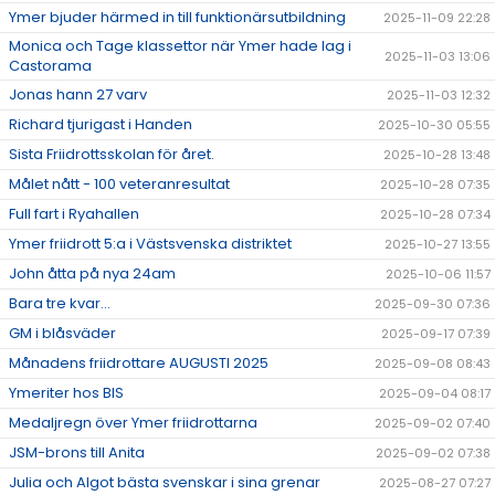
Ymer bjuder härmed in till funktionärsutbildning
2025-11-09 22:28
Monica och Tage klassettor när Ymer hade lag i
2025-11-03 13:06
Castorama
Jonas hann 27 varv
2025-11-03 12:32
Richard tjurigast i Handen
2025-10-30 05:55
Sista Friidrottsskolan för året.
2025-10-28 13:48
Målet nått - 100 veteranresultat
2025-10-28 07:35
Full fart i Ryahallen
2025-10-28 07:34
Ymer friidrott 5:a i Västsvenska distriktet
2025-10-27 13:55
John åtta på nya 24am
2025-10-06 11:57
Bara tre kvar...
2025-09-30 07:36
GM i blåsväder
2025-09-17 07:39
Månadens friidrottare AUGUSTI 2025
2025-09-08 08:43
Ymeriter hos BIS
2025-09-04 08:17
Medaljregn över Ymer friidrottarna
2025-09-02 07:40
JSM-brons till Anita
2025-09-02 07:38
Julia och Algot bästa svenskar i sina grenar
2025-08-27 07:27