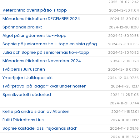
2025-01-07 12:42
Veterantrio överst på tio-i-topp
2024-12-30 11:04
Månadens friidrottare DECEMBER 2024
2024-12-30 11:01
Spännande projekt
2024-12-30 11:00
Algot på ungdomens tio-i-topp
2024-12-30 10:58
Sophie på juniorernas tio-i-topp en sista gång
2024-12-30 10:55
Julia och Sophie på seniorernas tio-i-topp
2024-12-30 10:52
Månadens friidrottare November 2024
2024-12-16 11:23
Två pers i Julruschen
2024-12-16 07:36
Ymertjejer i Julklappsjakt
2024-12-04 07:35
Två ”prova-på-dagar” kvar under hösten
2024-11-25 12:17
Sprintkvartett i söderled
2024-11-25 11:05
2024-11-21 07:44
Kellie på andra sidan av Atlanten
2024-11-18 12:01
Fullt i Friidrottens Hus
2024-11-18 09:17
Sophie kastade loss i ”sjöarnas stad”
2024-11-18 09:16
2024-11-15 18:22