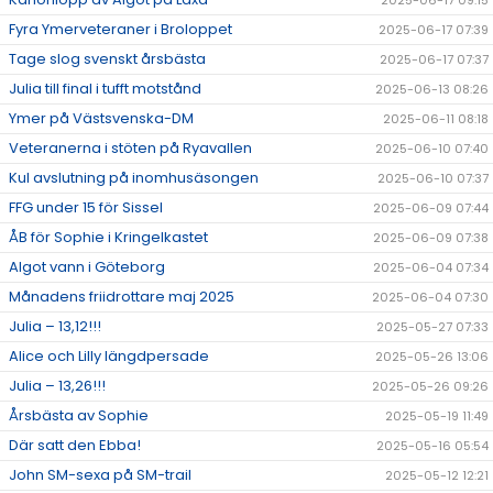
2025-06-17 09:15
Fyra Ymerveteraner i Broloppet
2025-06-17 07:39
Tage slog svenskt årsbästa
2025-06-17 07:37
Julia till final i tufft motstånd
2025-06-13 08:26
Ymer på Västsvenska-DM
2025-06-11 08:18
Veteranerna i stöten på Ryavallen
2025-06-10 07:40
Kul avslutning på inomhusäsongen
2025-06-10 07:37
FFG under 15 för Sissel
2025-06-09 07:44
ÅB för Sophie i Kringelkastet
2025-06-09 07:38
Algot vann i Göteborg
2025-06-04 07:34
Månadens friidrottare maj 2025
2025-06-04 07:30
Julia – 13,12!!!
2025-05-27 07:33
Alice och Lilly längdpersade
2025-05-26 13:06
Julia – 13,26!!!
2025-05-26 09:26
Årsbästa av Sophie
2025-05-19 11:49
Där satt den Ebba!
2025-05-16 05:54
John SM-sexa på SM-trail
2025-05-12 12:21