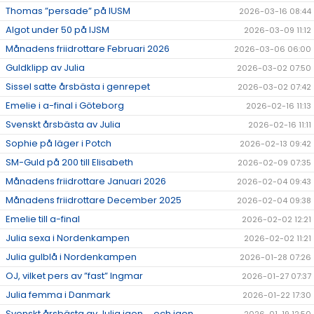
Thomas ”persade” på IUSM
2026-03-16 08:44
Algot under 50 på IJSM
2026-03-09 11:12
Månadens friidrottare Februari 2026
2026-03-06 06:00
Guldklipp av Julia
2026-03-02 07:50
Sissel satte årsbästa i genrepet
2026-03-02 07:42
Emelie i a-final i Göteborg
2026-02-16 11:13
Svenskt årsbästa av Julia
2026-02-16 11:11
Sophie på läger i Potch
2026-02-13 09:42
SM-Guld på 200 till Elisabeth
2026-02-09 07:35
Månadens friidrottare Januari 2026
2026-02-04 09:43
Månadens friidrottare December 2025
2026-02-04 09:38
Emelie till a-final
2026-02-02 12:21
Julia sexa i Nordenkampen
2026-02-02 11:21
Julia gulblå i Nordenkampen
2026-01-28 07:26
OJ, vilket pers av ”fast” Ingmar
2026-01-27 07:37
Julia femma i Danmark
2026-01-22 17:30
Svenskt årsbästa av Julia igen ….och igen