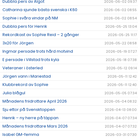
Dubbla pers av Algot
2026-06-02 09:37
Catharina sjunde bästa svenska i K60
2026-06-02 08:55
Sophie i svåra vindar på NM
2026-06-02 08:54
Dubbla pers för Henrik
2026-05-25 13:04
Rekordkast av Sophie Reid – 2 gånger
2026-05-25 11:17
3x20 för Jörgen
2026-05-22 08:58
Ingmar persade trots hård motvind
2026-05-19 07:27
E persade i Villstad trots kyla
2026-05-18 07:38
Veteraner i österled
2026-05-12 09:14
Jörgen vann i Mariestad
2026-05-11 12:42
Klubbrekord av Sophie
2026-05-11 12:40
Julia blågul
2026-05-05 07:34
Månadens friidrottare April 2026
2026-05-04 08:32
Sju ettor på Svensktoppen
2026-04-13 08:00
Henrik – ny herre på täppan
2026-04-07 07:34
Månadens friidrottare Mars 2026
2026-04-07 07:32
Isabel GM-femma
2026-03-31 07:30