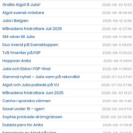
Grattis Algot å Julia!
2025-08-20 12:53
Algot svensk mästare
2025-08-18 08:44
Julia i Belgien
2025-08-12 13:36
Månadens friidrottare Juli 2025
2025-08-12 07:36
SM-silver till Julia
2025-08-11 09:08
Duo överst på Svensktoppen
2025-08-11 09:06
Två Ymeriter på FGP
2025-08-11 09:03
Hoppsan Anita
2025-08-11 09:01
Julia och Ebba i FGP-final
2025-08-11 08:50
Gammal nyhet – Julia vann på rekordtid
2025-07-02 07:47
Algot och Julia pallade på VU
2025-07-02 07:45
Månadens friidrottare Juni 2025
2025-06-30 13:22
Carina i spanska värmen
2025-06-30 11:40
Sissel under 15 – igen!
2025-06-24 07:21
Sophie prickade drömgränsen
2025-06-23 09:35
Dubbla pers för Anita
2025-06-17 09:18
Kanonlopp av Algot på Laxa