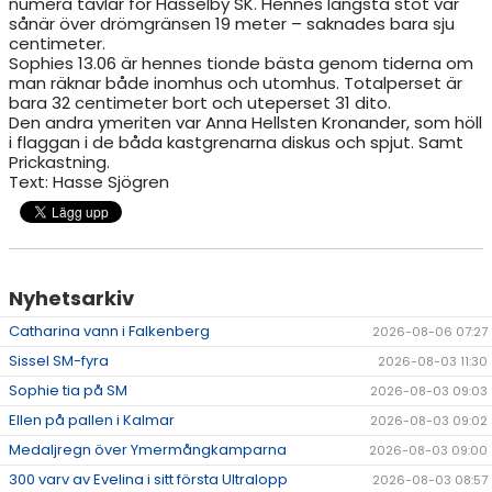
numera tävlar för Hässelby SK. Hennes längsta stöt var
sånär över drömgränsen 19 meter – saknades bara sju
centimeter.
Sophies 13.06 är hennes tionde bästa genom tiderna om
man räknar både inomhus och utomhus. Totalperset är
bara 32 centimeter bort och uteperset 31 dito.
Den andra ymeriten var Anna Hellsten Kronander, som höll
i flaggan i de båda kastgrenarna diskus och spjut. Samt
Prickastning.
Text: Hasse Sjögren
Nyhetsarkiv
Catharina vann i Falkenberg
2026-08-06 07:27
Sissel SM-fyra
2026-08-03 11:30
Sophie tia på SM
2026-08-03 09:03
Ellen på pallen i Kalmar
2026-08-03 09:02
Medaljregn över Ymermångkamparna
2026-08-03 09:00
300 varv av Evelina i sitt första Ultralopp
2026-08-03 08:57