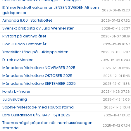
2026-01-19 12:50
IK Ymer Friidrott välkomnar JENSEN SWEDEN AB som
2026-01-15 12:23
guldsponsor
Amanda 8,00 i Startskottet
2026-01-12 07:52
Svenskt årsbästa av Julia Wennersten
2026-01-12 07:37
Rivstart på det nya året
2026-01-07 08:19
God Jul och Gott Nytt År
2025-12-19 10:57
Ymerkillar i final på Julklappsjakten
2025-12-09 07:37
D-rek av Monica
2025-12-02 07:43
Månadens friidrottare NOVEMBER 2025
2025-12-01 12:45
Månadens friidrottare OKTOBER 2025
2025-12-01 11:43
Månadens friidrottare SEPTEMBER 2025
2025-12-01 11:36
Först i b-finalen
2025-11-26 07:26
Julavslutning
2025-11-18 13:06
Sophie fystestade med spjutkastarna
2025-11-18 10:41
Lars Gustafsson 6/12 1947 - 5/11 2025
2025-11-17 13:02
Thomas högst på pallen när inomhussäsongen
2025-11-12 07:34
startade