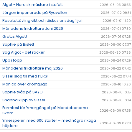
Algot - Nordisk mästare i stafett
2026-08-03 08:55
Jörgen imponerade på Ryavallen
2026-07-02 09:51
Resultattävling vikt och diskus onsdag 1 juli
2026-07-01 11:20
Månadens friidrottare Juni 2026
2026-07-01 07:30
Grattis Algot!
2026-07-01 07:28
Sophie på Bislett
2026-06-30 07:37
Säg Algot - det räcker
2026-06-30 07:36
Upp i topp
2026-06-24 07:29
Månadens friidrottare maj 2026
2026-06-22 07:42
Sissel slog till med PERS!
2026-06-22 07:41
Monica över drömtjugo
2026-06-16 10:26
Sophie tvåa på SAYO
2026-06-16 10:15
Snabba klipp av Sissel
2026-06-16 10:14
Formtest för Ymergänget på Mondobanorna i
2026-06-09 07:38
Skara
Ymerspelen med 600 starter – med några riktiga
2026-06-09 07:28
höjdare