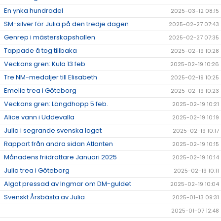
En ynka hundradel
2025-03-12 08:15
SM-silver för Julia på den tredje dagen
2025-02-27 07:43
Genrep i mästerskapshallen
2025-02-27 07:35
Tappade å tog tillbaka
2025-02-19 10:28
Veckans gren: Kula 13 feb
2025-02-19 10:26
Tre NM-medaljer till Elisabeth
2025-02-19 10:25
Emelie trea i Göteborg
2025-02-19 10:23
Veckans gren: Längdhopp 5 feb.
2025-02-19 10:21
Alice vann i Uddevalla
2025-02-19 10:19
Julia i segrande svenska laget
2025-02-19 10:17
Rapport från andra sidan Atlanten
2025-02-19 10:15
Månadens friidrottare Januari 2025
2025-02-19 10:14
Julia trea i Göteborg
2025-02-19 10:11
Algot pressad av Ingmar om DM-guldet
2025-02-19 10:04
Svenskt Årsbästa av Julia
2025-01-13 09:31
2025-01-07 12:48