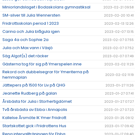
Miniorlandslaget i Bodaskolans gymnastiksal
2023-02-21 09:58
SM-silver till Julia Wennersten
2023-02-20 10:41
Friidrottsskolan period 1 2023
2023-02-13 12:26
Carina och Julia blågula igen
2023-02-07 13:15
Saga 4a och Sophie 2a
2023-02-07 07:55
Julia och Max vann i Växjö
2023-02-07 07:52
Säg Algot(s) det räcker
2023-02-07 07:49
Gästerna tog för sig på Ymerspelen inne
2023-02-02 11:29
Rekord och dubbelsegrar för Ymeriterna på
2023-02-02 11:19
hemmaplan
Jättepers på 1500 för Liv på QHG
2023-01-27 11:26
Jeanette Rudberg på galan
2023-01-27 07:41
Årsbästa för Julia i Storhertigdömet
2023-01-27 07:27
Två årsbästa av Ebba i Annapolis
2023-01-27 07:23
Kallelse Årsmöte IK Ymer Friidrott
2023-01-25 09:12
Startskottet gick i Friidrottens Hus
2023-01-17 09:42
Rena intervallträningen för Ebba
2023-01-17 09:40