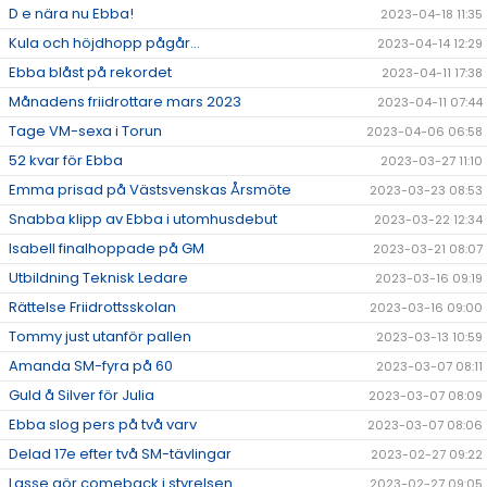
D e nära nu Ebba!
2023-04-18 11:35
Kula och höjdhopp pågår...
2023-04-14 12:29
Ebba blåst på rekordet
2023-04-11 17:38
Månadens friidrottare mars 2023
2023-04-11 07:44
Tage VM-sexa i Torun
2023-04-06 06:58
52 kvar för Ebba
2023-03-27 11:10
Emma prisad på Västsvenskas Årsmöte
2023-03-23 08:53
Snabba klipp av Ebba i utomhusdebut
2023-03-22 12:34
Isabell finalhoppade på GM
2023-03-21 08:07
Utbildning Teknisk Ledare
2023-03-16 09:19
Rättelse Friidrottsskolan
2023-03-16 09:00
Tommy just utanför pallen
2023-03-13 10:59
Amanda SM-fyra på 60
2023-03-07 08:11
Guld å Silver för Julia
2023-03-07 08:09
Ebba slog pers på två varv
2023-03-07 08:06
Delad 17e efter två SM-tävlingar
2023-02-27 09:22
Lasse gör comeback i styrelsen
2023-02-27 09:05