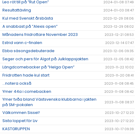
Leo röt till på ”Rut Open”
2024-01-08 07:49
Resultattävling
2024-01-03 08:47
Kul med Svenskt årsbästa
2023-12-29 08:06
A snabbast på ”Alexis open”
2023-12-29 08:02
Månadens friidrottare November 2023
2023-12-21 08:53
Estrid vann c-finalen
2023-12-14 07:47
Ebba säsongsdebuterade
2023-12-06 09:35
Seger och pers för Algot på Julklappsjakten
2023-12-05 08:42
Längdcomebacker på ”Helga Open”
2023-11-22 10:02
Friidrotten hade kul start
2023-11-20 08:41
...notera också
2023-11-08 08:45
Ymer 44a i comebacken
2023-11-08 08:42
Ymer tvåa bland Västsvenska klubbarna i jakten
2023-11-08 08:37
på SM-pokalen
Välkommen Sissel!
2023-10-27 12:23
Sista loppet för Liv
2023-10-27 12:20
KASTGRUPPEN
2023-10-17 09:39