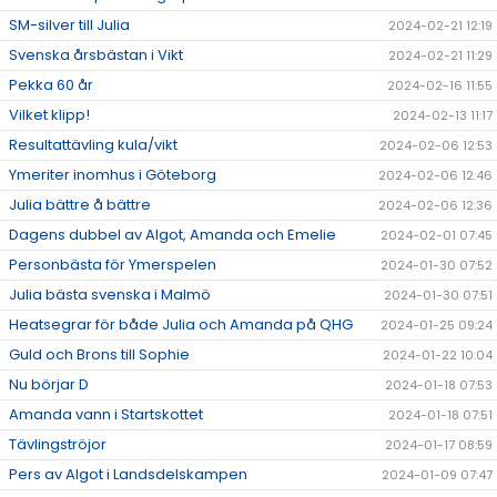
SM-silver till Julia
2024-02-21 12:19
Svenska årsbästan i Vikt
2024-02-21 11:29
Pekka 60 år
2024-02-16 11:55
Vilket klipp!
2024-02-13 11:17
Resultattävling kula/vikt
2024-02-06 12:53
Ymeriter inomhus i Göteborg
2024-02-06 12:46
Julia bättre å bättre
2024-02-06 12:36
Dagens dubbel av Algot, Amanda och Emelie
2024-02-01 07:45
Personbästa för Ymerspelen
2024-01-30 07:52
Julia bästa svenska i Malmö
2024-01-30 07:51
Heatsegrar för både Julia och Amanda på QHG
2024-01-25 09:24
Guld och Brons till Sophie
2024-01-22 10:04
Nu börjar D
2024-01-18 07:53
Amanda vann i Startskottet
2024-01-18 07:51
Tävlingströjor
2024-01-17 08:59
Pers av Algot i Landsdelskampen
2024-01-09 07:47