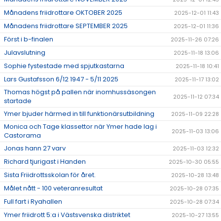
Månadens friidrottare OKTOBER 2025
2025-12-01 11:43
Månadens friidrottare SEPTEMBER 2025
2025-12-01 11:36
Först i b-finalen
2025-11-26 07:26
Julavslutning
2025-11-18 13:06
Sophie fystestade med spjutkastarna
2025-11-18 10:41
Lars Gustafsson 6/12 1947 - 5/11 2025
2025-11-17 13:02
Thomas högst på pallen när inomhussäsongen
2025-11-12 07:34
startade
Ymer bjuder härmed in till funktionärsutbildning
2025-11-09 22:28
Monica och Tage klassettor när Ymer hade lag i
2025-11-03 13:06
Castorama
Jonas hann 27 varv
2025-11-03 12:32
Richard tjurigast i Handen
2025-10-30 05:55
Sista Friidrottsskolan för året.
2025-10-28 13:48
Målet nått - 100 veteranresultat
2025-10-28 07:35
Full fart i Ryahallen
2025-10-28 07:34
Ymer friidrott 5:a i Västsvenska distriktet
2025-10-27 13:55