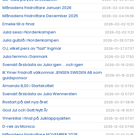
Månadens friidrottare Januari 2026
2026-02-04 09:43
Månadens friidrottare December 2025
2026-02-04 09:38
Emelie till a-final
2026-02-02 12:21
Julia sexa i Nordenkampen
2026-02-02 11:21
Julia gulblå i Nordenkampen
2026-01-28 07:26
OJ, vilket pers av ”fast” Ingmar
2026-01-27 07:37
Julia femma i Danmark
2026-01-22 17:30
Svenskt årsbästa av Julia igen ….och igen
2026-01-19 12:50
IK Ymer Friidrott välkomnar JENSEN SWEDEN AB som
2026-01-15 12:23
guldsponsor
Amanda 8,00 i Startskottet
2026-01-12 07:52
Svenskt årsbästa av Julia Wennersten
2026-01-12 07:37
Rivstart på det nya året
2026-01-07 08:19
God Jul och Gott Nytt År
2025-12-19 10:57
Ymerkillar i final på Julklappsjakten
2025-12-09 07:37
D-rek av Monica
2025-12-02 07:43
Månadens friidrottare NOVEMBER 2025
2025-12-01 12:45