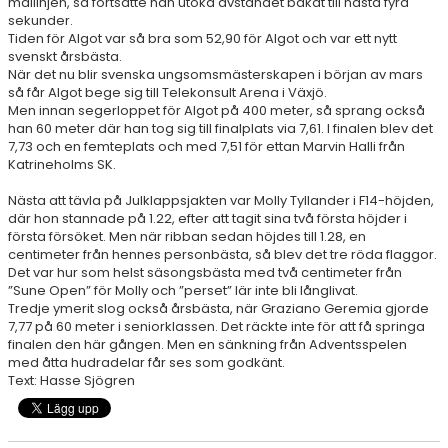
mållinjen, så fortsatte han utöka avståndet bakåt till nästa fyra
sekunder.
Tiden för Algot var så bra som 52,90 för Algot och var ett nytt
svenskt årsbästa.
När det nu blir svenska ungsomsmästerskapen i början av mars
så får Algot bege sig till Telekonsult Arena i Växjö.
Men innan segerloppet för Algot på 400 meter, så sprang också
han 60 meter där han tog sig till finalplats via 7,61. I finalen blev det
7,73 och en femteplats och med 7,51 för ettan Marvin Halli från
Katrineholms SK.
Nästa att tävla på Julklappsjakten var Molly Tyllander i F14-höjden,
där hon stannade på 1.22, efter att tagit sina två första höjder i
första försöket. Men när ribban sedan höjdes till 1.28, en
centimeter från hennes personbästa, så blev det tre röda flaggor.
Det var hur som helst säsongsbästa med två centimeter från
”Sune Open” för Molly och ”perset” lär inte bli långlivat.
Tredje ymerit slog också årsbästa, när Graziano Geremia gjorde
7,77 på 60 meter i seniorklassen. Det räckte inte för att få springa
finalen den här gången. Men en sänkning från Adventsspelen
med åtta hudradelar får ses som godkänt.
Text: Hasse Sjögren