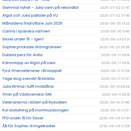
Gammal nyhet – Julia vann på rekordtid
2025-07-02 07:47
Algot och Julia pallade på VU
2025-07-02 07:45
Månadens friidrottare Juni 2025
2025-06-30 13:22
Carina i spanska värmen
2025-06-30 11:40
Sissel under 15 – igen!
2025-06-24 07:21
Sophie prickade drömgränsen
2025-06-23 09:35
Dubbla pers för Anita
2025-06-17 09:18
Kanonlopp av Algot på Laxa
2025-06-17 09:15
Fyra Ymerveteraner i Broloppet
2025-06-17 07:39
Tage slog svenskt årsbästa
2025-06-17 07:37
Julia till final i tufft motstånd
2025-06-13 08:26
Ymer på Västsvenska-DM
2025-06-11 08:18
Veteranerna i stöten på Ryavallen
2025-06-10 07:40
Kul avslutning på inomhusäsongen
2025-06-10 07:37
FFG under 15 för Sissel
2025-06-09 07:44
ÅB för Sophie i Kringelkastet
2025-06-09 07:38