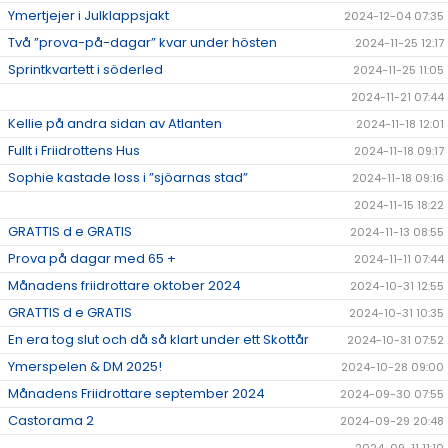
Ymertjejer i Julklappsjakt
2024-12-04 07:35
Två ”prova-på-dagar” kvar under hösten
2024-11-25 12:17
Sprintkvartett i söderled
2024-11-25 11:05
2024-11-21 07:44
Kellie på andra sidan av Atlanten
2024-11-18 12:01
Fullt i Friidrottens Hus
2024-11-18 09:17
Sophie kastade loss i ”sjöarnas stad”
2024-11-18 09:16
2024-11-15 18:22
GRATTIS d e GRATIS
2024-11-13 08:55
Prova på dagar med 65 +
2024-11-11 07:44
Månadens friidrottare oktober 2024
2024-10-31 12:55
GRATTIS d e GRATIS
2024-10-31 10:35
En era tog slut och då så klart under ett Skottår
2024-10-31 07:52
Ymerspelen & DM 2025!
2024-10-28 09:00
Månadens Friidrottare september 2024
2024-09-30 07:55
Castorama 2
2024-09-29 20:48
2024-09-11 11:10