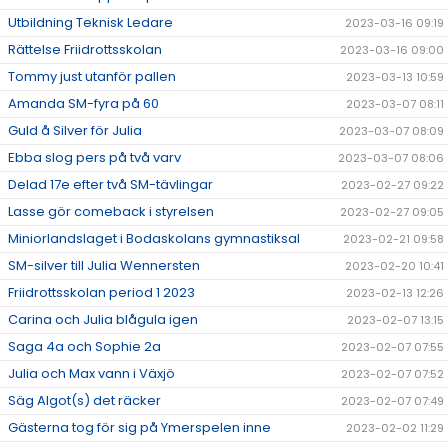
Utbildning Teknisk Ledare
2023-03-16 09:19
Rättelse Friidrottsskolan
2023-03-16 09:00
Tommy just utanför pallen
2023-03-13 10:59
Amanda SM-fyra på 60
2023-03-07 08:11
Guld å Silver för Julia
2023-03-07 08:09
Ebba slog pers på två varv
2023-03-07 08:06
Delad 17e efter två SM-tävlingar
2023-02-27 09:22
Lasse gör comeback i styrelsen
2023-02-27 09:05
Miniorlandslaget i Bodaskolans gymnastiksal
2023-02-21 09:58
SM-silver till Julia Wennersten
2023-02-20 10:41
Friidrottsskolan period 1 2023
2023-02-13 12:26
Carina och Julia blågula igen
2023-02-07 13:15
Saga 4a och Sophie 2a
2023-02-07 07:55
Julia och Max vann i Växjö
2023-02-07 07:52
Säg Algot(s) det räcker
2023-02-07 07:49
Gästerna tog för sig på Ymerspelen inne
2023-02-02 11:29