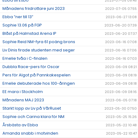
Ebba till Esbo
2023-07-05 09:45
Månadens friidrottare juni 2023
2023-07-05 07:55
Ebba ”ner till 13”
2023-06-27 13:08
Sophie 13.06 på FGP
2023-06-20 07:39
Blåst på Halmstad Arena IP
2023-06-20 07:37
Sophie Reid NM-fyra 61 poäng brons
2023-06-16 07:08
Liv Dinis firade studenten med seger
2023-06-16 07:06
Emelie tvåa i C-finalen
2023-06-16 07:03
Dubbla Race-pers för Oscar
2023-06-09 08:21
Pers för Algot på Pannkakespelen
2023-06-09 08:19
Emelie debuterade hos 100-åringen
2023-06-09 08:18
EE mara i Stockholm
2023-06-09 08:16
Månadens MAJ 2023
2023-06-05 07:18
Starkt lopp av Liv på VårRuset
2023-05-30 07:50
Sophie och Carina klara för NM
2023-05-25 15:26
Årsbästa av Ebba
2023-05-22 10:48
Amanda snabb i motvinden
2023-05-22 10:47