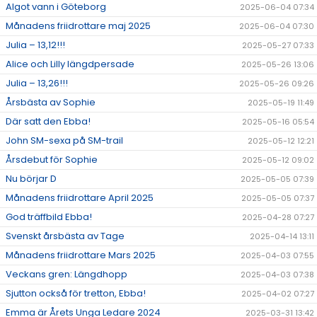
Algot vann i Göteborg
2025-06-04 07:34
Månadens friidrottare maj 2025
2025-06-04 07:30
Julia – 13,12!!!
2025-05-27 07:33
Alice och Lilly längdpersade
2025-05-26 13:06
Julia – 13,26!!!
2025-05-26 09:26
Årsbästa av Sophie
2025-05-19 11:49
Där satt den Ebba!
2025-05-16 05:54
John SM-sexa på SM-trail
2025-05-12 12:21
Årsdebut för Sophie
2025-05-12 09:02
Nu börjar D
2025-05-05 07:39
Månadens friidrottare April 2025
2025-05-05 07:37
God träffbild Ebba!
2025-04-28 07:27
Svenskt årsbästa av Tage
2025-04-14 13:11
Månadens friidrottare Mars 2025
2025-04-03 07:55
Veckans gren: Längdhopp
2025-04-03 07:38
Sjutton också för tretton, Ebba!
2025-04-02 07:27
Emma är Årets Unga Ledare 2024
2025-03-31 13:42