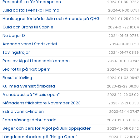
Personbästa för Ymerspelen
2024-01-30 07:52
Julia bästa svenska i Malmö
2024-01-30 07:51
Heatsegrar för både Julia och Amanda på QHG
2024-01-25 09:24
Guld och Brons till Sophie
2024-01-22 10:04
Nu börjar D
2024-01-18 07:53
Amanda vann i Startskottet
2024-01-18 07:51
Tävlingströjor
2024-01-17 08:59
Pers av Algot i Landsdelskampen
2024-01-09 07:47
Leo röt till på ”Rut Open”
2024-01-08 07:49
Resultattävling
2024-01-03 08:47
Kul med Svenskt årsbästa
2023-12-29 08:06
A snabbast på ”Alexis open”
2023-12-29 08:02
Månadens friidrottare November 2023
2023-12-21 08:53
Estrid vann c-finalen
2023-12-14 07:47
Ebba säsongsdebuterade
2023-12-06 09:35
Seger och pers för Algot på Julklappsjakten
2023-12-05 08:42
Längdcomebacker på ”Helga Open”
2023-11-22 10:02