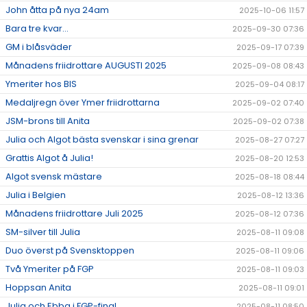
John åtta på nya 24am
2025-10-06 11:57
Bara tre kvar...
2025-09-30 07:36
GM i blåsväder
2025-09-17 07:39
Månadens friidrottare AUGUSTI 2025
2025-09-08 08:43
Ymeriter hos BIS
2025-09-04 08:17
Medaljregn över Ymer friidrottarna
2025-09-02 07:40
JSM-brons till Anita
2025-09-02 07:38
Julia och Algot bästa svenskar i sina grenar
2025-08-27 07:27
Grattis Algot å Julia!
2025-08-20 12:53
Algot svensk mästare
2025-08-18 08:44
Julia i Belgien
2025-08-12 13:36
Månadens friidrottare Juli 2025
2025-08-12 07:36
SM-silver till Julia
2025-08-11 09:08
Duo överst på Svensktoppen
2025-08-11 09:06
Två Ymeriter på FGP
2025-08-11 09:03
Hoppsan Anita
2025-08-11 09:01
Julia och Ebba i FGP-final
2025-08-11 08:50