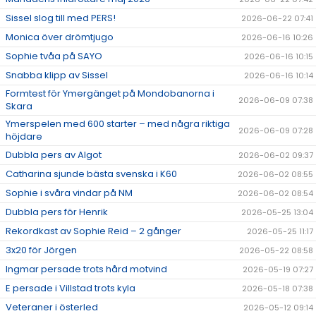
Sissel slog till med PERS!
2026-06-22 07:41
Monica över drömtjugo
2026-06-16 10:26
Sophie tvåa på SAYO
2026-06-16 10:15
Snabba klipp av Sissel
2026-06-16 10:14
Formtest för Ymergänget på Mondobanorna i
2026-06-09 07:38
Skara
Ymerspelen med 600 starter – med några riktiga
2026-06-09 07:28
höjdare
Dubbla pers av Algot
2026-06-02 09:37
Catharina sjunde bästa svenska i K60
2026-06-02 08:55
Sophie i svåra vindar på NM
2026-06-02 08:54
Dubbla pers för Henrik
2026-05-25 13:04
Rekordkast av Sophie Reid – 2 gånger
2026-05-25 11:17
3x20 för Jörgen
2026-05-22 08:58
Ingmar persade trots hård motvind
2026-05-19 07:27
E persade i Villstad trots kyla
2026-05-18 07:38
Veteraner i österled
2026-05-12 09:14