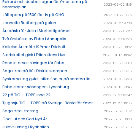
Rekord och dubbelsegrar för Ymeriterna på
2023-02-02 11:19
hemmaplan
Jättepers på 1500 för Liv på QHG
2023-01-27 11:26
Jeanette Rudberg på galan
2023-01-27 07:41
Årsbästa för Julia i Storhertigdömet
2023-01-27 07:27
Två årsbästa av Ebba i Annapolis
2023-01-27 07:23
Kallelse Årsmöte IK Ymer Friidrott
2023-01-25 09:12
Startskottet gick i Friidrottens Hus
2023-01-17 09:42
Rena intervallträningen för Ebba
2023-01-17 09:40
Saga trea på 60 i Distriktskampen
2023-01-17 09:36
Systrarna tog guld i olika finaler på samma tid
2023-01-10 16:23
Ebba startar säsongen i Lynchburg
2023-01-01 10:45
22 på TIO-I-TOPP inne 22
2022-12-27 09:47
Tjugosju TIO-I-TOPP på Sverige-Bästa för Ymer
2022-12-27 09:35
Saga trea i tresteg
2022-12-23 11:02
God Jul och Gott Nytt År
2022-12-21 09:13
Julavslutning i Ryahallen
2022-12-07 12:16