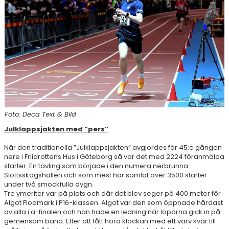
RESULTAT & STATISTIK
NIU BORÅS
MÅNADENS FRIIDROTTARE
Foto: Deca Text & Bild
Julklappsjakten med ”pers”
När den traditionella ”Julklappsjakten” avgjordes för 45:e gången
nere i Friidrottens Hus i Göteborg så var det med 2224 föranmälda
starter. En tävling som började i den numera nerbrunna
Slottsskogshallen och som mest har samlat över 3500 starter
under två smockfulla dygn.
Tre ymeriter var på plats och där det blev seger på 400 meter för
Algot Flodmark i P16-klassen. Algot var den som öppnade hårdast
av alla i a-finalen och han hade en ledning när löparna gick in på
gemensam bana. Efter att fått höra klockan med ett varv kvar till