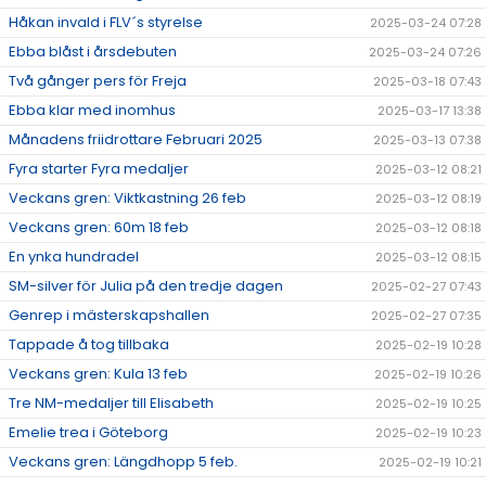
Håkan invald i FLV´s styrelse
2025-03-24 07:28
Ebba blåst i årsdebuten
2025-03-24 07:26
Två gånger pers för Freja
2025-03-18 07:43
Ebba klar med inomhus
2025-03-17 13:38
Månadens friidrottare Februari 2025
2025-03-13 07:38
Fyra starter Fyra medaljer
2025-03-12 08:21
Veckans gren: Viktkastning 26 feb
2025-03-12 08:19
Veckans gren: 60m 18 feb
2025-03-12 08:18
En ynka hundradel
2025-03-12 08:15
SM-silver för Julia på den tredje dagen
2025-02-27 07:43
Genrep i mästerskapshallen
2025-02-27 07:35
Tappade å tog tillbaka
2025-02-19 10:28
Veckans gren: Kula 13 feb
2025-02-19 10:26
Tre NM-medaljer till Elisabeth
2025-02-19 10:25
Emelie trea i Göteborg
2025-02-19 10:23
Veckans gren: Längdhopp 5 feb.
2025-02-19 10:21