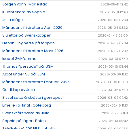
Jörgen vann i Mariestad
2026-05-11 12:42
Klubbrekord av Sophie
2026-05-11 12:40
Julia blågul
2026-05-05 07:34
Månadens friidrottare April 2026
2026-05-04 08:32
Sju ettor på Svensktoppen
2026-04-13 08:00
Henrik – ny herre på täppan
2026-04-07 07:34
Månadens friidrottare Mars 2026
2026-04-07 07:32
Isabel GM-femma
2026-03-31 07:30
Thomas ”persade” på IUSM
2026-03-16 08:44
Algot under 50 på IJSM
2026-03-09 11:12
Månadens friidrottare Februari 2026
2026-03-06 06:00
Guldklipp av Julia
2026-03-02 07:50
Sissel satte årsbästa i genrepet
2026-03-02 07:42
Emelie i a-final i Göteborg
2026-02-16 11:13
Svenskt årsbästa av Julia
2026-02-16 11:11
Sophie på läger i Potch
2026-02-13 09:42
SM-Guld på 200 till Elisabeth
2026-02-09 07:35