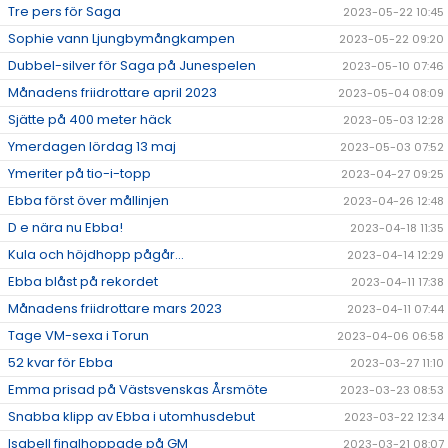
Tre pers för Saga
2023-05-22 10:45
Sophie vann Ljungbymångkampen
2023-05-22 09:20
Dubbel-silver för Saga på Junespelen
2023-05-10 07:46
Månadens friidrottare april 2023
2023-05-04 08:09
Sjätte på 400 meter häck
2023-05-03 12:28
Ymerdagen lördag 13 maj
2023-05-03 07:52
Ymeriter på tio-i-topp
2023-04-27 09:25
Ebba först över mållinjen
2023-04-26 12:48
D e nära nu Ebba!
2023-04-18 11:35
Kula och höjdhopp pågår...
2023-04-14 12:29
Ebba blåst på rekordet
2023-04-11 17:38
Månadens friidrottare mars 2023
2023-04-11 07:44
Tage VM-sexa i Torun
2023-04-06 06:58
52 kvar för Ebba
2023-03-27 11:10
Emma prisad på Västsvenskas Årsmöte
2023-03-23 08:53
Snabba klipp av Ebba i utomhusdebut
2023-03-22 12:34
Isabell finalhoppade på GM
2023-03-21 08:07