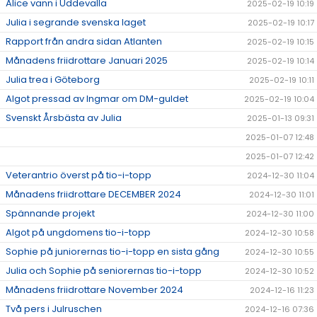
Alice vann i Uddevalla
2025-02-19 10:19
Julia i segrande svenska laget
2025-02-19 10:17
Rapport från andra sidan Atlanten
2025-02-19 10:15
Månadens friidrottare Januari 2025
2025-02-19 10:14
Julia trea i Göteborg
2025-02-19 10:11
Algot pressad av Ingmar om DM-guldet
2025-02-19 10:04
Svenskt Årsbästa av Julia
2025-01-13 09:31
2025-01-07 12:48
2025-01-07 12:42
Veterantrio överst på tio-i-topp
2024-12-30 11:04
Månadens friidrottare DECEMBER 2024
2024-12-30 11:01
Spännande projekt
2024-12-30 11:00
Algot på ungdomens tio-i-topp
2024-12-30 10:58
Sophie på juniorernas tio-i-topp en sista gång
2024-12-30 10:55
Julia och Sophie på seniorernas tio-i-topp
2024-12-30 10:52
Månadens friidrottare November 2024
2024-12-16 11:23
Två pers i Julruschen
2024-12-16 07:36