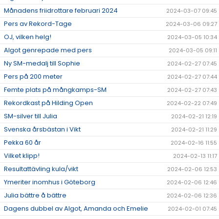
Månadens friidrottare februari 2024
2024-03-07 09:45
Pers av Rekord-Tage
2024-03-06 09:27
OJ, vilken helg!
2024-03-05 10:34
Algot genrepade med pers
2024-03-05 09:11
Ny SM-medalj till Sophie
2024-02-27 07:45
Pers på 200 meter
2024-02-27 07:44
Femte plats på mångkamps-SM
2024-02-27 07:43
Rekordkast på Hilding Open
2024-02-22 07:49
SM-silver till Julia
2024-02-21 12:19
Svenska årsbästan i Vikt
2024-02-21 11:29
Pekka 60 år
2024-02-16 11:55
Vilket klipp!
2024-02-13 11:17
Resultattävling kula/vikt
2024-02-06 12:53
Ymeriter inomhus i Göteborg
2024-02-06 12:46
Julia bättre å bättre
2024-02-06 12:36
Dagens dubbel av Algot, Amanda och Emelie
2024-02-01 07:45