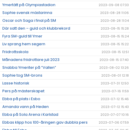
Ymertätt på Olympiastadion
2023-09-08 07:33
Sophie svensk mästarinna
2023-08-28 11:06
Oscar och Saga i final på SM
2023-08-28 11:04
Där satt den – guld och klubbrekord
2023-08-15 15:28
Fyra SM-guld till Ymer
2023-08-15 15:24
Liv sprang hem segern
2023-08-15 15:22
Friidrottsskola
2023-08-15 12:51
Månadens friidrottare juli 2023
2023-08-15 07:40
Snabba Ymeriter på ”Vallen”
2023-08-02 13:26
Sophie tog SM-brons
2023-08-01 12:18
Lasse historisk
2023-07-31 12:50
Pers på mästerskapet
2023-07-16 11:59
Ebba på plats i Esbo
2023-07-12 15:46
Amanda vann på Heden
2023-07-12 15:43
Ebba på Sola Arena i Karlstad
2023-07-07 10:16
Ebbas klipp hos 100-åringen gav dubbla pers
2023-07-06 07:59