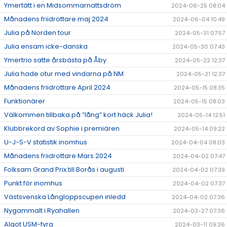
Ymertätt i en Midsommarnattsdröm
2024-06-25 08:04
Månadens friidrottare maj 2024
2024-06-04 10:49
Julia på Norden tour
2024-05-31 07:57
Julia ensam icke-danska
2024-05-30 07:43
Ymertrio satte årsbästa på Åby
2024-05-22 12:37
Julia hade otur med vindarna på NM
2024-05-21 12:37
Månadens friidrottare April 2024
2024-05-15 08:35
Funktionärer
2024-05-15 08:03
Välkommen tillbaka på ”lång” kort häck Julia!
2024-05-14 12:51
Klubbrekord av Sophie i premiären
2024-05-14 09:22
U-J-S-V statistik inomhus
2024-04-04 08:03
Månadens friidrottare Mars 2024
2024-04-02 07:47
Folksam Grand Prix till Borås i augusti
2024-04-02 07:39
Punkt för inomhus
2024-04-02 07:37
Västsvenska Långloppscupen inledd
2024-04-02 07:36
Nygammalt i Ryahallen
2024-03-27 07:36
Algot USM-fyra
2024-03-11 09:36