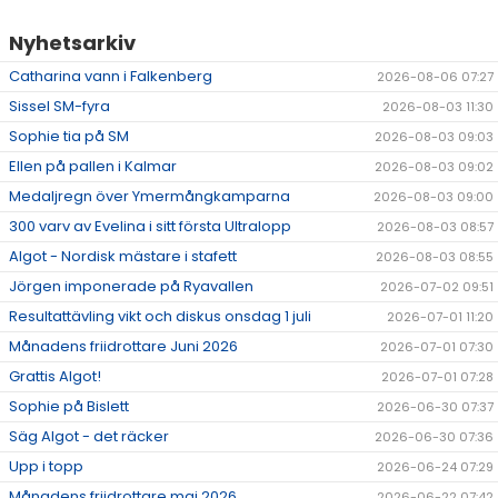
Nyhetsarkiv
Catharina vann i Falkenberg
2026-08-06 07:27
Sissel SM-fyra
2026-08-03 11:30
Sophie tia på SM
2026-08-03 09:03
Ellen på pallen i Kalmar
2026-08-03 09:02
Medaljregn över Ymermångkamparna
2026-08-03 09:00
300 varv av Evelina i sitt första Ultralopp
2026-08-03 08:57
Algot - Nordisk mästare i stafett
2026-08-03 08:55
Jörgen imponerade på Ryavallen
2026-07-02 09:51
Resultattävling vikt och diskus onsdag 1 juli
2026-07-01 11:20
Månadens friidrottare Juni 2026
2026-07-01 07:30
Grattis Algot!
2026-07-01 07:28
Sophie på Bislett
2026-06-30 07:37
Säg Algot - det räcker
2026-06-30 07:36
Upp i topp
2026-06-24 07:29
Månadens friidrottare maj 2026
2026-06-22 07:42