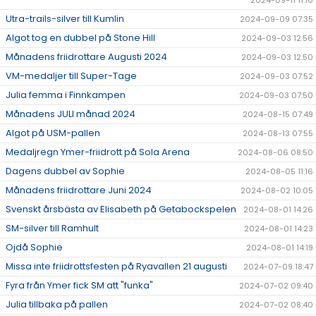
Utra-trails-silver till Kumlin
2024-09-09 07:35
Algot tog en dubbel på Stone Hill
2024-09-03 12:56
Månadens friidrottare Augusti 2024
2024-09-03 12:50
VM-medaljer till Super-Tage
2024-09-03 07:52
Julia femma i Finnkampen
2024-09-03 07:50
Månadens JULI månad 2024
2024-08-15 07:49
Algot på USM-pallen
2024-08-13 07:55
Medaljregn Ymer-friidrott på Sola Arena
2024-08-06 08:50
Dagens dubbel av Sophie
2024-08-05 11:16
Månadens friidrottare Juni 2024
2024-08-02 10:05
Svenskt årsbästa av Elisabeth på Getabockspelen
2024-08-01 14:26
SM-silver till Ramhult
2024-08-01 14:23
Ojdå Sophie
2024-08-01 14:19
Missa inte friidrottsfesten på Ryavallen 21 augusti
2024-07-09 18:47
Fyra från Ymer fick SM att "funka"
2024-07-02 09:40
Julia tillbaka på pallen
2024-07-02 08:40