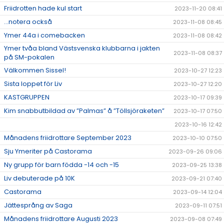
Friidrotten hade kul start
2023-11-20 08:41
...notera också
2023-11-08 08:45
Ymer 44a i comebacken
2023-11-08 08:42
Ymer tvåa bland Västsvenska klubbarna i jakten
2023-11-08 08:37
på SM-pokalen
Välkommen Sissel!
2023-10-27 12:23
Sista loppet för Liv
2023-10-27 12:20
KASTGRUPPEN
2023-10-17 09:39
Kim snabbutbildad av ”Palmas” å ”Töllsjöraketen”
2023-10-17 07:50
2023-10-16 12:42
Månadens friidrottare September 2023
2023-10-10 07:50
Sju Ymeriter på Castorama
2023-09-26 09:06
Ny grupp för barn födda -14 och -15
2023-09-25 13:38
Liv debuterade på 10K
2023-09-21 07:40
Castorama
2023-09-14 12:04
Jättesprång av Saga
2023-09-11 07:51
Månadens friidrottare Augusti 2023
2023-09-08 07:49