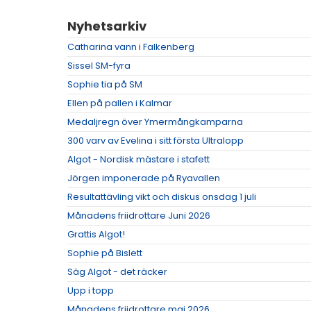
Nyhetsarkiv
Catharina vann i Falkenberg
Sissel SM-fyra
Sophie tia på SM
Ellen på pallen i Kalmar
Medaljregn över Ymermångkamparna
300 varv av Evelina i sitt första Ultralopp
Algot - Nordisk mästare i stafett
Jörgen imponerade på Ryavallen
Resultattävling vikt och diskus onsdag 1 juli
Månadens friidrottare Juni 2026
Grattis Algot!
Sophie på Bislett
Säg Algot - det räcker
Upp i topp
Månadens friidrottare maj 2026