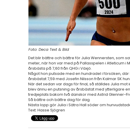
Foto: Deca Text & Bild
Det blir bättre och bättre för Julia Wennersten, som s
meter, när hon var med på Pallasspelen i Atleticum i M
årsbästa på 7,60 från QHG i Växjö.
Något hon putsade med en hundradel i försöken, där
årsbästat 7,59 med Josefin Nilsson från Kalmar SK h
När det sedan var dags för final, så ställdes Julia mot
blev ännu en putsning av årsbästat med ytterligare en
tredjeplats bakom två danskor med Astrid Glenner-Fra
Så bättre och bättre dag för dag.
Nästa lopp gör Julia i Sätra Hall söder om hunvudstad
Text: Hasse Sjögren