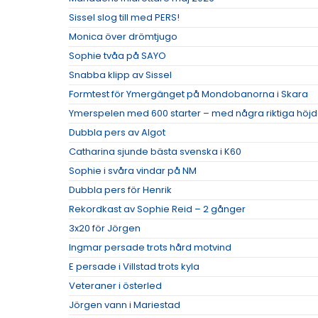
Sissel slog till med PERS!
Monica över drömtjugo
Sophie tvåa på SAYO
Snabba klipp av Sissel
Formtest för Ymergänget på Mondobanorna i Skara
Ymerspelen med 600 starter – med några riktiga höj
Dubbla pers av Algot
Catharina sjunde bästa svenska i K60
Sophie i svåra vindar på NM
Dubbla pers för Henrik
Rekordkast av Sophie Reid – 2 gånger
3x20 för Jörgen
Ingmar persade trots hård motvind
E persade i Villstad trots kyla
Veteraner i österled
Jörgen vann i Mariestad