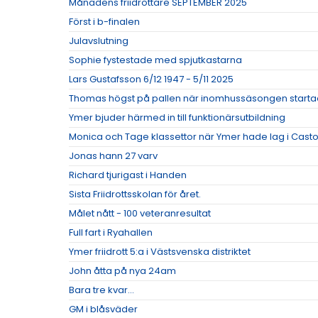
Månadens friidrottare SEPTEMBER 2025
Först i b-finalen
Julavslutning
Sophie fystestade med spjutkastarna
Lars Gustafsson 6/12 1947 - 5/11 2025
Thomas högst på pallen när inomhussäsongen start
Ymer bjuder härmed in till funktionärsutbildning
Monica och Tage klassettor när Ymer hade lag i Cas
Jonas hann 27 varv
Richard tjurigast i Handen
Sista Friidrottsskolan för året.
Målet nått - 100 veteranresultat
Full fart i Ryahallen
Ymer friidrott 5:a i Västsvenska distriktet
John åtta på nya 24am
Bara tre kvar...
GM i blåsväder