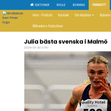
SEKTIONER
BOULE
BOXNING
FRIIDROTT
Hem - Friidrott
Kontakt
Om klubben
Nyheter
Månadens friidrottare
Julia bästa svenska i Malmö
2024-01-30 07:51