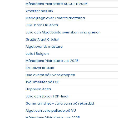
Månadens friidrottare AUGUSTI 2025
Ymeriter hos BIS
Medaljregn över Ymer friidrottarna
JSM-brons till Anita
Julia och Algot bästa svenskar i sina grenar
Grattis Algot å Julia!
Algot svensk mästare
Julia i Belgien
Månadens friidrottare Juli 2025
SM-silver till Julia
Duo överst på Svensktoppen
Två Ymeriter på FGP
Hoppsan Anita
Julia och Ebba i FGP-final
Gammal nyhet – Julia vann på rekordtid
Algot och Julia pallade på VU
Månadens friidrottare Juni 2025