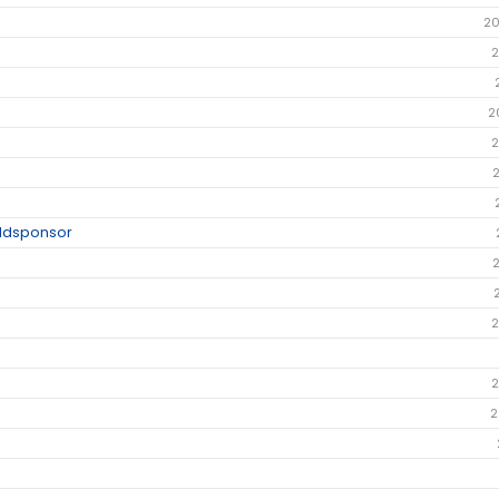
20
2
2
2
uldsponsor
2
2
2