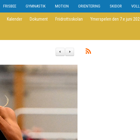
FRISBEE
GYMNASTIK
MOTION
ORIENTERING
SKIDOR
VOLL
Kalender
Dokument
Friidrottsskolan
Ymerspelen den 7:e juni 20
<
>