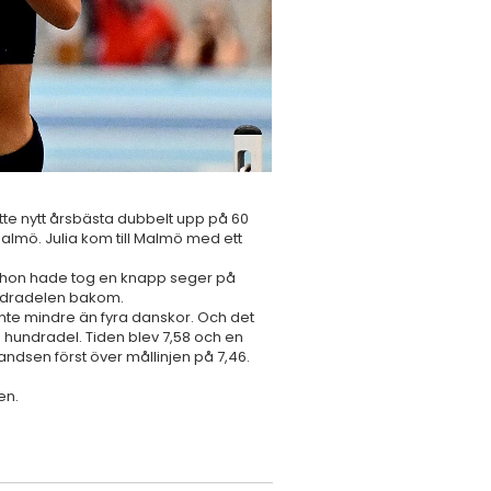
atte nytt årsbästa dubbelt upp på 60
almö. Julia kom till Malmö med ett
 hon hade tog en knapp seger på
undradelen bakom.
 inte mindre än fyra danskor. Och det
 hundradel. Tiden blev 7,58 och en
ndsen först över mållinjen på 7,46.
en.