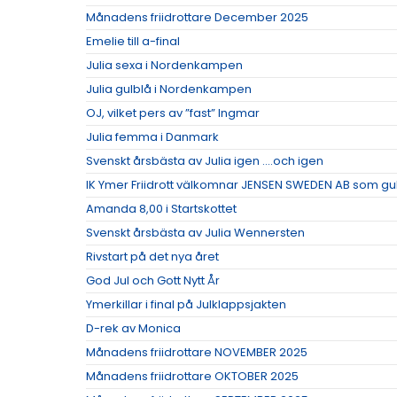
Månadens friidrottare December 2025
Emelie till a-final
Julia sexa i Nordenkampen
Julia gulblå i Nordenkampen
OJ, vilket pers av ”fast” Ingmar
Julia femma i Danmark
Svenskt årsbästa av Julia igen ….och igen
IK Ymer Friidrott välkomnar JENSEN SWEDEN AB som g
Amanda 8,00 i Startskottet
Svenskt årsbästa av Julia Wennersten
Rivstart på det nya året
God Jul och Gott Nytt År
Ymerkillar i final på Julklappsjakten
D-rek av Monica
Månadens friidrottare NOVEMBER 2025
Månadens friidrottare OKTOBER 2025