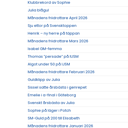
Klubbrekord av Sophie
Julia blågul
Månadens friidrottare April 2026
Sju ettor på Svensktoppen
Henrik – ny herre på täppan
Månadens friidrottare Mars 2026
Isabel GM-femma
Thomas ”persade” på IUSM
Algot under 50 på IJSM
Månadens friidrottare Februari 2026
Guldklipp av Julia
Sissel satte årsbästa i genrepet
Emelie i a-final i Göteborg
Svenskt årsbästa av Julia
Sophie på läger i Potch
SM-Guld på 200 till Elisabeth
Månadens friidrottare Januari 2026