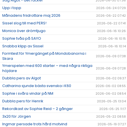
Säg Algot - det räcker
2026-06-30 07:36
Upp i topp
2026-06-24 07:29
Månadens friidrottare maj 2026
2026-06-22 07:42
Sissel slog till med PERS!
2026-06-22 07:41
Monica över drömtjugo
2026-06-16 10:26
Sophie tvåa på SAYO
2026-06-16 10:15
Snabba klipp av Sissel
2026-06-16 10:14
Formtest för Ymergänget på Mondobanorna i
2026-06-09 07:38
Skara
Ymerspelen med 600 starter – med några riktiga
2026-06-09 07:28
höjdare
Dubbla pers av Algot
2026-06-02 09:37
Catharina sjunde bästa svenska i K60
2026-06-02 08:55
Sophie i svåra vindar på NM
2026-06-02 08:54
Dubbla pers för Henrik
2026-05-25 13:04
Rekordkast av Sophie Reid – 2 gånger
2026-05-25 11:17
3x20 för Jörgen
2026-05-22 08:58
Ingmar persade trots hård motvind
2026-05-19 07:27