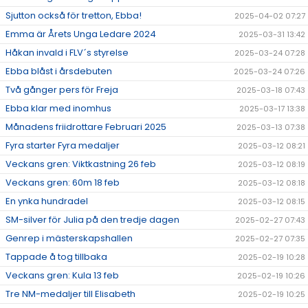
Sjutton också för tretton, Ebba!
2025-04-02 07:27
Emma är Årets Unga Ledare 2024
2025-03-31 13:42
Håkan invald i FLV´s styrelse
2025-03-24 07:28
Ebba blåst i årsdebuten
2025-03-24 07:26
Två gånger pers för Freja
2025-03-18 07:43
Ebba klar med inomhus
2025-03-17 13:38
Månadens friidrottare Februari 2025
2025-03-13 07:38
Fyra starter Fyra medaljer
2025-03-12 08:21
Veckans gren: Viktkastning 26 feb
2025-03-12 08:19
Veckans gren: 60m 18 feb
2025-03-12 08:18
En ynka hundradel
2025-03-12 08:15
SM-silver för Julia på den tredje dagen
2025-02-27 07:43
Genrep i mästerskapshallen
2025-02-27 07:35
Tappade å tog tillbaka
2025-02-19 10:28
Veckans gren: Kula 13 feb
2025-02-19 10:26
Tre NM-medaljer till Elisabeth
2025-02-19 10:25