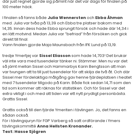
där just regnet gjorde sig påmint när det var dags för finalen på
100 meter häck.
RESULTAT & STATISTIK
I finalen så fanns både
Julia Wennersten
och
Ebba Åhman
med. Julia var tvåa på 13,39 och Ebba tre platser bakom med
NIU BORÅS
14,35. Innan dess hade Ebba sprungit försök och hade där 14,34 i
en lätt motvind. Medan Julia var ”befriad” från försöken och gick
direkt till final.
MÅNADENS FRIIDROTTARE
Vann finalen gjorde Maja Maunsbach från IFK Lund på 13,19.
tredje Ymertjej var
Sissel Eliasson
som hade 14,703! Det brukar
väl inte vara med tusendelar tänker ni. Stämmer. Men nu var det
så jämt mellan Sissel och Hammarbys Karin Bengtsson att man
var tvungen att ta till just tusendelar för att skilja de två åt. Och där
Sissel mer fördelaktiga målgång gav henne fjärdeplatsen i heatet
med 7 tusendelar tillgodo på Karin. Både fick sedan 14,71 som den
tid som kommer att räknas för statistiken. Och för Sissel var det
extra viktigt i och med att tiden var ett nytt prydligt personbästa.
Grattis Sissel.
Grattis också till den fjärde Ymeriten i tävlingen. Jo, det fanns en
sådan också.
För i tävlingsjuryn för FGP Varberg så satt ordförande i Ymers
tävlingskommitté
Anna Hellsten Kronander.
Text: Hasse Sjögren