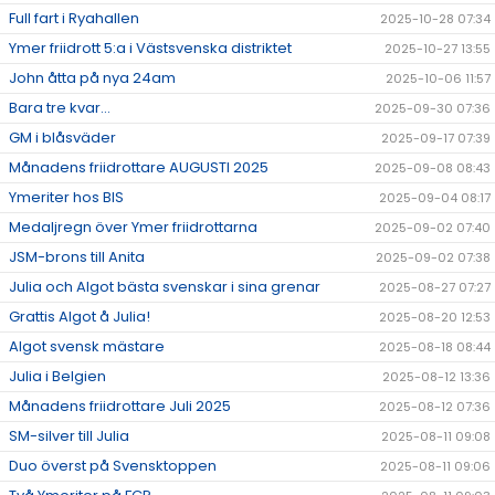
Full fart i Ryahallen
2025-10-28 07:34
Ymer friidrott 5:a i Västsvenska distriktet
2025-10-27 13:55
John åtta på nya 24am
2025-10-06 11:57
Bara tre kvar...
2025-09-30 07:36
GM i blåsväder
2025-09-17 07:39
Månadens friidrottare AUGUSTI 2025
2025-09-08 08:43
Ymeriter hos BIS
2025-09-04 08:17
Medaljregn över Ymer friidrottarna
2025-09-02 07:40
JSM-brons till Anita
2025-09-02 07:38
Julia och Algot bästa svenskar i sina grenar
2025-08-27 07:27
Grattis Algot å Julia!
2025-08-20 12:53
Algot svensk mästare
2025-08-18 08:44
Julia i Belgien
2025-08-12 13:36
Månadens friidrottare Juli 2025
2025-08-12 07:36
SM-silver till Julia
2025-08-11 09:08
Duo överst på Svensktoppen
2025-08-11 09:06