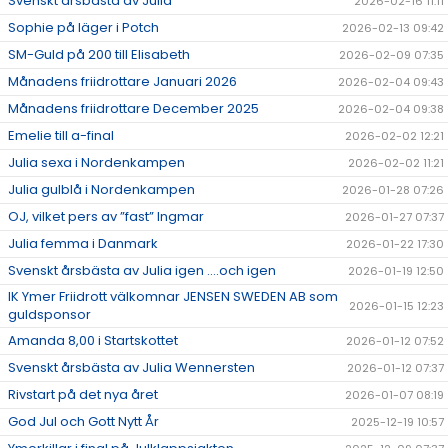
Svenskt årsbästa av Julia
2026-02-16 11:11
Sophie på läger i Potch
2026-02-13 09:42
SM-Guld på 200 till Elisabeth
2026-02-09 07:35
Månadens friidrottare Januari 2026
2026-02-04 09:43
Månadens friidrottare December 2025
2026-02-04 09:38
Emelie till a-final
2026-02-02 12:21
Julia sexa i Nordenkampen
2026-02-02 11:21
Julia gulblå i Nordenkampen
2026-01-28 07:26
OJ, vilket pers av ”fast” Ingmar
2026-01-27 07:37
Julia femma i Danmark
2026-01-22 17:30
Svenskt årsbästa av Julia igen ….och igen
2026-01-19 12:50
IK Ymer Friidrott välkomnar JENSEN SWEDEN AB som
2026-01-15 12:23
guldsponsor
Amanda 8,00 i Startskottet
2026-01-12 07:52
Svenskt årsbästa av Julia Wennersten
2026-01-12 07:37
Rivstart på det nya året
2026-01-07 08:19
God Jul och Gott Nytt År
2025-12-19 10:57