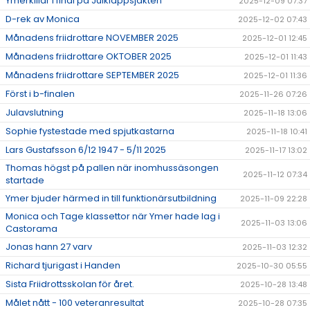
Ymerkillar i final på Julklappsjakten
2025-12-09 07:37
D-rek av Monica
2025-12-02 07:43
Månadens friidrottare NOVEMBER 2025
2025-12-01 12:45
Månadens friidrottare OKTOBER 2025
2025-12-01 11:43
Månadens friidrottare SEPTEMBER 2025
2025-12-01 11:36
Först i b-finalen
2025-11-26 07:26
Julavslutning
2025-11-18 13:06
Sophie fystestade med spjutkastarna
2025-11-18 10:41
Lars Gustafsson 6/12 1947 - 5/11 2025
2025-11-17 13:02
Thomas högst på pallen när inomhussäsongen
2025-11-12 07:34
startade
Ymer bjuder härmed in till funktionärsutbildning
2025-11-09 22:28
Monica och Tage klassettor när Ymer hade lag i
2025-11-03 13:06
Castorama
Jonas hann 27 varv
2025-11-03 12:32
Richard tjurigast i Handen
2025-10-30 05:55
Sista Friidrottsskolan för året.
2025-10-28 13:48
Målet nått - 100 veteranresultat
2025-10-28 07:35