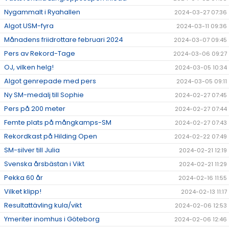
Nygammalt i Ryahallen
2024-03-27 07:36
Algot USM-fyra
2024-03-11 09:36
Månadens friidrottare februari 2024
2024-03-07 09:45
Pers av Rekord-Tage
2024-03-06 09:27
OJ, vilken helg!
2024-03-05 10:34
Algot genrepade med pers
2024-03-05 09:11
Ny SM-medalj till Sophie
2024-02-27 07:45
Pers på 200 meter
2024-02-27 07:44
Femte plats på mångkamps-SM
2024-02-27 07:43
Rekordkast på Hilding Open
2024-02-22 07:49
SM-silver till Julia
2024-02-21 12:19
Svenska årsbästan i Vikt
2024-02-21 11:29
Pekka 60 år
2024-02-16 11:55
Vilket klipp!
2024-02-13 11:17
Resultattävling kula/vikt
2024-02-06 12:53
Ymeriter inomhus i Göteborg
2024-02-06 12:46