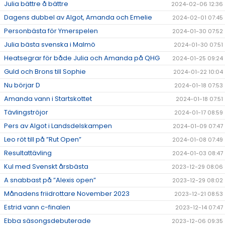
Julia bättre å bättre
2024-02-06 12:36
Dagens dubbel av Algot, Amanda och Emelie
2024-02-01 07:45
Personbästa för Ymerspelen
2024-01-30 07:52
Julia bästa svenska i Malmö
2024-01-30 07:51
Heatsegrar för både Julia och Amanda på QHG
2024-01-25 09:24
Guld och Brons till Sophie
2024-01-22 10:04
Nu börjar D
2024-01-18 07:53
Amanda vann i Startskottet
2024-01-18 07:51
Tävlingströjor
2024-01-17 08:59
Pers av Algot i Landsdelskampen
2024-01-09 07:47
Leo röt till på ”Rut Open”
2024-01-08 07:49
Resultattävling
2024-01-03 08:47
Kul med Svenskt årsbästa
2023-12-29 08:06
A snabbast på ”Alexis open”
2023-12-29 08:02
Månadens friidrottare November 2023
2023-12-21 08:53
Estrid vann c-finalen
2023-12-14 07:47
Ebba säsongsdebuterade
2023-12-06 09:35