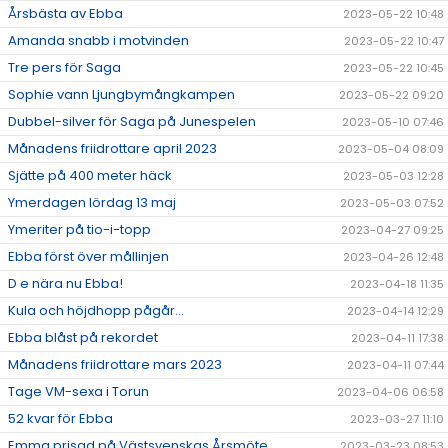
Årsbästa av Ebba
2023-05-22 10:48
Amanda snabb i motvinden
2023-05-22 10:47
Tre pers för Saga
2023-05-22 10:45
Sophie vann Ljungbymångkampen
2023-05-22 09:20
Dubbel-silver för Saga på Junespelen
2023-05-10 07:46
Månadens friidrottare april 2023
2023-05-04 08:09
Sjätte på 400 meter häck
2023-05-03 12:28
Ymerdagen lördag 13 maj
2023-05-03 07:52
Ymeriter på tio-i-topp
2023-04-27 09:25
Ebba först över mållinjen
2023-04-26 12:48
D e nära nu Ebba!
2023-04-18 11:35
Kula och höjdhopp pågår...
2023-04-14 12:29
Ebba blåst på rekordet
2023-04-11 17:38
Månadens friidrottare mars 2023
2023-04-11 07:44
Tage VM-sexa i Torun
2023-04-06 06:58
52 kvar för Ebba
2023-03-27 11:10
Emma prisad på Västsvenskas Årsmöte
2023-03-23 08:53