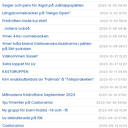
Seger och pers för Algot på Julklappsjakten
2023-12-05 08:42
Längdcomebacker på ”Helga Open”
2023-11-22 10:02
Friidrotten hade kul start
2023-11-20 08:41
...notera också
2023-11-08 08:45
Ymer 44a i comebacken
2023-11-08 08:42
Ymer tvåa bland Västsvenska klubbarna i jakten
2023-11-08 08:37
på SM-pokalen
Välkommen Sissel!
2023-10-27 12:23
Sista loppet för Liv
2023-10-27 12:20
KASTGRUPPEN
2023-10-17 09:39
Kim snabbutbildad av ”Palmas” å ”Töllsjöraketen”
2023-10-17 07:50
2023-10-16 12:42
Månadens friidrottare September 2023
2023-10-10 07:50
Sju Ymeriter på Castorama
2023-09-26 09:06
Ny grupp för barn födda -14 och -15
2023-09-25 13:38
Liv debuterade på 10K
2023-09-21 07:40
Castorama
2023-09-14 12:04