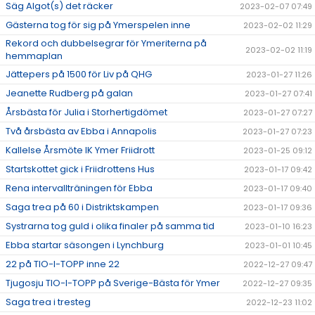
Säg Algot(s) det räcker
2023-02-07 07:49
Gästerna tog för sig på Ymerspelen inne
2023-02-02 11:29
Rekord och dubbelsegrar för Ymeriterna på
2023-02-02 11:19
hemmaplan
Jättepers på 1500 för Liv på QHG
2023-01-27 11:26
Jeanette Rudberg på galan
2023-01-27 07:41
Årsbästa för Julia i Storhertigdömet
2023-01-27 07:27
Två årsbästa av Ebba i Annapolis
2023-01-27 07:23
Kallelse Årsmöte IK Ymer Friidrott
2023-01-25 09:12
Startskottet gick i Friidrottens Hus
2023-01-17 09:42
Rena intervallträningen för Ebba
2023-01-17 09:40
Saga trea på 60 i Distriktskampen
2023-01-17 09:36
Systrarna tog guld i olika finaler på samma tid
2023-01-10 16:23
Ebba startar säsongen i Lynchburg
2023-01-01 10:45
22 på TIO-I-TOPP inne 22
2022-12-27 09:47
Tjugosju TIO-I-TOPP på Sverige-Bästa för Ymer
2022-12-27 09:35
Saga trea i tresteg
2022-12-23 11:02