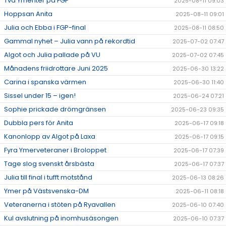
Två Ymeriter på FGP
2025-08-11 09:03
Hoppsan Anita
2025-08-11 09:01
Julia och Ebba i FGP-final
2025-08-11 08:50
Gammal nyhet – Julia vann på rekordtid
2025-07-02 07:47
Algot och Julia pallade på VU
2025-07-02 07:45
Månadens friidrottare Juni 2025
2025-06-30 13:22
Carina i spanska värmen
2025-06-30 11:40
Sissel under 15 – igen!
2025-06-24 07:21
Sophie prickade drömgränsen
2025-06-23 09:35
Dubbla pers för Anita
2025-06-17 09:18
Kanonlopp av Algot på Laxa
2025-06-17 09:15
Fyra Ymerveteraner i Broloppet
2025-06-17 07:39
Tage slog svenskt årsbästa
2025-06-17 07:37
Julia till final i tufft motstånd
2025-06-13 08:26
Ymer på Västsvenska-DM
2025-06-11 08:18
Veteranerna i stöten på Ryavallen
2025-06-10 07:40
Kul avslutning på inomhusäsongen
2025-06-10 07:37