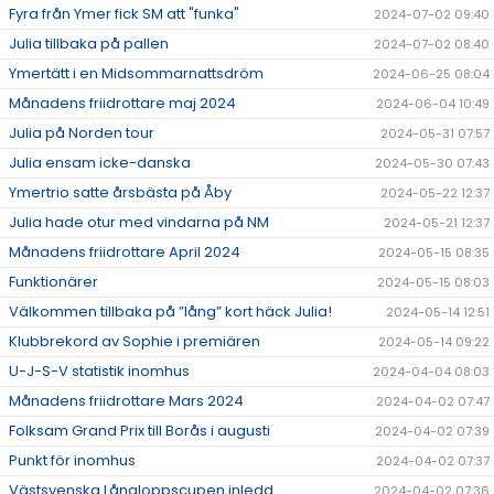
Fyra från Ymer fick SM att "funka"
2024-07-02 09:40
Julia tillbaka på pallen
2024-07-02 08:40
Ymertätt i en Midsommarnattsdröm
2024-06-25 08:04
Månadens friidrottare maj 2024
2024-06-04 10:49
Julia på Norden tour
2024-05-31 07:57
Julia ensam icke-danska
2024-05-30 07:43
Ymertrio satte årsbästa på Åby
2024-05-22 12:37
Julia hade otur med vindarna på NM
2024-05-21 12:37
Månadens friidrottare April 2024
2024-05-15 08:35
Funktionärer
2024-05-15 08:03
Välkommen tillbaka på ”lång” kort häck Julia!
2024-05-14 12:51
Klubbrekord av Sophie i premiären
2024-05-14 09:22
U-J-S-V statistik inomhus
2024-04-04 08:03
Månadens friidrottare Mars 2024
2024-04-02 07:47
Folksam Grand Prix till Borås i augusti
2024-04-02 07:39
Punkt för inomhus
2024-04-02 07:37
Västsvenska Långloppscupen inledd
2024-04-02 07:36