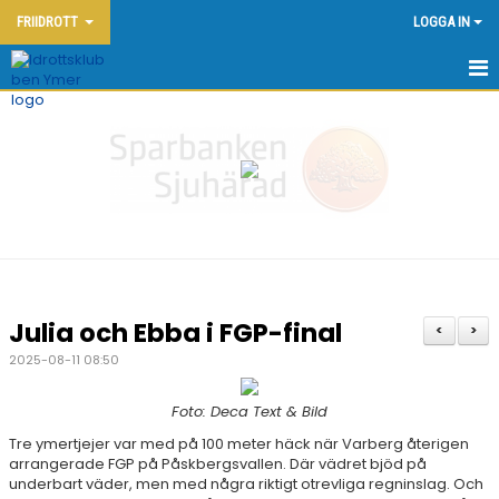
FRIIDROTT
LOGGA IN
HEM - FRIIDROTT
KONTAKT
OM KLUBBEN
NYHETER
KALENDER
Julia och Ebba i FGP-final
<
>
DOKUMENT
2025-08-11 08:50
FRIIDROTTSSKOLAN
Foto: Deca Text & Bild
Tre ymertjejer var med på 100 meter häck när Varberg återigen
YMERSPELEN DEN 7:E JUNI 2026
arrangerade FGP på Påskbergsvallen. Där vädret bjöd på
underbart väder, men med några riktigt otrevliga regninslag. Och
TÄVLINGAR