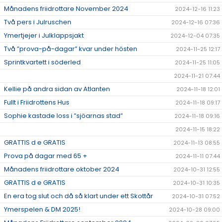
Månadens friidrottare November 2024
2024-12-16 11:23
Två pers i Julruschen
2024-12-16 07:36
Ymertjejer i Julklappsjakt
2024-12-04 07:35
Två ”prova-på-dagar” kvar under hösten
2024-11-25 12:17
Sprintkvartett i söderled
2024-11-25 11:05
2024-11-21 07:44
Kellie på andra sidan av Atlanten
2024-11-18 12:01
Fullt i Friidrottens Hus
2024-11-18 09:17
Sophie kastade loss i ”sjöarnas stad”
2024-11-18 09:16
2024-11-15 18:22
GRATTIS d e GRATIS
2024-11-13 08:55
Prova på dagar med 65 +
2024-11-11 07:44
Månadens friidrottare oktober 2024
2024-10-31 12:55
GRATTIS d e GRATIS
2024-10-31 10:35
En era tog slut och då så klart under ett Skottår
2024-10-31 07:52
Ymerspelen & DM 2025!
2024-10-28 09:00