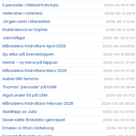
E persade i Villstad trots kyla
2026-05-18 07:38
Veteraner i österled
2026-05-12 09:14
Jörgen vann i Mariestad
2026-05-11 12:42
Klubbrekord av Sophie
2026-05-11 12:40
Julia blågul
2026-05-05 07:34
Månadens friidrottare April 2026
2026-05-04 08:32
Sju ettor på Svensktoppen
2026-04-13 08:00
Henrik – ny herre på täppan
2026-04-07 07:34
Månadens friidrottare Mars 2026
2026-04-07 07:32
Isabel GM-femma
2026-03-31 07:30
Thomas ”persade” på IUSM
2026-03-16 08:44
Algot under 50 på IJSM
2026-03-09 11:12
Månadens friidrottare Februari 2026
2026-03-06 06:00
Guldklipp av Julia
2026-03-02 07:50
Sissel satte årsbästa i genrepet
2026-03-02 07:42
Emelie i a-final i Göteborg
2026-02-16 11:13