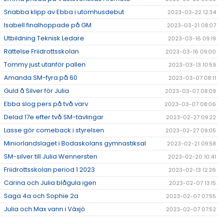
Snabba klipp av Ebba i utomhusdebut
2023-03-22 12:34
Isabell finalhoppade på GM
2023-03-21 08:07
Utbildning Teknisk Ledare
2023-03-16 09:19
Rättelse Friidrottsskolan
2023-03-16 09:00
Tommy just utanför pallen
2023-03-13 10:59
Amanda SM-fyra på 60
2023-03-07 08:11
Guld å Silver för Julia
2023-03-07 08:09
Ebba slog pers på två varv
2023-03-07 08:06
Delad 17e efter två SM-tävlingar
2023-02-27 09:22
Lasse gör comeback i styrelsen
2023-02-27 09:05
Miniorlandslaget i Bodaskolans gymnastiksal
2023-02-21 09:58
SM-silver till Julia Wennersten
2023-02-20 10:41
Friidrottsskolan period 1 2023
2023-02-13 12:26
Carina och Julia blågula igen
2023-02-07 13:15
Saga 4a och Sophie 2a
2023-02-07 07:55
Julia och Max vann i Växjö
2023-02-07 07:52