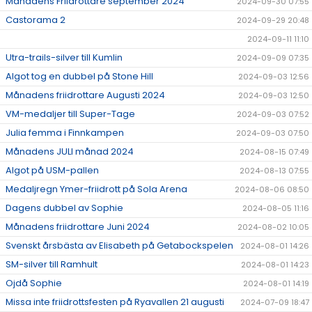
Månadens Friidrottare september 2024
2024-09-30 07:55
Castorama 2
2024-09-29 20:48
2024-09-11 11:10
Utra-trails-silver till Kumlin
2024-09-09 07:35
Algot tog en dubbel på Stone Hill
2024-09-03 12:56
Månadens friidrottare Augusti 2024
2024-09-03 12:50
VM-medaljer till Super-Tage
2024-09-03 07:52
Julia femma i Finnkampen
2024-09-03 07:50
Månadens JULI månad 2024
2024-08-15 07:49
Algot på USM-pallen
2024-08-13 07:55
Medaljregn Ymer-friidrott på Sola Arena
2024-08-06 08:50
Dagens dubbel av Sophie
2024-08-05 11:16
Månadens friidrottare Juni 2024
2024-08-02 10:05
Svenskt årsbästa av Elisabeth på Getabockspelen
2024-08-01 14:26
SM-silver till Ramhult
2024-08-01 14:23
Ojdå Sophie
2024-08-01 14:19
Missa inte friidrottsfesten på Ryavallen 21 augusti
2024-07-09 18:47