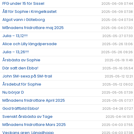
FFG under 15 för Sissel
2025-06-09 07:44
ÅB för Sophie i Kringelkastet
2025-06-09 07:38
Algot vann i Göteborg
2025-06-04 07:34
Månadens friidrottare maj 2025
2025-06-04 07:30
Julia – 13,12!!!
2025-05-27 07:33
Alice och Lilly längdpersade
2025-05-26 13:06
Julia – 13,26!!!
2025-05-26 09:26
Årsbästa av Sophie
2025-05-19 11:49
Där satt den Ebba!
2025-05-16 05:54
John SM-sexa på SM-trail
2025-05-12 12:21
Årsdebut för Sophie
2025-05-12 09:02
Nu börjar D
2025-05-05 07:39
Månadens friidrottare April 2025
2025-05-05 07:37
God träffbild Ebba!
2025-04-28 07:27
Svenskt årsbästa av Tage
2025-04-14 13:11
Månadens friidrottare Mars 2025
2025-04-03 07:55
Veckans gren: Längdhopp
2025-04-03 07:38