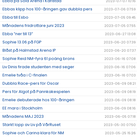
Ebba på Sola Arena i Karlstad
2023-07-07 10:16
Ebbas klipp hos 100-åringen gav dubbla pers
2023-07-06 07:59
Ebba till Esbo
2023-07-05 09:45
Månadens friidrottare juni 2023
2023-07-05 07:55
Ebba ”ner till 13”
2023-06-27 13:08
Sophie 13.06 på FGP
2023-06-20 07:39
Blåst på Halmstad Arena IP
2023-06-20 07:37
Sophie Reid NM-fyra 61 poäng brons
2023-06-16 07:08
Liv Dinis firade studenten med seger
2023-06-16 07:06
Emelie tvåa i C-finalen
2023-06-16 07:03
Dubbla Race-pers för Oscar
2023-06-09 08:21
Pers för Algot på Pannkakespelen
2023-06-09 08:19
Emelie debuterade hos 100-åringen
2023-06-09 08:18
EE mara i Stockholm
2023-06-09 08:16
Månadens MAJ 2023
2023-06-05 07:18
Starkt lopp av Liv på VårRuset
2023-05-30 07:50
Sophie och Carina klara för NM
2023-05-25 15:26