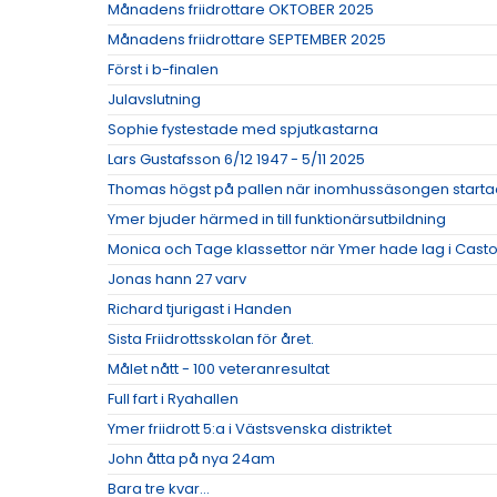
Månadens friidrottare OKTOBER 2025
Månadens friidrottare SEPTEMBER 2025
Först i b-finalen
Julavslutning
Sophie fystestade med spjutkastarna
Lars Gustafsson 6/12 1947 - 5/11 2025
Thomas högst på pallen när inomhussäsongen start
Ymer bjuder härmed in till funktionärsutbildning
Monica och Tage klassettor när Ymer hade lag i Cas
Jonas hann 27 varv
Richard tjurigast i Handen
Sista Friidrottsskolan för året.
Målet nått - 100 veteranresultat
Full fart i Ryahallen
Ymer friidrott 5:a i Västsvenska distriktet
John åtta på nya 24am
Bara tre kvar...