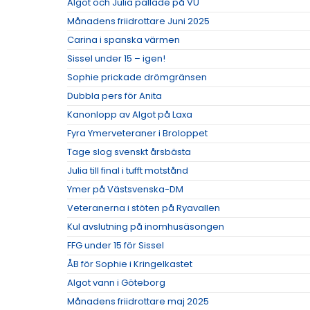
Algot och Julia pallade på VU
Månadens friidrottare Juni 2025
Carina i spanska värmen
Sissel under 15 – igen!
Sophie prickade drömgränsen
Dubbla pers för Anita
Kanonlopp av Algot på Laxa
Fyra Ymerveteraner i Broloppet
Tage slog svenskt årsbästa
Julia till final i tufft motstånd
Ymer på Västsvenska-DM
Veteranerna i stöten på Ryavallen
Kul avslutning på inomhusäsongen
FFG under 15 för Sissel
ÅB för Sophie i Kringelkastet
Algot vann i Göteborg
Månadens friidrottare maj 2025