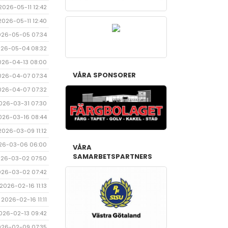
2026-05-11 12:42
2026-05-11 12:40
026-05-05 07:34
26-05-04 08:32
026-04-13 08:00
VÅRA SPONSORER
026-04-07 07:34
026-04-07 07:32
026-03-31 07:30
026-03-16 08:44
2026-03-09 11:12
26-03-06 06:00
VÅRA
SAMARBETSPARTNERS
26-03-02 07:50
026-03-02 07:42
2026-02-16 11:13
2026-02-16 11:11
026-02-13 09:42
026-02-09 07:35