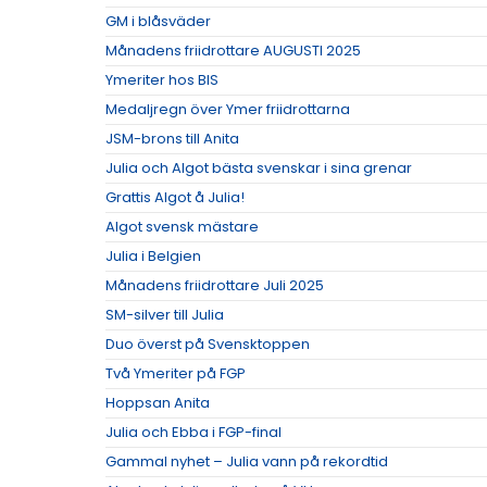
GM i blåsväder
Månadens friidrottare AUGUSTI 2025
Ymeriter hos BIS
Medaljregn över Ymer friidrottarna
JSM-brons till Anita
Julia och Algot bästa svenskar i sina grenar
Grattis Algot å Julia!
Algot svensk mästare
Julia i Belgien
Månadens friidrottare Juli 2025
SM-silver till Julia
Duo överst på Svensktoppen
Två Ymeriter på FGP
Hoppsan Anita
Julia och Ebba i FGP-final
Gammal nyhet – Julia vann på rekordtid