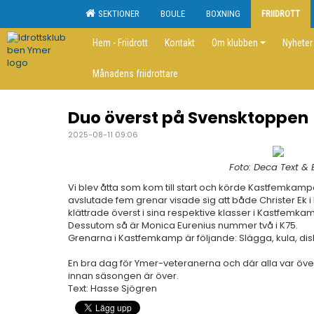
SEKTIONER
BOULE
BOXNING
FRIIDROTT
Hem - Friidrott
Kontakt
Om klubben
Nyheter
Månadens friidrottare
Duo överst på Svensktoppen
2025-08-11 09:06
Foto: Deca Text & B
Vi blev åtta som kom till start och körde Kastfemkamp
avslutade fem grenar visade sig att både Christer Ek 
klättrade överst i sina respektive klasser i Kastfemkam
Dessutom så är Monica Eurenius nummer två i K75.
Grenarna i Kastfemkamp är följande: Slägga, kula, disk
En bra dag för Ymer-veteranerna och där alla var övert
innan säsongen är över.
Text: Hasse Sjögren