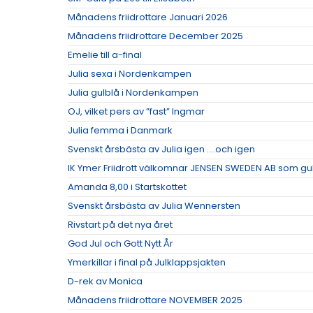
Månadens friidrottare Januari 2026
Månadens friidrottare December 2025
Emelie till a-final
Julia sexa i Nordenkampen
Julia gulblå i Nordenkampen
OJ, vilket pers av ”fast” Ingmar
Julia femma i Danmark
Svenskt årsbästa av Julia igen ….och igen
IK Ymer Friidrott välkomnar JENSEN SWEDEN AB som g
Amanda 8,00 i Startskottet
Svenskt årsbästa av Julia Wennersten
Rivstart på det nya året
God Jul och Gott Nytt År
Ymerkillar i final på Julklappsjakten
D-rek av Monica
Månadens friidrottare NOVEMBER 2025