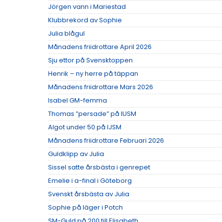
Jörgen vann i Mariestad
Klubbrekord av Sophie
Julia blågul
Månadens friidrottare April 2026
Sju ettor på Svensktoppen
Henrik – ny herre på täppan
Månadens friidrottare Mars 2026
Isabel GM-femma
Thomas ”persade” på IUSM
Algot under 50 på IJSM
Månadens friidrottare Februari 2026
Guldklipp av Julia
Sissel satte årsbästa i genrepet
Emelie i a-final i Göteborg
Svenskt årsbästa av Julia
Sophie på läger i Potch
SM-Guld på 200 till Elisabeth