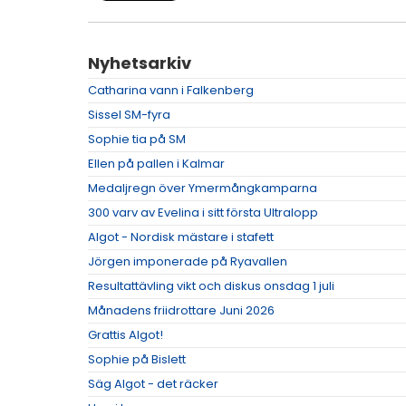
Nyhetsarkiv
Catharina vann i Falkenberg
Sissel SM-fyra
Sophie tia på SM
Ellen på pallen i Kalmar
Medaljregn över Ymermångkamparna
300 varv av Evelina i sitt första Ultralopp
Algot - Nordisk mästare i stafett
Jörgen imponerade på Ryavallen
Resultattävling vikt och diskus onsdag 1 juli
Månadens friidrottare Juni 2026
Grattis Algot!
Sophie på Bislett
Säg Algot - det räcker