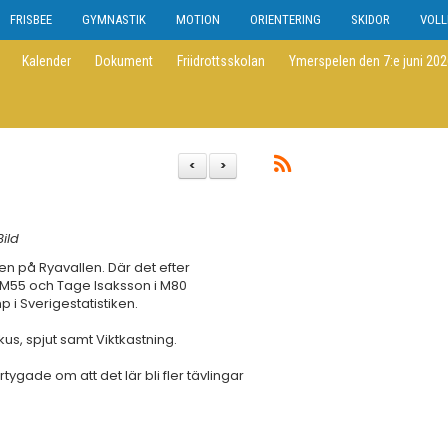
FRISBEE
GYMNASTIK
MOTION
ORIENTERING
SKIDOR
VOLL
Kalender
Dokument
Friidrottsskolan
Ymerspelen den 7:e juni 20
<
>
ild
en på Ryavallen. Där det efter
i M55 och Tage Isaksson i M80
p i Sverigestatistiken.
us, spjut samt Viktkastning.
ygade om att det lär bli fler tävlingar