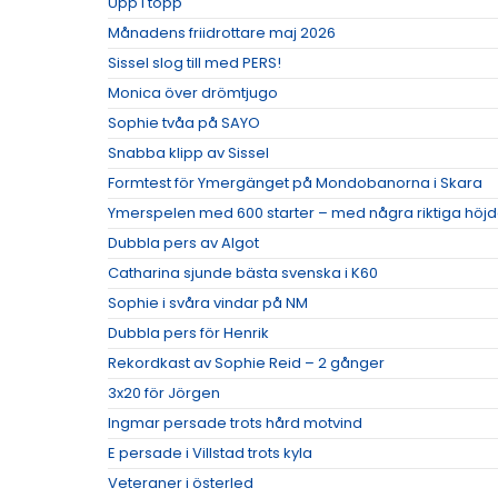
Upp i topp
Månadens friidrottare maj 2026
Sissel slog till med PERS!
Monica över drömtjugo
Sophie tvåa på SAYO
Snabba klipp av Sissel
Formtest för Ymergänget på Mondobanorna i Skara
Ymerspelen med 600 starter – med några riktiga höj
Dubbla pers av Algot
Catharina sjunde bästa svenska i K60
Sophie i svåra vindar på NM
Dubbla pers för Henrik
Rekordkast av Sophie Reid – 2 gånger
3x20 för Jörgen
Ingmar persade trots hård motvind
E persade i Villstad trots kyla
Veteraner i österled