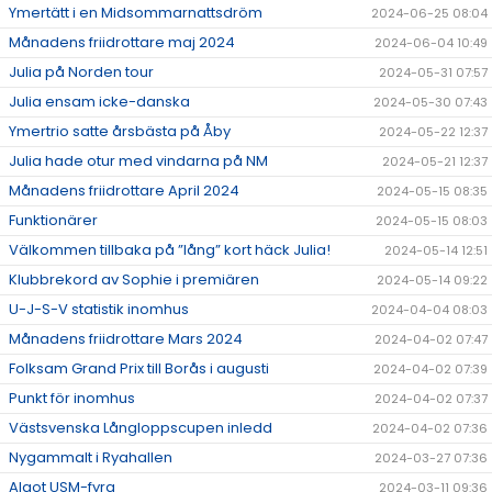
Ymertätt i en Midsommarnattsdröm
2024-06-25 08:04
Månadens friidrottare maj 2024
2024-06-04 10:49
Julia på Norden tour
2024-05-31 07:57
Julia ensam icke-danska
2024-05-30 07:43
Ymertrio satte årsbästa på Åby
2024-05-22 12:37
Julia hade otur med vindarna på NM
2024-05-21 12:37
Månadens friidrottare April 2024
2024-05-15 08:35
Funktionärer
2024-05-15 08:03
Välkommen tillbaka på ”lång” kort häck Julia!
2024-05-14 12:51
Klubbrekord av Sophie i premiären
2024-05-14 09:22
U-J-S-V statistik inomhus
2024-04-04 08:03
Månadens friidrottare Mars 2024
2024-04-02 07:47
Folksam Grand Prix till Borås i augusti
2024-04-02 07:39
Punkt för inomhus
2024-04-02 07:37
Västsvenska Långloppscupen inledd
2024-04-02 07:36
Nygammalt i Ryahallen
2024-03-27 07:36
Algot USM-fyra
2024-03-11 09:36