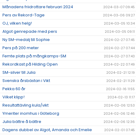
Månadens friidrottare februari 2024
2024-03-07 09:45
Pers av Rekord-Tage
2024-03-06 09:27
OJ, vilken helg!
2024-03-05 10:34
Algot genrepade med pers
2024-03-05 09:11
Ny SM-medalj till Sophie
2024-02-27 07:45
Pers på 200 meter
2024-02-27 07:44
Femte plats på mångkamps-SM
2024-02-27 07:43
Rekordkast på Hilding Open
2024-02-22 07:49
SM-silver till Julia
2024-02-21 12:19
Svenska årsbästan i Vikt
2024-02-21 11:29
Pekka 60 år
2024-02-16 11:55
Vilket klipp!
2024-02-13 11:17
Resultattävling kula/vikt
2024-02-06 12:53
Ymeriter inomhus i Göteborg
2024-02-06 12:46
Julia bättre å bättre
2024-02-06 12:36
Dagens dubbel av Algot, Amanda och Emelie
2024-02-01 07:45