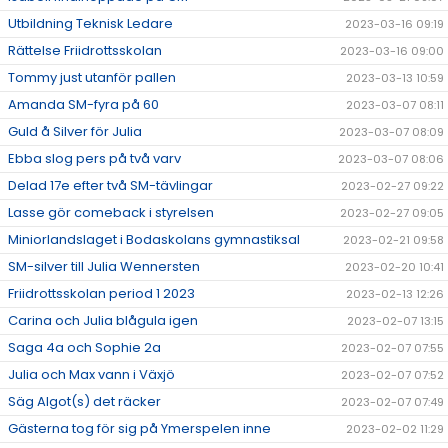
Utbildning Teknisk Ledare
2023-03-16 09:19
Rättelse Friidrottsskolan
2023-03-16 09:00
Tommy just utanför pallen
2023-03-13 10:59
Amanda SM-fyra på 60
2023-03-07 08:11
Guld å Silver för Julia
2023-03-07 08:09
Ebba slog pers på två varv
2023-03-07 08:06
Delad 17e efter två SM-tävlingar
2023-02-27 09:22
Lasse gör comeback i styrelsen
2023-02-27 09:05
Miniorlandslaget i Bodaskolans gymnastiksal
2023-02-21 09:58
SM-silver till Julia Wennersten
2023-02-20 10:41
Friidrottsskolan period 1 2023
2023-02-13 12:26
Carina och Julia blågula igen
2023-02-07 13:15
Saga 4a och Sophie 2a
2023-02-07 07:55
Julia och Max vann i Växjö
2023-02-07 07:52
Säg Algot(s) det räcker
2023-02-07 07:49
Gästerna tog för sig på Ymerspelen inne
2023-02-02 11:29