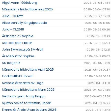
Algot vann i Göteborg
2025-06-04 07:34
Månadens friidrottare maj 2025
2025-06-04 07:30
Julia – 13,12!!!
2025-05-27 07:33
Alice och Lilly längdpersade
2025-05-26 13:06
Julia – 13,26!!!
2025-05-26 09:26
Årsbästa av Sophie
2025-05-19 11:49
Där satt den Ebba!
2025-05-16 05:54
John SM-sexa på SM-trail
2025-05-12 12:21
Årsdebut för Sophie
2025-05-12 09:02
Nu börjar D
2025-05-05 07:39
Månadens friidrottare April 2025
2025-05-05 07:37
God träffbild Ebba!
2025-04-28 07:27
Svenskt årsbästa av Tage
2025-04-14 13:11
Månadens friidrottare Mars 2025
2025-04-03 07:55
Veckans gren: Längdhopp
2025-04-03 07:38
Sjutton också för tretton, Ebba!
2025-04-02 07:27
Emma är Årets Unga Ledare 2024
2025-03-31 13:42