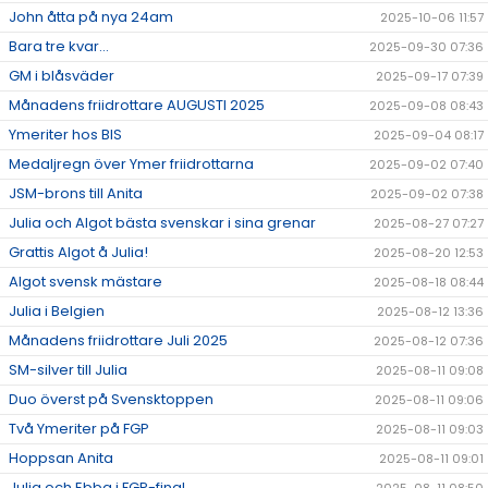
John åtta på nya 24am
2025-10-06 11:57
Bara tre kvar...
2025-09-30 07:36
GM i blåsväder
2025-09-17 07:39
Månadens friidrottare AUGUSTI 2025
2025-09-08 08:43
Ymeriter hos BIS
2025-09-04 08:17
Medaljregn över Ymer friidrottarna
2025-09-02 07:40
JSM-brons till Anita
2025-09-02 07:38
Julia och Algot bästa svenskar i sina grenar
2025-08-27 07:27
Grattis Algot å Julia!
2025-08-20 12:53
Algot svensk mästare
2025-08-18 08:44
Julia i Belgien
2025-08-12 13:36
Månadens friidrottare Juli 2025
2025-08-12 07:36
SM-silver till Julia
2025-08-11 09:08
Duo överst på Svensktoppen
2025-08-11 09:06
Två Ymeriter på FGP
2025-08-11 09:03
Hoppsan Anita
2025-08-11 09:01
Julia och Ebba i FGP-final