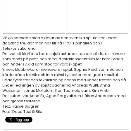
RESULTAT & STATISTIK
NIU BORÅS
Växjö samlade större delar av den svenska spjuteliten under
MÅNADENS FRIIDROTTARE
dagarna tre, där man höll till på HPC, Tipshallen och i
Telekonsultarena.
Det var så klart inte bara spjutkastarna utan också deras tränare
som fanns på plats och med Prestationscentrum för kast i Växjö
och Anders Axlid som stod för värdskapet.
Ymers klubbrekordinnehavare i spjut, Sophie Reid, var med och
körde både teknik och inte minst fystester med goda resultat.
Både fystester och teknikträning hanns med under träffen och då
under ledningen av spjutcoacherna Andreas Wulff, Anna
Wessman, Jonas Mellblom, Kari Tuomela samt Kim Amb.
Dessutom var Anna Ek, Agne Bergvall och Håkan Andersson med
och gjorde testerna.
Text: Hasse Sjögren
Foto: Deca Text & Bild