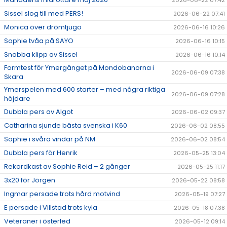
2026-06-22 07:42
Sissel slog till med PERS!
2026-06-22 07:41
Monica över drömtjugo
2026-06-16 10:26
Sophie tvåa på SAYO
2026-06-16 10:15
Snabba klipp av Sissel
2026-06-16 10:14
Formtest för Ymergänget på Mondobanorna i
2026-06-09 07:38
Skara
Ymerspelen med 600 starter – med några riktiga
2026-06-09 07:28
höjdare
Dubbla pers av Algot
2026-06-02 09:37
Catharina sjunde bästa svenska i K60
2026-06-02 08:55
Sophie i svåra vindar på NM
2026-06-02 08:54
Dubbla pers för Henrik
2026-05-25 13:04
Rekordkast av Sophie Reid – 2 gånger
2026-05-25 11:17
3x20 för Jörgen
2026-05-22 08:58
Ingmar persade trots hård motvind
2026-05-19 07:27
E persade i Villstad trots kyla
2026-05-18 07:38
Veteraner i österled
2026-05-12 09:14