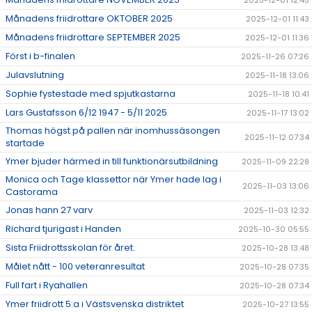
2025-12-01 12:45
Månadens friidrottare OKTOBER 2025
2025-12-01 11:43
Månadens friidrottare SEPTEMBER 2025
2025-12-01 11:36
Först i b-finalen
2025-11-26 07:26
Julavslutning
2025-11-18 13:06
Sophie fystestade med spjutkastarna
2025-11-18 10:41
Lars Gustafsson 6/12 1947 - 5/11 2025
2025-11-17 13:02
Thomas högst på pallen när inomhussäsongen
2025-11-12 07:34
startade
Ymer bjuder härmed in till funktionärsutbildning
2025-11-09 22:28
Monica och Tage klassettor när Ymer hade lag i
2025-11-03 13:06
Castorama
Jonas hann 27 varv
2025-11-03 12:32
Richard tjurigast i Handen
2025-10-30 05:55
Sista Friidrottsskolan för året.
2025-10-28 13:48
Målet nått - 100 veteranresultat
2025-10-28 07:35
Full fart i Ryahallen
2025-10-28 07:34
Ymer friidrott 5:a i Västsvenska distriktet
2025-10-27 13:55