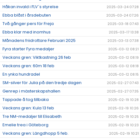
Håkan invald i FLV´s styrelse
2025-03-24 07:28
Ebba blåst i årsdebuten
2025-03-24 07:26
Två gånger pers för Freja
2025-03-18 07:43
Ebba klar med inomhus
2025-03-17 13:38
Månadens friidrottare Februari 2025
2025-03-13 07:38
Fyra starter Fyra medaljer
2025-03-12 08:21
Veckans gren: Viktkastning 26 feb
2025-03-12 08:19
Veckans gren: 60m 18 feb
2025-03-12 08:18
En ynka hundradel
2025-03-12 08:15
SM-silver för Julia på den tredje dagen
2025-02-27 07:43
Genrep i mästerskapshallen
2025-02-27 07:35
Tappade å tog tillbaka
2025-02-19 10:28
Veckans gren: Kula 13 feb
2025-02-19 10:26
Tre NM-medaljer till Elisabeth
2025-02-19 10:25
Emelie trea i Göteborg
2025-02-19 10:23
Veckans gren: Längdhopp 5 feb.
2025-02-19 10:21