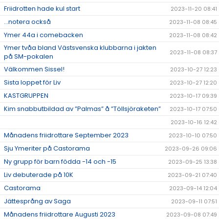
Friidrotten hade kul start
2023-11-20 08:41
...notera också
2023-11-08 08:45
Ymer 44a i comebacken
2023-11-08 08:42
Ymer tvåa bland Västsvenska klubbarna i jakten
2023-11-08 08:37
på SM-pokalen
Välkommen Sissel!
2023-10-27 12:23
Sista loppet för Liv
2023-10-27 12:20
KASTGRUPPEN
2023-10-17 09:39
Kim snabbutbildad av ”Palmas” å ”Töllsjöraketen”
2023-10-17 07:50
2023-10-16 12:42
Månadens friidrottare September 2023
2023-10-10 07:50
Sju Ymeriter på Castorama
2023-09-26 09:06
Ny grupp för barn födda -14 och -15
2023-09-25 13:38
Liv debuterade på 10K
2023-09-21 07:40
Castorama
2023-09-14 12:04
Jättesprång av Saga
2023-09-11 07:51
Månadens friidrottare Augusti 2023
2023-09-08 07:49