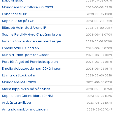
Ebba till Esbo
2023-07-05 09:45
Månadens friidrottare juni 2023
2023-07-05 07:55
Ebba ”ner till 13”
2023-06-27 13:08
Sophie 13.06 på FGP
2023-06-20 07:39
Blåst på Halmstad Arena IP
2023-06-20 07:37
Sophie Reid NM-fyra 61 poäng brons
2023-06-16 07:08
Liv Dinis firade studenten med seger
2023-06-16 07:06
Emelie tvåa i C-finalen
2023-06-16 07:03
Dubbla Race-pers för Oscar
2023-06-09 08:21
Pers för Algot på Pannkakespelen
2023-06-09 08:19
Emelie debuterade hos 100-åringen
2023-06-09 08:18
EE mara i Stockholm
2023-06-09 08:16
Månadens MAJ 2023
2023-06-05 07:18
Starkt lopp av Liv på VårRuset
2023-05-30 07:50
Sophie och Carina klara för NM
2023-05-25 15:26
Årsbästa av Ebba
2023-05-22 10:48
Amanda snabb i motvinden
2023-05-22 10:47