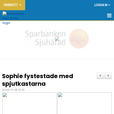
FRIIDROTT
LOGGA IN
HEM - FRIIDROTT
KONTAKT
OM KLUBBEN
NYHETER
KALENDER
Sophie fystestade med
<
>
DOKUMENT
spjutkastarna
2025-11-18 10:41
FRIIDROTTSSKOLAN
YMERSPELEN DEN 7:E JUNI 2026
TÄVLINGAR