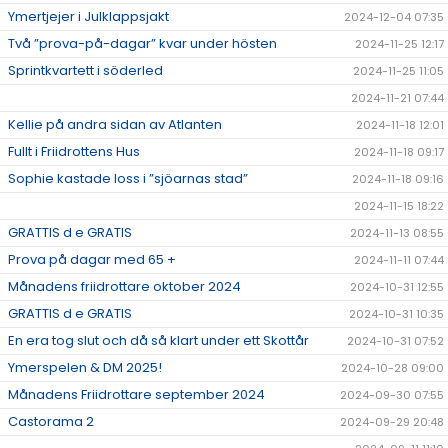
Ymertjejer i Julklappsjakt
2024-12-04 07:35
Två ”prova-på-dagar” kvar under hösten
2024-11-25 12:17
Sprintkvartett i söderled
2024-11-25 11:05
2024-11-21 07:44
Kellie på andra sidan av Atlanten
2024-11-18 12:01
Fullt i Friidrottens Hus
2024-11-18 09:17
Sophie kastade loss i ”sjöarnas stad”
2024-11-18 09:16
2024-11-15 18:22
GRATTIS d e GRATIS
2024-11-13 08:55
Prova på dagar med 65 +
2024-11-11 07:44
Månadens friidrottare oktober 2024
2024-10-31 12:55
GRATTIS d e GRATIS
2024-10-31 10:35
En era tog slut och då så klart under ett Skottår
2024-10-31 07:52
Ymerspelen & DM 2025!
2024-10-28 09:00
Månadens Friidrottare september 2024
2024-09-30 07:55
Castorama 2
2024-09-29 20:48