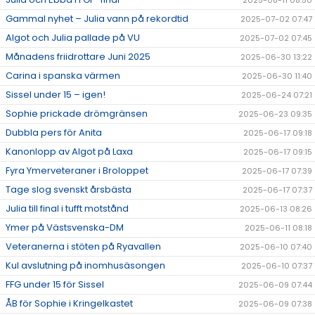
2025-08-11 08:50
Gammal nyhet – Julia vann på rekordtid
2025-07-02 07:47
Algot och Julia pallade på VU
2025-07-02 07:45
Månadens friidrottare Juni 2025
2025-06-30 13:22
Carina i spanska värmen
2025-06-30 11:40
Sissel under 15 – igen!
2025-06-24 07:21
Sophie prickade drömgränsen
2025-06-23 09:35
Dubbla pers för Anita
2025-06-17 09:18
Kanonlopp av Algot på Laxa
2025-06-17 09:15
Fyra Ymerveteraner i Broloppet
2025-06-17 07:39
Tage slog svenskt årsbästa
2025-06-17 07:37
Julia till final i tufft motstånd
2025-06-13 08:26
Ymer på Västsvenska-DM
2025-06-11 08:18
Veteranerna i stöten på Ryavallen
2025-06-10 07:40
Kul avslutning på inomhusäsongen
2025-06-10 07:37
FFG under 15 för Sissel
2025-06-09 07:44
ÅB för Sophie i Kringelkastet
2025-06-09 07:38