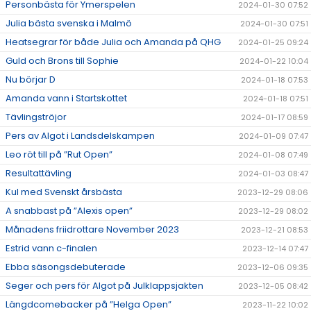
Personbästa för Ymerspelen
2024-01-30 07:52
Julia bästa svenska i Malmö
2024-01-30 07:51
Heatsegrar för både Julia och Amanda på QHG
2024-01-25 09:24
Guld och Brons till Sophie
2024-01-22 10:04
Nu börjar D
2024-01-18 07:53
Amanda vann i Startskottet
2024-01-18 07:51
Tävlingströjor
2024-01-17 08:59
Pers av Algot i Landsdelskampen
2024-01-09 07:47
Leo röt till på ”Rut Open”
2024-01-08 07:49
Resultattävling
2024-01-03 08:47
Kul med Svenskt årsbästa
2023-12-29 08:06
A snabbast på ”Alexis open”
2023-12-29 08:02
Månadens friidrottare November 2023
2023-12-21 08:53
Estrid vann c-finalen
2023-12-14 07:47
Ebba säsongsdebuterade
2023-12-06 09:35
Seger och pers för Algot på Julklappsjakten
2023-12-05 08:42
Längdcomebacker på ”Helga Open”
2023-11-22 10:02