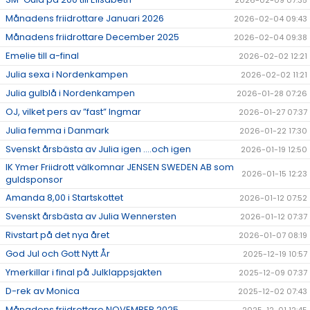
2026-02-09 07:35
Månadens friidrottare Januari 2026
2026-02-04 09:43
Månadens friidrottare December 2025
2026-02-04 09:38
Emelie till a-final
2026-02-02 12:21
Julia sexa i Nordenkampen
2026-02-02 11:21
Julia gulblå i Nordenkampen
2026-01-28 07:26
OJ, vilket pers av ”fast” Ingmar
2026-01-27 07:37
Julia femma i Danmark
2026-01-22 17:30
Svenskt årsbästa av Julia igen ….och igen
2026-01-19 12:50
IK Ymer Friidrott välkomnar JENSEN SWEDEN AB som
2026-01-15 12:23
guldsponsor
Amanda 8,00 i Startskottet
2026-01-12 07:52
Svenskt årsbästa av Julia Wennersten
2026-01-12 07:37
Rivstart på det nya året
2026-01-07 08:19
God Jul och Gott Nytt År
2025-12-19 10:57
Ymerkillar i final på Julklappsjakten
2025-12-09 07:37
D-rek av Monica
2025-12-02 07:43
Månadens friidrottare NOVEMBER 2025