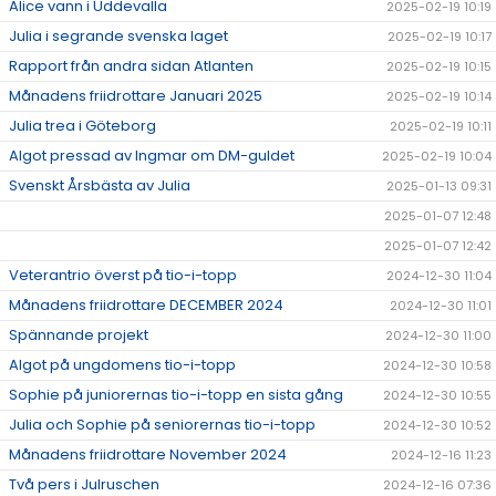
Alice vann i Uddevalla
2025-02-19 10:19
Julia i segrande svenska laget
2025-02-19 10:17
Rapport från andra sidan Atlanten
2025-02-19 10:15
Månadens friidrottare Januari 2025
2025-02-19 10:14
Julia trea i Göteborg
2025-02-19 10:11
Algot pressad av Ingmar om DM-guldet
2025-02-19 10:04
Svenskt Årsbästa av Julia
2025-01-13 09:31
2025-01-07 12:48
2025-01-07 12:42
Veterantrio överst på tio-i-topp
2024-12-30 11:04
Månadens friidrottare DECEMBER 2024
2024-12-30 11:01
Spännande projekt
2024-12-30 11:00
Algot på ungdomens tio-i-topp
2024-12-30 10:58
Sophie på juniorernas tio-i-topp en sista gång
2024-12-30 10:55
Julia och Sophie på seniorernas tio-i-topp
2024-12-30 10:52
Månadens friidrottare November 2024
2024-12-16 11:23
Två pers i Julruschen
2024-12-16 07:36