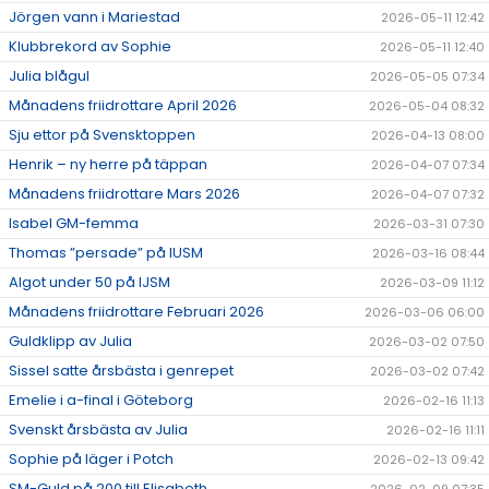
Jörgen vann i Mariestad
2026-05-11 12:42
Klubbrekord av Sophie
2026-05-11 12:40
Julia blågul
2026-05-05 07:34
Månadens friidrottare April 2026
2026-05-04 08:32
Sju ettor på Svensktoppen
2026-04-13 08:00
Henrik – ny herre på täppan
2026-04-07 07:34
Månadens friidrottare Mars 2026
2026-04-07 07:32
Isabel GM-femma
2026-03-31 07:30
Thomas ”persade” på IUSM
2026-03-16 08:44
Algot under 50 på IJSM
2026-03-09 11:12
Månadens friidrottare Februari 2026
2026-03-06 06:00
Guldklipp av Julia
2026-03-02 07:50
Sissel satte årsbästa i genrepet
2026-03-02 07:42
Emelie i a-final i Göteborg
2026-02-16 11:13
Svenskt årsbästa av Julia
2026-02-16 11:11
Sophie på läger i Potch
2026-02-13 09:42
SM-Guld på 200 till Elisabeth