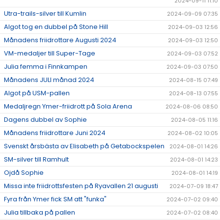
2024-09-11 11:10
Utra-trails-silver till Kumlin
2024-09-09 07:35
Algot tog en dubbel på Stone Hill
2024-09-03 12:56
Månadens friidrottare Augusti 2024
2024-09-03 12:50
VM-medaljer till Super-Tage
2024-09-03 07:52
Julia femma i Finnkampen
2024-09-03 07:50
Månadens JULI månad 2024
2024-08-15 07:49
Algot på USM-pallen
2024-08-13 07:55
Medaljregn Ymer-friidrott på Sola Arena
2024-08-06 08:50
Dagens dubbel av Sophie
2024-08-05 11:16
Månadens friidrottare Juni 2024
2024-08-02 10:05
Svenskt årsbästa av Elisabeth på Getabockspelen
2024-08-01 14:26
SM-silver till Ramhult
2024-08-01 14:23
Ojdå Sophie
2024-08-01 14:19
Missa inte friidrottsfesten på Ryavallen 21 augusti
2024-07-09 18:47
Fyra från Ymer fick SM att "funka"
2024-07-02 09:40
Julia tillbaka på pallen
2024-07-02 08:40