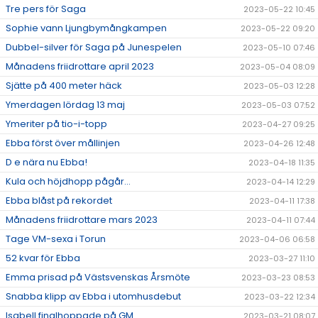
Tre pers för Saga
2023-05-22 10:45
Sophie vann Ljungbymångkampen
2023-05-22 09:20
Dubbel-silver för Saga på Junespelen
2023-05-10 07:46
Månadens friidrottare april 2023
2023-05-04 08:09
Sjätte på 400 meter häck
2023-05-03 12:28
Ymerdagen lördag 13 maj
2023-05-03 07:52
Ymeriter på tio-i-topp
2023-04-27 09:25
Ebba först över mållinjen
2023-04-26 12:48
D e nära nu Ebba!
2023-04-18 11:35
Kula och höjdhopp pågår...
2023-04-14 12:29
Ebba blåst på rekordet
2023-04-11 17:38
Månadens friidrottare mars 2023
2023-04-11 07:44
Tage VM-sexa i Torun
2023-04-06 06:58
52 kvar för Ebba
2023-03-27 11:10
Emma prisad på Västsvenskas Årsmöte
2023-03-23 08:53
Snabba klipp av Ebba i utomhusdebut
2023-03-22 12:34
Isabell finalhoppade på GM
2023-03-21 08:07