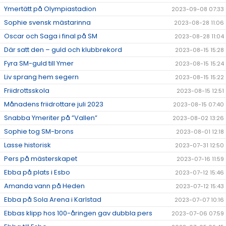
Ymertätt på Olympiastadion
2023-09-08 07:33
Sophie svensk mästarinna
2023-08-28 11:06
Oscar och Saga i final på SM
2023-08-28 11:04
Där satt den – guld och klubbrekord
2023-08-15 15:28
Fyra SM-guld till Ymer
2023-08-15 15:24
Liv sprang hem segern
2023-08-15 15:22
Friidrottsskola
2023-08-15 12:51
Månadens friidrottare juli 2023
2023-08-15 07:40
Snabba Ymeriter på ”Vallen”
2023-08-02 13:26
Sophie tog SM-brons
2023-08-01 12:18
Lasse historisk
2023-07-31 12:50
Pers på mästerskapet
2023-07-16 11:59
Ebba på plats i Esbo
2023-07-12 15:46
Amanda vann på Heden
2023-07-12 15:43
Ebba på Sola Arena i Karlstad
2023-07-07 10:16
Ebbas klipp hos 100-åringen gav dubbla pers
2023-07-06 07:59