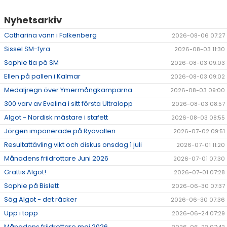
Nyhetsarkiv
Catharina vann i Falkenberg
2026-08-06 07:27
Sissel SM-fyra
2026-08-03 11:30
Sophie tia på SM
2026-08-03 09:03
Ellen på pallen i Kalmar
2026-08-03 09:02
Medaljregn över Ymermångkamparna
2026-08-03 09:00
300 varv av Evelina i sitt första Ultralopp
2026-08-03 08:57
Algot - Nordisk mästare i stafett
2026-08-03 08:55
Jörgen imponerade på Ryavallen
2026-07-02 09:51
Resultattävling vikt och diskus onsdag 1 juli
2026-07-01 11:20
Månadens friidrottare Juni 2026
2026-07-01 07:30
Grattis Algot!
2026-07-01 07:28
Sophie på Bislett
2026-06-30 07:37
Säg Algot - det räcker
2026-06-30 07:36
Upp i topp
2026-06-24 07:29
Månadens friidrottare maj 2026