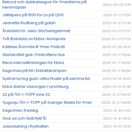
Rekord och dubbelsegrar för Ymeriterna på
2023-02-02 11:19
hemmaplan
Jättepers på 1500 för Liv på QHG
2023-01-27 11:26
Jeanette Rudberg på galan
2023-01-27 07:41
Årsbästa för Julia i Storhertigdömet
2023-01-27 07:27
Två årsbästa av Ebba i Annapolis
2023-01-27 07:23
Kallelse Årsmöte IK Ymer Friidrott
2023-01-25 09:12
Startskottet gick i Friidrottens Hus
2023-01-17 09:42
Rena intervallträningen för Ebba
2023-01-17 09:40
Saga trea på 60 i Distriktskampen
2023-01-17 09:36
Systrarna tog guld i olika finaler på samma tid
2023-01-10 16:23
Ebba startar säsongen i Lynchburg
2023-01-01 10:45
22 på TIO-I-TOPP inne 22
2022-12-27 09:47
Tjugosju TIO-I-TOPP på Sverige-Bästa för Ymer
2022-12-27 09:35
Saga trea i tresteg
2022-12-23 11:02
God Jul och Gott Nytt År
2022-12-21 09:13
Julavslutning i Ryahallen
2022-12-07 12:16