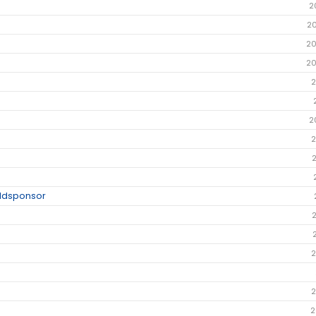
2
2
20
20
2
2
2
uldsponsor
2
2
2