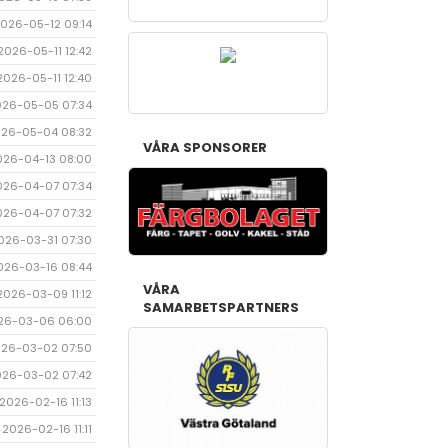
026-05-12 09:14
2026-05-11 12:42
2026-05-11 12:40
026-05-05 07:34
26-05-04 08:32
VÅRA SPONSORER
026-04-13 08:00
026-04-07 07:34
026-04-07 07:32
026-03-31 07:30
026-03-16 08:44
VÅRA
2026-03-09 11:12
SAMARBETSPARTNERS
26-03-06 06:00
26-03-02 07:50
026-03-02 07:42
2026-02-16 11:13
2026-02-16 11:11