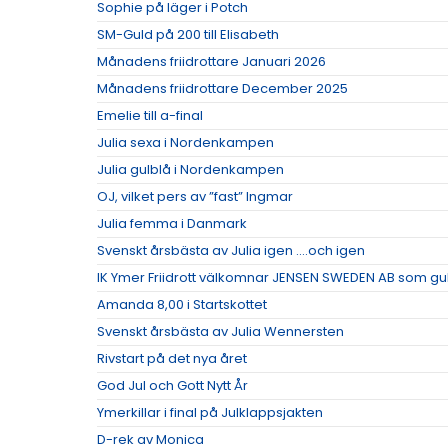
Sophie på läger i Potch
SM-Guld på 200 till Elisabeth
Månadens friidrottare Januari 2026
Månadens friidrottare December 2025
Emelie till a-final
Julia sexa i Nordenkampen
Julia gulblå i Nordenkampen
OJ, vilket pers av ”fast” Ingmar
Julia femma i Danmark
Svenskt årsbästa av Julia igen ….och igen
IK Ymer Friidrott välkomnar JENSEN SWEDEN AB som g
Amanda 8,00 i Startskottet
Svenskt årsbästa av Julia Wennersten
Rivstart på det nya året
God Jul och Gott Nytt År
Ymerkillar i final på Julklappsjakten
D-rek av Monica