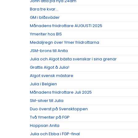
John åtta på nya 24am
Bara tre kvar...
GM i blåsväder
Månadens friidrottare AUGUSTI 2025
Ymeriter hos BIS
Medaljregn över Ymer friidrottarna
JSM-brons till Anita
Julia och Algot bästa svenskar i sina grenar
Grattis Algot å Julia!
Algot svensk mästare
Julia i Belgien
Månadens friidrottare Juli 2025
SM-silver till Julia
Duo överst på Svensktoppen
Två Ymeriter på FGP
Hoppsan Anita
Julia och Ebba i FGP-final