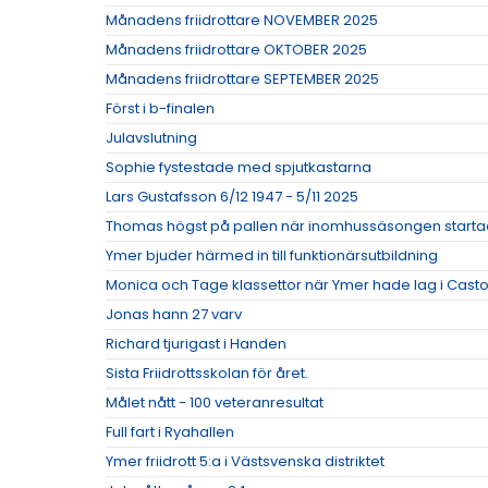
Månadens friidrottare NOVEMBER 2025
Månadens friidrottare OKTOBER 2025
Månadens friidrottare SEPTEMBER 2025
Först i b-finalen
Julavslutning
Sophie fystestade med spjutkastarna
Lars Gustafsson 6/12 1947 - 5/11 2025
Thomas högst på pallen när inomhussäsongen start
Ymer bjuder härmed in till funktionärsutbildning
Monica och Tage klassettor när Ymer hade lag i Cas
Jonas hann 27 varv
Richard tjurigast i Handen
Sista Friidrottsskolan för året.
Målet nått - 100 veteranresultat
Full fart i Ryahallen
Ymer friidrott 5:a i Västsvenska distriktet