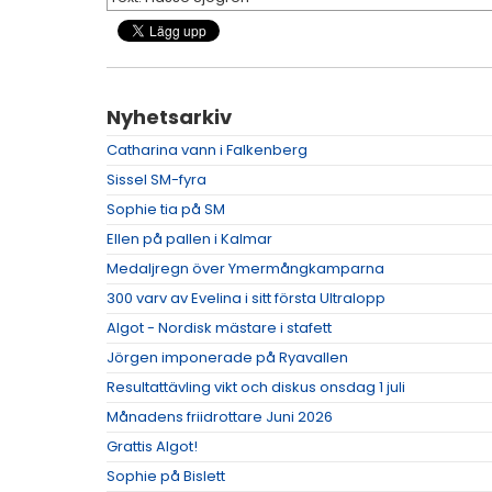
Nyhetsarkiv
Catharina vann i Falkenberg
Sissel SM-fyra
Sophie tia på SM
Ellen på pallen i Kalmar
Medaljregn över Ymermångkamparna
300 varv av Evelina i sitt första Ultralopp
Algot - Nordisk mästare i stafett
Jörgen imponerade på Ryavallen
Resultattävling vikt och diskus onsdag 1 juli
Månadens friidrottare Juni 2026
Grattis Algot!
Sophie på Bislett