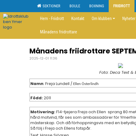
SEKTIONER
BOULE
BOXNING
FRIIDROTT
Hem - Friidrott
Kontakt
Om klubben
Nyheter
Månadens friidrottare
Månadens friidrottare SEPTE
2025-12-01 11:36
Foto: Deca Text & B
Namn
:
Freja Lundell /
Ellen Österlindh
Född:
2011
Motivering:
F14-tjejera Freja och Ellen sprang 80 m
hård motvind, får ses som ambassadörer för Ymerfri
mästerskap. Och då förhoppningsvis med en betydligt
Så följ i Freja och Ellens fotspår.
Text: Hasse Sjögren