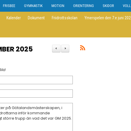
FRISBEE
GYMNASTIK
MOTION
ORIENTERING
SKIDOR
VOLL
Kalender
Dokument
Friidrottsskolan
Ymerspelen den 7:e juni 20
MBER 2025
<
>
ild
eter på Götalandsmästerskapen, i
idrottarna inför kommande
 större trupp än vad det var GM 2025.