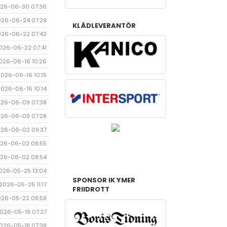
26-06-30 07:36
026-06-24 07:29
KLÄDLEVERANTÖR
026-06-22 07:42
026-06-22 07:41
026-06-16 10:26
2026-06-16 10:15
2026-06-16 10:14
26-06-09 07:38
26-06-09 07:28
26-06-02 09:37
26-06-02 08:55
26-06-02 08:54
026-05-25 13:04
SPONSOR IK YMER
2026-05-25 11:17
FRIIDROTT
026-05-22 08:58
026-05-19 07:27
026-05-18 07:38