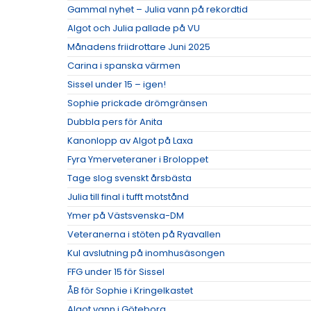
Gammal nyhet – Julia vann på rekordtid
Algot och Julia pallade på VU
Månadens friidrottare Juni 2025
Carina i spanska värmen
Sissel under 15 – igen!
Sophie prickade drömgränsen
Dubbla pers för Anita
Kanonlopp av Algot på Laxa
Fyra Ymerveteraner i Broloppet
Tage slog svenskt årsbästa
Julia till final i tufft motstånd
Ymer på Västsvenska-DM
Veteranerna i stöten på Ryavallen
Kul avslutning på inomhusäsongen
FFG under 15 för Sissel
ÅB för Sophie i Kringelkastet
Algot vann i Göteborg