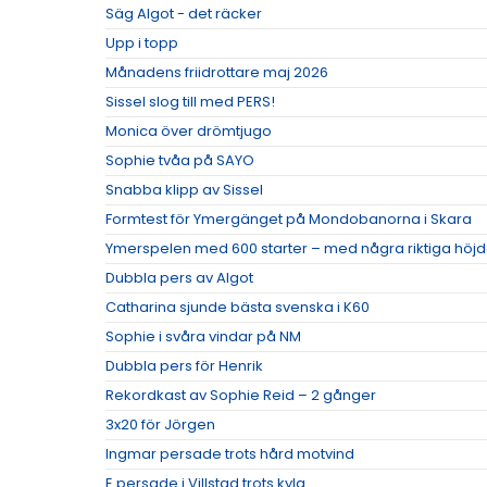
Säg Algot - det räcker
Upp i topp
Månadens friidrottare maj 2026
Sissel slog till med PERS!
Monica över drömtjugo
Sophie tvåa på SAYO
Snabba klipp av Sissel
Formtest för Ymergänget på Mondobanorna i Skara
Ymerspelen med 600 starter – med några riktiga höj
Dubbla pers av Algot
Catharina sjunde bästa svenska i K60
Sophie i svåra vindar på NM
Dubbla pers för Henrik
Rekordkast av Sophie Reid – 2 gånger
3x20 för Jörgen
Ingmar persade trots hård motvind
E persade i Villstad trots kyla