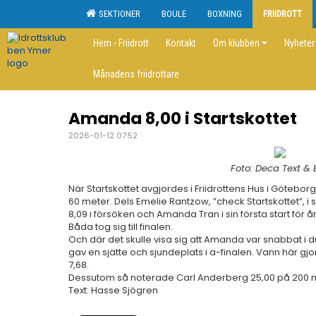
SEKTIONER
BOULE
BOXNING
FRIIDROTT
Hem - Friidrott
Kontakt
Om klubben
Nyheter
Månadens friidrottare
Amanda 8,00 i Startskottet
2026-01-12 07:52
Foto: Deca Text & B
När Startskottet avgjordes i Friidrottens Hus i Götebor
60 meter. Dels Emelie Rantzow, ”check Startskottet”, i s
8,09 i försöken och Amanda Tran i sin första start för å
Båda tog sig till finalen.
Och där det skulle visa sig att Amanda var snabbat i 
gav en sjätte och sjundeplats i a-finalen. Vann här gjo
7,68.
Dessutom så noterade Carl Anderberg 25,00 på 200 meter
Text: Hasse Sjögren