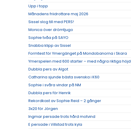
Upp i topp
Månadens friidrottare maj 2026
Sissel slog till med PERS!
Monica över drömtjugo
Sophie tvåa på SAYO
Snabba klipp av Sissel
Formtest för Ymergänget på Mondobanorna i Skara
Ymerspelen med 600 starter – med några riktiga höj
Dubbla pers av Algot
Catharina sjunde bästa svenska i K60
Sophie i svåra vindar på NM
Dubbla pers för Henrik
Rekordkast av Sophie Reid – 2 gånger
3x20 för Jörgen
Ingmar persade trots hård motvind
E persade i Villstad trots kyla