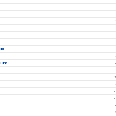
ade
torama
2
2
2