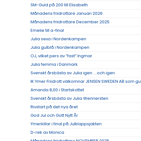
SM-Guld på 200 till Elisabeth
Månadens friidrottare Januari 2026
Månadens friidrottare December 2025
Emelie till a-final
Julia sexa i Nordenkampen
Julia gulblå i Nordenkampen
OJ, vilket pers av ”fast” Ingmar
Julia femma i Danmark
Svenskt årsbästa av Julia igen ….och igen
IK Ymer Friidrott välkomnar JENSEN SWEDEN AB som g
Amanda 8,00 i Startskottet
Svenskt årsbästa av Julia Wennersten
Rivstart på det nya året
God Jul och Gott Nytt År
Ymerkillar i final på Julklappsjakten
D-rek av Monica
Månadens friidrottare NOVEMBER 2025