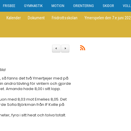
FRISBEE
GYMNASTIK
MOTION
ORIENTERING
SKIDOR
VOLL
Kalender
Dokument
Friidrottsskolan
Ymerspelen den 7:e juni 20
<
>
ild
g, så fanns det två Ymertjejer med på
in andra tävling för vintern och gjorde
ret. Amanda hade 8,00 i sitt lopp.
duon med 8,03 mot Emelies 8,05. Det
rde Sofia Björkman från IF Kville på
, fyra i sitt heat och tolva totalt.