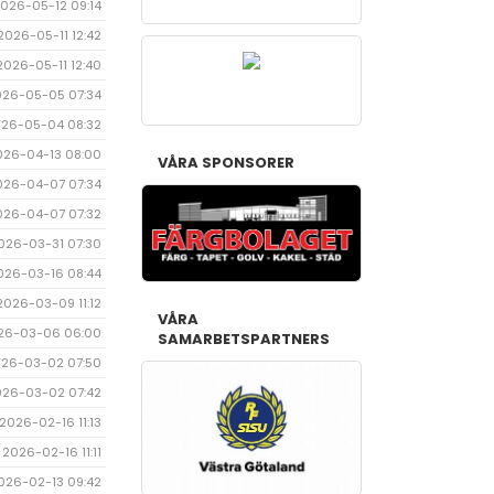
026-05-12 09:14
2026-05-11 12:42
2026-05-11 12:40
026-05-05 07:34
26-05-04 08:32
026-04-13 08:00
VÅRA SPONSORER
026-04-07 07:34
026-04-07 07:32
026-03-31 07:30
026-03-16 08:44
2026-03-09 11:12
VÅRA
26-03-06 06:00
SAMARBETSPARTNERS
26-03-02 07:50
026-03-02 07:42
2026-02-16 11:13
2026-02-16 11:11
026-02-13 09:42