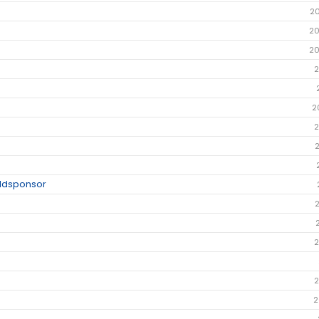
2
20
20
2
2
2
uldsponsor
2
2
2