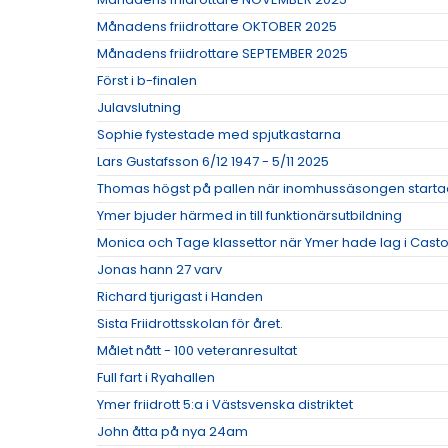
Månadens friidrottare OKTOBER 2025
Månadens friidrottare SEPTEMBER 2025
Först i b-finalen
Julavslutning
Sophie fystestade med spjutkastarna
Lars Gustafsson 6/12 1947 - 5/11 2025
Thomas högst på pallen när inomhussäsongen start
Ymer bjuder härmed in till funktionärsutbildning
Monica och Tage klassettor när Ymer hade lag i Cas
Jonas hann 27 varv
Richard tjurigast i Handen
Sista Friidrottsskolan för året.
Målet nått - 100 veteranresultat
Full fart i Ryahallen
Ymer friidrott 5:a i Västsvenska distriktet
John åtta på nya 24am