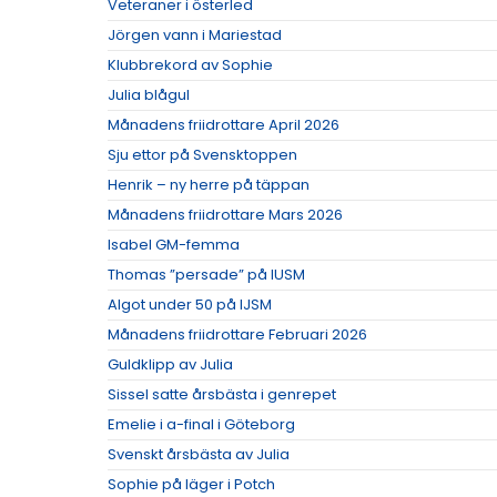
Veteraner i österled
Jörgen vann i Mariestad
Klubbrekord av Sophie
Julia blågul
Månadens friidrottare April 2026
Sju ettor på Svensktoppen
Henrik – ny herre på täppan
Månadens friidrottare Mars 2026
Isabel GM-femma
Thomas ”persade” på IUSM
Algot under 50 på IJSM
Månadens friidrottare Februari 2026
Guldklipp av Julia
Sissel satte årsbästa i genrepet
Emelie i a-final i Göteborg
Svenskt årsbästa av Julia
Sophie på läger i Potch