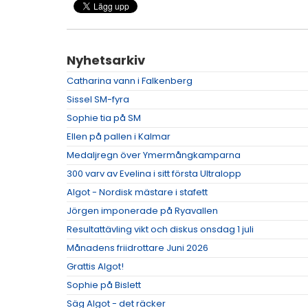
Nyhetsarkiv
Catharina vann i Falkenberg
Sissel SM-fyra
Sophie tia på SM
Ellen på pallen i Kalmar
Medaljregn över Ymermångkamparna
300 varv av Evelina i sitt första Ultralopp
Algot - Nordisk mästare i stafett
Jörgen imponerade på Ryavallen
Resultattävling vikt och diskus onsdag 1 juli
Månadens friidrottare Juni 2026
Grattis Algot!
Sophie på Bislett
Säg Algot - det räcker