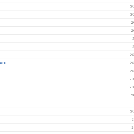
2
2
2
2
20
dare
20
20
20
20
2
2
2
2