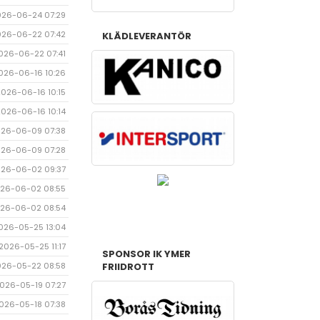
026-06-24 07:29
026-06-22 07:42
KLÄDLEVERANTÖR
026-06-22 07:41
026-06-16 10:26
2026-06-16 10:15
2026-06-16 10:14
26-06-09 07:38
26-06-09 07:28
26-06-02 09:37
26-06-02 08:55
26-06-02 08:54
026-05-25 13:04
2026-05-25 11:17
SPONSOR IK YMER
026-05-22 08:58
FRIIDROTT
026-05-19 07:27
026-05-18 07:38