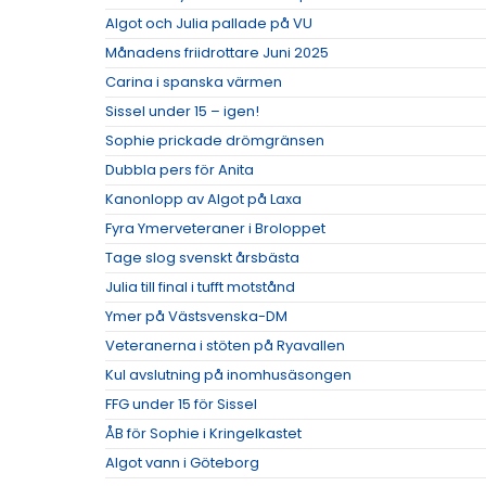
Algot och Julia pallade på VU
Månadens friidrottare Juni 2025
Carina i spanska värmen
Sissel under 15 – igen!
Sophie prickade drömgränsen
Dubbla pers för Anita
Kanonlopp av Algot på Laxa
Fyra Ymerveteraner i Broloppet
Tage slog svenskt årsbästa
Julia till final i tufft motstånd
Ymer på Västsvenska-DM
Veteranerna i stöten på Ryavallen
Kul avslutning på inomhusäsongen
FFG under 15 för Sissel
ÅB för Sophie i Kringelkastet
Algot vann i Göteborg