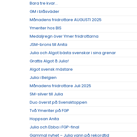
Bara tre kvar...
GM i blåsväder
Månadens friidrottare AUGUSTI 2025
Ymeriter hos BIS
Medaljregn över Ymer friidrottarna
JSM-brons till Anita
Julia och Algot bästa svenskar i sina grenar
Grattis Algot å Julia!
Algot svensk mästare
Julia i Belgien
Månadens friidrottare Juli 2025
SM-silver till Julia
Duo överst på Svensktoppen
Två Ymeriter på FGP
Hoppsan Anita
Julia och Ebba i FGP-final
Gammal nyhet – Julia vann på rekordtid