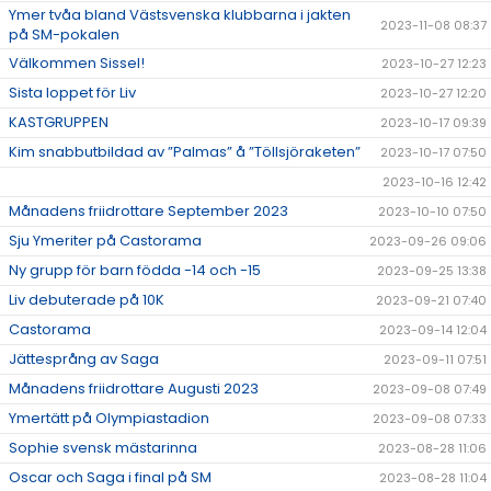
Ymer tvåa bland Västsvenska klubbarna i jakten
2023-11-08 08:37
på SM-pokalen
Välkommen Sissel!
2023-10-27 12:23
Sista loppet för Liv
2023-10-27 12:20
KASTGRUPPEN
2023-10-17 09:39
Kim snabbutbildad av ”Palmas” å ”Töllsjöraketen”
2023-10-17 07:50
2023-10-16 12:42
Månadens friidrottare September 2023
2023-10-10 07:50
Sju Ymeriter på Castorama
2023-09-26 09:06
Ny grupp för barn födda -14 och -15
2023-09-25 13:38
Liv debuterade på 10K
2023-09-21 07:40
Castorama
2023-09-14 12:04
Jättesprång av Saga
2023-09-11 07:51
Månadens friidrottare Augusti 2023
2023-09-08 07:49
Ymertätt på Olympiastadion
2023-09-08 07:33
Sophie svensk mästarinna
2023-08-28 11:06
Oscar och Saga i final på SM
2023-08-28 11:04