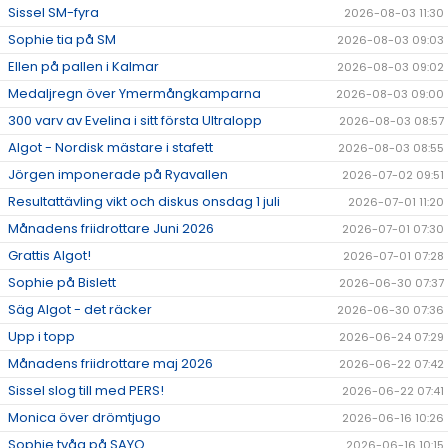
Sissel SM-fyra
2026-08-03 11:30
Sophie tia på SM
2026-08-03 09:03
Ellen på pallen i Kalmar
2026-08-03 09:02
Medaljregn över Ymermångkamparna
2026-08-03 09:00
300 varv av Evelina i sitt första Ultralopp
2026-08-03 08:57
Algot - Nordisk mästare i stafett
2026-08-03 08:55
Jörgen imponerade på Ryavallen
2026-07-02 09:51
Resultattävling vikt och diskus onsdag 1 juli
2026-07-01 11:20
Månadens friidrottare Juni 2026
2026-07-01 07:30
Grattis Algot!
2026-07-01 07:28
Sophie på Bislett
2026-06-30 07:37
Säg Algot - det räcker
2026-06-30 07:36
Upp i topp
2026-06-24 07:29
Månadens friidrottare maj 2026
2026-06-22 07:42
Sissel slog till med PERS!
2026-06-22 07:41
Monica över drömtjugo
2026-06-16 10:26
Sophie tvåa på SAYO
2026-06-16 10:15