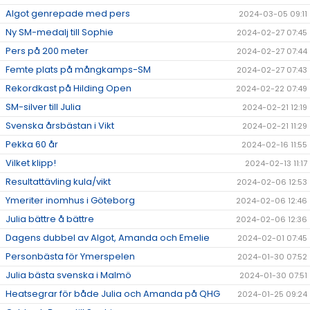
Algot genrepade med pers
2024-03-05 09:11
Ny SM-medalj till Sophie
2024-02-27 07:45
Pers på 200 meter
2024-02-27 07:44
Femte plats på mångkamps-SM
2024-02-27 07:43
Rekordkast på Hilding Open
2024-02-22 07:49
SM-silver till Julia
2024-02-21 12:19
Svenska årsbästan i Vikt
2024-02-21 11:29
Pekka 60 år
2024-02-16 11:55
Vilket klipp!
2024-02-13 11:17
Resultattävling kula/vikt
2024-02-06 12:53
Ymeriter inomhus i Göteborg
2024-02-06 12:46
Julia bättre å bättre
2024-02-06 12:36
Dagens dubbel av Algot, Amanda och Emelie
2024-02-01 07:45
Personbästa för Ymerspelen
2024-01-30 07:52
Julia bästa svenska i Malmö
2024-01-30 07:51
Heatsegrar för både Julia och Amanda på QHG
2024-01-25 09:24