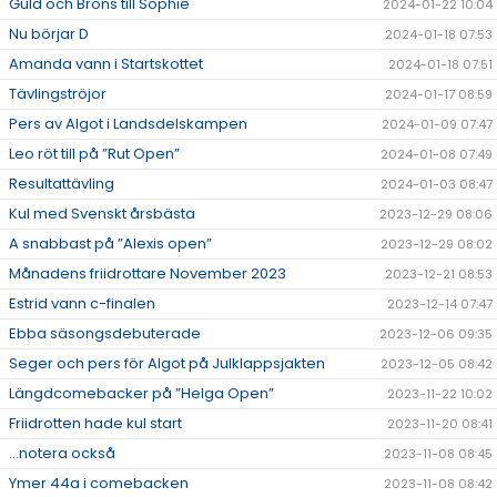
Guld och Brons till Sophie
2024-01-22 10:04
Nu börjar D
2024-01-18 07:53
Amanda vann i Startskottet
2024-01-18 07:51
Tävlingströjor
2024-01-17 08:59
Pers av Algot i Landsdelskampen
2024-01-09 07:47
Leo röt till på ”Rut Open”
2024-01-08 07:49
Resultattävling
2024-01-03 08:47
Kul med Svenskt årsbästa
2023-12-29 08:06
A snabbast på ”Alexis open”
2023-12-29 08:02
Månadens friidrottare November 2023
2023-12-21 08:53
Estrid vann c-finalen
2023-12-14 07:47
Ebba säsongsdebuterade
2023-12-06 09:35
Seger och pers för Algot på Julklappsjakten
2023-12-05 08:42
Längdcomebacker på ”Helga Open”
2023-11-22 10:02
Friidrotten hade kul start
2023-11-20 08:41
...notera också
2023-11-08 08:45
Ymer 44a i comebacken
2023-11-08 08:42