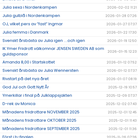
Julia sexa i Nordenkampen
2026-02-02 11:21
Julia gulblå i Nordenkampen
2026-01-28 07:26
OJ, vilket pers av ”fast” Ingmar
2026-01-27 07:37
Julia femma i Danmark
2026-01-22 17:30
Svenskt årsbästa av Julia igen ….och igen
2026-01-19 12:50
IK Ymer Friidrott välkomnar JENSEN SWEDEN AB som
2026-01-15 12:23
guldsponsor
Amanda 8,00 i Startskottet
2026-01-12 07:52
Svenskt årsbästa av Julia Wennersten
2026-01-12 07:37
Rivstart på det nya året
2026-01-07 08:19
God Jul och Gott Nytt År
2025-12-19 10:57
Ymerkillar i final på Julklappsjakten
2025-12-09 07:37
D-rek av Monica
2025-12-02 07:43
Månadens friidrottare NOVEMBER 2025
2025-12-01 12:45
Månadens friidrottare OKTOBER 2025
2025-12-01 11:43
Månadens friidrottare SEPTEMBER 2025
2025-12-01 11:36
Först i b-finalen
2025-11-26 07:26