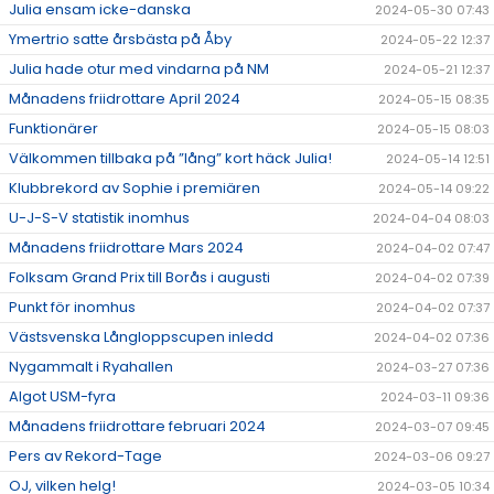
Julia ensam icke-danska
2024-05-30 07:43
Ymertrio satte årsbästa på Åby
2024-05-22 12:37
Julia hade otur med vindarna på NM
2024-05-21 12:37
Månadens friidrottare April 2024
2024-05-15 08:35
Funktionärer
2024-05-15 08:03
Välkommen tillbaka på ”lång” kort häck Julia!
2024-05-14 12:51
Klubbrekord av Sophie i premiären
2024-05-14 09:22
U-J-S-V statistik inomhus
2024-04-04 08:03
Månadens friidrottare Mars 2024
2024-04-02 07:47
Folksam Grand Prix till Borås i augusti
2024-04-02 07:39
Punkt för inomhus
2024-04-02 07:37
Västsvenska Långloppscupen inledd
2024-04-02 07:36
Nygammalt i Ryahallen
2024-03-27 07:36
Algot USM-fyra
2024-03-11 09:36
Månadens friidrottare februari 2024
2024-03-07 09:45
Pers av Rekord-Tage
2024-03-06 09:27
OJ, vilken helg!
2024-03-05 10:34