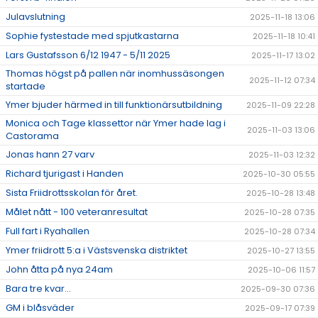
Julavslutning
2025-11-18 13:06
Sophie fystestade med spjutkastarna
2025-11-18 10:41
Lars Gustafsson 6/12 1947 - 5/11 2025
2025-11-17 13:02
Thomas högst på pallen när inomhussäsongen
2025-11-12 07:34
startade
Ymer bjuder härmed in till funktionärsutbildning
2025-11-09 22:28
Monica och Tage klassettor när Ymer hade lag i
2025-11-03 13:06
Castorama
Jonas hann 27 varv
2025-11-03 12:32
Richard tjurigast i Handen
2025-10-30 05:55
Sista Friidrottsskolan för året.
2025-10-28 13:48
Målet nått - 100 veteranresultat
2025-10-28 07:35
Full fart i Ryahallen
2025-10-28 07:34
Ymer friidrott 5:a i Västsvenska distriktet
2025-10-27 13:55
John åtta på nya 24am
2025-10-06 11:57
Bara tre kvar...
2025-09-30 07:36
GM i blåsväder
2025-09-17 07:39