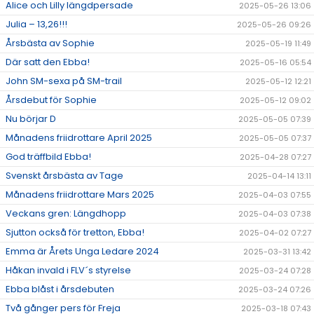
Alice och Lilly längdpersade
2025-05-26 13:06
Julia – 13,26!!!
2025-05-26 09:26
Årsbästa av Sophie
2025-05-19 11:49
Där satt den Ebba!
2025-05-16 05:54
John SM-sexa på SM-trail
2025-05-12 12:21
Årsdebut för Sophie
2025-05-12 09:02
Nu börjar D
2025-05-05 07:39
Månadens friidrottare April 2025
2025-05-05 07:37
God träffbild Ebba!
2025-04-28 07:27
Svenskt årsbästa av Tage
2025-04-14 13:11
Månadens friidrottare Mars 2025
2025-04-03 07:55
Veckans gren: Längdhopp
2025-04-03 07:38
Sjutton också för tretton, Ebba!
2025-04-02 07:27
Emma är Årets Unga Ledare 2024
2025-03-31 13:42
Håkan invald i FLV´s styrelse
2025-03-24 07:28
Ebba blåst i årsdebuten
2025-03-24 07:26
Två gånger pers för Freja
2025-03-18 07:43