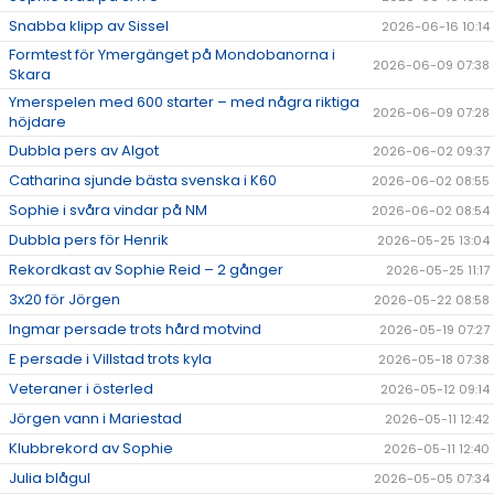
Snabba klipp av Sissel
2026-06-16 10:14
Formtest för Ymergänget på Mondobanorna i
2026-06-09 07:38
Skara
Ymerspelen med 600 starter – med några riktiga
2026-06-09 07:28
höjdare
Dubbla pers av Algot
2026-06-02 09:37
Catharina sjunde bästa svenska i K60
2026-06-02 08:55
Sophie i svåra vindar på NM
2026-06-02 08:54
Dubbla pers för Henrik
2026-05-25 13:04
Rekordkast av Sophie Reid – 2 gånger
2026-05-25 11:17
3x20 för Jörgen
2026-05-22 08:58
Ingmar persade trots hård motvind
2026-05-19 07:27
E persade i Villstad trots kyla
2026-05-18 07:38
Veteraner i österled
2026-05-12 09:14
Jörgen vann i Mariestad
2026-05-11 12:42
Klubbrekord av Sophie
2026-05-11 12:40
Julia blågul
2026-05-05 07:34