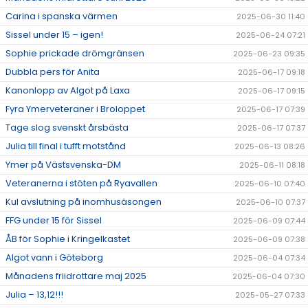
Carina i spanska värmen
2025-06-30 11:40
Sissel under 15 – igen!
2025-06-24 07:21
Sophie prickade drömgränsen
2025-06-23 09:35
Dubbla pers för Anita
2025-06-17 09:18
Kanonlopp av Algot på Laxa
2025-06-17 09:15
Fyra Ymerveteraner i Broloppet
2025-06-17 07:39
Tage slog svenskt årsbästa
2025-06-17 07:37
Julia till final i tufft motstånd
2025-06-13 08:26
Ymer på Västsvenska-DM
2025-06-11 08:18
Veteranerna i stöten på Ryavallen
2025-06-10 07:40
Kul avslutning på inomhusäsongen
2025-06-10 07:37
FFG under 15 för Sissel
2025-06-09 07:44
ÅB för Sophie i Kringelkastet
2025-06-09 07:38
Algot vann i Göteborg
2025-06-04 07:34
Månadens friidrottare maj 2025
2025-06-04 07:30
Julia – 13,12!!!
2025-05-27 07:33