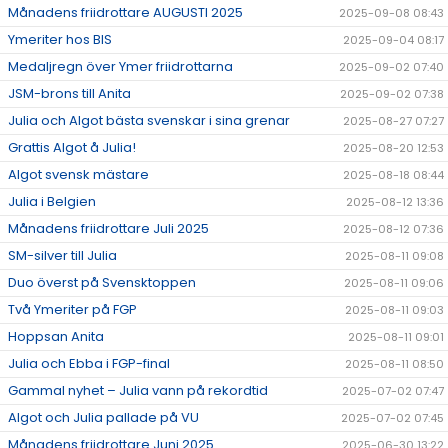
Månadens friidrottare AUGUSTI 2025
2025-09-08 08:43
Ymeriter hos BIS
2025-09-04 08:17
Medaljregn över Ymer friidrottarna
2025-09-02 07:40
JSM-brons till Anita
2025-09-02 07:38
Julia och Algot bästa svenskar i sina grenar
2025-08-27 07:27
Grattis Algot å Julia!
2025-08-20 12:53
Algot svensk mästare
2025-08-18 08:44
Julia i Belgien
2025-08-12 13:36
Månadens friidrottare Juli 2025
2025-08-12 07:36
SM-silver till Julia
2025-08-11 09:08
Duo överst på Svensktoppen
2025-08-11 09:06
Två Ymeriter på FGP
2025-08-11 09:03
Hoppsan Anita
2025-08-11 09:01
Julia och Ebba i FGP-final
2025-08-11 08:50
Gammal nyhet – Julia vann på rekordtid
2025-07-02 07:47
Algot och Julia pallade på VU
2025-07-02 07:45
Månadens friidrottare Juni 2025
2025-06-30 13:22