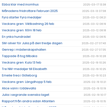
Ebba klar med inomhus
2025-03-17 13:38
Månadens friidrottare Februari 2025
2025-03-13 07:38
Fyra starter Fyra medaljer
2025-03-12 08:21
Veckans gren: Viktkastning 26 feb
2025-03-12 08:19
Veckans gren: 60m 18 feb
2025-03-12 08:18
En ynka hundradel
2025-03-12 08:15
SM-silver för Julia på den tredje dagen
2025-02-27 07:43
Genrep i mästerskapshallen
2025-02-27 07:35
Tappade å tog tillbaka
2025-02-19 10:28
Veckans gren: Kula 13 feb
2025-02-19 10:26
Tre NM-medaljer till Elisabeth
2025-02-19 10:25
Emelie trea i Göteborg
2025-02-19 10:23
Veckans gren: Längdhopp 5 feb.
2025-02-19 10:21
Alice vann i Uddevalla
2025-02-19 10:19
Julia i segrande svenska laget
2025-02-19 10:17
Rapport från andra sidan Atlanten
2025-02-19 10:15