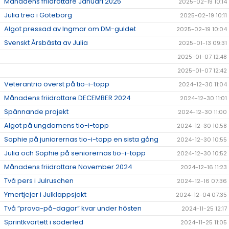
Månadens friidrottare Januari 2025
2025-02-19 10:14
Julia trea i Göteborg
2025-02-19 10:11
Algot pressad av Ingmar om DM-guldet
2025-02-19 10:04
Svenskt Årsbästa av Julia
2025-01-13 09:31
2025-01-07 12:48
2025-01-07 12:42
Veterantrio överst på tio-i-topp
2024-12-30 11:04
Månadens friidrottare DECEMBER 2024
2024-12-30 11:01
Spännande projekt
2024-12-30 11:00
Algot på ungdomens tio-i-topp
2024-12-30 10:58
Sophie på juniorernas tio-i-topp en sista gång
2024-12-30 10:55
Julia och Sophie på seniorernas tio-i-topp
2024-12-30 10:52
Månadens friidrottare November 2024
2024-12-16 11:23
Två pers i Julruschen
2024-12-16 07:36
Ymertjejer i Julklappsjakt
2024-12-04 07:35
Två ”prova-på-dagar” kvar under hösten
2024-11-25 12:17
Sprintkvartett i söderled
2024-11-25 11:05