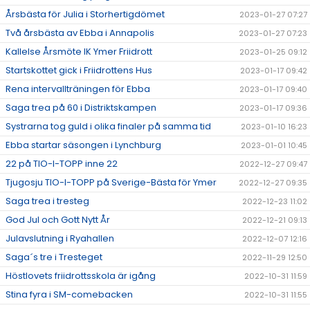
Årsbästa för Julia i Storhertigdömet
2023-01-27 07:27
Två årsbästa av Ebba i Annapolis
2023-01-27 07:23
Kallelse Årsmöte IK Ymer Friidrott
2023-01-25 09:12
Startskottet gick i Friidrottens Hus
2023-01-17 09:42
Rena intervallträningen för Ebba
2023-01-17 09:40
Saga trea på 60 i Distriktskampen
2023-01-17 09:36
Systrarna tog guld i olika finaler på samma tid
2023-01-10 16:23
Ebba startar säsongen i Lynchburg
2023-01-01 10:45
22 på TIO-I-TOPP inne 22
2022-12-27 09:47
Tjugosju TIO-I-TOPP på Sverige-Bästa för Ymer
2022-12-27 09:35
Saga trea i tresteg
2022-12-23 11:02
God Jul och Gott Nytt År
2022-12-21 09:13
Julavslutning i Ryahallen
2022-12-07 12:16
Saga´s tre i Tresteget
2022-11-29 12:50
Höstlovets friidrottsskola är igång
2022-10-31 11:59
Stina fyra i SM-comebacken
2022-10-31 11:55