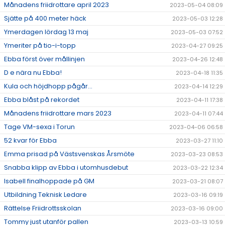
Månadens friidrottare april 2023
2023-05-04 08:09
Sjätte på 400 meter häck
2023-05-03 12:28
Ymerdagen lördag 13 maj
2023-05-03 07:52
Ymeriter på tio-i-topp
2023-04-27 09:25
Ebba först över mållinjen
2023-04-26 12:48
D e nära nu Ebba!
2023-04-18 11:35
Kula och höjdhopp pågår...
2023-04-14 12:29
Ebba blåst på rekordet
2023-04-11 17:38
Månadens friidrottare mars 2023
2023-04-11 07:44
Tage VM-sexa i Torun
2023-04-06 06:58
52 kvar för Ebba
2023-03-27 11:10
Emma prisad på Västsvenskas Årsmöte
2023-03-23 08:53
Snabba klipp av Ebba i utomhusdebut
2023-03-22 12:34
Isabell finalhoppade på GM
2023-03-21 08:07
Utbildning Teknisk Ledare
2023-03-16 09:19
Rättelse Friidrottsskolan
2023-03-16 09:00
Tommy just utanför pallen
2023-03-13 10:59