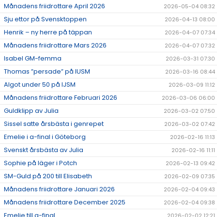
Månadens friidrottare April 2026
2026-05-04 08:32
Sju ettor på Svensktoppen
2026-04-13 08:00
Henrik – ny herre på täppan
2026-04-07 07:34
Månadens friidrottare Mars 2026
2026-04-07 07:32
Isabel GM-femma
2026-03-31 07:30
Thomas ”persade” på IUSM
2026-03-16 08:44
Algot under 50 på IJSM
2026-03-09 11:12
Månadens friidrottare Februari 2026
2026-03-06 06:00
Guldklipp av Julia
2026-03-02 07:50
Sissel satte årsbästa i genrepet
2026-03-02 07:42
Emelie i a-final i Göteborg
2026-02-16 11:13
Svenskt årsbästa av Julia
2026-02-16 11:11
Sophie på läger i Potch
2026-02-13 09:42
SM-Guld på 200 till Elisabeth
2026-02-09 07:35
Månadens friidrottare Januari 2026
2026-02-04 09:43
Månadens friidrottare December 2025
2026-02-04 09:38
Emelie till a-final
2026-02-02 12:21