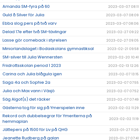
Amanda SM-fyra på 60
2023-03-07 08:11
Guld å Silver för Julia
2023-03-07 08:09
Ebba slog pers på två varv
2023-03-07 08:06
Delad 17e efter två SM-tävlingar
2023-02-27 09:22
Lasse gör comeback i styrelsen
2023-02-27 09:05
Miniorlandslaget i Bodaskolans gymnastiksal
2023-02-21 09:58
SM-silver till Julia Wennersten
2023-02-20 10:41
Friidrottsskolan period 1 2023
2023-02-13 12:26
Carina och Julia blågula igen
2023-02-07 13:15
Saga 4a och Sophie 2a
2023-02-07 07:55
Julia och Max vann i Växjö
2023-02-07 07:52
Säg Algot(s) det räcker
2023-02-07 07:49
Gästerna tog för sig på Ymerspelen inne
2023-02-02 11:29
Rekord och dubbelsegrar för Ymeriterna på
2023-02-02 11:19
hemmaplan
Jättepers på 1500 för Liv på QHG
2023-01-27 11:26
Jeanette Rudberg på galan
2023-01-27 07:41