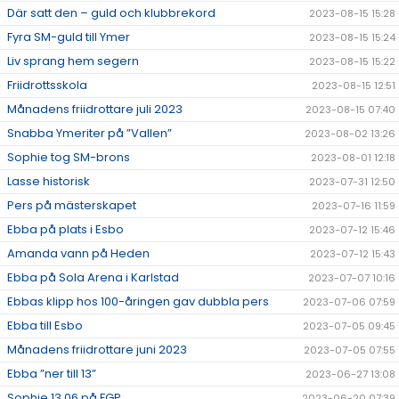
Där satt den – guld och klubbrekord
2023-08-15 15:28
Fyra SM-guld till Ymer
2023-08-15 15:24
Liv sprang hem segern
2023-08-15 15:22
Friidrottsskola
2023-08-15 12:51
Månadens friidrottare juli 2023
2023-08-15 07:40
Snabba Ymeriter på ”Vallen”
2023-08-02 13:26
Sophie tog SM-brons
2023-08-01 12:18
Lasse historisk
2023-07-31 12:50
Pers på mästerskapet
2023-07-16 11:59
Ebba på plats i Esbo
2023-07-12 15:46
Amanda vann på Heden
2023-07-12 15:43
Ebba på Sola Arena i Karlstad
2023-07-07 10:16
Ebbas klipp hos 100-åringen gav dubbla pers
2023-07-06 07:59
Ebba till Esbo
2023-07-05 09:45
Månadens friidrottare juni 2023
2023-07-05 07:55
Ebba ”ner till 13”
2023-06-27 13:08
Sophie 13.06 på FGP
2023-06-20 07:39