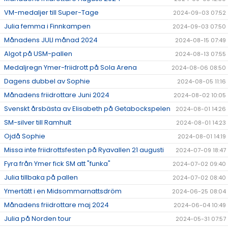
VM-medaljer till Super-Tage
2024-09-03 07:52
Julia femma i Finnkampen
2024-09-03 07:50
Månadens JULI månad 2024
2024-08-15 07:49
Algot på USM-pallen
2024-08-13 07:55
Medaljregn Ymer-friidrott på Sola Arena
2024-08-06 08:50
Dagens dubbel av Sophie
2024-08-05 11:16
Månadens friidrottare Juni 2024
2024-08-02 10:05
Svenskt årsbästa av Elisabeth på Getabockspelen
2024-08-01 14:26
SM-silver till Ramhult
2024-08-01 14:23
Ojdå Sophie
2024-08-01 14:19
Missa inte friidrottsfesten på Ryavallen 21 augusti
2024-07-09 18:47
Fyra från Ymer fick SM att "funka"
2024-07-02 09:40
Julia tillbaka på pallen
2024-07-02 08:40
Ymertätt i en Midsommarnattsdröm
2024-06-25 08:04
Månadens friidrottare maj 2024
2024-06-04 10:49
Julia på Norden tour
2024-05-31 07:57