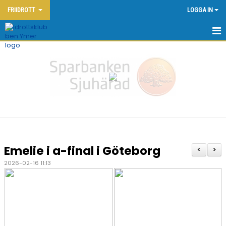
FRIIDROTT
LOGGA IN
HEM - FRIIDROTT
KONTAKT
OM KLUBBEN
NYHETER
KALENDER
Emelie i a-final i Göteborg
<
>
DOKUMENT
2026-02-16 11:13
FRIIDROTTSSKOLAN
YMERSPELEN DEN 7:E JUNI 2026
TÄVLINGAR