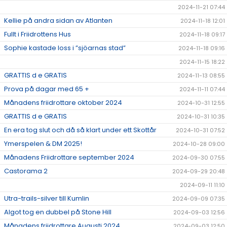
2024-11-21 07:44
Kellie på andra sidan av Atlanten
2024-11-18 12:01
Fullt i Friidrottens Hus
2024-11-18 09:17
Sophie kastade loss i ”sjöarnas stad”
2024-11-18 09:16
2024-11-15 18:22
GRATTIS d e GRATIS
2024-11-13 08:55
Prova på dagar med 65 +
2024-11-11 07:44
Månadens friidrottare oktober 2024
2024-10-31 12:55
GRATTIS d e GRATIS
2024-10-31 10:35
En era tog slut och då så klart under ett Skottår
2024-10-31 07:52
Ymerspelen & DM 2025!
2024-10-28 09:00
Månadens Friidrottare september 2024
2024-09-30 07:55
Castorama 2
2024-09-29 20:48
2024-09-11 11:10
Utra-trails-silver till Kumlin
2024-09-09 07:35
Algot tog en dubbel på Stone Hill
2024-09-03 12:56
Månadens friidrottare Augusti 2024
2024-09-03 12:50