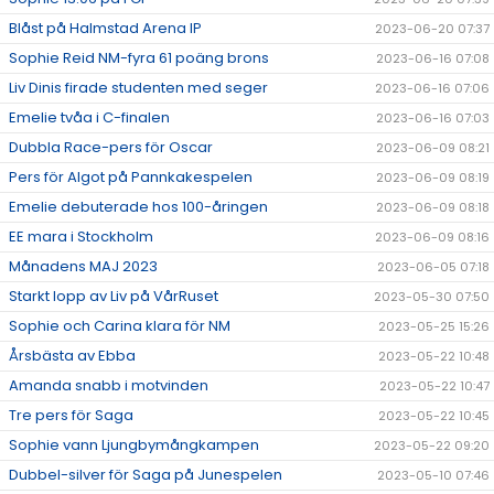
Blåst på Halmstad Arena IP
2023-06-20 07:37
Sophie Reid NM-fyra 61 poäng brons
2023-06-16 07:08
Liv Dinis firade studenten med seger
2023-06-16 07:06
Emelie tvåa i C-finalen
2023-06-16 07:03
Dubbla Race-pers för Oscar
2023-06-09 08:21
Pers för Algot på Pannkakespelen
2023-06-09 08:19
Emelie debuterade hos 100-åringen
2023-06-09 08:18
EE mara i Stockholm
2023-06-09 08:16
Månadens MAJ 2023
2023-06-05 07:18
Starkt lopp av Liv på VårRuset
2023-05-30 07:50
Sophie och Carina klara för NM
2023-05-25 15:26
Årsbästa av Ebba
2023-05-22 10:48
Amanda snabb i motvinden
2023-05-22 10:47
Tre pers för Saga
2023-05-22 10:45
Sophie vann Ljungbymångkampen
2023-05-22 09:20
Dubbel-silver för Saga på Junespelen
2023-05-10 07:46