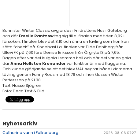
RESULTAT & STATISTIK
NIU BORÅS
Bannister Winter Classic avgjordes i Friidrottens Hus i Göteborg
och där
Emelie Rantzow
tog sig till a-finalen med tiden 8,02 i
MÅNADENS FRIIDROTTARE
försöken. I finalen blev det 8,10 och ännu en tävling som hon kan
sätta ”check” på. Snabbast i a-finalen var Tilde Dahlberg från
Ullevi FK på 7,60 före Denise Eriksson från Örgryte IS på 7,65.
Dagen efter var det kulgala i samma hall och där det var en gala
där
Anna Hellsten Kronander
var funktionär med flaggorna.
Och kunde glädjande se att det blev MAI-segrar både i damerna
tävling genom Fanny Roos med 18.76 och i herrklassen Wictor
Pettersson på 21.38.
Text: Hasse Sjögren
Foto: Deca Text & Bild
Nyhetsarkiv
Catharina vann i Falkenberg
2026-08-06 07:27