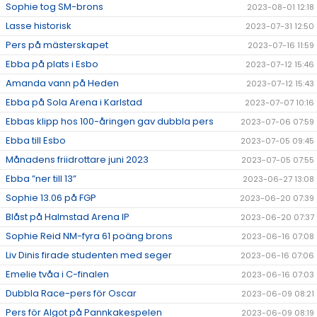
Sophie tog SM-brons
2023-08-01 12:18
Lasse historisk
2023-07-31 12:50
Pers på mästerskapet
2023-07-16 11:59
Ebba på plats i Esbo
2023-07-12 15:46
Amanda vann på Heden
2023-07-12 15:43
Ebba på Sola Arena i Karlstad
2023-07-07 10:16
Ebbas klipp hos 100-åringen gav dubbla pers
2023-07-06 07:59
Ebba till Esbo
2023-07-05 09:45
Månadens friidrottare juni 2023
2023-07-05 07:55
Ebba ”ner till 13”
2023-06-27 13:08
Sophie 13.06 på FGP
2023-06-20 07:39
Blåst på Halmstad Arena IP
2023-06-20 07:37
Sophie Reid NM-fyra 61 poäng brons
2023-06-16 07:08
Liv Dinis firade studenten med seger
2023-06-16 07:06
Emelie tvåa i C-finalen
2023-06-16 07:03
Dubbla Race-pers för Oscar
2023-06-09 08:21
Pers för Algot på Pannkakespelen
2023-06-09 08:19