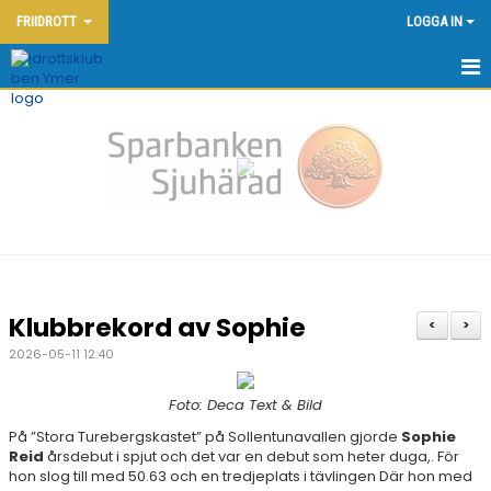
FRIIDROTT
LOGGA IN
HEM - FRIIDROTT
KONTAKT
OM KLUBBEN
NYHETER
KALENDER
Klubbrekord av Sophie
<
>
DOKUMENT
2026-05-11 12:40
FRIIDROTTSSKOLAN
Foto: Deca Text & Bild
På ”Stora Turebergskastet” på Sollentunavallen gjorde
Sophie
YMERSPELEN DEN 7:E JUNI 2026
Reid
årsdebut i spjut och det var en debut som heter duga,. För
hon slog till med 50.63 och en tredjeplats i tävlingen Där hon med
TÄVLINGAR