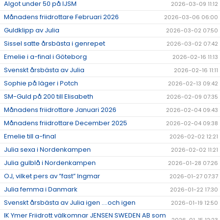
Algot under 50 på IJSM
2026-03-09 11:12
Månadens friidrottare Februari 2026
2026-03-06 06:00
Guldklipp av Julia
2026-03-02 07:50
Sissel satte årsbästa i genrepet
2026-03-02 07:42
Emelie i a-final i Göteborg
2026-02-16 11:13
Svenskt årsbästa av Julia
2026-02-16 11:11
Sophie på läger i Potch
2026-02-13 09:42
SM-Guld på 200 till Elisabeth
2026-02-09 07:35
Månadens friidrottare Januari 2026
2026-02-04 09:43
Månadens friidrottare December 2025
2026-02-04 09:38
Emelie till a-final
2026-02-02 12:21
Julia sexa i Nordenkampen
2026-02-02 11:21
Julia gulblå i Nordenkampen
2026-01-28 07:26
OJ, vilket pers av ”fast” Ingmar
2026-01-27 07:37
Julia femma i Danmark
2026-01-22 17:30
Svenskt årsbästa av Julia igen ….och igen
2026-01-19 12:50
IK Ymer Friidrott välkomnar JENSEN SWEDEN AB som