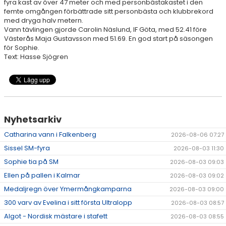
fyra kast av över 47 meter och med personbästakastet i den
femte omgången förbättrade sitt personbästa och klubbrekord
med dryga halv metern.
RESULTAT & STATISTIK
Vann tävlingen gjorde Carolin Näslund, IF Göta, med 52.41 före
Västerås Maja Gustavsson med 51.69. En god start på säsongen
NIU BORÅS
för Sophie.
Text: Hasse Sjögren
MÅNADENS FRIIDROTTARE
Nyhetsarkiv
Catharina vann i Falkenberg
2026-08-06 07:27
Sissel SM-fyra
2026-08-03 11:30
Sophie tia på SM
2026-08-03 09:03
Ellen på pallen i Kalmar
2026-08-03 09:02
Medaljregn över Ymermångkamparna
2026-08-03 09:00
300 varv av Evelina i sitt första Ultralopp
2026-08-03 08:57
Algot - Nordisk mästare i stafett
2026-08-03 08:55