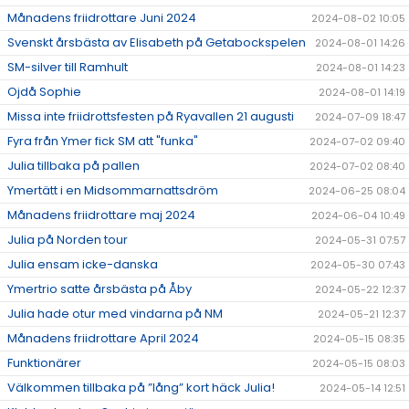
Månadens friidrottare Juni 2024
2024-08-02 10:05
Svenskt årsbästa av Elisabeth på Getabockspelen
2024-08-01 14:26
SM-silver till Ramhult
2024-08-01 14:23
Ojdå Sophie
2024-08-01 14:19
Missa inte friidrottsfesten på Ryavallen 21 augusti
2024-07-09 18:47
Fyra från Ymer fick SM att "funka"
2024-07-02 09:40
Julia tillbaka på pallen
2024-07-02 08:40
Ymertätt i en Midsommarnattsdröm
2024-06-25 08:04
Månadens friidrottare maj 2024
2024-06-04 10:49
Julia på Norden tour
2024-05-31 07:57
Julia ensam icke-danska
2024-05-30 07:43
Ymertrio satte årsbästa på Åby
2024-05-22 12:37
Julia hade otur med vindarna på NM
2024-05-21 12:37
Månadens friidrottare April 2024
2024-05-15 08:35
Funktionärer
2024-05-15 08:03
Välkommen tillbaka på ”lång” kort häck Julia!
2024-05-14 12:51