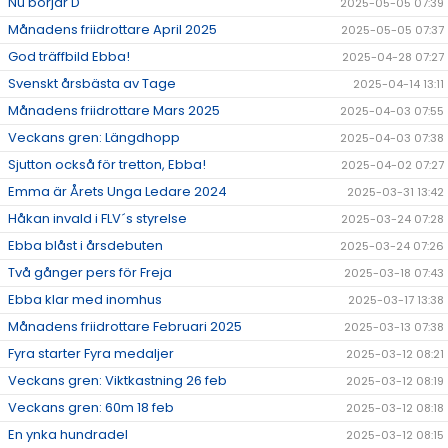
Nu börjar D
2025-05-05 07:39
Månadens friidrottare April 2025
2025-05-05 07:37
God träffbild Ebba!
2025-04-28 07:27
Svenskt årsbästa av Tage
2025-04-14 13:11
Månadens friidrottare Mars 2025
2025-04-03 07:55
Veckans gren: Längdhopp
2025-04-03 07:38
Sjutton också för tretton, Ebba!
2025-04-02 07:27
Emma är Årets Unga Ledare 2024
2025-03-31 13:42
Håkan invald i FLV´s styrelse
2025-03-24 07:28
Ebba blåst i årsdebuten
2025-03-24 07:26
Två gånger pers för Freja
2025-03-18 07:43
Ebba klar med inomhus
2025-03-17 13:38
Månadens friidrottare Februari 2025
2025-03-13 07:38
Fyra starter Fyra medaljer
2025-03-12 08:21
Veckans gren: Viktkastning 26 feb
2025-03-12 08:19
Veckans gren: 60m 18 feb
2025-03-12 08:18
En ynka hundradel
2025-03-12 08:15