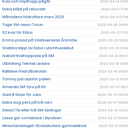
Kula och höjdhopp pågår...
2023-04-14 12:29
Ebba blåst på rekordet
2023-04-11 17:38
Månadens friidrottare mars 2023
2023-04-11 07:44
Tage VM-sexa i Torun
2023-04-06 06:58
52 kvar för Ebba
2023-03-27 11:10
Emma prisad på Västsvenskas Årsmöte
2023-03-23 08:53
Snabba klipp av Ebba i utomhusdebut
2023-03-22 12:34
Isabell finalhoppade på GM
2023-03-21 08:07
Utbildning Teknisk Ledare
2023-03-16 09:19
Rättelse Friidrottsskolan
2023-03-16 09:00
Tommy just utanför pallen
2023-03-13 10:59
Amanda SM-fyra på 60
2023-03-07 08:11
Guld å Silver för Julia
2023-03-07 08:09
Ebba slog pers på två varv
2023-03-07 08:06
Delad 17e efter två SM-tävlingar
2023-02-27 09:22
Lasse gör comeback i styrelsen
2023-02-27 09:05
Miniorlandslaget i Bodaskolans gymnastiksal
2023-02-21 09:58