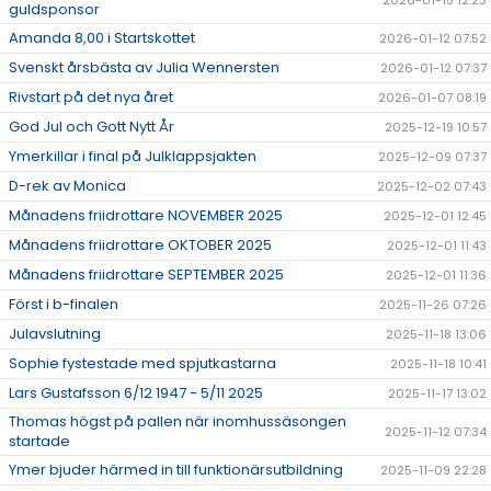
2026-01-15 12:23
guldsponsor
Amanda 8,00 i Startskottet
2026-01-12 07:52
Svenskt årsbästa av Julia Wennersten
2026-01-12 07:37
Rivstart på det nya året
2026-01-07 08:19
God Jul och Gott Nytt År
2025-12-19 10:57
Ymerkillar i final på Julklappsjakten
2025-12-09 07:37
D-rek av Monica
2025-12-02 07:43
Månadens friidrottare NOVEMBER 2025
2025-12-01 12:45
Månadens friidrottare OKTOBER 2025
2025-12-01 11:43
Månadens friidrottare SEPTEMBER 2025
2025-12-01 11:36
Först i b-finalen
2025-11-26 07:26
Julavslutning
2025-11-18 13:06
Sophie fystestade med spjutkastarna
2025-11-18 10:41
Lars Gustafsson 6/12 1947 - 5/11 2025
2025-11-17 13:02
Thomas högst på pallen när inomhussäsongen
2025-11-12 07:34
startade
Ymer bjuder härmed in till funktionärsutbildning
2025-11-09 22:28