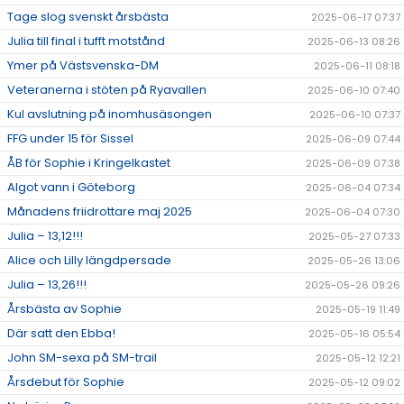
Tage slog svenskt årsbästa
2025-06-17 07:37
Julia till final i tufft motstånd
2025-06-13 08:26
Ymer på Västsvenska-DM
2025-06-11 08:18
Veteranerna i stöten på Ryavallen
2025-06-10 07:40
Kul avslutning på inomhusäsongen
2025-06-10 07:37
FFG under 15 för Sissel
2025-06-09 07:44
ÅB för Sophie i Kringelkastet
2025-06-09 07:38
Algot vann i Göteborg
2025-06-04 07:34
Månadens friidrottare maj 2025
2025-06-04 07:30
Julia – 13,12!!!
2025-05-27 07:33
Alice och Lilly längdpersade
2025-05-26 13:06
Julia – 13,26!!!
2025-05-26 09:26
Årsbästa av Sophie
2025-05-19 11:49
Där satt den Ebba!
2025-05-16 05:54
John SM-sexa på SM-trail
2025-05-12 12:21
Årsdebut för Sophie
2025-05-12 09:02