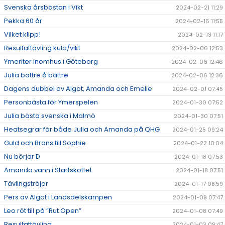
Svenska årsbästan i Vikt
2024-02-21 11:29
Pekka 60 år
2024-02-16 11:55
Vilket klipp!
2024-02-13 11:17
Resultattävling kula/vikt
2024-02-06 12:53
Ymeriter inomhus i Göteborg
2024-02-06 12:46
Julia bättre å bättre
2024-02-06 12:36
Dagens dubbel av Algot, Amanda och Emelie
2024-02-01 07:45
Personbästa för Ymerspelen
2024-01-30 07:52
Julia bästa svenska i Malmö
2024-01-30 07:51
Heatsegrar för både Julia och Amanda på QHG
2024-01-25 09:24
Guld och Brons till Sophie
2024-01-22 10:04
Nu börjar D
2024-01-18 07:53
Amanda vann i Startskottet
2024-01-18 07:51
Tävlingströjor
2024-01-17 08:59
Pers av Algot i Landsdelskampen
2024-01-09 07:47
Leo röt till på ”Rut Open”
2024-01-08 07:49
Resultattävling
2024-01-03 08:47