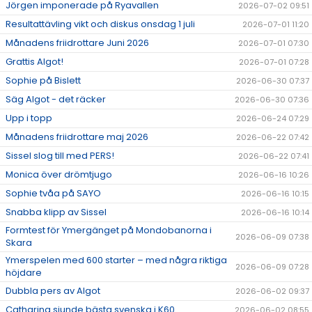
Jörgen imponerade på Ryavallen
2026-07-02 09:51
Resultattävling vikt och diskus onsdag 1 juli
2026-07-01 11:20
Månadens friidrottare Juni 2026
2026-07-01 07:30
Grattis Algot!
2026-07-01 07:28
Sophie på Bislett
2026-06-30 07:37
Säg Algot - det räcker
2026-06-30 07:36
Upp i topp
2026-06-24 07:29
Månadens friidrottare maj 2026
2026-06-22 07:42
Sissel slog till med PERS!
2026-06-22 07:41
Monica över drömtjugo
2026-06-16 10:26
Sophie tvåa på SAYO
2026-06-16 10:15
Snabba klipp av Sissel
2026-06-16 10:14
Formtest för Ymergänget på Mondobanorna i
2026-06-09 07:38
Skara
Ymerspelen med 600 starter – med några riktiga
2026-06-09 07:28
höjdare
Dubbla pers av Algot
2026-06-02 09:37
Catharina sjunde bästa svenska i K60
2026-06-02 08:55