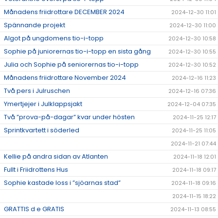
Månadens friidrottare DECEMBER 2024
2024-12-30 11:01
Spännande projekt
2024-12-30 11:00
Algot på ungdomens tio-i-topp
2024-12-30 10:58
Sophie på juniorernas tio-i-topp en sista gång
2024-12-30 10:55
Julia och Sophie på seniorernas tio-i-topp
2024-12-30 10:52
Månadens friidrottare November 2024
2024-12-16 11:23
Två pers i Julruschen
2024-12-16 07:36
Ymertjejer i Julklappsjakt
2024-12-04 07:35
Två ”prova-på-dagar” kvar under hösten
2024-11-25 12:17
Sprintkvartett i söderled
2024-11-25 11:05
2024-11-21 07:44
Kellie på andra sidan av Atlanten
2024-11-18 12:01
Fullt i Friidrottens Hus
2024-11-18 09:17
Sophie kastade loss i ”sjöarnas stad”
2024-11-18 09:16
2024-11-15 18:22
GRATTIS d e GRATIS
2024-11-13 08:55