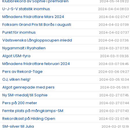
Klubbrekord av Sophie i premiären
2024-05-14 09:22
U-J-S-V statistik inomhus
2024-04-04 08:03
Månadens friidrottare Mars 2024
2024-04-02 07:47
Folksam Grand Prix till Borås i augusti
2024-04-02 07:39
Punkt för inomhus
2024-04-02 07:37
Västsvenska Långloppscupen inledd
2024-04-02 07:36
Nygammalt i Ryahallen
2024-03-27 07:36
Algot USM-fyra
2024-03-11 09:36
Månadens friidrottare februari 2024
2024-03-07 09:45
Pers av Rekord-Tage
2024-03-06 09:27
OJ, vilken helg!
2024-03-05 10:34
Algot genrepade med pers
2024-03-05 09:11
Ny SM-medalj till Sophie
2024-02-27 07:45
Pers på 200 meter
2024-02-27 07:44
Femte plats på mångkamps-SM
2024-02-27 07:43
Rekordkast på Hilding Open
2024-02-22 07:49
SM-silver till Julia
2024-02-21 12:19