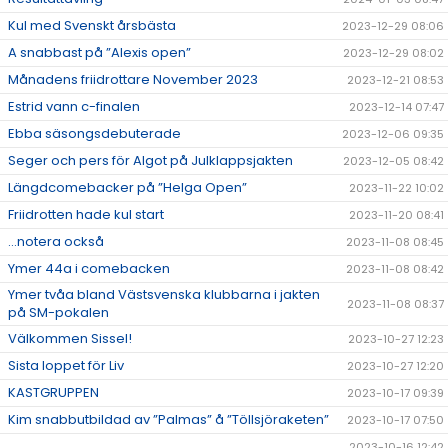
Kul med Svenskt årsbästa
2023-12-29 08:06
A snabbast på ”Alexis open”
2023-12-29 08:02
Månadens friidrottare November 2023
2023-12-21 08:53
Estrid vann c-finalen
2023-12-14 07:47
Ebba säsongsdebuterade
2023-12-06 09:35
Seger och pers för Algot på Julklappsjakten
2023-12-05 08:42
Längdcomebacker på ”Helga Open”
2023-11-22 10:02
Friidrotten hade kul start
2023-11-20 08:41
...notera också
2023-11-08 08:45
Ymer 44a i comebacken
2023-11-08 08:42
Ymer tvåa bland Västsvenska klubbarna i jakten
2023-11-08 08:37
på SM-pokalen
Välkommen Sissel!
2023-10-27 12:23
Sista loppet för Liv
2023-10-27 12:20
KASTGRUPPEN
2023-10-17 09:39
Kim snabbutbildad av ”Palmas” å ”Töllsjöraketen”
2023-10-17 07:50
2023-10-16 12:42