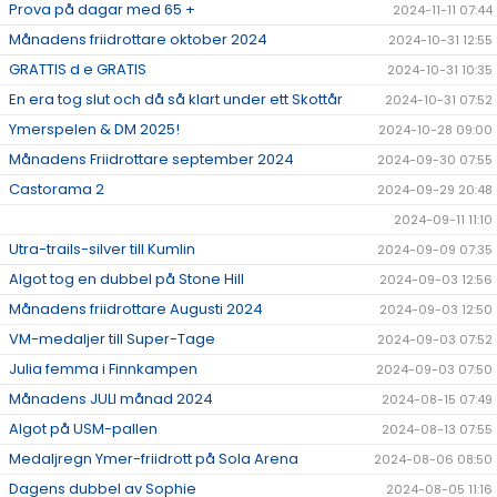
Prova på dagar med 65 +
2024-11-11 07:44
Månadens friidrottare oktober 2024
2024-10-31 12:55
GRATTIS d e GRATIS
2024-10-31 10:35
En era tog slut och då så klart under ett Skottår
2024-10-31 07:52
Ymerspelen & DM 2025!
2024-10-28 09:00
Månadens Friidrottare september 2024
2024-09-30 07:55
Castorama 2
2024-09-29 20:48
2024-09-11 11:10
Utra-trails-silver till Kumlin
2024-09-09 07:35
Algot tog en dubbel på Stone Hill
2024-09-03 12:56
Månadens friidrottare Augusti 2024
2024-09-03 12:50
VM-medaljer till Super-Tage
2024-09-03 07:52
Julia femma i Finnkampen
2024-09-03 07:50
Månadens JULI månad 2024
2024-08-15 07:49
Algot på USM-pallen
2024-08-13 07:55
Medaljregn Ymer-friidrott på Sola Arena
2024-08-06 08:50
Dagens dubbel av Sophie
2024-08-05 11:16