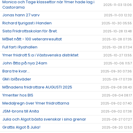
Monica och Tage klassettor när Ymer hade lag i
2025-11-03 13:06
Castorama
Jonas hann 27 varv
2025-11-03 12:32
Richard tjurigast i Handen
2025-10-30 05:55
Sista Friidrottsskolan för året.
2025-10-28 13:48
Målet nått - 100 veteranresultat
2025-10-28 07:35
Full fart i Ryahallen
2025-10-28 07:34
Ymer friidrott 5:a i Västsvenska distriktet
2025-10-27 13:55
John åtta på nya 24am
2025-10-06 11:57
Bara tre kvar...
2025-09-30 07:36
GM i blåsväder
2025-09-17 07:39
Månadens friidrottare AUGUSTI 2025
2025-09-08 08:43
Ymeriter hos BIS
2025-09-04 08:17
Medaljregn över Ymer friidrottarna
2025-09-02 07:40
JSM-brons till Anita
2025-09-02 07:38
Julia och Algot bästa svenskar i sina grenar
2025-08-27 07:27
Grattis Algot å Julia!
2025-08-20 12:53