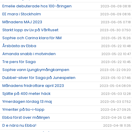
Emelie debuterade hos 100-åringen
2023-06-09 08:18
EE mara i Stockholm
2023-06-09 08:16
Månadens MAJ 2023
2023-06-05 07:18
Starkt lopp av Liv på VårRuset
2023-05-30 07:50
Sophie och Carina klara för NM
2023-05-25 15:26
Årsbästa av Ebba
2023-05-22 10:48
Amanda snabb i motvinden
2023-05-22 10:47
Tre pers för Saga
2023-05-22 10:45
Sophie vann Ljungbymångkampen
2023-05-22 09:20
Dubbel-silver för Saga på Junespelen
2023-05-10 07:46
Månadens friidrottare april 2023
2023-05-04 08:09
Sjätte på 400 meter häck
2023-05-03 12:28
Ymerdagen lördag 13 maj
2023-05-03 07:52
Ymeriter på tio-i-topp
2023-04-27 09:25
Ebba först över mållinjen
2023-04-26 12:48
D e nära nu Ebba!
2023-04-18 11:35