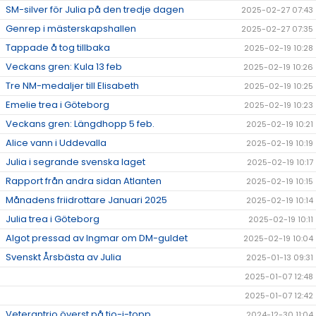
SM-silver för Julia på den tredje dagen
2025-02-27 07:43
Genrep i mästerskapshallen
2025-02-27 07:35
Tappade å tog tillbaka
2025-02-19 10:28
Veckans gren: Kula 13 feb
2025-02-19 10:26
Tre NM-medaljer till Elisabeth
2025-02-19 10:25
Emelie trea i Göteborg
2025-02-19 10:23
Veckans gren: Längdhopp 5 feb.
2025-02-19 10:21
Alice vann i Uddevalla
2025-02-19 10:19
Julia i segrande svenska laget
2025-02-19 10:17
Rapport från andra sidan Atlanten
2025-02-19 10:15
Månadens friidrottare Januari 2025
2025-02-19 10:14
Julia trea i Göteborg
2025-02-19 10:11
Algot pressad av Ingmar om DM-guldet
2025-02-19 10:04
Svenskt Årsbästa av Julia
2025-01-13 09:31
2025-01-07 12:48
2025-01-07 12:42
Veterantrio överst på tio-i-topp
2024-12-30 11:04