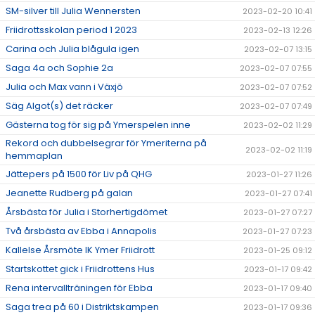
SM-silver till Julia Wennersten
2023-02-20 10:41
Friidrottsskolan period 1 2023
2023-02-13 12:26
Carina och Julia blågula igen
2023-02-07 13:15
Saga 4a och Sophie 2a
2023-02-07 07:55
Julia och Max vann i Växjö
2023-02-07 07:52
Säg Algot(s) det räcker
2023-02-07 07:49
Gästerna tog för sig på Ymerspelen inne
2023-02-02 11:29
Rekord och dubbelsegrar för Ymeriterna på
2023-02-02 11:19
hemmaplan
Jättepers på 1500 för Liv på QHG
2023-01-27 11:26
Jeanette Rudberg på galan
2023-01-27 07:41
Årsbästa för Julia i Storhertigdömet
2023-01-27 07:27
Två årsbästa av Ebba i Annapolis
2023-01-27 07:23
Kallelse Årsmöte IK Ymer Friidrott
2023-01-25 09:12
Startskottet gick i Friidrottens Hus
2023-01-17 09:42
Rena intervallträningen för Ebba
2023-01-17 09:40
Saga trea på 60 i Distriktskampen
2023-01-17 09:36