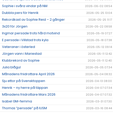
Sophie i svåra vindar på NM
2026-06-02 08:54
Dubbla pers för Henrik
2026-05-25 13:04
Rekordkast av Sophie Reid – 2 gånger
2026-05-25 11:17
3x20 för Jörgen
2026-05-22 08:58
Ingmar persade trots hård motvind
2026-05-19 07:27
E persade i Villstad trots kyla
2026-05-18 07:38
Veteraner i österled
2026-05-12 09:14
Jörgen vann i Mariestad
2026-05-11 12:42
Klubbrekord av Sophie
2026-05-11 12:40
Julia blågul
2026-05-05 07:34
Månadens friidrottare April 2026
2026-05-04 08:32
Sju ettor på Svensktoppen
2026-04-13 08:00
Henrik – ny herre på täppan
2026-04-07 07:34
Månadens friidrottare Mars 2026
2026-04-07 07:32
Isabel GM-femma
2026-03-31 07:30
Thomas ”persade” på IUSM
2026-03-16 08:44