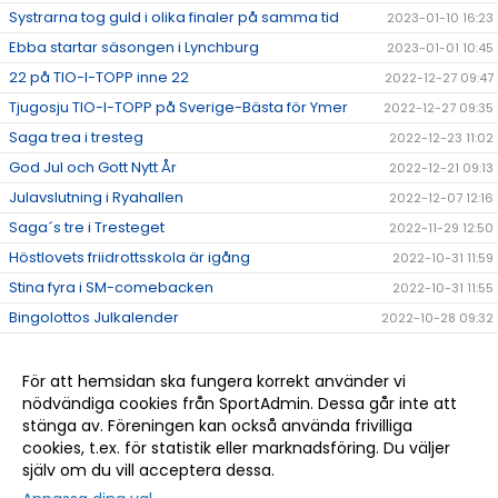
Systrarna tog guld i olika finaler på samma tid
2023-01-10 16:23
Ebba startar säsongen i Lynchburg
2023-01-01 10:45
22 på TIO-I-TOPP inne 22
2022-12-27 09:47
Tjugosju TIO-I-TOPP på Sverige-Bästa för Ymer
2022-12-27 09:35
Saga trea i tresteg
2022-12-23 11:02
God Jul och Gott Nytt År
2022-12-21 09:13
Julavslutning i Ryahallen
2022-12-07 12:16
Saga´s tre i Tresteget
2022-11-29 12:50
Höstlovets friidrottsskola är igång
2022-10-31 11:59
Stina fyra i SM-comebacken
2022-10-31 11:55
Bingolottos Julkalender
2022-10-28 09:32
Tränar/ledarkläder.
2022-10-27 14:02
Eric tog hem femman i Alingsås
2022-10-11 11:20
För att hemsidan ska fungera korrekt använder vi
nödvändiga cookies från SportAdmin. Dessa går inte att
Det kom en skur...
2022-10-06 13:04
stänga av. Föreningen kan också använda frivilliga
Tre GM-medaljer till Ymer
2022-09-20 09:35
cookies, t.ex. för statistik eller marknadsföring. Du väljer
själv om du vill acceptera dessa.