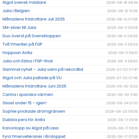
Algot svensk mästare
2025-08-18 08:44
Julia i Belgien
2025-08-12 13:36
Månadens friidrottare Juli 2025
2025-08-12 07:36
SM-silver till Julia
2025-08-11 09:08
Duo överst på Svensktoppen
2025-08-11 09:06
Två Ymeriter på FGP
2025-08-11 09:03
Hoppsan Anita
2025-08-11 09:01
Julia och Ebba i FGP-final
2025-08-11 08:50
Gammal nyhet – Julia vann på rekordtid
2025-07-02 07:47
Algot och Julia pallade på VU
2025-07-02 07:45
Månadens friidrottare Juni 2025
2025-06-30 13:22
Carina i spanska värmen
2025-06-30 11:40
Sissel under 15 – igen!
2025-06-24 07:21
Sophie prickade drömgränsen
2025-06-23 09:35
Dubbla pers för Anita
2025-06-17 09:18
Kanonlopp av Algot på Laxa
2025-06-17 09:15
Fyra Ymerveteraner i Broloppet
2025-06-17 07:39