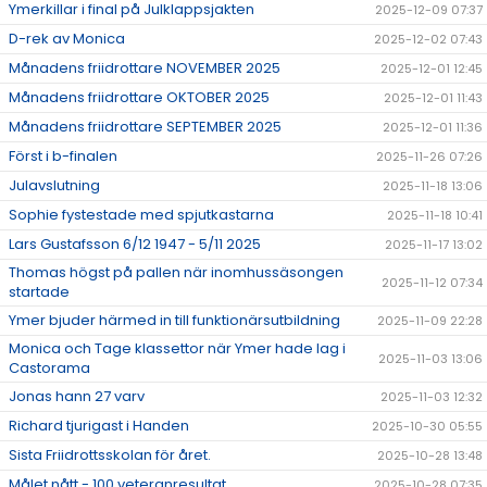
Ymerkillar i final på Julklappsjakten
2025-12-09 07:37
D-rek av Monica
2025-12-02 07:43
Månadens friidrottare NOVEMBER 2025
2025-12-01 12:45
Månadens friidrottare OKTOBER 2025
2025-12-01 11:43
Månadens friidrottare SEPTEMBER 2025
2025-12-01 11:36
Först i b-finalen
2025-11-26 07:26
Julavslutning
2025-11-18 13:06
Sophie fystestade med spjutkastarna
2025-11-18 10:41
Lars Gustafsson 6/12 1947 - 5/11 2025
2025-11-17 13:02
Thomas högst på pallen när inomhussäsongen
2025-11-12 07:34
startade
Ymer bjuder härmed in till funktionärsutbildning
2025-11-09 22:28
Monica och Tage klassettor när Ymer hade lag i
2025-11-03 13:06
Castorama
Jonas hann 27 varv
2025-11-03 12:32
Richard tjurigast i Handen
2025-10-30 05:55
Sista Friidrottsskolan för året.
2025-10-28 13:48
Målet nått - 100 veteranresultat
2025-10-28 07:35