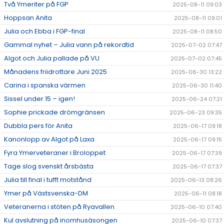
Två Ymeriter på FGP
2025-08-11 09:03
Hoppsan Anita
2025-08-11 09:01
Julia och Ebba i FGP-final
2025-08-11 08:50
Gammal nyhet – Julia vann på rekordtid
2025-07-02 07:47
Algot och Julia pallade på VU
2025-07-02 07:45
Månadens friidrottare Juni 2025
2025-06-30 13:22
Carina i spanska värmen
2025-06-30 11:40
Sissel under 15 – igen!
2025-06-24 07:21
Sophie prickade drömgränsen
2025-06-23 09:35
Dubbla pers för Anita
2025-06-17 09:18
Kanonlopp av Algot på Laxa
2025-06-17 09:15
Fyra Ymerveteraner i Broloppet
2025-06-17 07:39
Tage slog svenskt årsbästa
2025-06-17 07:37
Julia till final i tufft motstånd
2025-06-13 08:26
Ymer på Västsvenska-DM
2025-06-11 08:18
Veteranerna i stöten på Ryavallen
2025-06-10 07:40
Kul avslutning på inomhusäsongen
2025-06-10 07:37