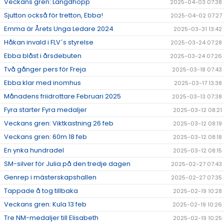
Veckans gren: Längdhopp
2025-04-03 07:38
Sjutton också för tretton, Ebba!
2025-04-02 07:27
Emma är Årets Unga Ledare 2024
2025-03-31 13:42
Håkan invald i FLV´s styrelse
2025-03-24 07:28
Ebba blåst i årsdebuten
2025-03-24 07:26
Två gånger pers för Freja
2025-03-18 07:43
Ebba klar med inomhus
2025-03-17 13:38
Månadens friidrottare Februari 2025
2025-03-13 07:38
Fyra starter Fyra medaljer
2025-03-12 08:21
Veckans gren: Viktkastning 26 feb
2025-03-12 08:19
Veckans gren: 60m 18 feb
2025-03-12 08:18
En ynka hundradel
2025-03-12 08:15
SM-silver för Julia på den tredje dagen
2025-02-27 07:43
Genrep i mästerskapshallen
2025-02-27 07:35
Tappade å tog tillbaka
2025-02-19 10:28
Veckans gren: Kula 13 feb
2025-02-19 10:26
Tre NM-medaljer till Elisabeth
2025-02-19 10:25