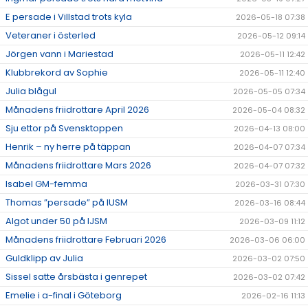
E persade i Villstad trots kyla
2026-05-18 07:38
Veteraner i österled
2026-05-12 09:14
Jörgen vann i Mariestad
2026-05-11 12:42
Klubbrekord av Sophie
2026-05-11 12:40
Julia blågul
2026-05-05 07:34
Månadens friidrottare April 2026
2026-05-04 08:32
Sju ettor på Svensktoppen
2026-04-13 08:00
Henrik – ny herre på täppan
2026-04-07 07:34
Månadens friidrottare Mars 2026
2026-04-07 07:32
Isabel GM-femma
2026-03-31 07:30
Thomas ”persade” på IUSM
2026-03-16 08:44
Algot under 50 på IJSM
2026-03-09 11:12
Månadens friidrottare Februari 2026
2026-03-06 06:00
Guldklipp av Julia
2026-03-02 07:50
Sissel satte årsbästa i genrepet
2026-03-02 07:42
Emelie i a-final i Göteborg
2026-02-16 11:13