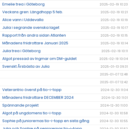
Emelie trea i Göteborg
2025-02-19 10:23
Veckans gren: Längdhopp 5 feb.
2025-02-19 10:21
Alice vann i Uddevalla
2025-02-19 10:19
Julia i segrande svenska laget
2025-02-19 10:17
Rapport från andra sidan Atlanten
2025-02-19 10:15
Månadens friidrottare Januari 2025
2025-02-19 10:14
Julia trea i Göteborg
2025-02-19 10:11
Algot pressad av Ingmar om DM-guldet
2025-02-19 10:04
Svenskt Årsbästa av Julia
2025-01-13 09:31
2025-01-07 12:48
2025-01-07 12:42
Veterantrio överst på tio-i-topp
2024-12-30 11:04
Månadens friidrottare DECEMBER 2024
2024-12-30 11:01
Spännande projekt
2024-12-30 11:00
Algot på ungdomens tio-i-topp
2024-12-30 10:58
Sophie på juniorernas tio-i-topp en sista gång
2024-12-30 10:55
Julia och Sophie på seniorernas tio-i-topp
2024-12-30 10:52