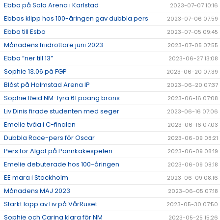
Ebba på Sola Arena i Karlstad
2023-07-07 10:16
Ebbas klipp hos 100-åringen gav dubbla pers
2023-07-06 07:59
Ebba till Esbo
2023-07-05 09:45
Månadens friidrottare juni 2023
2023-07-05 07:55
Ebba ”ner till 13”
2023-06-27 13:08
Sophie 13.06 på FGP
2023-06-20 07:39
Blåst på Halmstad Arena IP
2023-06-20 07:37
Sophie Reid NM-fyra 61 poäng brons
2023-06-16 07:08
Liv Dinis firade studenten med seger
2023-06-16 07:06
Emelie tvåa i C-finalen
2023-06-16 07:03
Dubbla Race-pers för Oscar
2023-06-09 08:21
Pers för Algot på Pannkakespelen
2023-06-09 08:19
Emelie debuterade hos 100-åringen
2023-06-09 08:18
EE mara i Stockholm
2023-06-09 08:16
Månadens MAJ 2023
2023-06-05 07:18
Starkt lopp av Liv på VårRuset
2023-05-30 07:50
Sophie och Carina klara för NM
2023-05-25 15:26