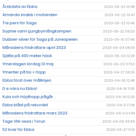
Årsbästa av Ebba
2023-05-22 10:48
Amanda snabb i motvinden
2023-05-22 10:47
Tre pers för Saga
2023-05-22 10:45
Sophie vann Ljungbymångkampen
2023-05-22 09:20
Dubbel-silver för Saga på Junespelen
2023-05-10 07:46
Månadens friidrottare april 2023
2023-05-04 08:09
Sjätte på 400 meter häck
2023-05-03 12:28
Ymerdagen lördag 13 maj
2023-05-03 07:52
Ymeriter på tio-i-topp
2023-04-27 09:25
Ebba först över mållinjen
2023-04-26 12:48
D e nära nu Ebba!
2023-04-18 11:35
Kula och höjdhopp pågår...
2023-04-14 12:29
Ebba blåst på rekordet
2023-04-11 17:38
Månadens friidrottare mars 2023
2023-04-11 07:44
Tage VM-sexa i Torun
2023-04-06 06:58
52 kvar för Ebba
2023-03-27 11:10