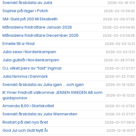
Svenskt årsbästa av Julia
2026-02-16 11:11
Sophie på läger i Potch
2026-02-13 09:42
SM-Guld på 200 till Elisabeth
2026-02-09 07:35
Månadens friidrottare Januari 2026
2026-02-04 09:43
Månadens friidrottare December 2025
2026-02-04 09:38
Emelie till a-final
2026-02-02 12:21
Julia sexa i Nordenkampen
2026-02-02 11:21
Julia gulblå i Nordenkampen
2026-01-28 07:26
OJ, vilket pers av ”fast” Ingmar
2026-01-27 07:37
Julia femma i Danmark
2026-01-22 17:30
Svenskt årsbästa av Julia igen ….och igen
2026-01-19 12:50
IK Ymer Friidrott välkomnar JENSEN SWEDEN AB som
2026-01-15 12:23
guldsponsor
Amanda 8,00 i Startskottet
2026-01-12 07:52
Svenskt årsbästa av Julia Wennersten
2026-01-12 07:37
Rivstart på det nya året
2026-01-07 08:19
God Jul och Gott Nytt År
2025-12-19 10:57