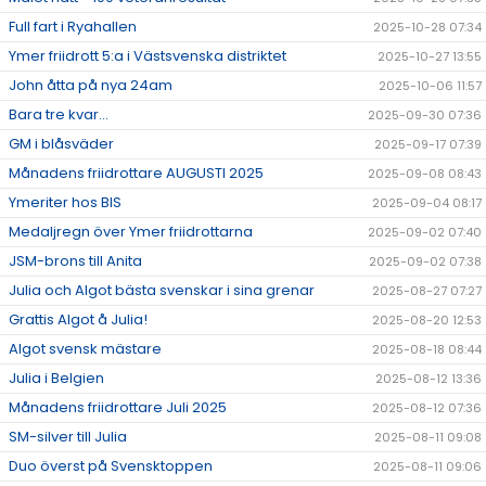
Full fart i Ryahallen
2025-10-28 07:34
Ymer friidrott 5:a i Västsvenska distriktet
2025-10-27 13:55
John åtta på nya 24am
2025-10-06 11:57
Bara tre kvar...
2025-09-30 07:36
GM i blåsväder
2025-09-17 07:39
Månadens friidrottare AUGUSTI 2025
2025-09-08 08:43
Ymeriter hos BIS
2025-09-04 08:17
Medaljregn över Ymer friidrottarna
2025-09-02 07:40
JSM-brons till Anita
2025-09-02 07:38
Julia och Algot bästa svenskar i sina grenar
2025-08-27 07:27
Grattis Algot å Julia!
2025-08-20 12:53
Algot svensk mästare
2025-08-18 08:44
Julia i Belgien
2025-08-12 13:36
Månadens friidrottare Juli 2025
2025-08-12 07:36
SM-silver till Julia
2025-08-11 09:08
Duo överst på Svensktoppen
2025-08-11 09:06