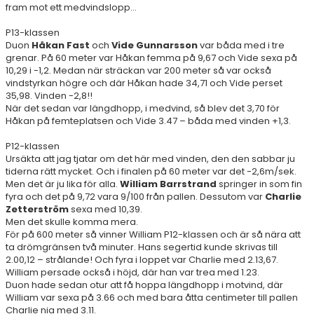
fram mot ett medvindslopp...
P13-klassen
Duon
Håkan Fast
och
Vide Gunnarsson
var båda med i tre
grenar. På 60 meter var Håkan femma på 9,67 och Vide sexa på
10,29 i -1,2. Medan när sträckan var 200 meter så var också
vindstyrkan högre och där Håkan hade 34,71 och Vide perset
35,98. Vinden -2,8!!
När det sedan var längdhopp, i medvind, så blev det 3,70 för
Håkan på femteplatsen och Vide 3.47 – båda med vinden +1,3.
P12-klassen
Ursäkta att jag tjatar om det här med vinden, den den sabbar ju
tiderna rätt mycket. Och i finalen på 60 meter var det -2,6m/sek.
Men det är ju lika för alla.
William Barrstrand
springer in som fin
fyra och det på 9,72 vara 9/100 från pallen. Dessutom var
Charlie
Zetterström
sexa med 10,39.
Men det skulle komma mera.
För på 600 meter så vinner William P12-klassen och är så nära att
ta drömgränsen två minuter. Hans segertid kunde skrivas till
2.00,12 – strålande! Och fyra i loppet var Charlie med 2.13,67.
William persade också i höjd, där han var trea med 1.23.
Duon hade sedan otur att få hoppa längdhopp i motvind, där
William var sexa på 3.66 och med bara åtta centimeter till pallen
Charlie nia med 3.11.