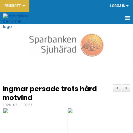
FRIIDROTT
LOGGA IN
HEM - FRIIDROTT
KONTAKT
OM KLUBBEN
NYHETER
KALENDER
Ingmar persade trots hård
<
>
DOKUMENT
motvind
2026-05-19 07:27
FRIIDROTTSSKOLAN
YMERSPELEN DEN 7:E JUNI 2026
TÄVLINGAR