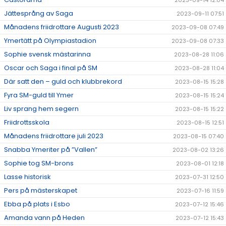
2023-09-14 12:04
Jättesprång av Saga
2023-09-11 07:51
Månadens friidrottare Augusti 2023
2023-09-08 07:49
Ymertätt på Olympiastadion
2023-09-08 07:33
Sophie svensk mästarinna
2023-08-28 11:06
Oscar och Saga i final på SM
2023-08-28 11:04
Där satt den – guld och klubbrekord
2023-08-15 15:28
Fyra SM-guld till Ymer
2023-08-15 15:24
Liv sprang hem segern
2023-08-15 15:22
Friidrottsskola
2023-08-15 12:51
Månadens friidrottare juli 2023
2023-08-15 07:40
Snabba Ymeriter på ”Vallen”
2023-08-02 13:26
Sophie tog SM-brons
2023-08-01 12:18
Lasse historisk
2023-07-31 12:50
Pers på mästerskapet
2023-07-16 11:59
Ebba på plats i Esbo
2023-07-12 15:46
Amanda vann på Heden
2023-07-12 15:43