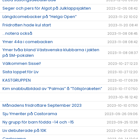
2023-12-06 09:35
Seger och pers för Algot på Julklappsjakten
2023-12-05 08:42
Längdcomebacker på ”Helga Open”
2023-11-22 10:02
Friidrotten hade kul start
2023-11-20 08:41
...notera också
2023-11-08 08:45
Ymer 44a i comebacken
2023-11-08 08:42
Ymer tvåa bland Västsvenska klubbarna i jakten
2023-11-08 08:37
på SM-pokalen
Välkommen Sissel!
2023-10-27 12:23
Sista loppet för Liv
2023-10-27 12:20
KASTGRUPPEN
2023-10-17 09:39
Kim snabbutbildad av ”Palmas” å ”Töllsjöraketen”
2023-10-17 07:50
2023-10-16 12:42
Månadens friidrottare September 2023
2023-10-10 07:50
Sju Ymeriter på Castorama
2023-09-26 09:06
Ny grupp för barn födda -14 och -15
2023-09-25 13:38
Liv debuterade på 10K
2023-09-21 07:40
Castorama