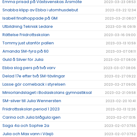
Emma prisad på Västsvenskas Årsmöte
2023-03-23 08:53
Snabba klipp av Ebba i utomhusdebut
2023-03-22 12:34
Isabell finalhoppade på GM
2023-03-21 08:07
Utbildning Teknisk Ledare
2023-03-16 09:19
Rättelse Friidrottsskolan
2023-03-16 09:00
Tommy just utanför pallen
2023-03-13 10:59
Amanda SM-fyra på 60
2023-03-07 08:11
Guld å Silver för Julia
2023-03-07 08:09
Ebba slog pers på två varv
2023-03-07 08:06
Delad 17e efter två SM-tävlingar
2023-02-27 09:22
Lasse gör comeback i styrelsen
2023-02-27 09:05
Miniorlandslaget i Bodaskolans gymnastiksal
2023-02-21 09:58
SM-silver till Julia Wennersten
2023-02-20 10:41
Friidrottsskolan period 1 2023
2023-02-13 12:26
Carina och Julia blågula igen
2023-02-07 13:15
Saga 4a och Sophie 2a
2023-02-07 07:55
Julia och Max vann i Växjö
2023-02-07 07:52