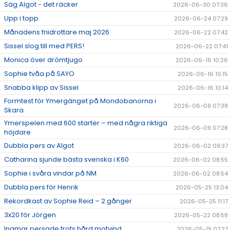
Säg Algot - det räcker
2026-06-30 07:36
Upp i topp
2026-06-24 07:29
Månadens friidrottare maj 2026
2026-06-22 07:42
Sissel slog till med PERS!
2026-06-22 07:41
Monica över drömtjugo
2026-06-16 10:26
Sophie tvåa på SAYO
2026-06-16 10:15
Snabba klipp av Sissel
2026-06-16 10:14
Formtest för Ymergänget på Mondobanorna i
2026-06-09 07:38
Skara
Ymerspelen med 600 starter – med några riktiga
2026-06-09 07:28
höjdare
Dubbla pers av Algot
2026-06-02 09:37
Catharina sjunde bästa svenska i K60
2026-06-02 08:55
Sophie i svåra vindar på NM
2026-06-02 08:54
Dubbla pers för Henrik
2026-05-25 13:04
Rekordkast av Sophie Reid – 2 gånger
2026-05-25 11:17
3x20 för Jörgen
2026-05-22 08:58
Ingmar persade trots hård motvind
2026-05-19 07:27