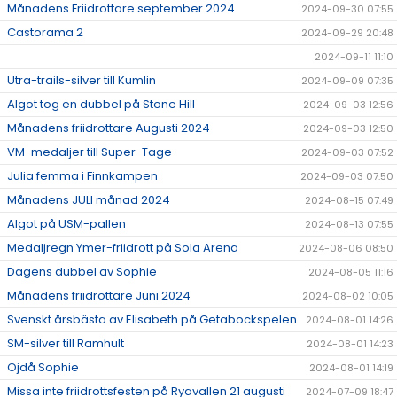
Månadens Friidrottare september 2024
2024-09-30 07:55
Castorama 2
2024-09-29 20:48
2024-09-11 11:10
Utra-trails-silver till Kumlin
2024-09-09 07:35
Algot tog en dubbel på Stone Hill
2024-09-03 12:56
Månadens friidrottare Augusti 2024
2024-09-03 12:50
VM-medaljer till Super-Tage
2024-09-03 07:52
Julia femma i Finnkampen
2024-09-03 07:50
Månadens JULI månad 2024
2024-08-15 07:49
Algot på USM-pallen
2024-08-13 07:55
Medaljregn Ymer-friidrott på Sola Arena
2024-08-06 08:50
Dagens dubbel av Sophie
2024-08-05 11:16
Månadens friidrottare Juni 2024
2024-08-02 10:05
Svenskt årsbästa av Elisabeth på Getabockspelen
2024-08-01 14:26
SM-silver till Ramhult
2024-08-01 14:23
Ojdå Sophie
2024-08-01 14:19
Missa inte friidrottsfesten på Ryavallen 21 augusti
2024-07-09 18:47