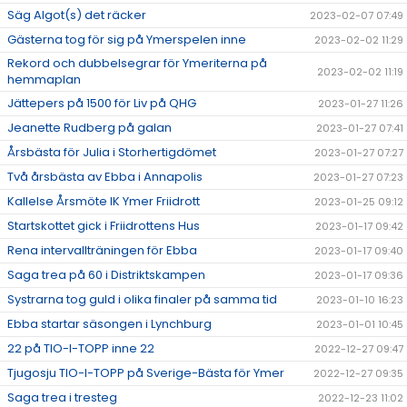
Säg Algot(s) det räcker
2023-02-07 07:49
Gästerna tog för sig på Ymerspelen inne
2023-02-02 11:29
Rekord och dubbelsegrar för Ymeriterna på
2023-02-02 11:19
hemmaplan
Jättepers på 1500 för Liv på QHG
2023-01-27 11:26
Jeanette Rudberg på galan
2023-01-27 07:41
Årsbästa för Julia i Storhertigdömet
2023-01-27 07:27
Två årsbästa av Ebba i Annapolis
2023-01-27 07:23
Kallelse Årsmöte IK Ymer Friidrott
2023-01-25 09:12
Startskottet gick i Friidrottens Hus
2023-01-17 09:42
Rena intervallträningen för Ebba
2023-01-17 09:40
Saga trea på 60 i Distriktskampen
2023-01-17 09:36
Systrarna tog guld i olika finaler på samma tid
2023-01-10 16:23
Ebba startar säsongen i Lynchburg
2023-01-01 10:45
22 på TIO-I-TOPP inne 22
2022-12-27 09:47
Tjugosju TIO-I-TOPP på Sverige-Bästa för Ymer
2022-12-27 09:35
Saga trea i tresteg
2022-12-23 11:02