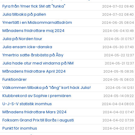
Fyra från Ymer fick SM att "funka"
2024-07-02 09:40
Julia tillbaka på pallen
2024-07-02 08:40
Ymertätt i en Midsommarnattsdröm
2024-06-25 08:04
Månadens friidrottare maj 2024
2024-06-04 10:49
Julia på Norden tour
2024-05-31 07:57
Julia ensam icke-danska
2024-05-30 07:43
Ymertrio satte årsbästa på Åby
2024-05-22 12:37
Julia hade otur med vindarna på NM
2024-05-21 12:37
Månadens friidrottare April 2024
2024-05-15 08:35
Funktionärer
2024-05-15 08:03
Välkommen tillbaka på ”lång” kort häck Julia!
2024-05-14 12:51
Klubbrekord av Sophie i premiären
2024-05-14 09:22
U-J-S-V statistik inomhus
2024-04-04 08:03
Månadens friidrottare Mars 2024
2024-04-02 07:47
Folksam Grand Prix till Borås i augusti
2024-04-02 07:39
Punkt för inomhus
2024-04-02 07:37