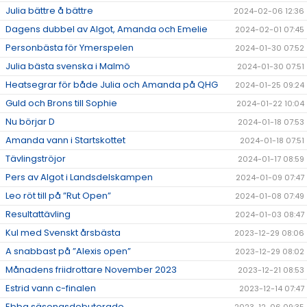
Julia bättre å bättre
2024-02-06 12:36
Dagens dubbel av Algot, Amanda och Emelie
2024-02-01 07:45
Personbästa för Ymerspelen
2024-01-30 07:52
Julia bästa svenska i Malmö
2024-01-30 07:51
Heatsegrar för både Julia och Amanda på QHG
2024-01-25 09:24
Guld och Brons till Sophie
2024-01-22 10:04
Nu börjar D
2024-01-18 07:53
Amanda vann i Startskottet
2024-01-18 07:51
Tävlingströjor
2024-01-17 08:59
Pers av Algot i Landsdelskampen
2024-01-09 07:47
Leo röt till på ”Rut Open”
2024-01-08 07:49
Resultattävling
2024-01-03 08:47
Kul med Svenskt årsbästa
2023-12-29 08:06
A snabbast på ”Alexis open”
2023-12-29 08:02
Månadens friidrottare November 2023
2023-12-21 08:53
Estrid vann c-finalen
2023-12-14 07:47
Ebba säsongsdebuterade