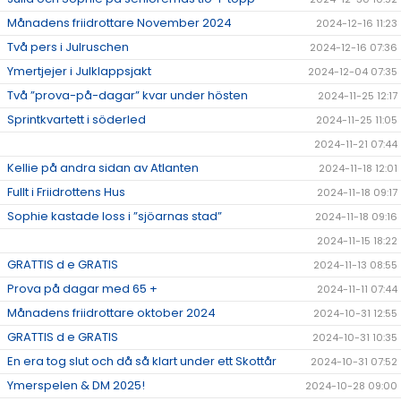
Månadens friidrottare November 2024
2024-12-16 11:23
Två pers i Julruschen
2024-12-16 07:36
Ymertjejer i Julklappsjakt
2024-12-04 07:35
Två ”prova-på-dagar” kvar under hösten
2024-11-25 12:17
Sprintkvartett i söderled
2024-11-25 11:05
2024-11-21 07:44
Kellie på andra sidan av Atlanten
2024-11-18 12:01
Fullt i Friidrottens Hus
2024-11-18 09:17
Sophie kastade loss i ”sjöarnas stad”
2024-11-18 09:16
2024-11-15 18:22
GRATTIS d e GRATIS
2024-11-13 08:55
Prova på dagar med 65 +
2024-11-11 07:44
Månadens friidrottare oktober 2024
2024-10-31 12:55
GRATTIS d e GRATIS
2024-10-31 10:35
En era tog slut och då så klart under ett Skottår
2024-10-31 07:52
Ymerspelen & DM 2025!
2024-10-28 09:00