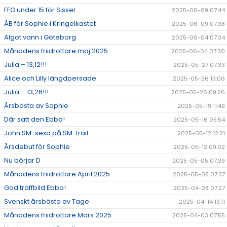
FFG under 15 för Sissel
2025-06-09 07:44
ÅB för Sophie i Kringelkastet
2025-06-09 07:38
Algot vann i Göteborg
2025-06-04 07:34
Månadens friidrottare maj 2025
2025-06-04 07:30
Julia – 13,12!!!
2025-05-27 07:33
Alice och Lilly längdpersade
2025-05-26 13:06
Julia – 13,26!!!
2025-05-26 09:26
Årsbästa av Sophie
2025-05-19 11:49
Där satt den Ebba!
2025-05-16 05:54
John SM-sexa på SM-trail
2025-05-12 12:21
Årsdebut för Sophie
2025-05-12 09:02
Nu börjar D
2025-05-05 07:39
Månadens friidrottare April 2025
2025-05-05 07:37
God träffbild Ebba!
2025-04-28 07:27
Svenskt årsbästa av Tage
2025-04-14 13:11
Månadens friidrottare Mars 2025
2025-04-03 07:55