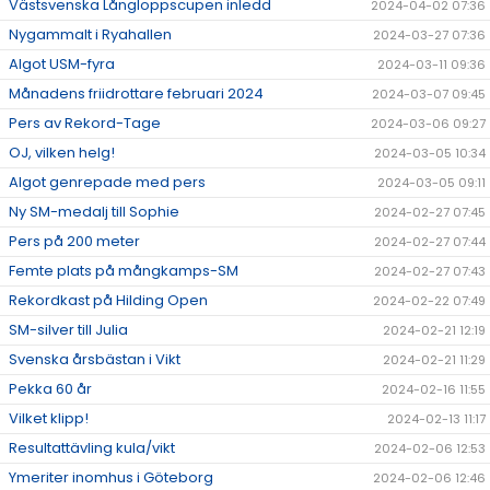
Västsvenska Långloppscupen inledd
2024-04-02 07:36
Nygammalt i Ryahallen
2024-03-27 07:36
Algot USM-fyra
2024-03-11 09:36
Månadens friidrottare februari 2024
2024-03-07 09:45
Pers av Rekord-Tage
2024-03-06 09:27
OJ, vilken helg!
2024-03-05 10:34
Algot genrepade med pers
2024-03-05 09:11
Ny SM-medalj till Sophie
2024-02-27 07:45
Pers på 200 meter
2024-02-27 07:44
Femte plats på mångkamps-SM
2024-02-27 07:43
Rekordkast på Hilding Open
2024-02-22 07:49
SM-silver till Julia
2024-02-21 12:19
Svenska årsbästan i Vikt
2024-02-21 11:29
Pekka 60 år
2024-02-16 11:55
Vilket klipp!
2024-02-13 11:17
Resultattävling kula/vikt
2024-02-06 12:53
Ymeriter inomhus i Göteborg
2024-02-06 12:46