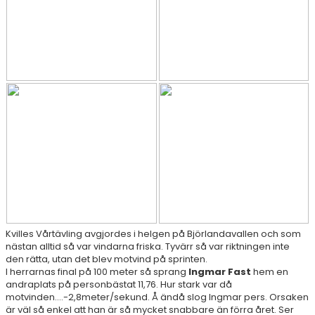
RESULTAT & STATISTIK
NIU BORÅS
MÅNADENS FRIIDROTTARE
Kvilles Vårtävling avgjordes i helgen på Björlandavallen och som
nästan alltid så var vindarna friska. Tyvärr så var riktningen inte
den rätta, utan det blev motvind på sprinten.
I herrarnas final på 100 meter så sprang
Ingmar Fast
hem en
andraplats på personbästat 11,76. Hur stark var då
motvinden....-2,8meter/sekund. Å ändå slog Ingmar pers. Orsaken
är väl så enkel att han är så mycket snabbare än förra året. Ser