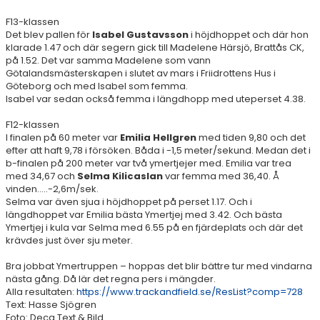
F13-klassen
Det blev pallen för
Isabel Gustavsson
i höjdhoppet och där hon
klarade 1.47 och där segern gick till Madelene Härsjö, Brattås CK,
på 1.52. Det var samma Madelene som vann
Götalandsmästerskapen i slutet av mars i Friidrottens Hus i
Göteborg och med Isabel som femma.
Isabel var sedan också femma i längdhopp med uteperset 4.38.
F12-klassen
I finalen på 60 meter var
Emilia Hellgren
med tiden 9,80 och det
efter att haft 9,78 i försöken. Båda i -1,5 meter/sekund. Medan det i
b-finalen på 200 meter var två ymertjejer med. Emilia var trea
med 34,67 och
Selma Kilicaslan
var femma med 36,40. Å
vinden.....-2,6m/sek.
Selma var även sjua i höjdhoppet på perset 1.17. Och i
längdhoppet var Emilia bästa Ymertjej med 3.42. Och bästa
Ymertjej i kula var Selma med 6.55 på en fjärdeplats och där det
krävdes just över sju meter.
Bra jobbat Ymertruppen – hoppas det blir bättre tur med vindarna
nästa gång. Då lär det regna pers i mängder.
Alla resultaten:
https://www.trackandfield.se/ResList?comp=728
Text: Hasse Sjögren
Foto: Deca Text & Bild