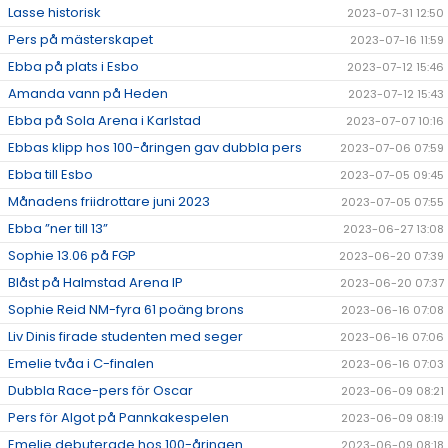
Lasse historisk
2023-07-31 12:50
Pers på mästerskapet
2023-07-16 11:59
Ebba på plats i Esbo
2023-07-12 15:46
Amanda vann på Heden
2023-07-12 15:43
Ebba på Sola Arena i Karlstad
2023-07-07 10:16
Ebbas klipp hos 100-åringen gav dubbla pers
2023-07-06 07:59
Ebba till Esbo
2023-07-05 09:45
Månadens friidrottare juni 2023
2023-07-05 07:55
Ebba ”ner till 13”
2023-06-27 13:08
Sophie 13.06 på FGP
2023-06-20 07:39
Blåst på Halmstad Arena IP
2023-06-20 07:37
Sophie Reid NM-fyra 61 poäng brons
2023-06-16 07:08
Liv Dinis firade studenten med seger
2023-06-16 07:06
Emelie tvåa i C-finalen
2023-06-16 07:03
Dubbla Race-pers för Oscar
2023-06-09 08:21
Pers för Algot på Pannkakespelen
2023-06-09 08:19
Emelie debuterade hos 100-åringen
2023-06-09 08:18