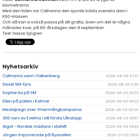
kilometrarna.
Med den tiden var Catharina den sjunde bästa svenska dam i
RESULTAT & STATISTIK
K60-klassen.
Och då kan vi också passa på att gratta, även om det är några
månader kvar, på 60-årsdagen den 8 september..
NIU BORÅS
Text: Hasse Sjögren
MÅNADENS FRIIDROTTARE
Nyhetsarkiv
Catharina vann i Falkenberg
2026-08-06 07:27
Sissel SM-fyra
2026-08-03 11:30
Sophie tia på SM
2026-08-03 09:03
Ellen på pallen i Kalmar
2026-08-03 09:02
Medaljregn över Ymermångkamparna
2026-08-03 09:00
300 varv av Evelina i sitt första Ultralopp
2026-08-03 08:57
Algot - Nordisk mästare i stafett
2026-08-03 08:55
Jörgen imponerade på Ryavallen
2026-07-02 09:51