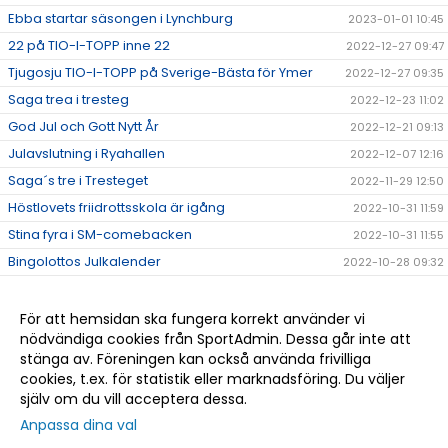
Ebba startar säsongen i Lynchburg
2023-01-01 10:45
22 på TIO-I-TOPP inne 22
2022-12-27 09:47
Tjugosju TIO-I-TOPP på Sverige-Bästa för Ymer
2022-12-27 09:35
Saga trea i tresteg
2022-12-23 11:02
God Jul och Gott Nytt År
2022-12-21 09:13
Julavslutning i Ryahallen
2022-12-07 12:16
Saga´s tre i Tresteget
2022-11-29 12:50
Höstlovets friidrottsskola är igång
2022-10-31 11:59
Stina fyra i SM-comebacken
2022-10-31 11:55
Bingolottos Julkalender
2022-10-28 09:32
Tränar/ledarkläder.
2022-10-27 14:02
Eric tog hem femman i Alingsås
2022-10-11 11:20
För att hemsidan ska fungera korrekt använder vi
nödvändiga cookies från SportAdmin. Dessa går inte att
Det kom en skur...
2022-10-06 13:04
stänga av. Föreningen kan också använda frivilliga
Tre GM-medaljer till Ymer
2022-09-20 09:35
cookies, t.ex. för statistik eller marknadsföring. Du väljer
själv om du vill acceptera dessa.
Anpassa dina val
Cookie-
Gå till