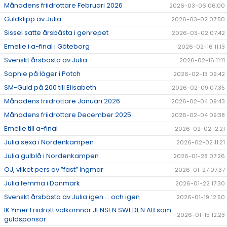
Månadens friidrottare Februari 2026
2026-03-06 06:00
Guldklipp av Julia
2026-03-02 07:50
Sissel satte årsbästa i genrepet
2026-03-02 07:42
Emelie i a-final i Göteborg
2026-02-16 11:13
Svenskt årsbästa av Julia
2026-02-16 11:11
Sophie på läger i Potch
2026-02-13 09:42
SM-Guld på 200 till Elisabeth
2026-02-09 07:35
Månadens friidrottare Januari 2026
2026-02-04 09:43
Månadens friidrottare December 2025
2026-02-04 09:38
Emelie till a-final
2026-02-02 12:21
Julia sexa i Nordenkampen
2026-02-02 11:21
Julia gulblå i Nordenkampen
2026-01-28 07:26
OJ, vilket pers av ”fast” Ingmar
2026-01-27 07:37
Julia femma i Danmark
2026-01-22 17:30
Svenskt årsbästa av Julia igen ….och igen
2026-01-19 12:50
IK Ymer Friidrott välkomnar JENSEN SWEDEN AB som
2026-01-15 12:23
guldsponsor