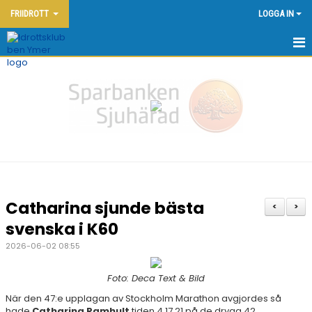
FRIIDROTT
LOGGA IN
HEM - FRIIDROTT
KONTAKT
OM KLUBBEN
NYHETER
KALENDER
Catharina sjunde bästa
<
>
DOKUMENT
svenska i K60
2026-06-02 08:55
FRIIDROTTSSKOLAN
Foto: Deca Text & Bild
YMERSPELEN DEN 7:E JUNI 2026
När den 47:e upplagan av Stockholm Marathon avgjordes så
hade
TÄVLINGAR
Catharina Ramhult
tiden 4.17.21 på de dryga 42