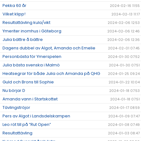
Pekka 60 år
2024-02-16 11:55
Vilket klipp!
2024-02-13 11:17
Resultattävling kula/vikt
2024-02-06 12:53
Ymeriter inomhus i Göteborg
2024-02-06 12:46
Julia bättre å bättre
2024-02-06 12:36
Dagens dubbel av Algot, Amanda och Emelie
2024-02-01 07:45
Personbästa för Ymerspelen
2024-01-30 07:52
Julia bästa svenska i Malmö
2024-01-30 07:51
Heatsegrar för både Julia och Amanda på QHG
2024-01-25 09:24
Guld och Brons till Sophie
2024-01-22 10:04
Nu börjar D
2024-01-18 07:53
Amanda vann i Startskottet
2024-01-18 07:51
Tävlingströjor
2024-01-17 08:59
Pers av Algot i Landsdelskampen
2024-01-09 07:47
Leo röt till på ”Rut Open”
2024-01-08 07:49
Resultattävling
2024-01-03 08:47