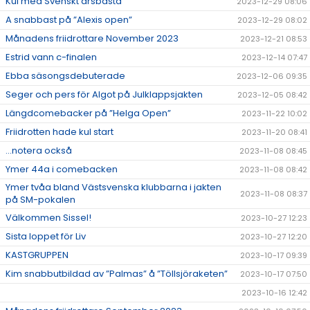
Kul med Svenskt årsbästa
2023-12-29 08:06
A snabbast på ”Alexis open”
2023-12-29 08:02
Månadens friidrottare November 2023
2023-12-21 08:53
Estrid vann c-finalen
2023-12-14 07:47
Ebba säsongsdebuterade
2023-12-06 09:35
Seger och pers för Algot på Julklappsjakten
2023-12-05 08:42
Längdcomebacker på ”Helga Open”
2023-11-22 10:02
Friidrotten hade kul start
2023-11-20 08:41
...notera också
2023-11-08 08:45
Ymer 44a i comebacken
2023-11-08 08:42
Ymer tvåa bland Västsvenska klubbarna i jakten
2023-11-08 08:37
på SM-pokalen
Välkommen Sissel!
2023-10-27 12:23
Sista loppet för Liv
2023-10-27 12:20
KASTGRUPPEN
2023-10-17 09:39
Kim snabbutbildad av ”Palmas” å ”Töllsjöraketen”
2023-10-17 07:50
2023-10-16 12:42