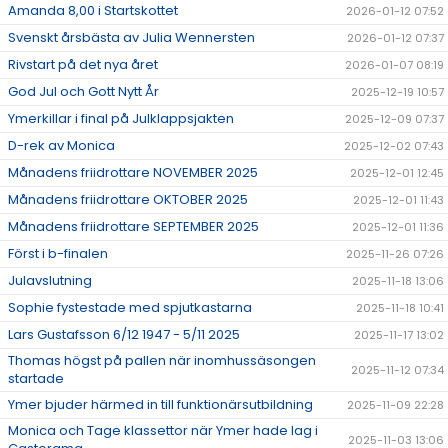
Amanda 8,00 i Startskottet
2026-01-12 07:52
Svenskt årsbästa av Julia Wennersten
2026-01-12 07:37
Rivstart på det nya året
2026-01-07 08:19
God Jul och Gott Nytt År
2025-12-19 10:57
Ymerkillar i final på Julklappsjakten
2025-12-09 07:37
D-rek av Monica
2025-12-02 07:43
Månadens friidrottare NOVEMBER 2025
2025-12-01 12:45
Månadens friidrottare OKTOBER 2025
2025-12-01 11:43
Månadens friidrottare SEPTEMBER 2025
2025-12-01 11:36
Först i b-finalen
2025-11-26 07:26
Julavslutning
2025-11-18 13:06
Sophie fystestade med spjutkastarna
2025-11-18 10:41
Lars Gustafsson 6/12 1947 - 5/11 2025
2025-11-17 13:02
Thomas högst på pallen när inomhussäsongen
2025-11-12 07:34
startade
Ymer bjuder härmed in till funktionärsutbildning
2025-11-09 22:28
Monica och Tage klassettor när Ymer hade lag i
2025-11-03 13:06