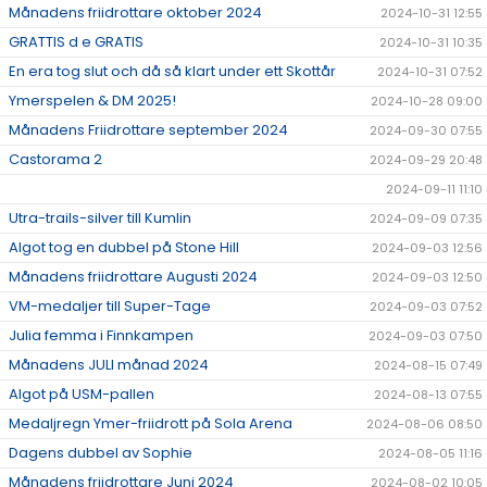
Månadens friidrottare oktober 2024
2024-10-31 12:55
GRATTIS d e GRATIS
2024-10-31 10:35
En era tog slut och då så klart under ett Skottår
2024-10-31 07:52
Ymerspelen & DM 2025!
2024-10-28 09:00
Månadens Friidrottare september 2024
2024-09-30 07:55
Castorama 2
2024-09-29 20:48
2024-09-11 11:10
Utra-trails-silver till Kumlin
2024-09-09 07:35
Algot tog en dubbel på Stone Hill
2024-09-03 12:56
Månadens friidrottare Augusti 2024
2024-09-03 12:50
VM-medaljer till Super-Tage
2024-09-03 07:52
Julia femma i Finnkampen
2024-09-03 07:50
Månadens JULI månad 2024
2024-08-15 07:49
Algot på USM-pallen
2024-08-13 07:55
Medaljregn Ymer-friidrott på Sola Arena
2024-08-06 08:50
Dagens dubbel av Sophie
2024-08-05 11:16
Månadens friidrottare Juni 2024
2024-08-02 10:05