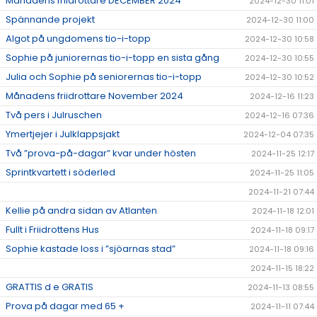
Månadens friidrottare DECEMBER 2024
2024-12-30 11:01
Spännande projekt
2024-12-30 11:00
Algot på ungdomens tio-i-topp
2024-12-30 10:58
Sophie på juniorernas tio-i-topp en sista gång
2024-12-30 10:55
Julia och Sophie på seniorernas tio-i-topp
2024-12-30 10:52
Månadens friidrottare November 2024
2024-12-16 11:23
Två pers i Julruschen
2024-12-16 07:36
Ymertjejer i Julklappsjakt
2024-12-04 07:35
Två ”prova-på-dagar” kvar under hösten
2024-11-25 12:17
Sprintkvartett i söderled
2024-11-25 11:05
2024-11-21 07:44
Kellie på andra sidan av Atlanten
2024-11-18 12:01
Fullt i Friidrottens Hus
2024-11-18 09:17
Sophie kastade loss i ”sjöarnas stad”
2024-11-18 09:16
2024-11-15 18:22
GRATTIS d e GRATIS
2024-11-13 08:55
Prova på dagar med 65 +
2024-11-11 07:44