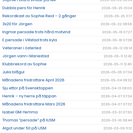
2026-06-02 08:54
Dubbla pers för Henrik
2026-05-25 13:04
Rekordkast av Sophie Reid – 2 gånger
2026-05-25 11:17
3x20 för Jörgen
2026-05-22 08:58
Ingmar persade trots hård motvind
2026-05-19 07:27
E persade i Villstad trots kyla
2026-05-18 07:38
Veteraner i österled
2026-05-12 09:14
Jörgen vann i Mariestad
2026-05-11 12:42
Klubbrekord av Sophie
2026-05-11 12:40
Julia blågul
2026-05-05 07:34
Månadens friidrottare April 2026
2026-05-04 08:32
Sju ettor på Svensktoppen
2026-04-13 08:00
Henrik – ny herre på täppan
2026-04-07 07:34
Månadens friidrottare Mars 2026
2026-04-07 07:32
Isabel GM-femma
2026-03-31 07:30
Thomas ”persade” på IUSM
2026-03-16 08:44
Algot under 50 på IJSM
2026-03-09 11:12