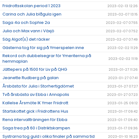
Friidrottsskolan period 1 2023
2023-02-13 12:26
Carina och Julia blågula igen
2023-02-07 13:15
Saga 4a och Sophie 2a
2023-02-07 07:55
Julia och Max vann i Växjö
2023-02-07 07:52
Säg Algot(s) det räcker
2023-02-07 07:49
Gästerna tog för sig på Ymerspelen inne
2023-02-02 11:29
Rekord och dubbelsegrar för Ymeriterna på
2023-02-02 11:19
hemmaplan
Jättepers på 1500 för Liv på QHG
2023-01-27 11:26
Jeanette Rudberg på galan
2023-01-27 07:41
Årsbästa för Julia i Storhertigdömet
2023-01-27 07:27
Två årsbästa av Ebba i Annapolis
2023-01-27 07:23
Kallelse Årsmöte IK Ymer Friidrott
2023-01-25 09:12
Startskottet gick i Friidrottens Hus
2023-01-17 09:42
Rena intervallträningen för Ebba
2023-01-17 09:40
Saga trea på 60 i Distriktskampen
2023-01-17 09:36
Systrarna tog guld i olika finaler på samma tid
2023-01-10 16:23