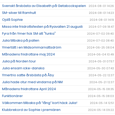
Svenskt årsbästa av Elisabeth på Getabockspelen
2024-08-01 14:26
SM-silver till Ramhult
2024-08-01 14:23
Ojdå Sophie
2024-08-01 14:19
Missa inte friidrottsfesten på Ryavallen 21 augusti
2024-07-09 18:47
Fyra från Ymer fick SM att "funka"
2024-07-02 09:40
Julia tillbaka på pallen
2024-07-02 08:40
Ymertätt i en Midsommarnattsdröm
2024-06-25 08:04
Månadens friidrottare maj 2024
2024-06-04 10:49
Julia på Norden tour
2024-05-31 07:57
Julia ensam icke-danska
2024-05-30 07:43
Ymertrio satte årsbästa på Åby
2024-05-22 12:37
Julia hade otur med vindarna på NM
2024-05-21 12:37
Månadens friidrottare April 2024
2024-05-15 08:35
Funktionärer
2024-05-15 08:03
Välkommen tillbaka på ”lång” kort häck Julia!
2024-05-14 12:51
Klubbrekord av Sophie i premiären
2024-05-14 09:22