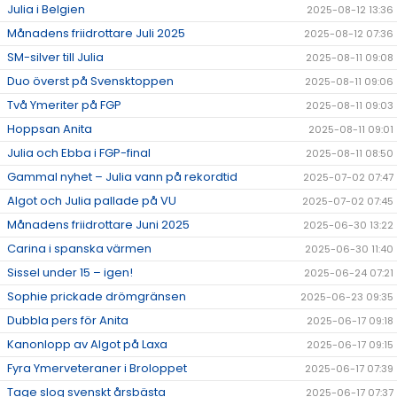
Julia i Belgien
2025-08-12 13:36
Månadens friidrottare Juli 2025
2025-08-12 07:36
SM-silver till Julia
2025-08-11 09:08
Duo överst på Svensktoppen
2025-08-11 09:06
Två Ymeriter på FGP
2025-08-11 09:03
Hoppsan Anita
2025-08-11 09:01
Julia och Ebba i FGP-final
2025-08-11 08:50
Gammal nyhet – Julia vann på rekordtid
2025-07-02 07:47
Algot och Julia pallade på VU
2025-07-02 07:45
Månadens friidrottare Juni 2025
2025-06-30 13:22
Carina i spanska värmen
2025-06-30 11:40
Sissel under 15 – igen!
2025-06-24 07:21
Sophie prickade drömgränsen
2025-06-23 09:35
Dubbla pers för Anita
2025-06-17 09:18
Kanonlopp av Algot på Laxa
2025-06-17 09:15
Fyra Ymerveteraner i Broloppet
2025-06-17 07:39
Tage slog svenskt årsbästa
2025-06-17 07:37