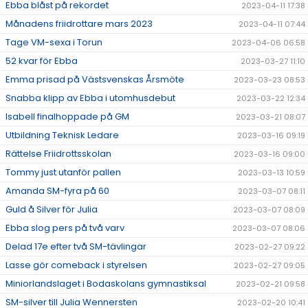
Ebba blåst på rekordet
2023-04-11 17:38
Månadens friidrottare mars 2023
2023-04-11 07:44
Tage VM-sexa i Torun
2023-04-06 06:58
52 kvar för Ebba
2023-03-27 11:10
Emma prisad på Västsvenskas Årsmöte
2023-03-23 08:53
Snabba klipp av Ebba i utomhusdebut
2023-03-22 12:34
Isabell finalhoppade på GM
2023-03-21 08:07
Utbildning Teknisk Ledare
2023-03-16 09:19
Rättelse Friidrottsskolan
2023-03-16 09:00
Tommy just utanför pallen
2023-03-13 10:59
Amanda SM-fyra på 60
2023-03-07 08:11
Guld å Silver för Julia
2023-03-07 08:09
Ebba slog pers på två varv
2023-03-07 08:06
Delad 17e efter två SM-tävlingar
2023-02-27 09:22
Lasse gör comeback i styrelsen
2023-02-27 09:05
Miniorlandslaget i Bodaskolans gymnastiksal
2023-02-21 09:58
SM-silver till Julia Wennersten
2023-02-20 10:41