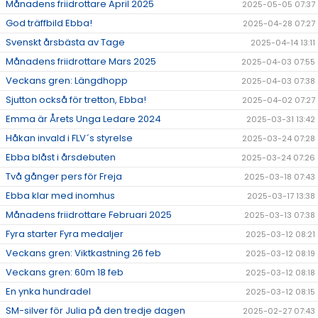
Månadens friidrottare April 2025
2025-05-05 07:37
God träffbild Ebba!
2025-04-28 07:27
Svenskt årsbästa av Tage
2025-04-14 13:11
Månadens friidrottare Mars 2025
2025-04-03 07:55
Veckans gren: Längdhopp
2025-04-03 07:38
Sjutton också för tretton, Ebba!
2025-04-02 07:27
Emma är Årets Unga Ledare 2024
2025-03-31 13:42
Håkan invald i FLV´s styrelse
2025-03-24 07:28
Ebba blåst i årsdebuten
2025-03-24 07:26
Två gånger pers för Freja
2025-03-18 07:43
Ebba klar med inomhus
2025-03-17 13:38
Månadens friidrottare Februari 2025
2025-03-13 07:38
Fyra starter Fyra medaljer
2025-03-12 08:21
Veckans gren: Viktkastning 26 feb
2025-03-12 08:19
Veckans gren: 60m 18 feb
2025-03-12 08:18
En ynka hundradel
2025-03-12 08:15
SM-silver för Julia på den tredje dagen
2025-02-27 07:43