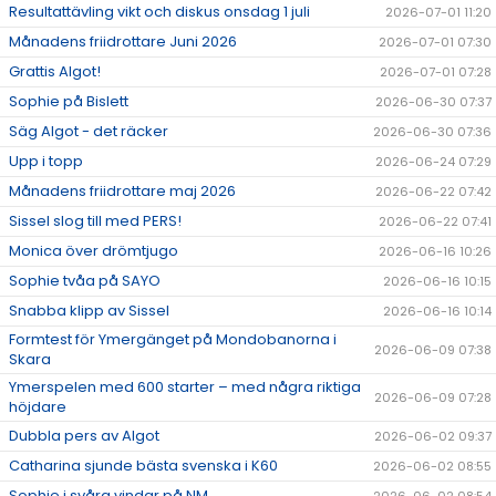
Resultattävling vikt och diskus onsdag 1 juli
2026-07-01 11:20
Månadens friidrottare Juni 2026
2026-07-01 07:30
Grattis Algot!
2026-07-01 07:28
Sophie på Bislett
2026-06-30 07:37
Säg Algot - det räcker
2026-06-30 07:36
Upp i topp
2026-06-24 07:29
Månadens friidrottare maj 2026
2026-06-22 07:42
Sissel slog till med PERS!
2026-06-22 07:41
Monica över drömtjugo
2026-06-16 10:26
Sophie tvåa på SAYO
2026-06-16 10:15
Snabba klipp av Sissel
2026-06-16 10:14
Formtest för Ymergänget på Mondobanorna i
2026-06-09 07:38
Skara
Ymerspelen med 600 starter – med några riktiga
2026-06-09 07:28
höjdare
Dubbla pers av Algot
2026-06-02 09:37
Catharina sjunde bästa svenska i K60
2026-06-02 08:55
Sophie i svåra vindar på NM