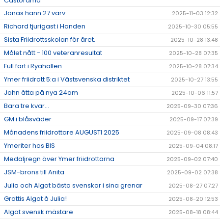
Castorama
Jonas hann 27 varv
2025-11-03 12:32
Richard tjurigast i Handen
2025-10-30 05:55
Sista Friidrottsskolan för året.
2025-10-28 13:48
Målet nått - 100 veteranresultat
2025-10-28 07:35
Full fart i Ryahallen
2025-10-28 07:34
Ymer friidrott 5:a i Västsvenska distriktet
2025-10-27 13:55
John åtta på nya 24am
2025-10-06 11:57
Bara tre kvar...
2025-09-30 07:36
GM i blåsväder
2025-09-17 07:39
Månadens friidrottare AUGUSTI 2025
2025-09-08 08:43
Ymeriter hos BIS
2025-09-04 08:17
Medaljregn över Ymer friidrottarna
2025-09-02 07:40
JSM-brons till Anita
2025-09-02 07:38
Julia och Algot bästa svenskar i sina grenar
2025-08-27 07:27
Grattis Algot å Julia!
2025-08-20 12:53
Algot svensk mästare
2025-08-18 08:44