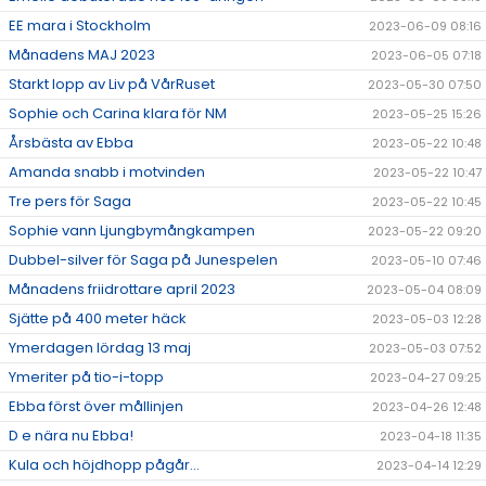
EE mara i Stockholm
2023-06-09 08:16
Månadens MAJ 2023
2023-06-05 07:18
Starkt lopp av Liv på VårRuset
2023-05-30 07:50
Sophie och Carina klara för NM
2023-05-25 15:26
Årsbästa av Ebba
2023-05-22 10:48
Amanda snabb i motvinden
2023-05-22 10:47
Tre pers för Saga
2023-05-22 10:45
Sophie vann Ljungbymångkampen
2023-05-22 09:20
Dubbel-silver för Saga på Junespelen
2023-05-10 07:46
Månadens friidrottare april 2023
2023-05-04 08:09
Sjätte på 400 meter häck
2023-05-03 12:28
Ymerdagen lördag 13 maj
2023-05-03 07:52
Ymeriter på tio-i-topp
2023-04-27 09:25
Ebba först över mållinjen
2023-04-26 12:48
D e nära nu Ebba!
2023-04-18 11:35
Kula och höjdhopp pågår...
2023-04-14 12:29