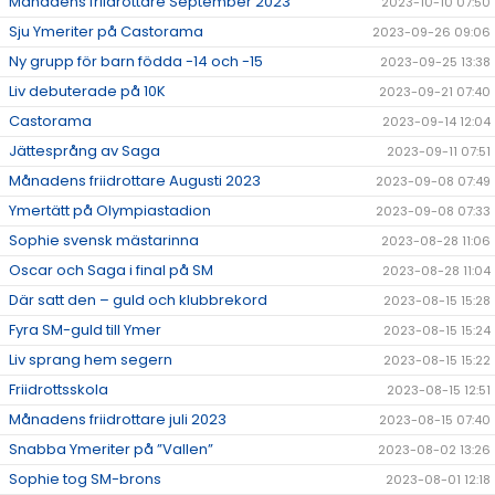
Månadens friidrottare September 2023
2023-10-10 07:50
Sju Ymeriter på Castorama
2023-09-26 09:06
Ny grupp för barn födda -14 och -15
2023-09-25 13:38
Liv debuterade på 10K
2023-09-21 07:40
Castorama
2023-09-14 12:04
Jättesprång av Saga
2023-09-11 07:51
Månadens friidrottare Augusti 2023
2023-09-08 07:49
Ymertätt på Olympiastadion
2023-09-08 07:33
Sophie svensk mästarinna
2023-08-28 11:06
Oscar och Saga i final på SM
2023-08-28 11:04
Där satt den – guld och klubbrekord
2023-08-15 15:28
Fyra SM-guld till Ymer
2023-08-15 15:24
Liv sprang hem segern
2023-08-15 15:22
Friidrottsskola
2023-08-15 12:51
Månadens friidrottare juli 2023
2023-08-15 07:40
Snabba Ymeriter på ”Vallen”
2023-08-02 13:26
Sophie tog SM-brons
2023-08-01 12:18