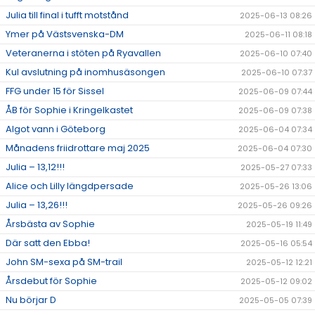
Julia till final i tufft motstånd
2025-06-13 08:26
Ymer på Västsvenska-DM
2025-06-11 08:18
Veteranerna i stöten på Ryavallen
2025-06-10 07:40
Kul avslutning på inomhusäsongen
2025-06-10 07:37
FFG under 15 för Sissel
2025-06-09 07:44
ÅB för Sophie i Kringelkastet
2025-06-09 07:38
Algot vann i Göteborg
2025-06-04 07:34
Månadens friidrottare maj 2025
2025-06-04 07:30
Julia – 13,12!!!
2025-05-27 07:33
Alice och Lilly längdpersade
2025-05-26 13:06
Julia – 13,26!!!
2025-05-26 09:26
Årsbästa av Sophie
2025-05-19 11:49
Där satt den Ebba!
2025-05-16 05:54
John SM-sexa på SM-trail
2025-05-12 12:21
Årsdebut för Sophie
2025-05-12 09:02
Nu börjar D
2025-05-05 07:39