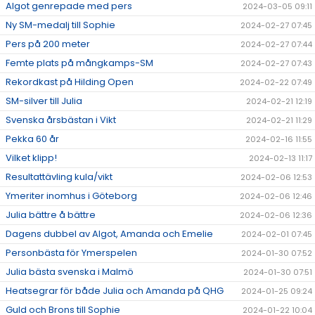
Algot genrepade med pers
2024-03-05 09:11
Ny SM-medalj till Sophie
2024-02-27 07:45
Pers på 200 meter
2024-02-27 07:44
Femte plats på mångkamps-SM
2024-02-27 07:43
Rekordkast på Hilding Open
2024-02-22 07:49
SM-silver till Julia
2024-02-21 12:19
Svenska årsbästan i Vikt
2024-02-21 11:29
Pekka 60 år
2024-02-16 11:55
Vilket klipp!
2024-02-13 11:17
Resultattävling kula/vikt
2024-02-06 12:53
Ymeriter inomhus i Göteborg
2024-02-06 12:46
Julia bättre å bättre
2024-02-06 12:36
Dagens dubbel av Algot, Amanda och Emelie
2024-02-01 07:45
Personbästa för Ymerspelen
2024-01-30 07:52
Julia bästa svenska i Malmö
2024-01-30 07:51
Heatsegrar för både Julia och Amanda på QHG
2024-01-25 09:24
Guld och Brons till Sophie
2024-01-22 10:04