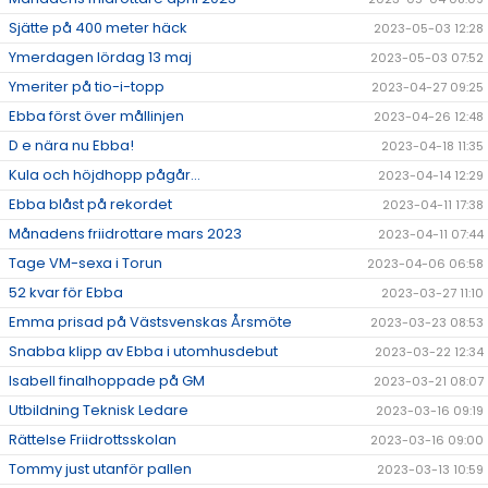
Sjätte på 400 meter häck
2023-05-03 12:28
Ymerdagen lördag 13 maj
2023-05-03 07:52
Ymeriter på tio-i-topp
2023-04-27 09:25
Ebba först över mållinjen
2023-04-26 12:48
D e nära nu Ebba!
2023-04-18 11:35
Kula och höjdhopp pågår...
2023-04-14 12:29
Ebba blåst på rekordet
2023-04-11 17:38
Månadens friidrottare mars 2023
2023-04-11 07:44
Tage VM-sexa i Torun
2023-04-06 06:58
52 kvar för Ebba
2023-03-27 11:10
Emma prisad på Västsvenskas Årsmöte
2023-03-23 08:53
Snabba klipp av Ebba i utomhusdebut
2023-03-22 12:34
Isabell finalhoppade på GM
2023-03-21 08:07
Utbildning Teknisk Ledare
2023-03-16 09:19
Rättelse Friidrottsskolan
2023-03-16 09:00
Tommy just utanför pallen
2023-03-13 10:59