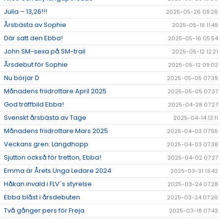
Julia – 13,26!!!
2025-05-26 09:26
Årsbästa av Sophie
2025-05-19 11:49
Där satt den Ebba!
2025-05-16 05:54
John SM-sexa på SM-trail
2025-05-12 12:21
Årsdebut för Sophie
2025-05-12 09:02
Nu börjar D
2025-05-05 07:39
Månadens friidrottare April 2025
2025-05-05 07:37
God träffbild Ebba!
2025-04-28 07:27
Svenskt årsbästa av Tage
2025-04-14 13:11
Månadens friidrottare Mars 2025
2025-04-03 07:55
Veckans gren: Längdhopp
2025-04-03 07:38
Sjutton också för tretton, Ebba!
2025-04-02 07:27
Emma är Årets Unga Ledare 2024
2025-03-31 13:42
Håkan invald i FLV´s styrelse
2025-03-24 07:28
Ebba blåst i årsdebuten
2025-03-24 07:26
Två gånger pers för Freja
2025-03-18 07:43