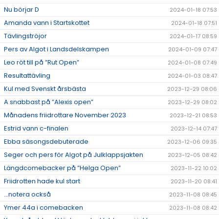
Nu börjar D
2024-01-18 07:53
Amanda vann i Startskottet
2024-01-18 07:51
Tävlingströjor
2024-01-17 08:59
Pers av Algot i Landsdelskampen
2024-01-09 07:47
Leo röt till på ”Rut Open”
2024-01-08 07:49
Resultattävling
2024-01-03 08:47
Kul med Svenskt årsbästa
2023-12-29 08:06
A snabbast på ”Alexis open”
2023-12-29 08:02
Månadens friidrottare November 2023
2023-12-21 08:53
Estrid vann c-finalen
2023-12-14 07:47
Ebba säsongsdebuterade
2023-12-06 09:35
Seger och pers för Algot på Julklappsjakten
2023-12-05 08:42
Längdcomebacker på ”Helga Open”
2023-11-22 10:02
Friidrotten hade kul start
2023-11-20 08:41
...notera också
2023-11-08 08:45
Ymer 44a i comebacken
2023-11-08 08:42