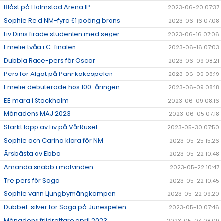
Blåst på Halmstad Arena IP
2023-06-20 07:37
Sophie Reid NM-fyra 61 poäng brons
2023-06-16 07:08
Liv Dinis firade studenten med seger
2023-06-16 07:06
Emelie tvåa i C-finalen
2023-06-16 07:03
Dubbla Race-pers för Oscar
2023-06-09 08:21
Pers för Algot på Pannkakespelen
2023-06-09 08:19
Emelie debuterade hos 100-åringen
2023-06-09 08:18
EE mara i Stockholm
2023-06-09 08:16
Månadens MAJ 2023
2023-06-05 07:18
Starkt lopp av Liv på VårRuset
2023-05-30 07:50
Sophie och Carina klara för NM
2023-05-25 15:26
Årsbästa av Ebba
2023-05-22 10:48
Amanda snabb i motvinden
2023-05-22 10:47
Tre pers för Saga
2023-05-22 10:45
Sophie vann Ljungbymångkampen
2023-05-22 09:20
Dubbel-silver för Saga på Junespelen
2023-05-10 07:46
Månadens friidrottare april 2023
2023-05-04 08:09