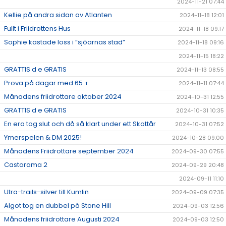
2024-11-21 07:44
Kellie på andra sidan av Atlanten
2024-11-18 12:01
Fullt i Friidrottens Hus
2024-11-18 09:17
Sophie kastade loss i ”sjöarnas stad”
2024-11-18 09:16
2024-11-15 18:22
GRATTIS d e GRATIS
2024-11-13 08:55
Prova på dagar med 65 +
2024-11-11 07:44
Månadens friidrottare oktober 2024
2024-10-31 12:55
GRATTIS d e GRATIS
2024-10-31 10:35
En era tog slut och då så klart under ett Skottår
2024-10-31 07:52
Ymerspelen & DM 2025!
2024-10-28 09:00
Månadens Friidrottare september 2024
2024-09-30 07:55
Castorama 2
2024-09-29 20:48
2024-09-11 11:10
Utra-trails-silver till Kumlin
2024-09-09 07:35
Algot tog en dubbel på Stone Hill
2024-09-03 12:56
Månadens friidrottare Augusti 2024
2024-09-03 12:50