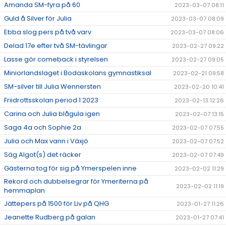
Amanda SM-fyra på 60
2023-03-07 08:11
Guld å Silver för Julia
2023-03-07 08:09
Ebba slog pers på två varv
2023-03-07 08:06
Delad 17e efter två SM-tävlingar
2023-02-27 09:22
Lasse gör comeback i styrelsen
2023-02-27 09:05
Miniorlandslaget i Bodaskolans gymnastiksal
2023-02-21 09:58
SM-silver till Julia Wennersten
2023-02-20 10:41
Friidrottsskolan period 1 2023
2023-02-13 12:26
Carina och Julia blågula igen
2023-02-07 13:15
Saga 4a och Sophie 2a
2023-02-07 07:55
Julia och Max vann i Växjö
2023-02-07 07:52
Säg Algot(s) det räcker
2023-02-07 07:49
Gästerna tog för sig på Ymerspelen inne
2023-02-02 11:29
Rekord och dubbelsegrar för Ymeriterna på
2023-02-02 11:19
hemmaplan
Jättepers på 1500 för Liv på QHG
2023-01-27 11:26
Jeanette Rudberg på galan
2023-01-27 07:41