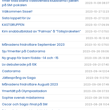
Ymer tvåa bland Västsvenska klubbarna i jakten
2023-11-08 08:37
på SM-pokalen
Välkommen Sissel!
2023-10-27 12:23
Sista loppet för Liv
2023-10-27 12:20
KASTGRUPPEN
2023-10-17 09:39
Kim snabbutbildad av ”Palmas” å ”Töllsjöraketen”
2023-10-17 07:50
2023-10-16 12:42
Månadens friidrottare September 2023
2023-10-10 07:50
Sju Ymeriter på Castorama
2023-09-26 09:06
Ny grupp för barn födda -14 och -15
2023-09-25 13:38
Liv debuterade på 10K
2023-09-21 07:40
Castorama
2023-09-14 12:04
Jättesprång av Saga
2023-09-11 07:51
Månadens friidrottare Augusti 2023
2023-09-08 07:49
Ymertätt på Olympiastadion
2023-09-08 07:33
Sophie svensk mästarinna
2023-08-28 11:06
Oscar och Saga i final på SM
2023-08-28 11:04