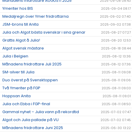
Månadens friidrottare AUGUSTI 2025
2025-09-08 08:43
Ymeriter hos BIS
2025-09-04 08:17
Medaljregn över Ymer friidrottarna
2025-09-02 07:40
JSM-brons till Anita
2025-09-02 07:38
Julia och Algot bästa svenskar i sina grenar
2025-08-27 07:27
Grattis Algot å Julia!
2025-08-20 12:53
Algot svensk mästare
2025-08-18 08:44
Julia i Belgien
2025-08-12 13:36
Månadens friidrottare Juli 2025
2025-08-12 07:36
SM-silver till Julia
2025-08-11 09:08
Duo överst på Svensktoppen
2025-08-11 09:06
Två Ymeriter på FGP
2025-08-11 09:03
Hoppsan Anita
2025-08-11 09:01
Julia och Ebba i FGP-final
2025-08-11 08:50
Gammal nyhet – Julia vann på rekordtid
2025-07-02 07:47
Algot och Julia pallade på VU
2025-07-02 07:45
Månadens friidrottare Juni 2025
2025-06-30 13:22