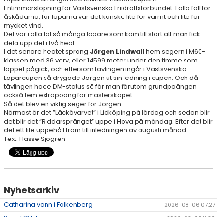
Entimmarslöpning för Västsvenska Friidrottsförbundet. I alla fall för
åskådarna, för löparna var det kanske lite för varmt och lite för
RESULTAT & STATISTIK
mycket vind.
Det var i alla fal så många löpare som kom till start att man fick
dela upp det i två heat.
NIU BORÅS
I det senare heatet sprang
Jörgen Lindwall
hem segern i M60-
klassen med 36 varv, eller 14599 meter under den timme som
MÅNADENS FRIIDROTTARE
loppet pågick, och eftersom tävlingen ingår i Västsvenska
Löparcupen så drygade Jörgen ut sin ledning i cupen. Och då
tävlingen hade DM-status så får man förutom grundpoängen
också fem extrapoäng för mästerskapet.
Så det blev en viktig seger för Jörgen.
Närmast är det ”Läckövarvet” i Lidköping på lördag och sedan blir
det blir det ”Riddarsprånget” uppe i Hova på måndag. Efter det blir
det ett lite uppehåll fram till inledningen av augusti månad.
Text: Hasse Sjögren
Nyhetsarkiv
Catharina vann i Falkenberg
2026-08-06 07:27