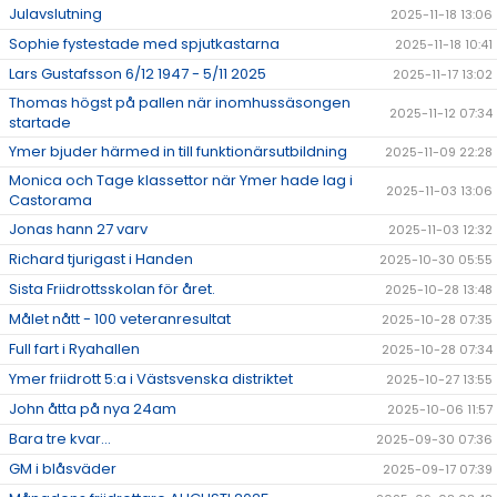
Julavslutning
2025-11-18 13:06
Sophie fystestade med spjutkastarna
2025-11-18 10:41
Lars Gustafsson 6/12 1947 - 5/11 2025
2025-11-17 13:02
Thomas högst på pallen när inomhussäsongen
2025-11-12 07:34
startade
Ymer bjuder härmed in till funktionärsutbildning
2025-11-09 22:28
Monica och Tage klassettor när Ymer hade lag i
2025-11-03 13:06
Castorama
Jonas hann 27 varv
2025-11-03 12:32
Richard tjurigast i Handen
2025-10-30 05:55
Sista Friidrottsskolan för året.
2025-10-28 13:48
Målet nått - 100 veteranresultat
2025-10-28 07:35
Full fart i Ryahallen
2025-10-28 07:34
Ymer friidrott 5:a i Västsvenska distriktet
2025-10-27 13:55
John åtta på nya 24am
2025-10-06 11:57
Bara tre kvar...
2025-09-30 07:36
GM i blåsväder
2025-09-17 07:39