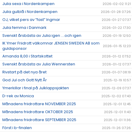
Julia sexa i Nordenkampen
2026-02-02 11:21
Julia gulblå i Nordenkampen
2026-01-28 07:26
OJ, vilket pers av ”fast” Ingmar
2026-01-27 07:37
Julia femma i Danmark
2026-01-22 17:30
Svenskt årsbästa av Julia igen ….och igen
2026-01-19 12:50
IK Ymer Friidrott välkomnar JENSEN SWEDEN AB som
2026-01-15 12:23
guldsponsor
Amanda 8,00 i Startskottet
2026-01-12 07:52
Svenskt årsbästa av Julia Wennersten
2026-01-12 07:37
Rivstart på det nya året
2026-01-07 08:19
God Jul och Gott Nytt År
2025-12-19 10:57
Ymerkillar i final på Julklappsjakten
2025-12-09 07:37
D-rek av Monica
2025-12-02 07:43
Månadens friidrottare NOVEMBER 2025
2025-12-01 12:45
Månadens friidrottare OKTOBER 2025
2025-12-01 11:43
Månadens friidrottare SEPTEMBER 2025
2025-12-01 11:36
Först i b-finalen
2025-11-26 07:26