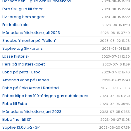
Där satt den – guld och klubbrekord
2023-08-15 15:28
Fyra SM-guld till Ymer
2023-08-15 15:24
Liv sprang hem segern
2023-08-15 15:22
Friidrottsskola
2023-08-15 12:51
Månadens friidrottare juli 2023
2023-08-15 07:40
Snabba Ymeriter på ”Vallen”
2023-08-02 13:26
Sophie tog SM-brons
2023-08-01 12:18
Lasse historisk
2023-07-31 12:50
Pers på mästerskapet
2023-07-16 11:59
Ebba på plats i Esbo
2023-07-12 15:46
Amanda vann på Heden
2023-07-12 15:43
Ebba på Sola Arena i Karlstad
2023-07-07 10:16
Ebbas klipp hos 100-åringen gav dubbla pers
2023-07-06 07:59
Ebba till Esbo
2023-07-05 09:45
Månadens friidrottare juni 2023
2023-07-05 07:55
Ebba ”ner till 13”
2023-06-27 13:08
Sophie 13.06 på FGP
2023-06-20 07:39