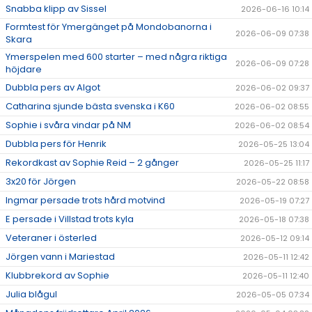
Snabba klipp av Sissel
2026-06-16 10:14
Formtest för Ymergänget på Mondobanorna i
2026-06-09 07:38
Skara
Ymerspelen med 600 starter – med några riktiga
2026-06-09 07:28
höjdare
Dubbla pers av Algot
2026-06-02 09:37
Catharina sjunde bästa svenska i K60
2026-06-02 08:55
Sophie i svåra vindar på NM
2026-06-02 08:54
Dubbla pers för Henrik
2026-05-25 13:04
Rekordkast av Sophie Reid – 2 gånger
2026-05-25 11:17
3x20 för Jörgen
2026-05-22 08:58
Ingmar persade trots hård motvind
2026-05-19 07:27
E persade i Villstad trots kyla
2026-05-18 07:38
Veteraner i österled
2026-05-12 09:14
Jörgen vann i Mariestad
2026-05-11 12:42
Klubbrekord av Sophie
2026-05-11 12:40
Julia blågul
2026-05-05 07:34