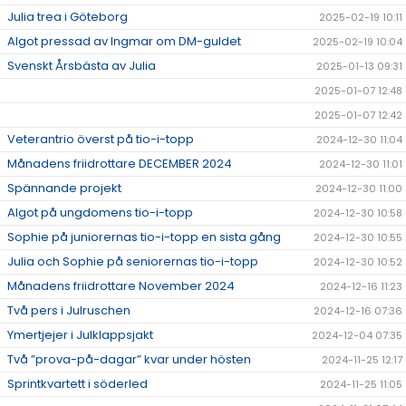
Julia trea i Göteborg
2025-02-19 10:11
Algot pressad av Ingmar om DM-guldet
2025-02-19 10:04
Svenskt Årsbästa av Julia
2025-01-13 09:31
2025-01-07 12:48
2025-01-07 12:42
Veterantrio överst på tio-i-topp
2024-12-30 11:04
Månadens friidrottare DECEMBER 2024
2024-12-30 11:01
Spännande projekt
2024-12-30 11:00
Algot på ungdomens tio-i-topp
2024-12-30 10:58
Sophie på juniorernas tio-i-topp en sista gång
2024-12-30 10:55
Julia och Sophie på seniorernas tio-i-topp
2024-12-30 10:52
Månadens friidrottare November 2024
2024-12-16 11:23
Två pers i Julruschen
2024-12-16 07:36
Ymertjejer i Julklappsjakt
2024-12-04 07:35
Två ”prova-på-dagar” kvar under hösten
2024-11-25 12:17
Sprintkvartett i söderled
2024-11-25 11:05