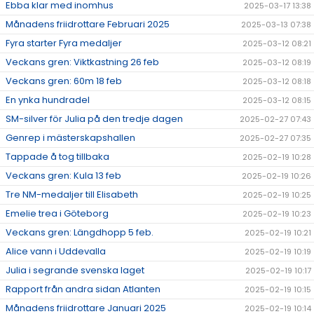
Ebba klar med inomhus
2025-03-17 13:38
Månadens friidrottare Februari 2025
2025-03-13 07:38
Fyra starter Fyra medaljer
2025-03-12 08:21
Veckans gren: Viktkastning 26 feb
2025-03-12 08:19
Veckans gren: 60m 18 feb
2025-03-12 08:18
En ynka hundradel
2025-03-12 08:15
SM-silver för Julia på den tredje dagen
2025-02-27 07:43
Genrep i mästerskapshallen
2025-02-27 07:35
Tappade å tog tillbaka
2025-02-19 10:28
Veckans gren: Kula 13 feb
2025-02-19 10:26
Tre NM-medaljer till Elisabeth
2025-02-19 10:25
Emelie trea i Göteborg
2025-02-19 10:23
Veckans gren: Längdhopp 5 feb.
2025-02-19 10:21
Alice vann i Uddevalla
2025-02-19 10:19
Julia i segrande svenska laget
2025-02-19 10:17
Rapport från andra sidan Atlanten
2025-02-19 10:15
Månadens friidrottare Januari 2025
2025-02-19 10:14