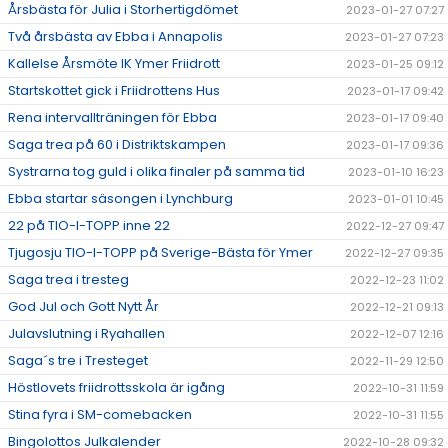
Årsbästa för Julia i Storhertigdömet
2023-01-27 07:27
Två årsbästa av Ebba i Annapolis
2023-01-27 07:23
Kallelse Årsmöte IK Ymer Friidrott
2023-01-25 09:12
Startskottet gick i Friidrottens Hus
2023-01-17 09:42
Rena intervallträningen för Ebba
2023-01-17 09:40
Saga trea på 60 i Distriktskampen
2023-01-17 09:36
Systrarna tog guld i olika finaler på samma tid
2023-01-10 16:23
Ebba startar säsongen i Lynchburg
2023-01-01 10:45
22 på TIO-I-TOPP inne 22
2022-12-27 09:47
Tjugosju TIO-I-TOPP på Sverige-Bästa för Ymer
2022-12-27 09:35
Saga trea i tresteg
2022-12-23 11:02
God Jul och Gott Nytt År
2022-12-21 09:13
Julavslutning i Ryahallen
2022-12-07 12:16
Saga´s tre i Tresteget
2022-11-29 12:50
Höstlovets friidrottsskola är igång
2022-10-31 11:59
Stina fyra i SM-comebacken
2022-10-31 11:55
Bingolottos Julkalender
2022-10-28 09:32