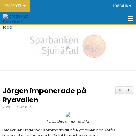
FRIIDROTT
LOGGA IN
HEM - FRIIDROTT
KONTAKT
OM KLUBBEN
NYHETER
KALENDER
Jörgen imponerade på
<
>
DOKUMENT
Ryavallen
2026-07-02 09:51
FRIIDROTTSSKOLAN
Foto: Deca Text & Bild
YMERSPELEN DEN 7:E JUNI 2026
Det var en underbar sommarkväll på Ryavallen när Borås
Löparklubb arrangerade Distriktsmästerskapen i
TÄVLINGAR