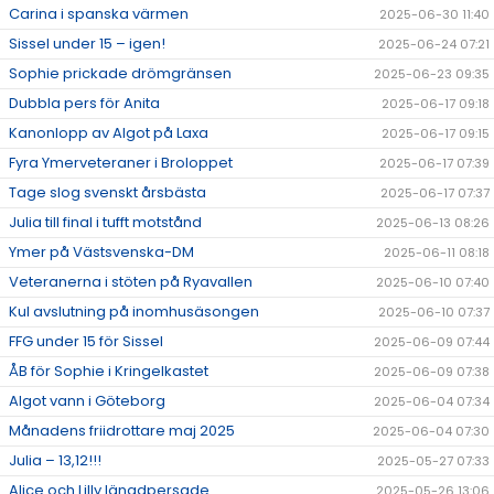
Carina i spanska värmen
2025-06-30 11:40
Sissel under 15 – igen!
2025-06-24 07:21
Sophie prickade drömgränsen
2025-06-23 09:35
Dubbla pers för Anita
2025-06-17 09:18
Kanonlopp av Algot på Laxa
2025-06-17 09:15
Fyra Ymerveteraner i Broloppet
2025-06-17 07:39
Tage slog svenskt årsbästa
2025-06-17 07:37
Julia till final i tufft motstånd
2025-06-13 08:26
Ymer på Västsvenska-DM
2025-06-11 08:18
Veteranerna i stöten på Ryavallen
2025-06-10 07:40
Kul avslutning på inomhusäsongen
2025-06-10 07:37
FFG under 15 för Sissel
2025-06-09 07:44
ÅB för Sophie i Kringelkastet
2025-06-09 07:38
Algot vann i Göteborg
2025-06-04 07:34
Månadens friidrottare maj 2025
2025-06-04 07:30
Julia – 13,12!!!
2025-05-27 07:33
Alice och Lilly längdpersade
2025-05-26 13:06