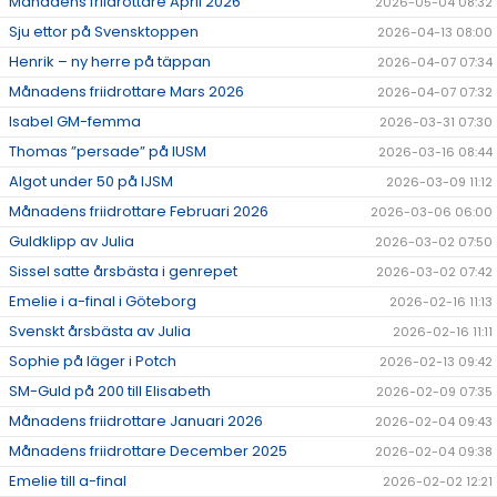
Månadens friidrottare April 2026
2026-05-04 08:32
Sju ettor på Svensktoppen
2026-04-13 08:00
Henrik – ny herre på täppan
2026-04-07 07:34
Månadens friidrottare Mars 2026
2026-04-07 07:32
Isabel GM-femma
2026-03-31 07:30
Thomas ”persade” på IUSM
2026-03-16 08:44
Algot under 50 på IJSM
2026-03-09 11:12
Månadens friidrottare Februari 2026
2026-03-06 06:00
Guldklipp av Julia
2026-03-02 07:50
Sissel satte årsbästa i genrepet
2026-03-02 07:42
Emelie i a-final i Göteborg
2026-02-16 11:13
Svenskt årsbästa av Julia
2026-02-16 11:11
Sophie på läger i Potch
2026-02-13 09:42
SM-Guld på 200 till Elisabeth
2026-02-09 07:35
Månadens friidrottare Januari 2026
2026-02-04 09:43
Månadens friidrottare December 2025
2026-02-04 09:38
Emelie till a-final
2026-02-02 12:21