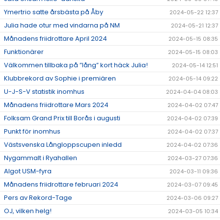
Ymertrio satte årsbästa på Åby
2024-05-22 12:37
Julia hade otur med vindarna på NM
2024-05-21 12:37
Månadens friidrottare April 2024
2024-05-15 08:35
Funktionärer
2024-05-15 08:03
Välkommen tillbaka på ”lång” kort häck Julia!
2024-05-14 12:51
Klubbrekord av Sophie i premiären
2024-05-14 09:22
U-J-S-V statistik inomhus
2024-04-04 08:03
Månadens friidrottare Mars 2024
2024-04-02 07:47
Folksam Grand Prix till Borås i augusti
2024-04-02 07:39
Punkt för inomhus
2024-04-02 07:37
Västsvenska Långloppscupen inledd
2024-04-02 07:36
Nygammalt i Ryahallen
2024-03-27 07:36
Algot USM-fyra
2024-03-11 09:36
Månadens friidrottare februari 2024
2024-03-07 09:45
Pers av Rekord-Tage
2024-03-06 09:27
OJ, vilken helg!
2024-03-05 10:34