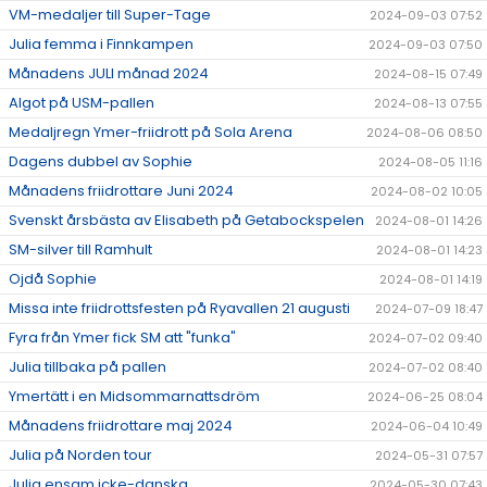
VM-medaljer till Super-Tage
2024-09-03 07:52
Julia femma i Finnkampen
2024-09-03 07:50
Månadens JULI månad 2024
2024-08-15 07:49
Algot på USM-pallen
2024-08-13 07:55
Medaljregn Ymer-friidrott på Sola Arena
2024-08-06 08:50
Dagens dubbel av Sophie
2024-08-05 11:16
Månadens friidrottare Juni 2024
2024-08-02 10:05
Svenskt årsbästa av Elisabeth på Getabockspelen
2024-08-01 14:26
SM-silver till Ramhult
2024-08-01 14:23
Ojdå Sophie
2024-08-01 14:19
Missa inte friidrottsfesten på Ryavallen 21 augusti
2024-07-09 18:47
Fyra från Ymer fick SM att "funka"
2024-07-02 09:40
Julia tillbaka på pallen
2024-07-02 08:40
Ymertätt i en Midsommarnattsdröm
2024-06-25 08:04
Månadens friidrottare maj 2024
2024-06-04 10:49
Julia på Norden tour
2024-05-31 07:57
Julia ensam icke-danska
2024-05-30 07:43