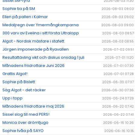
Sissel SM-fyra
2026-08-03 11:30
Sophie tia på SM
2026-08-03 09:03
Ellen på pallen i Kalmar
2026-08-03 09:02
Medaljregn över Ymermångkamparna
2026-08-03 09:00
300 varv av Evelina i sitt första Ultralopp
2026-08-03 08:57
Algot - Nordisk mästare i stafett
2026-08-03 08:55
Jörgen imponerade på Ryavallen
2026-07-02 09:51
Resultattävling vikt och diskus onsdag 1 juli
2026-07-01 11:20
Månadens friidrottare Juni 2026
2026-07-01 07:30
Grattis Algot!
2026-07-01 07:28
Sophie på Bislett
2026-06-30 07:37
Säg Algot - det räcker
2026-06-30 07:36
Upp i topp
2026-06-24 07:29
Månadens friidrottare maj 2026
2026-06-22 07:42
Sissel slog till med PERS!
2026-06-22 07:41
Monica över drömtjugo
2026-06-16 10:26
Sophie tvåa på SAYO
2026-06-16 10:15