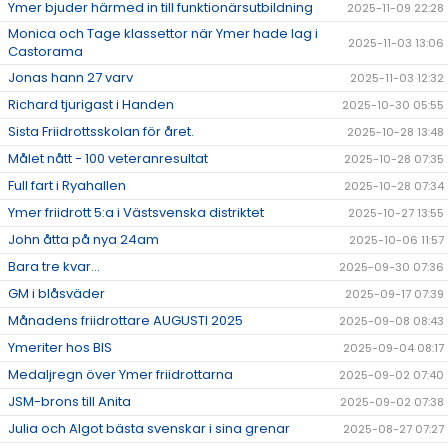
Ymer bjuder härmed in till funktionärsutbildning
2025-11-09 22:28
Monica och Tage klassettor när Ymer hade lag i
2025-11-03 13:06
Castorama
Jonas hann 27 varv
2025-11-03 12:32
Richard tjurigast i Handen
2025-10-30 05:55
Sista Friidrottsskolan för året.
2025-10-28 13:48
Målet nått - 100 veteranresultat
2025-10-28 07:35
Full fart i Ryahallen
2025-10-28 07:34
Ymer friidrott 5:a i Västsvenska distriktet
2025-10-27 13:55
John åtta på nya 24am
2025-10-06 11:57
Bara tre kvar...
2025-09-30 07:36
GM i blåsväder
2025-09-17 07:39
Månadens friidrottare AUGUSTI 2025
2025-09-08 08:43
Ymeriter hos BIS
2025-09-04 08:17
Medaljregn över Ymer friidrottarna
2025-09-02 07:40
JSM-brons till Anita
2025-09-02 07:38
Julia och Algot bästa svenskar i sina grenar
2025-08-27 07:27