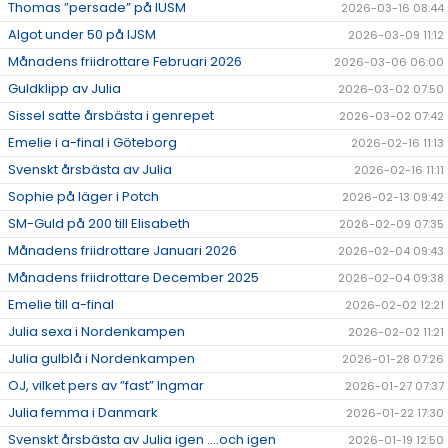
Thomas ”persade” på IUSM
2026-03-16 08:44
Algot under 50 på IJSM
2026-03-09 11:12
Månadens friidrottare Februari 2026
2026-03-06 06:00
Guldklipp av Julia
2026-03-02 07:50
Sissel satte årsbästa i genrepet
2026-03-02 07:42
Emelie i a-final i Göteborg
2026-02-16 11:13
Svenskt årsbästa av Julia
2026-02-16 11:11
Sophie på läger i Potch
2026-02-13 09:42
SM-Guld på 200 till Elisabeth
2026-02-09 07:35
Månadens friidrottare Januari 2026
2026-02-04 09:43
Månadens friidrottare December 2025
2026-02-04 09:38
Emelie till a-final
2026-02-02 12:21
Julia sexa i Nordenkampen
2026-02-02 11:21
Julia gulblå i Nordenkampen
2026-01-28 07:26
OJ, vilket pers av ”fast” Ingmar
2026-01-27 07:37
Julia femma i Danmark
2026-01-22 17:30
Svenskt årsbästa av Julia igen ….och igen
2026-01-19 12:50