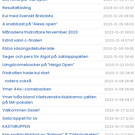
Resultattävling
2024-01-03 08:47
Kul med Svenskt årsbästa
2023-12-29 08:06
A snabbast på ”Alexis open”
2023-12-29 08:02
Månadens friidrottare November 2023
2023-12-21 08:53
Estrid vann c-finalen
2023-12-14 07:47
Ebba säsongsdebuterade
2023-12-06 09:35
Seger och pers för Algot på Julklappsjakten
2023-12-05 08:42
Längdcomebacker på ”Helga Open”
2023-11-22 10:02
Friidrotten hade kul start
2023-11-20 08:41
...notera också
2023-11-08 08:45
Ymer 44a i comebacken
2023-11-08 08:42
Ymer tvåa bland Västsvenska klubbarna i jakten
2023-11-08 08:37
på SM-pokalen
Välkommen Sissel!
2023-10-27 12:23
Sista loppet för Liv
2023-10-27 12:20
KASTGRUPPEN
2023-10-17 09:39
Kim snabbutbildad av ”Palmas” å ”Töllsjöraketen”
2023-10-17 07:50