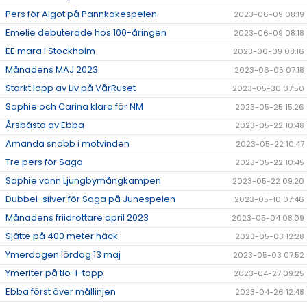
Pers för Algot på Pannkakespelen
2023-06-09 08:19
Emelie debuterade hos 100-åringen
2023-06-09 08:18
EE mara i Stockholm
2023-06-09 08:16
Månadens MAJ 2023
2023-06-05 07:18
Starkt lopp av Liv på VårRuset
2023-05-30 07:50
Sophie och Carina klara för NM
2023-05-25 15:26
Årsbästa av Ebba
2023-05-22 10:48
Amanda snabb i motvinden
2023-05-22 10:47
Tre pers för Saga
2023-05-22 10:45
Sophie vann Ljungbymångkampen
2023-05-22 09:20
Dubbel-silver för Saga på Junespelen
2023-05-10 07:46
Månadens friidrottare april 2023
2023-05-04 08:09
Sjätte på 400 meter häck
2023-05-03 12:28
Ymerdagen lördag 13 maj
2023-05-03 07:52
Ymeriter på tio-i-topp
2023-04-27 09:25
Ebba först över mållinjen
2023-04-26 12:48