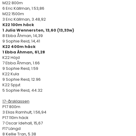
M22 800m
6 Eric Källman, 1.53,86
M22 1500m
3 Eric Källman, 3.48,92
K22 100m häck
1 Julia Wennersten, 13,60 (13,33w)
8 Ebba Åhman, 14,39
9 Sophie Reid, 14,41
K22 400m häck
1 Ebba Åhman, 61,28
K22 Höjd
7 Ebba Åhman, 1.66
9 Sophie Reid, 1.59
K22 Kula
9 Sophie Reid, 12.96
K22 Spjut
5 Sophie Reid, 44.32
17-årsklassen
P17 800m
3 Elias Ramhult, 1.56,94
P17 110m häck
7 Oscar Idehall, 15,67
F17 Längd
8 Kellie Tran, 5.38