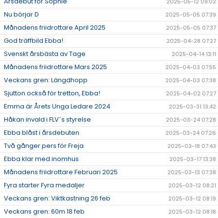
Årsdebut för Sophie
2025-05-12 09:02
Nu börjar D
2025-05-05 07:39
Månadens friidrottare April 2025
2025-05-05 07:37
God träffbild Ebba!
2025-04-28 07:27
Svenskt årsbästa av Tage
2025-04-14 13:11
Månadens friidrottare Mars 2025
2025-04-03 07:55
Veckans gren: Längdhopp
2025-04-03 07:38
Sjutton också för tretton, Ebba!
2025-04-02 07:27
Emma är Årets Unga Ledare 2024
2025-03-31 13:42
Håkan invald i FLV´s styrelse
2025-03-24 07:28
Ebba blåst i årsdebuten
2025-03-24 07:26
Två gånger pers för Freja
2025-03-18 07:43
Ebba klar med inomhus
2025-03-17 13:38
Månadens friidrottare Februari 2025
2025-03-13 07:38
Fyra starter Fyra medaljer
2025-03-12 08:21
Veckans gren: Viktkastning 26 feb
2025-03-12 08:19
Veckans gren: 60m 18 feb
2025-03-12 08:18