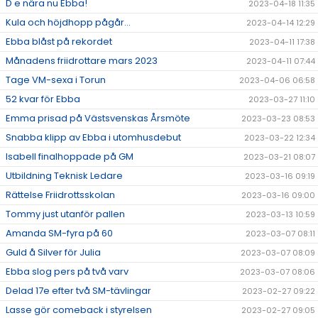
D e nära nu Ebba!
2023-04-18 11:35
Kula och höjdhopp pågår...
2023-04-14 12:29
Ebba blåst på rekordet
2023-04-11 17:38
Månadens friidrottare mars 2023
2023-04-11 07:44
Tage VM-sexa i Torun
2023-04-06 06:58
52 kvar för Ebba
2023-03-27 11:10
Emma prisad på Västsvenskas Årsmöte
2023-03-23 08:53
Snabba klipp av Ebba i utomhusdebut
2023-03-22 12:34
Isabell finalhoppade på GM
2023-03-21 08:07
Utbildning Teknisk Ledare
2023-03-16 09:19
Rättelse Friidrottsskolan
2023-03-16 09:00
Tommy just utanför pallen
2023-03-13 10:59
Amanda SM-fyra på 60
2023-03-07 08:11
Guld å Silver för Julia
2023-03-07 08:09
Ebba slog pers på två varv
2023-03-07 08:06
Delad 17e efter två SM-tävlingar
2023-02-27 09:22
Lasse gör comeback i styrelsen
2023-02-27 09:05