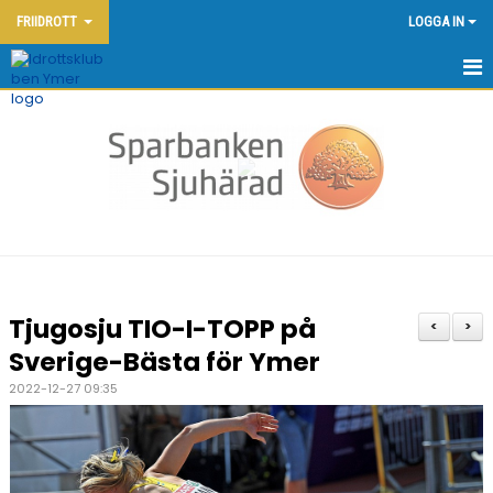
FRIIDROTT
LOGGA IN
HEM - FRIIDROTT
KONTAKT
OM KLUBBEN
NYHETER
KALENDER
Tjugosju TIO-I-TOPP på
<
>
DOKUMENT
Sverige-Bästa för Ymer
2022-12-27 09:35
FRIIDROTTSSKOLAN
YMERSPELEN DEN 7:E JUNI 2026
TÄVLINGAR