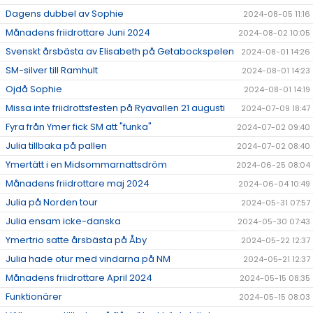
Dagens dubbel av Sophie
2024-08-05 11:16
Månadens friidrottare Juni 2024
2024-08-02 10:05
Svenskt årsbästa av Elisabeth på Getabockspelen
2024-08-01 14:26
SM-silver till Ramhult
2024-08-01 14:23
Ojdå Sophie
2024-08-01 14:19
Missa inte friidrottsfesten på Ryavallen 21 augusti
2024-07-09 18:47
Fyra från Ymer fick SM att "funka"
2024-07-02 09:40
Julia tillbaka på pallen
2024-07-02 08:40
Ymertätt i en Midsommarnattsdröm
2024-06-25 08:04
Månadens friidrottare maj 2024
2024-06-04 10:49
Julia på Norden tour
2024-05-31 07:57
Julia ensam icke-danska
2024-05-30 07:43
Ymertrio satte årsbästa på Åby
2024-05-22 12:37
Julia hade otur med vindarna på NM
2024-05-21 12:37
Månadens friidrottare April 2024
2024-05-15 08:35
Funktionärer
2024-05-15 08:03