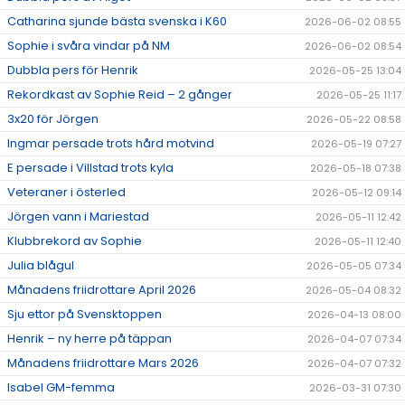
Catharina sjunde bästa svenska i K60
2026-06-02 08:55
Sophie i svåra vindar på NM
2026-06-02 08:54
Dubbla pers för Henrik
2026-05-25 13:04
Rekordkast av Sophie Reid – 2 gånger
2026-05-25 11:17
3x20 för Jörgen
2026-05-22 08:58
Ingmar persade trots hård motvind
2026-05-19 07:27
E persade i Villstad trots kyla
2026-05-18 07:38
Veteraner i österled
2026-05-12 09:14
Jörgen vann i Mariestad
2026-05-11 12:42
Klubbrekord av Sophie
2026-05-11 12:40
Julia blågul
2026-05-05 07:34
Månadens friidrottare April 2026
2026-05-04 08:32
Sju ettor på Svensktoppen
2026-04-13 08:00
Henrik – ny herre på täppan
2026-04-07 07:34
Månadens friidrottare Mars 2026
2026-04-07 07:32
Isabel GM-femma
2026-03-31 07:30