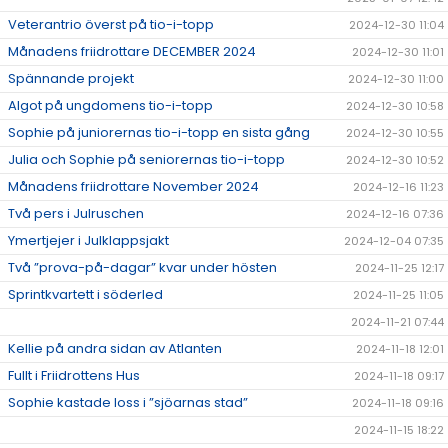
Veterantrio överst på tio-i-topp
2024-12-30 11:04
Månadens friidrottare DECEMBER 2024
2024-12-30 11:01
Spännande projekt
2024-12-30 11:00
Algot på ungdomens tio-i-topp
2024-12-30 10:58
Sophie på juniorernas tio-i-topp en sista gång
2024-12-30 10:55
Julia och Sophie på seniorernas tio-i-topp
2024-12-30 10:52
Månadens friidrottare November 2024
2024-12-16 11:23
Två pers i Julruschen
2024-12-16 07:36
Ymertjejer i Julklappsjakt
2024-12-04 07:35
Två ”prova-på-dagar” kvar under hösten
2024-11-25 12:17
Sprintkvartett i söderled
2024-11-25 11:05
2024-11-21 07:44
Kellie på andra sidan av Atlanten
2024-11-18 12:01
Fullt i Friidrottens Hus
2024-11-18 09:17
Sophie kastade loss i ”sjöarnas stad”
2024-11-18 09:16
2024-11-15 18:22