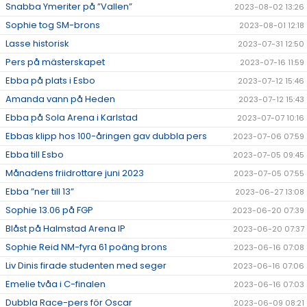
Snabba Ymeriter på ”Vallen”
2023-08-02 13:26
Sophie tog SM-brons
2023-08-01 12:18
Lasse historisk
2023-07-31 12:50
Pers på mästerskapet
2023-07-16 11:59
Ebba på plats i Esbo
2023-07-12 15:46
Amanda vann på Heden
2023-07-12 15:43
Ebba på Sola Arena i Karlstad
2023-07-07 10:16
Ebbas klipp hos 100-åringen gav dubbla pers
2023-07-06 07:59
Ebba till Esbo
2023-07-05 09:45
Månadens friidrottare juni 2023
2023-07-05 07:55
Ebba ”ner till 13”
2023-06-27 13:08
Sophie 13.06 på FGP
2023-06-20 07:39
Blåst på Halmstad Arena IP
2023-06-20 07:37
Sophie Reid NM-fyra 61 poäng brons
2023-06-16 07:08
Liv Dinis firade studenten med seger
2023-06-16 07:06
Emelie tvåa i C-finalen
2023-06-16 07:03
Dubbla Race-pers för Oscar
2023-06-09 08:21