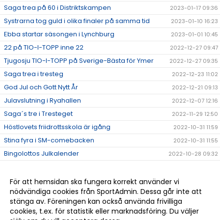
Saga trea på 60 i Distriktskampen
2023-01-17 09:36
Systrarna tog guld i olika finaler på samma tid
2023-01-10 16:23
Ebba startar säsongen i Lynchburg
2023-01-01 10:45
22 på TIO-I-TOPP inne 22
2022-12-27 09:47
Tjugosju TIO-I-TOPP på Sverige-Bästa för Ymer
2022-12-27 09:35
Saga trea i tresteg
2022-12-23 11:02
God Jul och Gott Nytt År
2022-12-21 09:13
Julavslutning i Ryahallen
2022-12-07 12:16
Saga´s tre i Tresteget
2022-11-29 12:50
Höstlovets friidrottsskola är igång
2022-10-31 11:59
Stina fyra i SM-comebacken
2022-10-31 11:55
Bingolottos Julkalender
2022-10-28 09:32
Tränar/ledarkläder.
2022-10-27 14:02
Eric tog hem femman i Alingsås
2022-10-11 11:20
För att hemsidan ska fungera korrekt använder vi
nödvändiga cookies från SportAdmin. Dessa går inte att
Det kom en skur...
2022-10-06 13:04
stänga av. Föreningen kan också använda frivilliga
Tre GM-medaljer till Ymer
2022-09-20 09:35
cookies, t.ex. för statistik eller marknadsföring. Du väljer