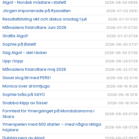
Algot - Nordisk mästare i stafett
2026-08-03 08:55
Jörgen imponerade på Ryavallen
2026-07-02 09:51
Resultattävling vikt och diskus onsdag 1 juli
2026-07-01 11:20
Månadens friidrottare Juni 2026
2026-07-01 07:30
Grattis Algot!
2026-07-01 07:28
Sophie på Bislett
2026-06-30 07:37
Säg Algot - det räcker
2026-06-30 07:36
Upp i topp
2026-06-24 07:29
Månadens friidrottare maj 2026
2026-06-22 07:42
Sissel slog till med PERS!
2026-06-22 07:41
Monica över drömtjugo
2026-06-16 10:26
Sophie tvåa på SAYO
2026-06-16 10:15
Snabba klipp av Sissel
2026-06-16 10:14
Formtest för Ymergänget på Mondobanorna i
2026-06-09 07:38
Skara
Ymerspelen med 600 starter – med några riktiga
2026-06-09 07:28
höjdare
Dubbla pers av Algot
2026-06-02 09:37