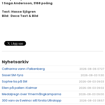
1 Saga Andersson, 3168 poäng
Text: Hasse Sjögren
Bild: Deca Text & Bild
Nyhetsarkiv
Catharina vann i Falkenberg
2026-08-06 07:27
Sissel SM-fyra
2026-08-03 11:30
Sophie tia på SM
2026-08-03 09:03
Ellen på pallen i Kalmar
2026-08-03 09:02
Medaljregn över Ymermångkamparna
2026-08-03 09:00
300 varv av Evelina i sitt första Ultralopp
2026-08-03 08:57