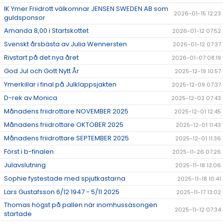
IK Ymer Friidrott välkomnar JENSEN SWEDEN AB som
2026-01-15 12:23
guldsponsor
Amanda 8,00 i Startskottet
2026-01-12 07:52
Svenskt årsbästa av Julia Wennersten
2026-01-12 07:37
Rivstart på det nya året
2026-01-07 08:19
God Jul och Gott Nytt År
2025-12-19 10:57
Ymerkillar i final på Julklappsjakten
2025-12-09 07:37
D-rek av Monica
2025-12-02 07:43
Månadens friidrottare NOVEMBER 2025
2025-12-01 12:45
Månadens friidrottare OKTOBER 2025
2025-12-01 11:43
Månadens friidrottare SEPTEMBER 2025
2025-12-01 11:36
Först i b-finalen
2025-11-26 07:26
Julavslutning
2025-11-18 13:06
Sophie fystestade med spjutkastarna
2025-11-18 10:41
Lars Gustafsson 6/12 1947 - 5/11 2025
2025-11-17 13:02
Thomas högst på pallen när inomhussäsongen
2025-11-12 07:34
startade