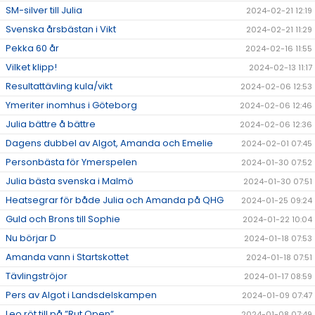
SM-silver till Julia
2024-02-21 12:19
Svenska årsbästan i Vikt
2024-02-21 11:29
Pekka 60 år
2024-02-16 11:55
Vilket klipp!
2024-02-13 11:17
Resultattävling kula/vikt
2024-02-06 12:53
Ymeriter inomhus i Göteborg
2024-02-06 12:46
Julia bättre å bättre
2024-02-06 12:36
Dagens dubbel av Algot, Amanda och Emelie
2024-02-01 07:45
Personbästa för Ymerspelen
2024-01-30 07:52
Julia bästa svenska i Malmö
2024-01-30 07:51
Heatsegrar för både Julia och Amanda på QHG
2024-01-25 09:24
Guld och Brons till Sophie
2024-01-22 10:04
Nu börjar D
2024-01-18 07:53
Amanda vann i Startskottet
2024-01-18 07:51
Tävlingströjor
2024-01-17 08:59
Pers av Algot i Landsdelskampen
2024-01-09 07:47
Leo röt till på ”Rut Open”
2024-01-08 07:49