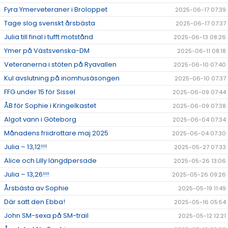
Fyra Ymerveteraner i Broloppet
2025-06-17 07:39
Tage slog svenskt årsbästa
2025-06-17 07:37
Julia till final i tufft motstånd
2025-06-13 08:26
Ymer på Västsvenska-DM
2025-06-11 08:18
Veteranerna i stöten på Ryavallen
2025-06-10 07:40
Kul avslutning på inomhusäsongen
2025-06-10 07:37
FFG under 15 för Sissel
2025-06-09 07:44
ÅB för Sophie i Kringelkastet
2025-06-09 07:38
Algot vann i Göteborg
2025-06-04 07:34
Månadens friidrottare maj 2025
2025-06-04 07:30
Julia – 13,12!!!
2025-05-27 07:33
Alice och Lilly längdpersade
2025-05-26 13:06
Julia – 13,26!!!
2025-05-26 09:26
Årsbästa av Sophie
2025-05-19 11:49
Där satt den Ebba!
2025-05-16 05:54
John SM-sexa på SM-trail
2025-05-12 12:21