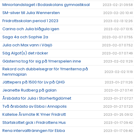
Miniorlandslaget i Bodaskolans gymnastiksal
2023-02-21 09:58
SM-silver till Julia Wennersten
2023-02-20 10:41
Friidrottsskolan period 1 2023
2023-02-13 12:26
Carina och Julia blågula igen
2023-02-07 13:15
Saga 4a och Sophie 2a
2023-02-07 07:55
Julia och Max vann i Växjö
2023-02-07 07:52
Säg Algot(s) det räcker
2023-02-07 07:49
Gästerna tog för sig på Ymerspelen inne
2023-02-02 11:29
Rekord och dubbelsegrar för Ymeriterna på
2023-02-02 11:19
hemmaplan
Jättepers på 1500 för Liv på QHG
2023-01-27 11:26
Jeanette Rudberg på galan
2023-01-27 07:41
Årsbästa för Julia i Storhertigdömet
2023-01-27 07:27
Två årsbästa av Ebba i Annapolis
2023-01-27 07:23
Kallelse Årsmöte IK Ymer Friidrott
2023-01-25 09:12
Startskottet gick i Friidrottens Hus
2023-01-17 09:42
Rena intervallträningen för Ebba
2023-01-17 09:40