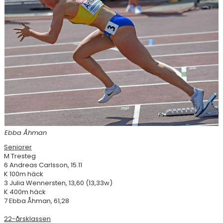
RESULTAT & STATISTIK
NIU BORÅS
MÅNADENS FRIIDROTTARE
Ebba Åhman
Seniorer
M Tresteg
6 Andreas Carlsson, 15.11
K 100m häck
3 Julia Wennersten, 13,60 (13,33w)
K 400m häck
7 Ebba Åhman, 61,28
22-årsklassen