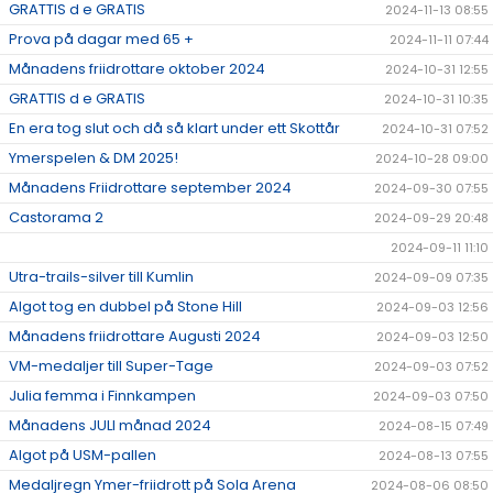
GRATTIS d e GRATIS
2024-11-13 08:55
Prova på dagar med 65 +
2024-11-11 07:44
Månadens friidrottare oktober 2024
2024-10-31 12:55
GRATTIS d e GRATIS
2024-10-31 10:35
En era tog slut och då så klart under ett Skottår
2024-10-31 07:52
Ymerspelen & DM 2025!
2024-10-28 09:00
Månadens Friidrottare september 2024
2024-09-30 07:55
Castorama 2
2024-09-29 20:48
2024-09-11 11:10
Utra-trails-silver till Kumlin
2024-09-09 07:35
Algot tog en dubbel på Stone Hill
2024-09-03 12:56
Månadens friidrottare Augusti 2024
2024-09-03 12:50
VM-medaljer till Super-Tage
2024-09-03 07:52
Julia femma i Finnkampen
2024-09-03 07:50
Månadens JULI månad 2024
2024-08-15 07:49
Algot på USM-pallen
2024-08-13 07:55
Medaljregn Ymer-friidrott på Sola Arena
2024-08-06 08:50