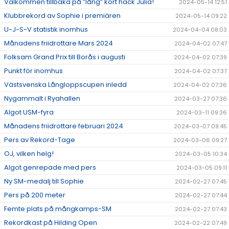
Välkommen tillbaka på ”lång” kort häck Julia!
2024-05-14 12:51
Klubbrekord av Sophie i premiären
2024-05-14 09:22
U-J-S-V statistik inomhus
2024-04-04 08:03
Månadens friidrottare Mars 2024
2024-04-02 07:47
Folksam Grand Prix till Borås i augusti
2024-04-02 07:39
Punkt för inomhus
2024-04-02 07:37
Västsvenska Långloppscupen inledd
2024-04-02 07:36
Nygammalt i Ryahallen
2024-03-27 07:36
Algot USM-fyra
2024-03-11 09:36
Månadens friidrottare februari 2024
2024-03-07 09:45
Pers av Rekord-Tage
2024-03-06 09:27
OJ, vilken helg!
2024-03-05 10:34
Algot genrepade med pers
2024-03-05 09:11
Ny SM-medalj till Sophie
2024-02-27 07:45
Pers på 200 meter
2024-02-27 07:44
Femte plats på mångkamps-SM
2024-02-27 07:43
Rekordkast på Hilding Open
2024-02-22 07:49