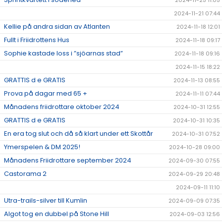
2024-11-25 11:05
2024-11-21 07:44
Kellie på andra sidan av Atlanten
2024-11-18 12:01
Fullt i Friidrottens Hus
2024-11-18 09:17
Sophie kastade loss i ”sjöarnas stad”
2024-11-18 09:16
2024-11-15 18:22
GRATTIS d e GRATIS
2024-11-13 08:55
Prova på dagar med 65 +
2024-11-11 07:44
Månadens friidrottare oktober 2024
2024-10-31 12:55
GRATTIS d e GRATIS
2024-10-31 10:35
En era tog slut och då så klart under ett Skottår
2024-10-31 07:52
Ymerspelen & DM 2025!
2024-10-28 09:00
Månadens Friidrottare september 2024
2024-09-30 07:55
Castorama 2
2024-09-29 20:48
2024-09-11 11:10
Utra-trails-silver till Kumlin
2024-09-09 07:35
Algot tog en dubbel på Stone Hill
2024-09-03 12:56