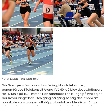
RESULTAT & STATISTIK
NIU BORÅS
MÅNADENS FRIIDROTTARE
Foto: Deca Text och bild
När Sveriges största inomhustävling, till antalet starter,
genomfördes i Telekonsult Arena i Växjö, då blev det ett jättepers
för Liv Dinis på 1500 meter. Hon hamnade i en klunga på fyra tjejer,
där Liv var längst bak. Och gång på gång så såg det ut som att
hon skulle vara tvungen att släppa kontakten. Men lika många