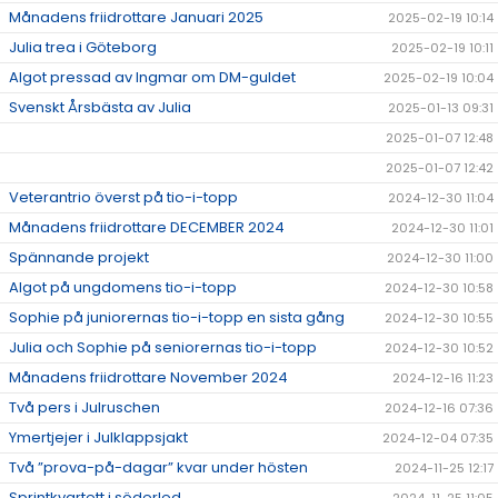
Månadens friidrottare Januari 2025
2025-02-19 10:14
Julia trea i Göteborg
2025-02-19 10:11
Algot pressad av Ingmar om DM-guldet
2025-02-19 10:04
Svenskt Årsbästa av Julia
2025-01-13 09:31
2025-01-07 12:48
2025-01-07 12:42
Veterantrio överst på tio-i-topp
2024-12-30 11:04
Månadens friidrottare DECEMBER 2024
2024-12-30 11:01
Spännande projekt
2024-12-30 11:00
Algot på ungdomens tio-i-topp
2024-12-30 10:58
Sophie på juniorernas tio-i-topp en sista gång
2024-12-30 10:55
Julia och Sophie på seniorernas tio-i-topp
2024-12-30 10:52
Månadens friidrottare November 2024
2024-12-16 11:23
Två pers i Julruschen
2024-12-16 07:36
Ymertjejer i Julklappsjakt
2024-12-04 07:35
Två ”prova-på-dagar” kvar under hösten
2024-11-25 12:17
Sprintkvartett i söderled