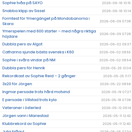
Sophie tvåa på SAYO
2026-06-16 10:15
Snabba klipp av Sissel
2026-06-16 10:14
Formtest för Ymergänget på Mondobanorna i
2026-06-09 07:38
Skara
Ymerspelen med 600 starter – med några riktiga
2026-06-09 07:28
höjdare
Dubbla pers av Algot
2026-06-02 09:37
Catharina sjunde bästa svenska i K60
2026-06-02 08:55
Sophie i svåra vindar på NM
2026-06-02 08:54
Dubbla pers för Henrik
2026-05-25 13:04
Rekordkast av Sophie Reid – 2 gånger
2026-05-25 11:17
3x20 för Jörgen
2026-05-22 08:58
Ingmar persade trots hård motvind
2026-05-19 07:27
E persade i Villstad trots kyla
2026-05-18 07:38
Veteraner i österled
2026-05-12 09:14
Jörgen vann i Mariestad
2026-05-11 12:42
Klubbrekord av Sophie
2026-05-11 12:40
Julia blågul
2026-05-05 07:34