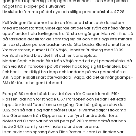
gånger så tog hon sig ikapp igen och kunde till och med plocka
något fina skalper på slutvarvet.
Liv slutade femma på det nya och stiliga personbästat 4.47,28.
Kultävlingen för damer hade en försenad start, och dessutom
med ett stort startfält, vilket gjorde att det var svårt att hålla ”ånga
uppe” under hela tävlingens tre första omgångar. Men väl i final så
då rasslade det till för de som tog sig dit och det slogs inte mindre
än sex stycken personbästan av de åtta bästa. Bland annat förra
Ymerkastaren, numer i i IFK Växjö, Jennifer Rudberg med 13.09.
För Sophie Reid blev det 11.91 och en tiondeplats.
Medan Sophie kunde åka från Växjö med ett nytt personbästa, då
hon via 9,03 i försöken på 60 meter häck tog sig till b-finalen. Där
fick hon till en riktigt bra lopp och landade på nya personbästat
8,91. Sophie skall snart återvända till Växjö, då det är mångkamps-
SM där första helgen i februari.
Pers på 60 meter häck blev det även för Oscar Idehall i P19-
klassen, där han först hade 8,67 i försöken och sedan i ett extra
lopp sänkte sitt ”pers” ännu en gång. Den här gången blev det
8,62 och så när slog han fjolårets UEM-silvermedaljör i tiokamp
Leo Göransson från Klippan som var fyra hundradelar före.
Notera att Oscar var nära sitt pers på 200 meter också när han
hade 24,18 som fyra i H-finalen bland seniorerna.
I seniorklassen sprang även Elias Ramhult, som i a-finalen var