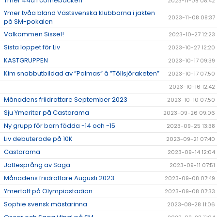
Ymer 44a i comebacken
2023-11-08 08:42
Ymer tvåa bland Västsvenska klubbarna i jakten
2023-11-08 08:37
på SM-pokalen
Välkommen Sissel!
2023-10-27 12:23
Sista loppet för Liv
2023-10-27 12:20
KASTGRUPPEN
2023-10-17 09:39
Kim snabbutbildad av ”Palmas” å ”Töllsjöraketen”
2023-10-17 07:50
2023-10-16 12:42
Månadens friidrottare September 2023
2023-10-10 07:50
Sju Ymeriter på Castorama
2023-09-26 09:06
Ny grupp för barn födda -14 och -15
2023-09-25 13:38
Liv debuterade på 10K
2023-09-21 07:40
Castorama
2023-09-14 12:04
Jättesprång av Saga
2023-09-11 07:51
Månadens friidrottare Augusti 2023
2023-09-08 07:49
Ymertätt på Olympiastadion
2023-09-08 07:33
Sophie svensk mästarinna
2023-08-28 11:06