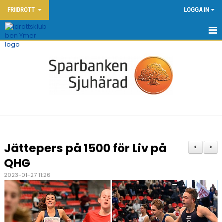
FRIIDROTT
LOGGA IN
HEM - FRIIDROTT
KONTAKT
OM KLUBBEN
NYHETER
KALENDER
Jättepers på 1500 för Liv på
<
>
DOKUMENT
QHG
2023-01-27 11:26
FRIIDROTTSSKOLAN
YMERSPELEN DEN 7:E JUNI 2026
TÄVLINGAR