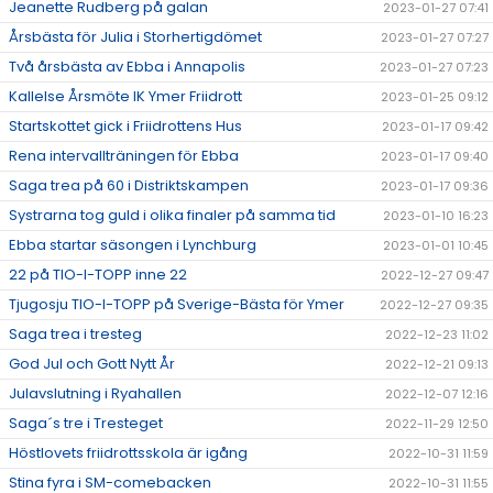
Jeanette Rudberg på galan
2023-01-27 07:41
Årsbästa för Julia i Storhertigdömet
2023-01-27 07:27
Två årsbästa av Ebba i Annapolis
2023-01-27 07:23
Kallelse Årsmöte IK Ymer Friidrott
2023-01-25 09:12
Startskottet gick i Friidrottens Hus
2023-01-17 09:42
Rena intervallträningen för Ebba
2023-01-17 09:40
Saga trea på 60 i Distriktskampen
2023-01-17 09:36
Systrarna tog guld i olika finaler på samma tid
2023-01-10 16:23
Ebba startar säsongen i Lynchburg
2023-01-01 10:45
22 på TIO-I-TOPP inne 22
2022-12-27 09:47
Tjugosju TIO-I-TOPP på Sverige-Bästa för Ymer
2022-12-27 09:35
Saga trea i tresteg
2022-12-23 11:02
God Jul och Gott Nytt År
2022-12-21 09:13
Julavslutning i Ryahallen
2022-12-07 12:16
Saga´s tre i Tresteget
2022-11-29 12:50
Höstlovets friidrottsskola är igång
2022-10-31 11:59
Stina fyra i SM-comebacken
2022-10-31 11:55