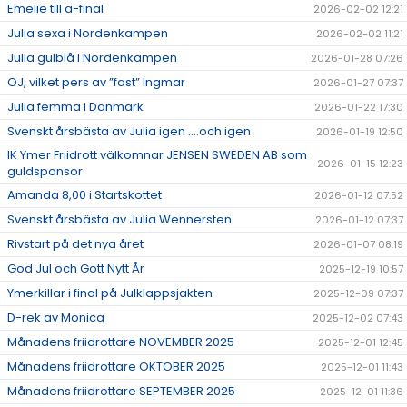
Emelie till a-final
2026-02-02 12:21
Julia sexa i Nordenkampen
2026-02-02 11:21
Julia gulblå i Nordenkampen
2026-01-28 07:26
OJ, vilket pers av ”fast” Ingmar
2026-01-27 07:37
Julia femma i Danmark
2026-01-22 17:30
Svenskt årsbästa av Julia igen ….och igen
2026-01-19 12:50
IK Ymer Friidrott välkomnar JENSEN SWEDEN AB som
2026-01-15 12:23
guldsponsor
Amanda 8,00 i Startskottet
2026-01-12 07:52
Svenskt årsbästa av Julia Wennersten
2026-01-12 07:37
Rivstart på det nya året
2026-01-07 08:19
God Jul och Gott Nytt År
2025-12-19 10:57
Ymerkillar i final på Julklappsjakten
2025-12-09 07:37
D-rek av Monica
2025-12-02 07:43
Månadens friidrottare NOVEMBER 2025
2025-12-01 12:45
Månadens friidrottare OKTOBER 2025
2025-12-01 11:43
Månadens friidrottare SEPTEMBER 2025
2025-12-01 11:36