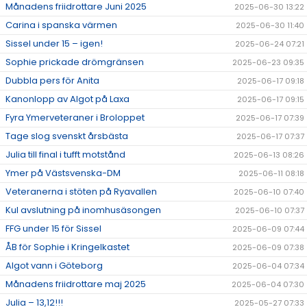
Månadens friidrottare Juni 2025
2025-06-30 13:22
Carina i spanska värmen
2025-06-30 11:40
Sissel under 15 – igen!
2025-06-24 07:21
Sophie prickade drömgränsen
2025-06-23 09:35
Dubbla pers för Anita
2025-06-17 09:18
Kanonlopp av Algot på Laxa
2025-06-17 09:15
Fyra Ymerveteraner i Broloppet
2025-06-17 07:39
Tage slog svenskt årsbästa
2025-06-17 07:37
Julia till final i tufft motstånd
2025-06-13 08:26
Ymer på Västsvenska-DM
2025-06-11 08:18
Veteranerna i stöten på Ryavallen
2025-06-10 07:40
Kul avslutning på inomhusäsongen
2025-06-10 07:37
FFG under 15 för Sissel
2025-06-09 07:44
ÅB för Sophie i Kringelkastet
2025-06-09 07:38
Algot vann i Göteborg
2025-06-04 07:34
Månadens friidrottare maj 2025
2025-06-04 07:30
Julia – 13,12!!!
2025-05-27 07:33