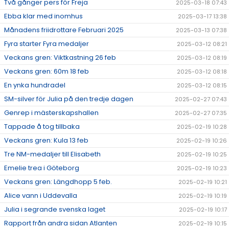
Två gånger pers för Freja
2025-03-18 07:43
Ebba klar med inomhus
2025-03-17 13:38
Månadens friidrottare Februari 2025
2025-03-13 07:38
Fyra starter Fyra medaljer
2025-03-12 08:21
Veckans gren: Viktkastning 26 feb
2025-03-12 08:19
Veckans gren: 60m 18 feb
2025-03-12 08:18
En ynka hundradel
2025-03-12 08:15
SM-silver för Julia på den tredje dagen
2025-02-27 07:43
Genrep i mästerskapshallen
2025-02-27 07:35
Tappade å tog tillbaka
2025-02-19 10:28
Veckans gren: Kula 13 feb
2025-02-19 10:26
Tre NM-medaljer till Elisabeth
2025-02-19 10:25
Emelie trea i Göteborg
2025-02-19 10:23
Veckans gren: Längdhopp 5 feb.
2025-02-19 10:21
Alice vann i Uddevalla
2025-02-19 10:19
Julia i segrande svenska laget
2025-02-19 10:17
Rapport från andra sidan Atlanten
2025-02-19 10:15