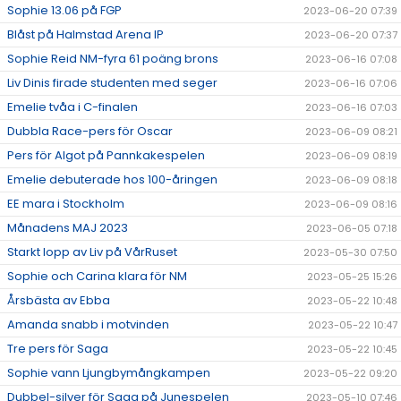
Sophie 13.06 på FGP
2023-06-20 07:39
Blåst på Halmstad Arena IP
2023-06-20 07:37
Sophie Reid NM-fyra 61 poäng brons
2023-06-16 07:08
Liv Dinis firade studenten med seger
2023-06-16 07:06
Emelie tvåa i C-finalen
2023-06-16 07:03
Dubbla Race-pers för Oscar
2023-06-09 08:21
Pers för Algot på Pannkakespelen
2023-06-09 08:19
Emelie debuterade hos 100-åringen
2023-06-09 08:18
EE mara i Stockholm
2023-06-09 08:16
Månadens MAJ 2023
2023-06-05 07:18
Starkt lopp av Liv på VårRuset
2023-05-30 07:50
Sophie och Carina klara för NM
2023-05-25 15:26
Årsbästa av Ebba
2023-05-22 10:48
Amanda snabb i motvinden
2023-05-22 10:47
Tre pers för Saga
2023-05-22 10:45
Sophie vann Ljungbymångkampen
2023-05-22 09:20
Dubbel-silver för Saga på Junespelen
2023-05-10 07:46