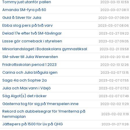
Tommy just utanför pallen
2023-03-13 10:59
Amanda SM-fyra på 60
2023-03-07 08:11
Guld å Silver för Julia
2023-03-07 08:09
Ebba slog pers på två varv
2023-03-07 08:06
Delad 17e efter två SM-tävlingar
2023-02-27 09:22
Lasse gör comeback i styrelsen
2023-02-27 09:05
Miniorlandslaget i Bodaskolans gymnastiksal
2023-02-21 09:58
SM-silver till Julia Wennersten
2023-02-20 10:41
Friidrottsskolan period 1 2023
2023-02-13 12:26
Carina och Julia blågula igen
2023-02-07 13:15
Saga 4a och Sophie 2a
2023-02-07 07:55
Julia och Max vann i Växjö
2023-02-07 07:52
Säg Algot(s) det räcker
2023-02-07 07:49
Gästerna tog för sig på Ymerspelen inne
2023-02-02 11:29
Rekord och dubbelsegrar för Ymeriterna på
2023-02-02 11:19
hemmaplan
Jättepers på 1500 för Liv på QHG
2023-01-27 11:26