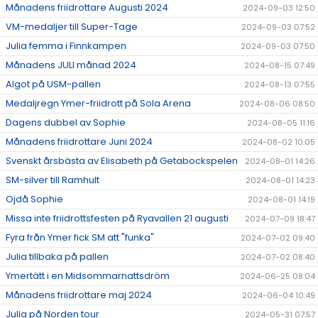
Månadens friidrottare Augusti 2024
2024-09-03 12:50
VM-medaljer till Super-Tage
2024-09-03 07:52
Julia femma i Finnkampen
2024-09-03 07:50
Månadens JULI månad 2024
2024-08-15 07:49
Algot på USM-pallen
2024-08-13 07:55
Medaljregn Ymer-friidrott på Sola Arena
2024-08-06 08:50
Dagens dubbel av Sophie
2024-08-05 11:16
Månadens friidrottare Juni 2024
2024-08-02 10:05
Svenskt årsbästa av Elisabeth på Getabockspelen
2024-08-01 14:26
SM-silver till Ramhult
2024-08-01 14:23
Ojdå Sophie
2024-08-01 14:19
Missa inte friidrottsfesten på Ryavallen 21 augusti
2024-07-09 18:47
Fyra från Ymer fick SM att "funka"
2024-07-02 09:40
Julia tillbaka på pallen
2024-07-02 08:40
Ymertätt i en Midsommarnattsdröm
2024-06-25 08:04
Månadens friidrottare maj 2024
2024-06-04 10:49
Julia på Norden tour
2024-05-31 07:57