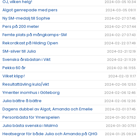
OJ, vilken helg!
2024-03-05 10:34
Algot genrepade med pers
2024-03-05 09:11
Ny SM-medalj till Sophie
2024-02-27 07:45
Pers på 200 meter
2024-02-27 07:44
Femte plats på mångkamps-SM
2024-02-27 07:43
Rekordkast på Hilding Open
2024-02-22 07:49
SM-silver till Julia
2024-02-21 12:19
Svenska årsbästan i Vikt
2024-02-21 11:29
Pekka 60 år
2024-02-16 11:55
Vilket klipp!
2024-02-13 11:17
Resultattävling kula/vikt
2024-02-06 12:53
Ymeriter inomhus i Göteborg
2024-02-06 12:46
Julia bättre å bättre
2024-02-06 12:36
Dagens dubbel av Algot, Amanda och Emelie
2024-02-01 07:45
Personbästa för Ymerspelen
2024-01-30 07:52
Julia bästa svenska i Malmö
2024-01-30 07:51
Heatsegrar för både Julia och Amanda på QHG
2024-01-25 09:24