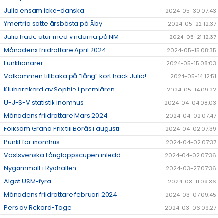
Julia ensam icke-danska
2024-05-30 07:43
Ymertrio satte årsbästa på Åby
2024-05-22 12:37
Julia hade otur med vindarna på NM
2024-05-21 12:37
Månadens friidrottare April 2024
2024-05-15 08:35
Funktionärer
2024-05-15 08:03
Välkommen tillbaka på ”lång” kort häck Julia!
2024-05-14 12:51
Klubbrekord av Sophie i premiären
2024-05-14 09:22
U-J-S-V statistik inomhus
2024-04-04 08:03
Månadens friidrottare Mars 2024
2024-04-02 07:47
Folksam Grand Prix till Borås i augusti
2024-04-02 07:39
Punkt för inomhus
2024-04-02 07:37
Västsvenska Långloppscupen inledd
2024-04-02 07:36
Nygammalt i Ryahallen
2024-03-27 07:36
Algot USM-fyra
2024-03-11 09:36
Månadens friidrottare februari 2024
2024-03-07 09:45
Pers av Rekord-Tage
2024-03-06 09:27