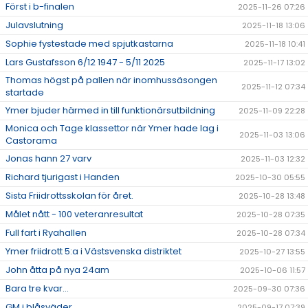
Först i b-finalen
2025-11-26 07:26
Julavslutning
2025-11-18 13:06
Sophie fystestade med spjutkastarna
2025-11-18 10:41
Lars Gustafsson 6/12 1947 - 5/11 2025
2025-11-17 13:02
Thomas högst på pallen när inomhussäsongen
2025-11-12 07:34
startade
Ymer bjuder härmed in till funktionärsutbildning
2025-11-09 22:28
Monica och Tage klassettor när Ymer hade lag i
2025-11-03 13:06
Castorama
Jonas hann 27 varv
2025-11-03 12:32
Richard tjurigast i Handen
2025-10-30 05:55
Sista Friidrottsskolan för året.
2025-10-28 13:48
Målet nått - 100 veteranresultat
2025-10-28 07:35
Full fart i Ryahallen
2025-10-28 07:34
Ymer friidrott 5:a i Västsvenska distriktet
2025-10-27 13:55
John åtta på nya 24am
2025-10-06 11:57
Bara tre kvar...
2025-09-30 07:36
GM i blåsväder
2025-09-17 07:39