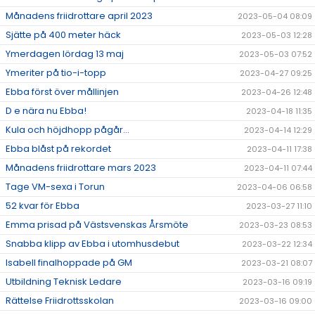
Månadens friidrottare april 2023
2023-05-04 08:09
Sjätte på 400 meter häck
2023-05-03 12:28
Ymerdagen lördag 13 maj
2023-05-03 07:52
Ymeriter på tio-i-topp
2023-04-27 09:25
Ebba först över mållinjen
2023-04-26 12:48
D e nära nu Ebba!
2023-04-18 11:35
Kula och höjdhopp pågår...
2023-04-14 12:29
Ebba blåst på rekordet
2023-04-11 17:38
Månadens friidrottare mars 2023
2023-04-11 07:44
Tage VM-sexa i Torun
2023-04-06 06:58
52 kvar för Ebba
2023-03-27 11:10
Emma prisad på Västsvenskas Årsmöte
2023-03-23 08:53
Snabba klipp av Ebba i utomhusdebut
2023-03-22 12:34
Isabell finalhoppade på GM
2023-03-21 08:07
Utbildning Teknisk Ledare
2023-03-16 09:19
Rättelse Friidrottsskolan
2023-03-16 09:00