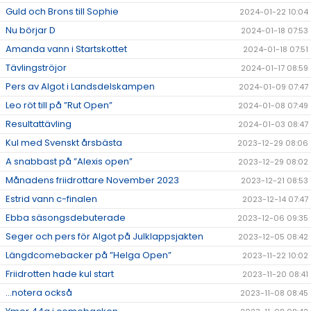
Guld och Brons till Sophie
2024-01-22 10:04
Nu börjar D
2024-01-18 07:53
Amanda vann i Startskottet
2024-01-18 07:51
Tävlingströjor
2024-01-17 08:59
Pers av Algot i Landsdelskampen
2024-01-09 07:47
Leo röt till på ”Rut Open”
2024-01-08 07:49
Resultattävling
2024-01-03 08:47
Kul med Svenskt årsbästa
2023-12-29 08:06
A snabbast på ”Alexis open”
2023-12-29 08:02
Månadens friidrottare November 2023
2023-12-21 08:53
Estrid vann c-finalen
2023-12-14 07:47
Ebba säsongsdebuterade
2023-12-06 09:35
Seger och pers för Algot på Julklappsjakten
2023-12-05 08:42
Längdcomebacker på ”Helga Open”
2023-11-22 10:02
Friidrotten hade kul start
2023-11-20 08:41
...notera också
2023-11-08 08:45