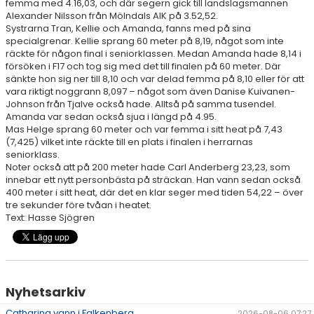
femma med 4.16,03, och där segern gick till landslagsmannen
Alexander Nilsson från Mölndals AIK på 3.52,52.
Systrarna Tran, Kellie och Amanda, fanns med på sina
specialgrenar. Kellie sprang 60 meter på 8,19, något som inte
räckte för någon final i seniorklassen. Medan Amanda hade 8,14 i
försöken i F17 och tog sig med det till finalen på 60 meter. Där
sänkte hon sig ner till 8,10 och var delad femma på 8,10 eller för att
vara riktigt noggrann 8,097 – något som även Danise Kuivanen-
Johnson från Tjalve också hade. Alltså på samma tusendel.
Amanda var sedan också sjua i längd på 4.95.
Mas Helge sprang 60 meter och var femma i sitt heat på 7,43
(7,425) vilket inte räckte till en plats i finalen i herrarnas
seniorklass.
Noter också att på 200 meter hade Carl Anderberg 23,23, som
innebar ett nytt personbästa på sträckan. Han vann sedan också
400 meter i sitt heat, där det en klar seger med tiden 54,22 – över
tre sekunder före tvåan i heatet.
Text: Hasse Sjögren
Nyhetsarkiv
Catharina vann i Falkenberg
2026-08-06 07:27