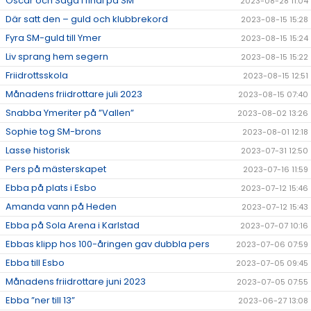
Oscar och Saga i final på SM
2023-08-28 11:04
Där satt den – guld och klubbrekord
2023-08-15 15:28
Fyra SM-guld till Ymer
2023-08-15 15:24
Liv sprang hem segern
2023-08-15 15:22
Friidrottsskola
2023-08-15 12:51
Månadens friidrottare juli 2023
2023-08-15 07:40
Snabba Ymeriter på ”Vallen”
2023-08-02 13:26
Sophie tog SM-brons
2023-08-01 12:18
Lasse historisk
2023-07-31 12:50
Pers på mästerskapet
2023-07-16 11:59
Ebba på plats i Esbo
2023-07-12 15:46
Amanda vann på Heden
2023-07-12 15:43
Ebba på Sola Arena i Karlstad
2023-07-07 10:16
Ebbas klipp hos 100-åringen gav dubbla pers
2023-07-06 07:59
Ebba till Esbo
2023-07-05 09:45
Månadens friidrottare juni 2023
2023-07-05 07:55
Ebba ”ner till 13”
2023-06-27 13:08