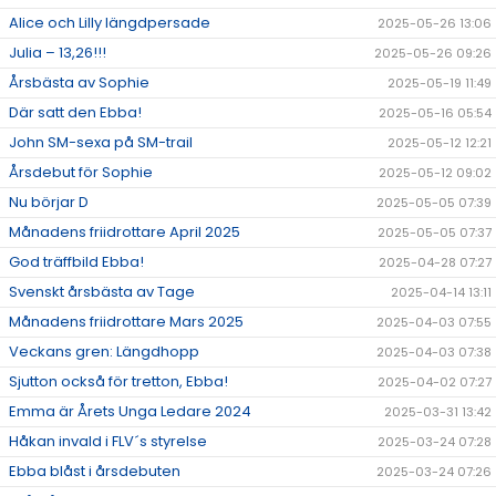
Alice och Lilly längdpersade
2025-05-26 13:06
Julia – 13,26!!!
2025-05-26 09:26
Årsbästa av Sophie
2025-05-19 11:49
Där satt den Ebba!
2025-05-16 05:54
John SM-sexa på SM-trail
2025-05-12 12:21
Årsdebut för Sophie
2025-05-12 09:02
Nu börjar D
2025-05-05 07:39
Månadens friidrottare April 2025
2025-05-05 07:37
God träffbild Ebba!
2025-04-28 07:27
Svenskt årsbästa av Tage
2025-04-14 13:11
Månadens friidrottare Mars 2025
2025-04-03 07:55
Veckans gren: Längdhopp
2025-04-03 07:38
Sjutton också för tretton, Ebba!
2025-04-02 07:27
Emma är Årets Unga Ledare 2024
2025-03-31 13:42
Håkan invald i FLV´s styrelse
2025-03-24 07:28
Ebba blåst i årsdebuten
2025-03-24 07:26