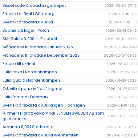
Sissel satte årsbästa i genrepet
2026-03-02 07:42
Emelie i a-final i Göteborg
2026-02-16 11:13
Svenskt årsbästa av Julia
2026-02-16 11:11
Sophie på läger i Potch
2026-02-13 09:42
SM-Guld på 200 till Elisabeth
2026-02-09 07:35
Månadens friidrottare Januari 2026
2026-02-04 09:43
Månadens friidrottare December 2025
2026-02-04 09:38
Emelie till a-final
2026-02-02 12:21
Julia sexa i Nordenkampen
2026-02-02 11:21
Julia gulblå i Nordenkampen
2026-01-28 07:26
OJ, vilket pers av ”fast” Ingmar
2026-01-27 07:37
Julia femma i Danmark
2026-01-22 17:30
Svenskt årsbästa av Julia igen ….och igen
2026-01-19 12:50
IK Ymer Friidrott välkomnar JENSEN SWEDEN AB som
2026-01-15 12:23
guldsponsor
Amanda 8,00 i Startskottet
2026-01-12 07:52
Svenskt årsbästa av Julia Wennersten
2026-01-12 07:37