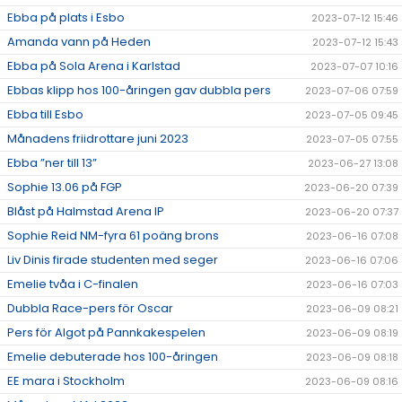
Ebba på plats i Esbo
2023-07-12 15:46
Amanda vann på Heden
2023-07-12 15:43
Ebba på Sola Arena i Karlstad
2023-07-07 10:16
Ebbas klipp hos 100-åringen gav dubbla pers
2023-07-06 07:59
Ebba till Esbo
2023-07-05 09:45
Månadens friidrottare juni 2023
2023-07-05 07:55
Ebba ”ner till 13”
2023-06-27 13:08
Sophie 13.06 på FGP
2023-06-20 07:39
Blåst på Halmstad Arena IP
2023-06-20 07:37
Sophie Reid NM-fyra 61 poäng brons
2023-06-16 07:08
Liv Dinis firade studenten med seger
2023-06-16 07:06
Emelie tvåa i C-finalen
2023-06-16 07:03
Dubbla Race-pers för Oscar
2023-06-09 08:21
Pers för Algot på Pannkakespelen
2023-06-09 08:19
Emelie debuterade hos 100-åringen
2023-06-09 08:18
EE mara i Stockholm
2023-06-09 08:16