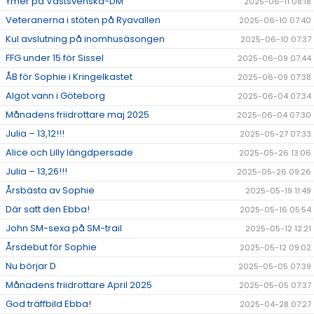
Ymer på Västsvenska-DM
2025-06-11 08:18
Veteranerna i stöten på Ryavallen
2025-06-10 07:40
Kul avslutning på inomhusäsongen
2025-06-10 07:37
FFG under 15 för Sissel
2025-06-09 07:44
ÅB för Sophie i Kringelkastet
2025-06-09 07:38
Algot vann i Göteborg
2025-06-04 07:34
Månadens friidrottare maj 2025
2025-06-04 07:30
Julia – 13,12!!!
2025-05-27 07:33
Alice och Lilly längdpersade
2025-05-26 13:06
Julia – 13,26!!!
2025-05-26 09:26
Årsbästa av Sophie
2025-05-19 11:49
Där satt den Ebba!
2025-05-16 05:54
John SM-sexa på SM-trail
2025-05-12 12:21
Årsdebut för Sophie
2025-05-12 09:02
Nu börjar D
2025-05-05 07:39
Månadens friidrottare April 2025
2025-05-05 07:37
God träffbild Ebba!
2025-04-28 07:27