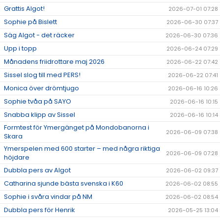
Grattis Algot!
2026-07-01 07:28
Sophie på Bislett
2026-06-30 07:37
Säg Algot - det räcker
2026-06-30 07:36
Upp i topp
2026-06-24 07:29
Månadens friidrottare maj 2026
2026-06-22 07:42
Sissel slog till med PERS!
2026-06-22 07:41
Monica över drömtjugo
2026-06-16 10:26
Sophie tvåa på SAYO
2026-06-16 10:15
Snabba klipp av Sissel
2026-06-16 10:14
Formtest för Ymergänget på Mondobanorna i
2026-06-09 07:38
Skara
Ymerspelen med 600 starter – med några riktiga
2026-06-09 07:28
höjdare
Dubbla pers av Algot
2026-06-02 09:37
Catharina sjunde bästa svenska i K60
2026-06-02 08:55
Sophie i svåra vindar på NM
2026-06-02 08:54
Dubbla pers för Henrik
2026-05-25 13:04