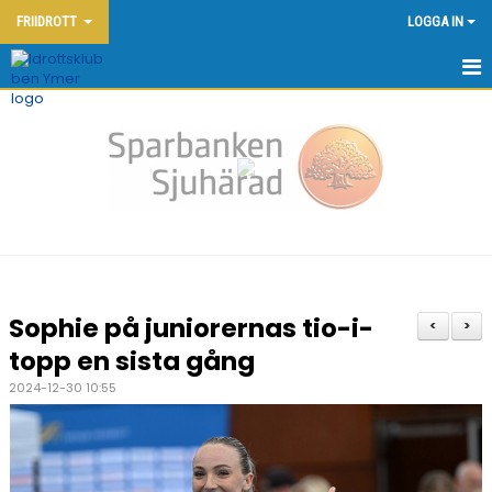
FRIIDROTT
LOGGA IN
HEM - FRIIDROTT
KONTAKT
OM KLUBBEN
NYHETER
KALENDER
Sophie på juniorernas tio-i-
<
>
DOKUMENT
topp en sista gång
2024-12-30 10:55
FRIIDROTTSSKOLAN
YMERSPELEN DEN 7:E JUNI 2026
TÄVLINGAR