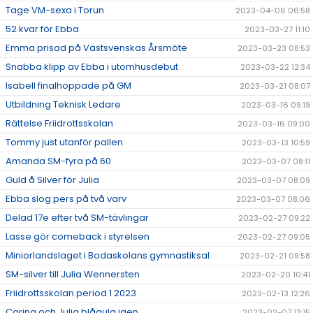
Tage VM-sexa i Torun
2023-04-06 06:58
52 kvar för Ebba
2023-03-27 11:10
Emma prisad på Västsvenskas Årsmöte
2023-03-23 08:53
Snabba klipp av Ebba i utomhusdebut
2023-03-22 12:34
Isabell finalhoppade på GM
2023-03-21 08:07
Utbildning Teknisk Ledare
2023-03-16 09:19
Rättelse Friidrottsskolan
2023-03-16 09:00
Tommy just utanför pallen
2023-03-13 10:59
Amanda SM-fyra på 60
2023-03-07 08:11
Guld å Silver för Julia
2023-03-07 08:09
Ebba slog pers på två varv
2023-03-07 08:06
Delad 17e efter två SM-tävlingar
2023-02-27 09:22
Lasse gör comeback i styrelsen
2023-02-27 09:05
Miniorlandslaget i Bodaskolans gymnastiksal
2023-02-21 09:58
SM-silver till Julia Wennersten
2023-02-20 10:41
Friidrottsskolan period 1 2023
2023-02-13 12:26
Carina och Julia blågula igen
2023-02-07 13:15