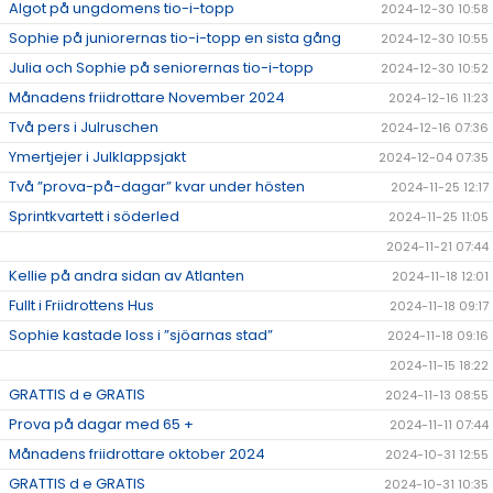
Algot på ungdomens tio-i-topp
2024-12-30 10:58
Sophie på juniorernas tio-i-topp en sista gång
2024-12-30 10:55
Julia och Sophie på seniorernas tio-i-topp
2024-12-30 10:52
Månadens friidrottare November 2024
2024-12-16 11:23
Två pers i Julruschen
2024-12-16 07:36
Ymertjejer i Julklappsjakt
2024-12-04 07:35
Två ”prova-på-dagar” kvar under hösten
2024-11-25 12:17
Sprintkvartett i söderled
2024-11-25 11:05
2024-11-21 07:44
Kellie på andra sidan av Atlanten
2024-11-18 12:01
Fullt i Friidrottens Hus
2024-11-18 09:17
Sophie kastade loss i ”sjöarnas stad”
2024-11-18 09:16
2024-11-15 18:22
GRATTIS d e GRATIS
2024-11-13 08:55
Prova på dagar med 65 +
2024-11-11 07:44
Månadens friidrottare oktober 2024
2024-10-31 12:55
GRATTIS d e GRATIS
2024-10-31 10:35