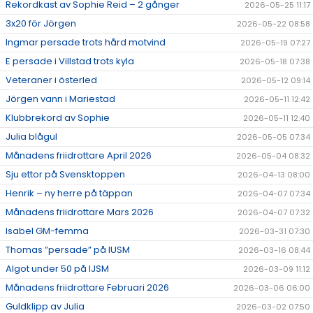
Rekordkast av Sophie Reid – 2 gånger
2026-05-25 11:17
3x20 för Jörgen
2026-05-22 08:58
Ingmar persade trots hård motvind
2026-05-19 07:27
E persade i Villstad trots kyla
2026-05-18 07:38
Veteraner i österled
2026-05-12 09:14
Jörgen vann i Mariestad
2026-05-11 12:42
Klubbrekord av Sophie
2026-05-11 12:40
Julia blågul
2026-05-05 07:34
Månadens friidrottare April 2026
2026-05-04 08:32
Sju ettor på Svensktoppen
2026-04-13 08:00
Henrik – ny herre på täppan
2026-04-07 07:34
Månadens friidrottare Mars 2026
2026-04-07 07:32
Isabel GM-femma
2026-03-31 07:30
Thomas ”persade” på IUSM
2026-03-16 08:44
Algot under 50 på IJSM
2026-03-09 11:12
Månadens friidrottare Februari 2026
2026-03-06 06:00
Guldklipp av Julia
2026-03-02 07:50