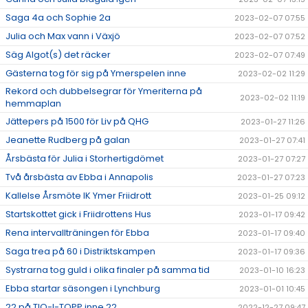
Saga 4a och Sophie 2a
2023-02-07 07:55
Julia och Max vann i Växjö
2023-02-07 07:52
Säg Algot(s) det räcker
2023-02-07 07:49
Gästerna tog för sig på Ymerspelen inne
2023-02-02 11:29
Rekord och dubbelsegrar för Ymeriterna på
2023-02-02 11:19
hemmaplan
Jättepers på 1500 för Liv på QHG
2023-01-27 11:26
Jeanette Rudberg på galan
2023-01-27 07:41
Årsbästa för Julia i Storhertigdömet
2023-01-27 07:27
Två årsbästa av Ebba i Annapolis
2023-01-27 07:23
Kallelse Årsmöte IK Ymer Friidrott
2023-01-25 09:12
Startskottet gick i Friidrottens Hus
2023-01-17 09:42
Rena intervallträningen för Ebba
2023-01-17 09:40
Saga trea på 60 i Distriktskampen
2023-01-17 09:36
Systrarna tog guld i olika finaler på samma tid
2023-01-10 16:23
Ebba startar säsongen i Lynchburg
2023-01-01 10:45
22 på TIO-I-TOPP inne 22
2022-12-27 09:47