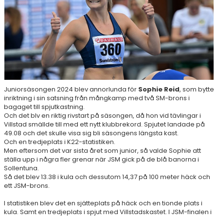
RESULTAT & STATISTIK
NIU BORÅS
MÅNADENS FRIIDROTTARE
Juniorsäsongen 2024 blev annorlunda för
Sophie Reid
, som bytte
inriktning i sin satsning från mångkamp med två SM-brons i
bagaget till spjutkastning.
Och det blv en riktig rivstart på säsongen, då hon vid tävlingar i
Villstad smällde till med ett nytt klubbrekord. Spjutet landade på
49.08 och det skulle visa sig bli säsongens längsta kast.
Och en tredjeplats i K22-statistiken.
Men eftersom det var sista året som junior, så valde Sophie att
ställa upp i några fler grenar när JSM gick på de blå banorna i
Sollentuna.
Så det blev 13.38 i kula och dessutom 14,37 på 100 meter häck och
ett JSM-brons.
I statistiken blev det en sjätteplats på häck och en tionde plats i
kula. Samt en tredjeplats i spjut med Villstadskastet. I JSM-finalen i