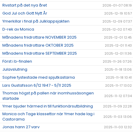
Rivstart på det nya året
2026-01-07 08:19
God Jul och Gott Nytt År
2025-12-19 10:57
Ymerkillar i final på Julklappsjakten
2025-12-09 07:37
D-rek av Monica
2025-12-02 07:43
Månadens friidrottare NOVEMBER 2025
2025-12-01 12:45
Månadens friidrottare OKTOBER 2025
2025-12-01 11:43
Månadens friidrottare SEPTEMBER 2025
2025-12-01 11:36
Först i b-finalen
2025-11-26 07:26
Julavslutning
2025-11-18 13:06
Sophie fystestade med spjutkastarna
2025-11-18 10:41
Lars Gustafsson 6/12 1947 - 5/11 2025
2025-11-17 13:02
Thomas högst på pallen när inomhussäsongen
2025-11-12 07:34
startade
Ymer bjuder härmed in till funktionärsutbildning
2025-11-09 22:28
Monica och Tage klassettor när Ymer hade lag i
2025-11-03 13:06
Castorama
Jonas hann 27 varv
2025-11-03 12:32