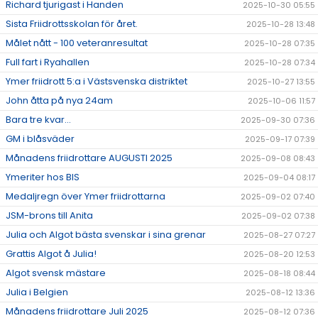
Richard tjurigast i Handen
2025-10-30 05:55
Sista Friidrottsskolan för året.
2025-10-28 13:48
Målet nått - 100 veteranresultat
2025-10-28 07:35
Full fart i Ryahallen
2025-10-28 07:34
Ymer friidrott 5:a i Västsvenska distriktet
2025-10-27 13:55
John åtta på nya 24am
2025-10-06 11:57
Bara tre kvar...
2025-09-30 07:36
GM i blåsväder
2025-09-17 07:39
Månadens friidrottare AUGUSTI 2025
2025-09-08 08:43
Ymeriter hos BIS
2025-09-04 08:17
Medaljregn över Ymer friidrottarna
2025-09-02 07:40
JSM-brons till Anita
2025-09-02 07:38
Julia och Algot bästa svenskar i sina grenar
2025-08-27 07:27
Grattis Algot å Julia!
2025-08-20 12:53
Algot svensk mästare
2025-08-18 08:44
Julia i Belgien
2025-08-12 13:36
Månadens friidrottare Juli 2025
2025-08-12 07:36