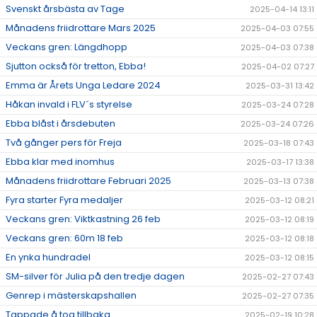
Svenskt årsbästa av Tage
2025-04-14 13:11
Månadens friidrottare Mars 2025
2025-04-03 07:55
Veckans gren: Längdhopp
2025-04-03 07:38
Sjutton också för tretton, Ebba!
2025-04-02 07:27
Emma är Årets Unga Ledare 2024
2025-03-31 13:42
Håkan invald i FLV´s styrelse
2025-03-24 07:28
Ebba blåst i årsdebuten
2025-03-24 07:26
Två gånger pers för Freja
2025-03-18 07:43
Ebba klar med inomhus
2025-03-17 13:38
Månadens friidrottare Februari 2025
2025-03-13 07:38
Fyra starter Fyra medaljer
2025-03-12 08:21
Veckans gren: Viktkastning 26 feb
2025-03-12 08:19
Veckans gren: 60m 18 feb
2025-03-12 08:18
En ynka hundradel
2025-03-12 08:15
SM-silver för Julia på den tredje dagen
2025-02-27 07:43
Genrep i mästerskapshallen
2025-02-27 07:35
Tappade å tog tillbaka
2025-02-19 10:28