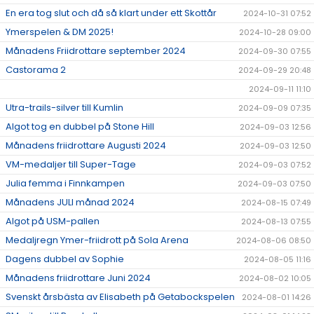
En era tog slut och då så klart under ett Skottår
2024-10-31 07:52
Ymerspelen & DM 2025!
2024-10-28 09:00
Månadens Friidrottare september 2024
2024-09-30 07:55
Castorama 2
2024-09-29 20:48
2024-09-11 11:10
Utra-trails-silver till Kumlin
2024-09-09 07:35
Algot tog en dubbel på Stone Hill
2024-09-03 12:56
Månadens friidrottare Augusti 2024
2024-09-03 12:50
VM-medaljer till Super-Tage
2024-09-03 07:52
Julia femma i Finnkampen
2024-09-03 07:50
Månadens JULI månad 2024
2024-08-15 07:49
Algot på USM-pallen
2024-08-13 07:55
Medaljregn Ymer-friidrott på Sola Arena
2024-08-06 08:50
Dagens dubbel av Sophie
2024-08-05 11:16
Månadens friidrottare Juni 2024
2024-08-02 10:05
Svenskt årsbästa av Elisabeth på Getabockspelen
2024-08-01 14:26