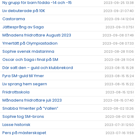
Ny grupp för barn födda -14 och -15
2023-09-25 13:38
Liv debuterade på 10K
2023-09-21 07:40
Castorama
2023-09-14 12:04
Jättesprång av Saga
2023-09-11 07:51
Månadens friidrottare Augusti 2023
2023-09-08 07:49
Ymertätt på Olympiastadion
2023-09-08 07:33
Sophie svensk mästarinna
2023-08-28 11:06
Oscar och Saga i final på SM
2023-08-28 11:04
Där satt den – guld och klubbrekord
2023-08-15 15:28
Fyra SM-guld till Ymer
2023-08-15 15:24
Liv sprang hem segern
2023-08-15 15:22
Friidrottsskola
2023-08-15 12:51
Månadens friidrottare juli 2023
2023-08-15 07:40
Snabba Ymeriter på ”Vallen”
2023-08-02 13:26
Sophie tog SM-brons
2023-08-01 12:18
Lasse historisk
2023-07-31 12:50
Pers på mästerskapet
2023-07-16 11:59