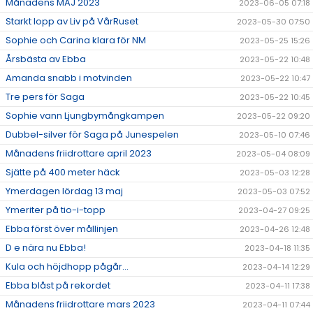
Månadens MAJ 2023
2023-06-05 07:18
Starkt lopp av Liv på VårRuset
2023-05-30 07:50
Sophie och Carina klara för NM
2023-05-25 15:26
Årsbästa av Ebba
2023-05-22 10:48
Amanda snabb i motvinden
2023-05-22 10:47
Tre pers för Saga
2023-05-22 10:45
Sophie vann Ljungbymångkampen
2023-05-22 09:20
Dubbel-silver för Saga på Junespelen
2023-05-10 07:46
Månadens friidrottare april 2023
2023-05-04 08:09
Sjätte på 400 meter häck
2023-05-03 12:28
Ymerdagen lördag 13 maj
2023-05-03 07:52
Ymeriter på tio-i-topp
2023-04-27 09:25
Ebba först över mållinjen
2023-04-26 12:48
D e nära nu Ebba!
2023-04-18 11:35
Kula och höjdhopp pågår...
2023-04-14 12:29
Ebba blåst på rekordet
2023-04-11 17:38
Månadens friidrottare mars 2023
2023-04-11 07:44