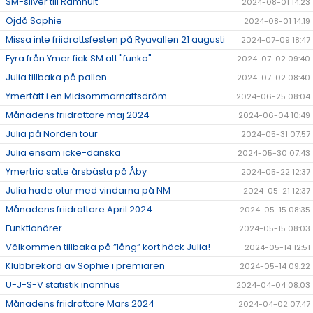
SM-silver till Ramhult
2024-08-01 14:23
Ojdå Sophie
2024-08-01 14:19
Missa inte friidrottsfesten på Ryavallen 21 augusti
2024-07-09 18:47
Fyra från Ymer fick SM att "funka"
2024-07-02 09:40
Julia tillbaka på pallen
2024-07-02 08:40
Ymertätt i en Midsommarnattsdröm
2024-06-25 08:04
Månadens friidrottare maj 2024
2024-06-04 10:49
Julia på Norden tour
2024-05-31 07:57
Julia ensam icke-danska
2024-05-30 07:43
Ymertrio satte årsbästa på Åby
2024-05-22 12:37
Julia hade otur med vindarna på NM
2024-05-21 12:37
Månadens friidrottare April 2024
2024-05-15 08:35
Funktionärer
2024-05-15 08:03
Välkommen tillbaka på ”lång” kort häck Julia!
2024-05-14 12:51
Klubbrekord av Sophie i premiären
2024-05-14 09:22
U-J-S-V statistik inomhus
2024-04-04 08:03
Månadens friidrottare Mars 2024
2024-04-02 07:47