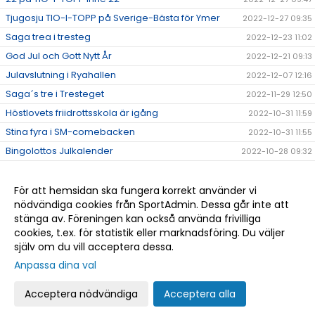
Tjugosju TIO-I-TOPP på Sverige-Bästa för Ymer
2022-12-27 09:35
Saga trea i tresteg
2022-12-23 11:02
God Jul och Gott Nytt År
2022-12-21 09:13
Julavslutning i Ryahallen
2022-12-07 12:16
Saga´s tre i Tresteget
2022-11-29 12:50
Höstlovets friidrottsskola är igång
2022-10-31 11:59
Stina fyra i SM-comebacken
2022-10-31 11:55
Bingolottos Julkalender
2022-10-28 09:32
Tränar/ledarkläder.
2022-10-27 14:02
Eric tog hem femman i Alingsås
2022-10-11 11:20
För att hemsidan ska fungera korrekt använder vi
nödvändiga cookies från SportAdmin. Dessa går inte att
Det kom en skur...
2022-10-06 13:04
stänga av. Föreningen kan också använda frivilliga
Tre GM-medaljer till Ymer
2022-09-20 09:35
cookies, t.ex. för statistik eller marknadsföring. Du väljer
själv om du vill acceptera dessa.
Anpassa dina val
Cookie-
Gå till
inställningar
Webbversion
Acceptera nödvändiga
Acceptera alla