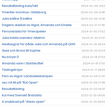
Resultattävling kula/vikt
2024-02-06 12:53
Ymeriter inomhus i Göteborg
2024-02-06 12:46
Julia bättre å bättre
2024-02-06 12:36
Dagens dubbel av Algot, Amanda och Emelie
2024-02-01 07:45
Personbästa för Ymerspelen
2024-01-30 07:52
Julia bästa svenska i Malmö
2024-01-30 07:51
Heatsegrar för både Julia och Amanda på QHG
2024-01-25 09:24
Guld och Brons till Sophie
2024-01-22 10:04
Nu börjar D
2024-01-18 07:53
Amanda vann i Startskottet
2024-01-18 07:51
Tävlingströjor
2024-01-17 08:59
Pers av Algot i Landsdelskampen
2024-01-09 07:47
Leo röt till på ”Rut Open”
2024-01-08 07:49
Resultattävling
2024-01-03 08:47
Kul med Svenskt årsbästa
2023-12-29 08:06
A snabbast på ”Alexis open”
2023-12-29 08:02