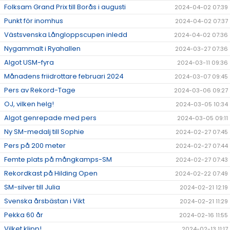
Folksam Grand Prix till Borås i augusti
2024-04-02 07:39
Punkt för inomhus
2024-04-02 07:37
Västsvenska Långloppscupen inledd
2024-04-02 07:36
Nygammalt i Ryahallen
2024-03-27 07:36
Algot USM-fyra
2024-03-11 09:36
Månadens friidrottare februari 2024
2024-03-07 09:45
Pers av Rekord-Tage
2024-03-06 09:27
OJ, vilken helg!
2024-03-05 10:34
Algot genrepade med pers
2024-03-05 09:11
Ny SM-medalj till Sophie
2024-02-27 07:45
Pers på 200 meter
2024-02-27 07:44
Femte plats på mångkamps-SM
2024-02-27 07:43
Rekordkast på Hilding Open
2024-02-22 07:49
SM-silver till Julia
2024-02-21 12:19
Svenska årsbästan i Vikt
2024-02-21 11:29
Pekka 60 år
2024-02-16 11:55
Vilket klipp!
2024-02-13 11:17