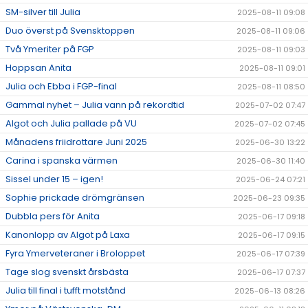
SM-silver till Julia
2025-08-11 09:08
Duo överst på Svensktoppen
2025-08-11 09:06
Två Ymeriter på FGP
2025-08-11 09:03
Hoppsan Anita
2025-08-11 09:01
Julia och Ebba i FGP-final
2025-08-11 08:50
Gammal nyhet – Julia vann på rekordtid
2025-07-02 07:47
Algot och Julia pallade på VU
2025-07-02 07:45
Månadens friidrottare Juni 2025
2025-06-30 13:22
Carina i spanska värmen
2025-06-30 11:40
Sissel under 15 – igen!
2025-06-24 07:21
Sophie prickade drömgränsen
2025-06-23 09:35
Dubbla pers för Anita
2025-06-17 09:18
Kanonlopp av Algot på Laxa
2025-06-17 09:15
Fyra Ymerveteraner i Broloppet
2025-06-17 07:39
Tage slog svenskt årsbästa
2025-06-17 07:37
Julia till final i tufft motstånd
2025-06-13 08:26