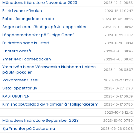
Månadens friidrottare November 2023
2023-12-21 08:53
Estrid vann c-finalen
2023-12-14 07:47
Ebba säsongsdebuterade
2023-12-06 09:35
Seger och pers för Algot på Julklappsjakten
2023-12-05 08:42
Längdcomebacker på ”Helga Open”
2023-11-22 10:02
Friidrotten hade kul start
2023-11-20 08:41
...notera också
2023-11-08 08:45
Ymer 44a i comebacken
2023-11-08 08:42
Ymer tvåa bland Västsvenska klubbarna i jakten
2023-11-08 08:37
på SM-pokalen
Välkommen Sissel!
2023-10-27 12:23
Sista loppet för Liv
2023-10-27 12:20
KASTGRUPPEN
2023-10-17 09:39
Kim snabbutbildad av ”Palmas” å ”Töllsjöraketen”
2023-10-17 07:50
2023-10-16 12:42
Månadens friidrottare September 2023
2023-10-10 07:50
Sju Ymeriter på Castorama
2023-09-26 09:06