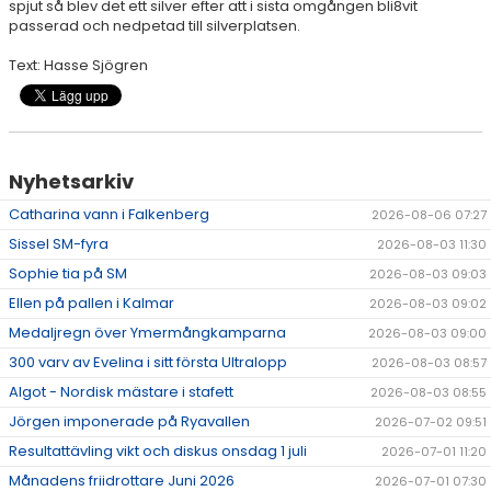
spjut så blev det ett silver efter att i sista omgången bli8vit
passerad och nedpetad till silverplatsen.
Text: Hasse Sjögren
Nyhetsarkiv
Catharina vann i Falkenberg
2026-08-06 07:27
Sissel SM-fyra
2026-08-03 11:30
Sophie tia på SM
2026-08-03 09:03
Ellen på pallen i Kalmar
2026-08-03 09:02
Medaljregn över Ymermångkamparna
2026-08-03 09:00
300 varv av Evelina i sitt första Ultralopp
2026-08-03 08:57
Algot - Nordisk mästare i stafett
2026-08-03 08:55
Jörgen imponerade på Ryavallen
2026-07-02 09:51
Resultattävling vikt och diskus onsdag 1 juli
2026-07-01 11:20
Månadens friidrottare Juni 2026
2026-07-01 07:30