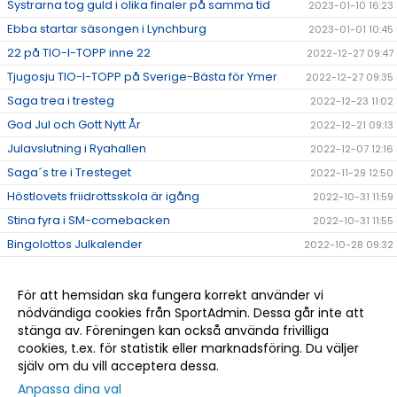
Systrarna tog guld i olika finaler på samma tid
2023-01-10 16:23
Ebba startar säsongen i Lynchburg
2023-01-01 10:45
22 på TIO-I-TOPP inne 22
2022-12-27 09:47
Tjugosju TIO-I-TOPP på Sverige-Bästa för Ymer
2022-12-27 09:35
Saga trea i tresteg
2022-12-23 11:02
God Jul och Gott Nytt År
2022-12-21 09:13
Julavslutning i Ryahallen
2022-12-07 12:16
Saga´s tre i Tresteget
2022-11-29 12:50
Höstlovets friidrottsskola är igång
2022-10-31 11:59
Stina fyra i SM-comebacken
2022-10-31 11:55
Bingolottos Julkalender
2022-10-28 09:32
Tränar/ledarkläder.
2022-10-27 14:02
Eric tog hem femman i Alingsås
2022-10-11 11:20
För att hemsidan ska fungera korrekt använder vi
nödvändiga cookies från SportAdmin. Dessa går inte att
Det kom en skur...
2022-10-06 13:04
stänga av. Föreningen kan också använda frivilliga
Tre GM-medaljer till Ymer
2022-09-20 09:35
cookies, t.ex. för statistik eller marknadsföring. Du väljer
själv om du vill acceptera dessa.
Anpassa dina val