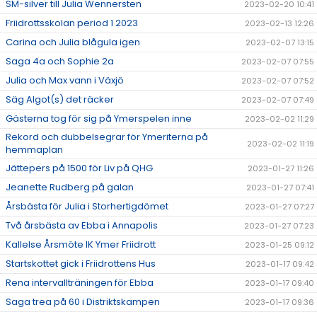
SM-silver till Julia Wennersten
2023-02-20 10:41
Friidrottsskolan period 1 2023
2023-02-13 12:26
Carina och Julia blågula igen
2023-02-07 13:15
Saga 4a och Sophie 2a
2023-02-07 07:55
Julia och Max vann i Växjö
2023-02-07 07:52
Säg Algot(s) det räcker
2023-02-07 07:49
Gästerna tog för sig på Ymerspelen inne
2023-02-02 11:29
Rekord och dubbelsegrar för Ymeriterna på
2023-02-02 11:19
hemmaplan
Jättepers på 1500 för Liv på QHG
2023-01-27 11:26
Jeanette Rudberg på galan
2023-01-27 07:41
Årsbästa för Julia i Storhertigdömet
2023-01-27 07:27
Två årsbästa av Ebba i Annapolis
2023-01-27 07:23
Kallelse Årsmöte IK Ymer Friidrott
2023-01-25 09:12
Startskottet gick i Friidrottens Hus
2023-01-17 09:42
Rena intervallträningen för Ebba
2023-01-17 09:40
Saga trea på 60 i Distriktskampen
2023-01-17 09:36