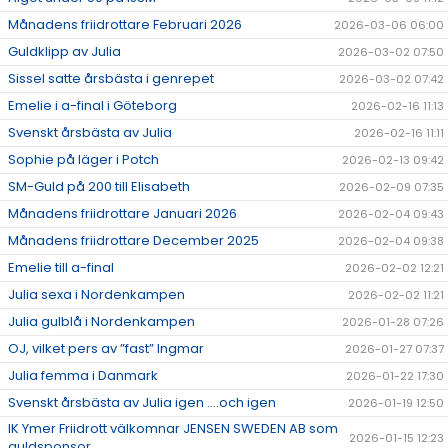
Månadens friidrottare Februari 2026
2026-03-06 06:00
Guldklipp av Julia
2026-03-02 07:50
Sissel satte årsbästa i genrepet
2026-03-02 07:42
Emelie i a-final i Göteborg
2026-02-16 11:13
Svenskt årsbästa av Julia
2026-02-16 11:11
Sophie på läger i Potch
2026-02-13 09:42
SM-Guld på 200 till Elisabeth
2026-02-09 07:35
Månadens friidrottare Januari 2026
2026-02-04 09:43
Månadens friidrottare December 2025
2026-02-04 09:38
Emelie till a-final
2026-02-02 12:21
Julia sexa i Nordenkampen
2026-02-02 11:21
Julia gulblå i Nordenkampen
2026-01-28 07:26
OJ, vilket pers av ”fast” Ingmar
2026-01-27 07:37
Julia femma i Danmark
2026-01-22 17:30
Svenskt årsbästa av Julia igen ….och igen
2026-01-19 12:50
IK Ymer Friidrott välkomnar JENSEN SWEDEN AB som
2026-01-15 12:23
guldsponsor