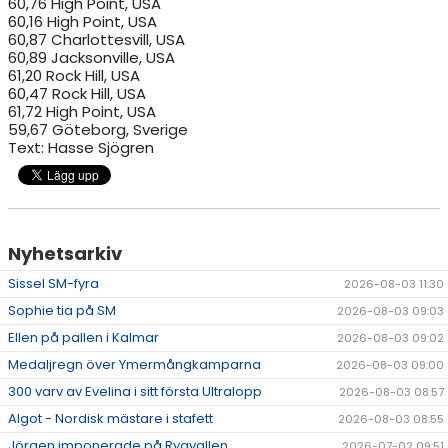
60,76 High Point, USA
60,16 High Point, USA
60,87 Charlottesvill, USA
60,89 Jacksonville, USA
61,20 Rock Hill, USA
60,47 Rock Hill, USA
61,72 High Point, USA
59,67 Göteborg, Sverige
Text: Hasse Sjögren
Nyhetsarkiv
Sissel SM-fyra
2026-08-03 11:30
Sophie tia på SM
2026-08-03 09:03
Ellen på pallen i Kalmar
2026-08-03 09:02
Medaljregn över Ymermångkamparna
2026-08-03 09:00
300 varv av Evelina i sitt första Ultralopp
2026-08-03 08:57
Algot - Nordisk mästare i stafett
2026-08-03 08:55
Jörgen imponerade på Ryavallen
2026-07-02 09:51