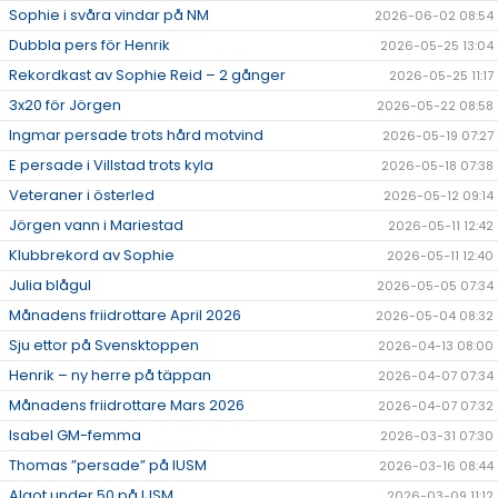
Sophie i svåra vindar på NM
2026-06-02 08:54
Dubbla pers för Henrik
2026-05-25 13:04
Rekordkast av Sophie Reid – 2 gånger
2026-05-25 11:17
3x20 för Jörgen
2026-05-22 08:58
Ingmar persade trots hård motvind
2026-05-19 07:27
E persade i Villstad trots kyla
2026-05-18 07:38
Veteraner i österled
2026-05-12 09:14
Jörgen vann i Mariestad
2026-05-11 12:42
Klubbrekord av Sophie
2026-05-11 12:40
Julia blågul
2026-05-05 07:34
Månadens friidrottare April 2026
2026-05-04 08:32
Sju ettor på Svensktoppen
2026-04-13 08:00
Henrik – ny herre på täppan
2026-04-07 07:34
Månadens friidrottare Mars 2026
2026-04-07 07:32
Isabel GM-femma
2026-03-31 07:30
Thomas ”persade” på IUSM
2026-03-16 08:44
Algot under 50 på IJSM
2026-03-09 11:12