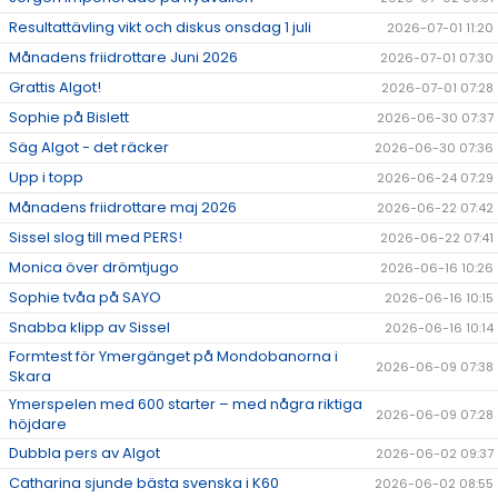
Resultattävling vikt och diskus onsdag 1 juli
2026-07-01 11:20
Månadens friidrottare Juni 2026
2026-07-01 07:30
Grattis Algot!
2026-07-01 07:28
Sophie på Bislett
2026-06-30 07:37
Säg Algot - det räcker
2026-06-30 07:36
Upp i topp
2026-06-24 07:29
Månadens friidrottare maj 2026
2026-06-22 07:42
Sissel slog till med PERS!
2026-06-22 07:41
Monica över drömtjugo
2026-06-16 10:26
Sophie tvåa på SAYO
2026-06-16 10:15
Snabba klipp av Sissel
2026-06-16 10:14
Formtest för Ymergänget på Mondobanorna i
2026-06-09 07:38
Skara
Ymerspelen med 600 starter – med några riktiga
2026-06-09 07:28
höjdare
Dubbla pers av Algot
2026-06-02 09:37
Catharina sjunde bästa svenska i K60
2026-06-02 08:55