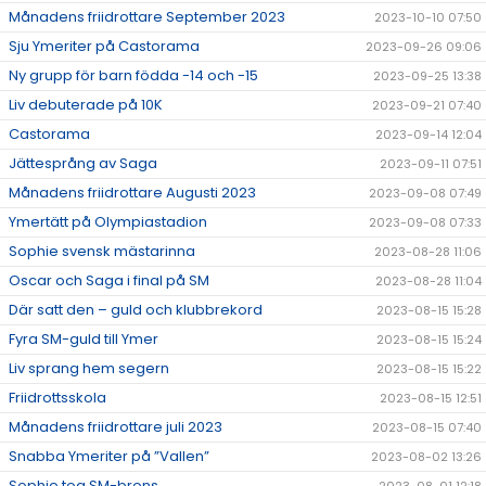
Månadens friidrottare September 2023
2023-10-10 07:50
Sju Ymeriter på Castorama
2023-09-26 09:06
Ny grupp för barn födda -14 och -15
2023-09-25 13:38
Liv debuterade på 10K
2023-09-21 07:40
Castorama
2023-09-14 12:04
Jättesprång av Saga
2023-09-11 07:51
Månadens friidrottare Augusti 2023
2023-09-08 07:49
Ymertätt på Olympiastadion
2023-09-08 07:33
Sophie svensk mästarinna
2023-08-28 11:06
Oscar och Saga i final på SM
2023-08-28 11:04
Där satt den – guld och klubbrekord
2023-08-15 15:28
Fyra SM-guld till Ymer
2023-08-15 15:24
Liv sprang hem segern
2023-08-15 15:22
Friidrottsskola
2023-08-15 12:51
Månadens friidrottare juli 2023
2023-08-15 07:40
Snabba Ymeriter på ”Vallen”
2023-08-02 13:26
Sophie tog SM-brons