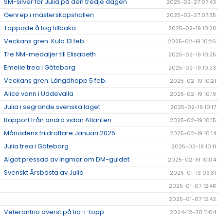
SM-silver för Julia på den tredje dagen
2025-02-27 07:43
Genrep i mästerskapshallen
2025-02-27 07:35
Tappade å tog tillbaka
2025-02-19 10:28
Veckans gren: Kula 13 feb
2025-02-19 10:26
Tre NM-medaljer till Elisabeth
2025-02-19 10:25
Emelie trea i Göteborg
2025-02-19 10:23
Veckans gren: Längdhopp 5 feb.
2025-02-19 10:21
Alice vann i Uddevalla
2025-02-19 10:19
Julia i segrande svenska laget
2025-02-19 10:17
Rapport från andra sidan Atlanten
2025-02-19 10:15
Månadens friidrottare Januari 2025
2025-02-19 10:14
Julia trea i Göteborg
2025-02-19 10:11
Algot pressad av Ingmar om DM-guldet
2025-02-19 10:04
Svenskt Årsbästa av Julia
2025-01-13 09:31
2025-01-07 12:48
2025-01-07 12:42
Veterantrio överst på tio-i-topp
2024-12-30 11:04