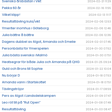
Svenska årsbästan i Vikt
2024-02-21 11:29
Pekka 60 år
2024-02-16 11:55
Vilket klipp!
2024-02-13 11:17
Resultattävling kula/vikt
2024-02-06 12:53
Ymeriter inomhus i Göteborg
2024-02-06 12:46
Julia bättre å bättre
2024-02-06 12:36
Dagens dubbel av Algot, Amanda och Emelie
2024-02-01 07:45
Personbästa för Ymerspelen
2024-01-30 07:52
Julia bästa svenska i Malmö
2024-01-30 07:51
Heatsegrar för både Julia och Amanda på QHG
2024-01-25 09:24
Guld och Brons till Sophie
2024-01-22 10:04
Nu börjar D
2024-01-18 07:53
Amanda vann i Startskottet
2024-01-18 07:51
Tävlingströjor
2024-01-17 08:59
Pers av Algot i Landsdelskampen
2024-01-09 07:47
Leo röt till på ”Rut Open”
2024-01-08 07:49
Resultattävling
2024-01-03 08:47