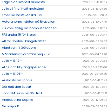
Tage slog svenskt årsbästa
2025-06-17 07:37
Julia till final i tufft motstånd
2025-06-13 08:26
Ymer på Västsvenska-DM
2025-06-11 08:18
Veteranerna i stöten på Ryavallen
2025-06-10 07:40
Kul avslutning på inomhusäsongen
2025-06-10 07:37
FFG under 15 för Sissel
2025-06-09 07:44
ÅB för Sophie i Kringelkastet
2025-06-09 07:38
Algot vann i Göteborg
2025-06-04 07:34
Månadens friidrottare maj 2025
2025-06-04 07:30
Julia – 13,12!!!
2025-05-27 07:33
Alice och Lilly längdpersade
2025-05-26 13:06
Julia – 13,26!!!
2025-05-26 09:26
Årsbästa av Sophie
2025-05-19 11:49
Där satt den Ebba!
2025-05-16 05:54
John SM-sexa på SM-trail
2025-05-12 12:21
Årsdebut för Sophie
2025-05-12 09:02
Nu börjar D
2025-05-05 07:39