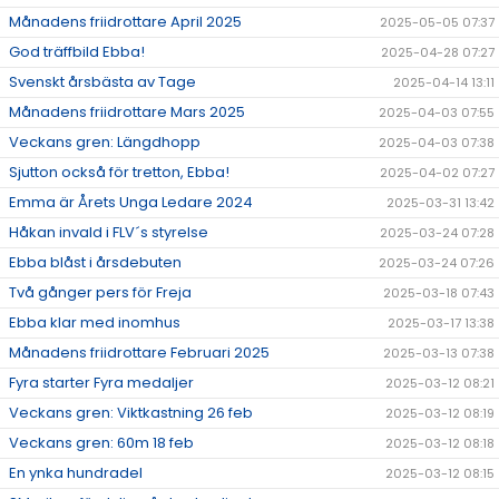
Månadens friidrottare April 2025
2025-05-05 07:37
God träffbild Ebba!
2025-04-28 07:27
Svenskt årsbästa av Tage
2025-04-14 13:11
Månadens friidrottare Mars 2025
2025-04-03 07:55
Veckans gren: Längdhopp
2025-04-03 07:38
Sjutton också för tretton, Ebba!
2025-04-02 07:27
Emma är Årets Unga Ledare 2024
2025-03-31 13:42
Håkan invald i FLV´s styrelse
2025-03-24 07:28
Ebba blåst i årsdebuten
2025-03-24 07:26
Två gånger pers för Freja
2025-03-18 07:43
Ebba klar med inomhus
2025-03-17 13:38
Månadens friidrottare Februari 2025
2025-03-13 07:38
Fyra starter Fyra medaljer
2025-03-12 08:21
Veckans gren: Viktkastning 26 feb
2025-03-12 08:19
Veckans gren: 60m 18 feb
2025-03-12 08:18
En ynka hundradel
2025-03-12 08:15