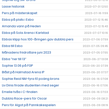
2023-08-01 12:18
Lasse historisk
2023-07-31 12:50
Pers på mästerskapet
2023-07-16 11:59
Ebba på plats i Esbo
2023-07-12 15:46
Amanda vann på Heden
2023-07-12 15:43
Ebba på Sola Arena i Karlstad
2023-07-07 10:16
Ebbas klipp hos 100-åringen gav dubbla pers
2023-07-06 07:59
Ebba till Esbo
2023-07-05 09:45
Månadens friidrottare juni 2023
2023-07-05 07:55
Ebba ”ner till 13”
2023-06-27 13:08
Sophie 13.06 på FGP
2023-06-20 07:39
Blåst på Halmstad Arena IP
2023-06-20 07:37
Sophie Reid NM-fyra 61 poäng brons
2023-06-16 07:08
Liv Dinis firade studenten med seger
2023-06-16 07:06
Emelie tvåa i C-finalen
2023-06-16 07:03
Dubbla Race-pers för Oscar
2023-06-09 08:21
Pers för Algot på Pannkakespelen
2023-06-09 08:19