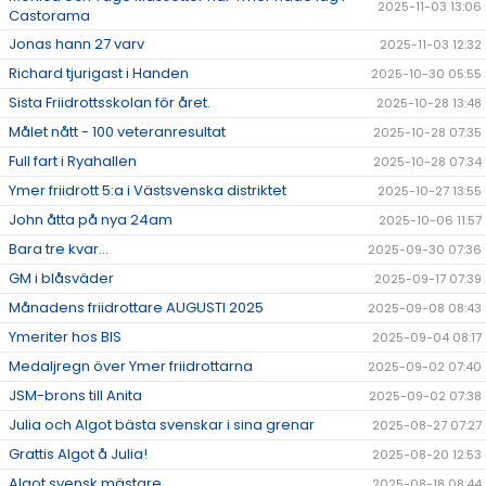
2025-11-03 13:06
Castorama
Jonas hann 27 varv
2025-11-03 12:32
Richard tjurigast i Handen
2025-10-30 05:55
Sista Friidrottsskolan för året.
2025-10-28 13:48
Målet nått - 100 veteranresultat
2025-10-28 07:35
Full fart i Ryahallen
2025-10-28 07:34
Ymer friidrott 5:a i Västsvenska distriktet
2025-10-27 13:55
John åtta på nya 24am
2025-10-06 11:57
Bara tre kvar...
2025-09-30 07:36
GM i blåsväder
2025-09-17 07:39
Månadens friidrottare AUGUSTI 2025
2025-09-08 08:43
Ymeriter hos BIS
2025-09-04 08:17
Medaljregn över Ymer friidrottarna
2025-09-02 07:40
JSM-brons till Anita
2025-09-02 07:38
Julia och Algot bästa svenskar i sina grenar
2025-08-27 07:27
Grattis Algot å Julia!
2025-08-20 12:53
Algot svensk mästare
2025-08-18 08:44