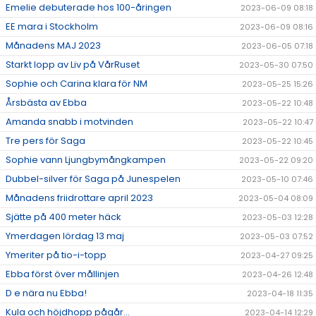
Emelie debuterade hos 100-åringen
2023-06-09 08:18
EE mara i Stockholm
2023-06-09 08:16
Månadens MAJ 2023
2023-06-05 07:18
Starkt lopp av Liv på VårRuset
2023-05-30 07:50
Sophie och Carina klara för NM
2023-05-25 15:26
Årsbästa av Ebba
2023-05-22 10:48
Amanda snabb i motvinden
2023-05-22 10:47
Tre pers för Saga
2023-05-22 10:45
Sophie vann Ljungbymångkampen
2023-05-22 09:20
Dubbel-silver för Saga på Junespelen
2023-05-10 07:46
Månadens friidrottare april 2023
2023-05-04 08:09
Sjätte på 400 meter häck
2023-05-03 12:28
Ymerdagen lördag 13 maj
2023-05-03 07:52
Ymeriter på tio-i-topp
2023-04-27 09:25
Ebba först över mållinjen
2023-04-26 12:48
D e nära nu Ebba!
2023-04-18 11:35
Kula och höjdhopp pågår...
2023-04-14 12:29