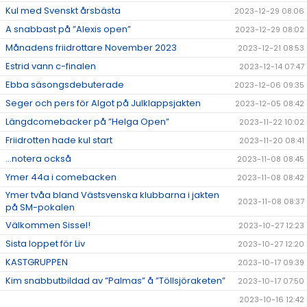
Kul med Svenskt årsbästa
2023-12-29 08:06
A snabbast på ”Alexis open”
2023-12-29 08:02
Månadens friidrottare November 2023
2023-12-21 08:53
Estrid vann c-finalen
2023-12-14 07:47
Ebba säsongsdebuterade
2023-12-06 09:35
Seger och pers för Algot på Julklappsjakten
2023-12-05 08:42
Längdcomebacker på ”Helga Open”
2023-11-22 10:02
Friidrotten hade kul start
2023-11-20 08:41
...notera också
2023-11-08 08:45
Ymer 44a i comebacken
2023-11-08 08:42
Ymer tvåa bland Västsvenska klubbarna i jakten
2023-11-08 08:37
på SM-pokalen
Välkommen Sissel!
2023-10-27 12:23
Sista loppet för Liv
2023-10-27 12:20
KASTGRUPPEN
2023-10-17 09:39
Kim snabbutbildad av ”Palmas” å ”Töllsjöraketen”
2023-10-17 07:50
2023-10-16 12:42