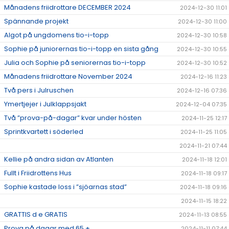
Månadens friidrottare DECEMBER 2024
2024-12-30 11:01
Spännande projekt
2024-12-30 11:00
Algot på ungdomens tio-i-topp
2024-12-30 10:58
Sophie på juniorernas tio-i-topp en sista gång
2024-12-30 10:55
Julia och Sophie på seniorernas tio-i-topp
2024-12-30 10:52
Månadens friidrottare November 2024
2024-12-16 11:23
Två pers i Julruschen
2024-12-16 07:36
Ymertjejer i Julklappsjakt
2024-12-04 07:35
Två ”prova-på-dagar” kvar under hösten
2024-11-25 12:17
Sprintkvartett i söderled
2024-11-25 11:05
2024-11-21 07:44
Kellie på andra sidan av Atlanten
2024-11-18 12:01
Fullt i Friidrottens Hus
2024-11-18 09:17
Sophie kastade loss i ”sjöarnas stad”
2024-11-18 09:16
2024-11-15 18:22
GRATTIS d e GRATIS
2024-11-13 08:55
Prova på dagar med 65 +
2024-11-11 07:44