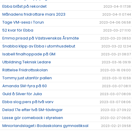
Ebba blåst på rekordet
2023-04-11 17:38
Månadens friidrottare mars 2023
2023-04-11 07:44
Tage VM-sexa i Torun
2023-04-06 06:58
52 kvar för Ebba
2023-03-27 11:10
Emma prisad på Västsvenskas Årsmöte
2023-03-23 08:53
Snabba klipp av Ebba i utomhusdebut
2023-03-22 12:34
Isabell finalhoppade på GM
2023-03-21 08:07
Utbildning Teknisk Ledare
2023-03-16 09:19
Rättelse Friidrottsskolan
2023-03-16 09:00
Tommy just utanför pallen
2023-03-13 10:59
Amanda SM-fyra på 60
2023-03-07 08:11
Guld å Silver för Julia
2023-03-07 08:09
Ebba slog pers på två varv
2023-03-07 08:06
Delad 17e efter två SM-tävlingar
2023-02-27 09:22
Lasse gör comeback i styrelsen
2023-02-27 09:05
Miniorlandslaget i Bodaskolans gymnastiksal
2023-02-21 09:58