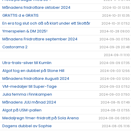
Månadens friidrottare oktober 2024
2024-10-31 12:55
GRATTIS d e GRATIS
2024-10-31 10:35
En era tog slut och då så klart under ett Skottår
2024-10-31 07:52
Ymerspelen & DM 2025!
2024-10-28 09:00
Månadens Friidrottare september 2024
2024-09-30 07:55
Castorama 2
2024-09-29 20:48
2024-09-11 11:10
Utra-trails-silver till Kumlin
2024-09-09 07:35
Algot tog en dubbel på Stone Hill
2024-09-03 12:56
Månadens friidrottare Augusti 2024
2024-09-03 12:50
VM-medaljer till Super-Tage
2024-09-03 07:52
Julia femma i Finnkampen
2024-09-03 07:50
Månadens JULI månad 2024
2024-08-15 07:49
Algot på USM-pallen
2024-08-13 07:55
Medaljregn Ymer-friidrott på Sola Arena
2024-08-06 08:50
Dagens dubbel av Sophie
2024-08-05 11:16