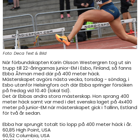
RESULTAT & STATISTIK
NIU BORÅS
MÅNADENS FRIIDROTTARE
Foto: Deca Text & Bild
När förbundskapten Karin Olsson Westergren tog ut sin
trupp till 22-åringarnas junior-EM i Esbo, Finland, så fanns
Ebba Åhman med där på 400 meter häck.
Mästerskapet avgörs nästa vecka, torsdag - söndag, i
Esbo utanför Helsingfors och där Ebba springer försöken
på fredag vid 10.40 (lokal tid).
Det är Ebbas andra stora mästerskap. Hon sprang 400
meter häck samt var med i det svenska laget på 4x400
meter på junior-EM när mästerskapet gick i Tallinn, Estland
för två år sedan.
Ebba har sprungit totalt tio lopp på 400 meter häck i år.
60,85 High Point, USA
60,52 Columbia, USA