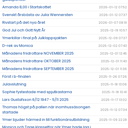
Amanda 8,00 i Startskottet
2026-01-12 07:52
Svenskt årsbästa av Julia Wennersten
2026-01-12 07:37
Rivstart på det nya året
2026-01-07 08:19
God Jul och Gott Nytt År
2025-12-19 10:57
Ymerkillar i final på Julklappsjakten
2025-12-09 07:37
D-rek av Monica
2025-12-02 07:43
Månadens friidrottare NOVEMBER 2025
2025-12-01 12:45
Månadens friidrottare OKTOBER 2025
2025-12-01 11:43
Månadens friidrottare SEPTEMBER 2025
2025-12-01 11:36
Först i b-finalen
2025-11-26 07:26
Julavslutning
2025-11-18 13:06
Sophie fystestade med spjutkastarna
2025-11-18 10:41
Lars Gustafsson 6/12 1947 - 5/11 2025
2025-11-17 13:02
Thomas högst på pallen när inomhussäsongen
2025-11-12 07:34
startade
Ymer bjuder härmed in till funktionärsutbildning
2025-11-09 22:28
Monica och Tage klassettor när Ymer hade lag i