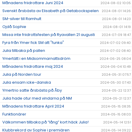
Månadens friidrottare Juni 2024
2024-08-02 10:05
Svenskt årsbästa av Elisabeth på Getabockspelen
2024-08-01 14:26
SM-silver till Ramhult
2024-08-01 14:23
Ojdå Sophie
2024-08-01 14:19
Missa inte friidrottsfesten på Ryavallen 21 augusti
2024-07-09 18:47
Fyra från Ymer fick SM att "funka"
2024-07-02 09:40
Julia tillbaka på pallen
2024-07-02 08:40
Ymertätt i en Midsommarnattsdröm
2024-06-25 08:04
Månadens friidrottare maj 2024
2024-06-04 10:49
Julia på Norden tour
2024-05-31 07:57
Julia ensam icke-danska
2024-05-30 07:43
Ymertrio satte årsbästa på Åby
2024-05-22 12:37
Julia hade otur med vindarna på NM
2024-05-21 12:37
Månadens friidrottare April 2024
2024-05-15 08:35
Funktionärer
2024-05-15 08:03
Välkommen tillbaka på ”lång” kort häck Julia!
2024-05-14 12:51
Klubbrekord av Sophie i premiären
2024-05-14 09:22