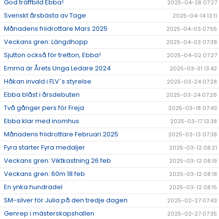
God träffbild Ebba!
2025-04-28 07:27
Svenskt årsbästa av Tage
2025-04-14 13:11
Månadens friidrottare Mars 2025
2025-04-03 07:55
Veckans gren: Längdhopp
2025-04-03 07:38
Sjutton också för tretton, Ebba!
2025-04-02 07:27
Emma är Årets Unga Ledare 2024
2025-03-31 13:42
Håkan invald i FLV´s styrelse
2025-03-24 07:28
Ebba blåst i årsdebuten
2025-03-24 07:26
Två gånger pers för Freja
2025-03-18 07:43
Ebba klar med inomhus
2025-03-17 13:38
Månadens friidrottare Februari 2025
2025-03-13 07:38
Fyra starter Fyra medaljer
2025-03-12 08:21
Veckans gren: Viktkastning 26 feb
2025-03-12 08:19
Veckans gren: 60m 18 feb
2025-03-12 08:18
En ynka hundradel
2025-03-12 08:15
SM-silver för Julia på den tredje dagen
2025-02-27 07:43
Genrep i mästerskapshallen
2025-02-27 07:35