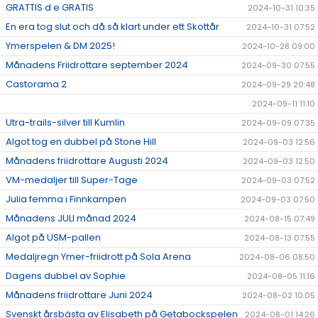
GRATTIS d e GRATIS
2024-10-31 10:35
En era tog slut och då så klart under ett Skottår
2024-10-31 07:52
Ymerspelen & DM 2025!
2024-10-28 09:00
Månadens Friidrottare september 2024
2024-09-30 07:55
Castorama 2
2024-09-29 20:48
2024-09-11 11:10
Utra-trails-silver till Kumlin
2024-09-09 07:35
Algot tog en dubbel på Stone Hill
2024-09-03 12:56
Månadens friidrottare Augusti 2024
2024-09-03 12:50
VM-medaljer till Super-Tage
2024-09-03 07:52
Julia femma i Finnkampen
2024-09-03 07:50
Månadens JULI månad 2024
2024-08-15 07:49
Algot på USM-pallen
2024-08-13 07:55
Medaljregn Ymer-friidrott på Sola Arena
2024-08-06 08:50
Dagens dubbel av Sophie
2024-08-05 11:16
Månadens friidrottare Juni 2024
2024-08-02 10:05
Svenskt årsbästa av Elisabeth på Getabockspelen
2024-08-01 14:26