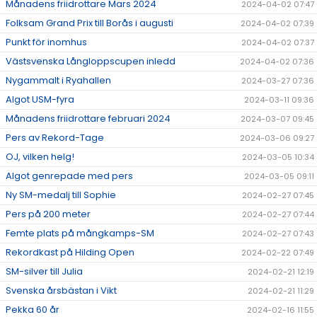
Månadens friidrottare Mars 2024
2024-04-02 07:47
Folksam Grand Prix till Borås i augusti
2024-04-02 07:39
Punkt för inomhus
2024-04-02 07:37
Västsvenska Långloppscupen inledd
2024-04-02 07:36
Nygammalt i Ryahallen
2024-03-27 07:36
Algot USM-fyra
2024-03-11 09:36
Månadens friidrottare februari 2024
2024-03-07 09:45
Pers av Rekord-Tage
2024-03-06 09:27
OJ, vilken helg!
2024-03-05 10:34
Algot genrepade med pers
2024-03-05 09:11
Ny SM-medalj till Sophie
2024-02-27 07:45
Pers på 200 meter
2024-02-27 07:44
Femte plats på mångkamps-SM
2024-02-27 07:43
Rekordkast på Hilding Open
2024-02-22 07:49
SM-silver till Julia
2024-02-21 12:19
Svenska årsbästan i Vikt
2024-02-21 11:29
Pekka 60 år
2024-02-16 11:55