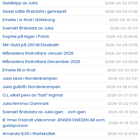
Guldklipp av Julia
2026-03-02 07:50
Sissel satte årsbästa i genrepet
2026-03-02 07:42
Emelie i a-final i Göteborg
2026-02-16 11:13
Svenskt årsbästa av Julia
2026-02-16 11:11
Sophie på läger i Potch
2026-02-13 09:42
SM-Guld på 200 till Elisabeth
2026-02-09 07:35
Månadens friidrottare Januari 2026
2026-02-04 09:43
Månadens friidrottare December 2025
2026-02-04 09:38
Emelie till a-final
2026-02-02 12:21
Julia sexa i Nordenkampen
2026-02-02 11:21
Julia gulblå i Nordenkampen
2026-01-28 07:26
OJ, vilket pers av ”fast” Ingmar
2026-01-27 07:37
Julia femma i Danmark
2026-01-22 17:30
Svenskt årsbästa av Julia igen ….och igen
2026-01-19 12:50
IK Ymer Friidrott välkomnar JENSEN SWEDEN AB som
2026-01-15 12:23
guldsponsor
Amanda 8,00 i Startskottet
2026-01-12 07:52