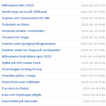
Månadens MAJ 2023
2023-06-05 07:18
Starkt lopp av Liv på VårRuset
2023-05-30 07:50
Sophie och Carina klara för NM
2023-05-25 15:26
Årsbästa av Ebba
2023-05-22 10:48
Amanda snabb i motvinden
2023-05-22 10:47
Tre pers för Saga
2023-05-22 10:45
Sophie vann Ljungbymångkampen
2023-05-22 09:20
Dubbel-silver för Saga på Junespelen
2023-05-10 07:46
Månadens friidrottare april 2023
2023-05-04 08:09
Sjätte på 400 meter häck
2023-05-03 12:28
Ymerdagen lördag 13 maj
2023-05-03 07:52
Ymeriter på tio-i-topp
2023-04-27 09:25
Ebba först över mållinjen
2023-04-26 12:48
D e nära nu Ebba!
2023-04-18 11:35
Kula och höjdhopp pågår...
2023-04-14 12:29
Ebba blåst på rekordet
2023-04-11 17:38