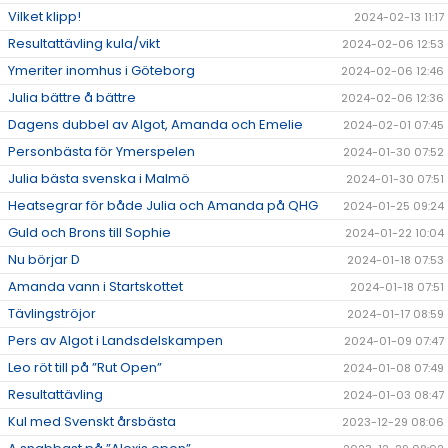
Vilket klipp!
2024-02-13 11:17
Resultattävling kula/vikt
2024-02-06 12:53
Ymeriter inomhus i Göteborg
2024-02-06 12:46
Julia bättre å bättre
2024-02-06 12:36
Dagens dubbel av Algot, Amanda och Emelie
2024-02-01 07:45
Personbästa för Ymerspelen
2024-01-30 07:52
Julia bästa svenska i Malmö
2024-01-30 07:51
Heatsegrar för både Julia och Amanda på QHG
2024-01-25 09:24
Guld och Brons till Sophie
2024-01-22 10:04
Nu börjar D
2024-01-18 07:53
Amanda vann i Startskottet
2024-01-18 07:51
Tävlingströjor
2024-01-17 08:59
Pers av Algot i Landsdelskampen
2024-01-09 07:47
Leo röt till på ”Rut Open”
2024-01-08 07:49
Resultattävling
2024-01-03 08:47
Kul med Svenskt årsbästa
2023-12-29 08:06