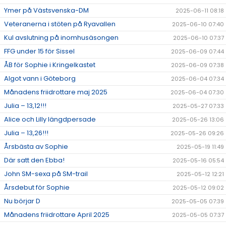
Ymer på Västsvenska-DM
2025-06-11 08:18
Veteranerna i stöten på Ryavallen
2025-06-10 07:40
Kul avslutning på inomhusäsongen
2025-06-10 07:37
FFG under 15 för Sissel
2025-06-09 07:44
ÅB för Sophie i Kringelkastet
2025-06-09 07:38
Algot vann i Göteborg
2025-06-04 07:34
Månadens friidrottare maj 2025
2025-06-04 07:30
Julia – 13,12!!!
2025-05-27 07:33
Alice och Lilly längdpersade
2025-05-26 13:06
Julia – 13,26!!!
2025-05-26 09:26
Årsbästa av Sophie
2025-05-19 11:49
Där satt den Ebba!
2025-05-16 05:54
John SM-sexa på SM-trail
2025-05-12 12:21
Årsdebut för Sophie
2025-05-12 09:02
Nu börjar D
2025-05-05 07:39
Månadens friidrottare April 2025
2025-05-05 07:37