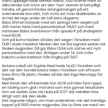
Årets upplaga hade samlat nästa 7000 starter med 30
olika länder och trots att den ”nya” arenan är betydligt
mindre, så genomfördes arrangamanget på ett
överrakande bra sätt. Och trots att man drabbades av
en hel del regn under de två sista dagarna
Ebba Åhman började med att springa hem segern på
400 meter häck med personbästat 59,67 och med
namnaen Ebba Svantesson från upsala IF på andraplats
med 60,29.
Och på korta häcken så blev det seger i försöken med
13,61 i stark medvind. Medan det var lite lugnare sedan när
finalen avgjordes. Då gör Ebba 13,94 och sätter ett nytt
personbsäta med det. Äntligen under 14. Och tvåa
bakom Lovisa Karlsson från högby på 13,67.
Notera också att Sophie Reid hade 14,42 i försöken och
det var den tiondel bästa tiden i försöken och eftrsom
bara åtta får plats i finalen så ble det inga flera lopp för
Sophie.
Men innan det så kastade hon 42.18 och blev fyra i spjut,
en tävling som gick i motvind som inte gynnar resultaten.
Hon var sedan ocks nia i kula på 12.07 där tekniken inte
riktigt satt där den skulle.
Det regnade något, om man underdriver, när det kvinnliga
loppet på 1500 meter avgjordes. Där Liv Dinis var med i en