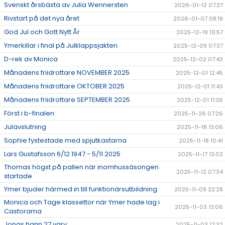
Svenskt årsbästa av Julia Wennersten
2026-01-12 07:37
Rivstart på det nya året
2026-01-07 08:19
God Jul och Gott Nytt År
2025-12-19 10:57
Ymerkillar i final på Julklappsjakten
2025-12-09 07:37
D-rek av Monica
2025-12-02 07:43
Månadens friidrottare NOVEMBER 2025
2025-12-01 12:45
Månadens friidrottare OKTOBER 2025
2025-12-01 11:43
Månadens friidrottare SEPTEMBER 2025
2025-12-01 11:36
Först i b-finalen
2025-11-26 07:26
Julavslutning
2025-11-18 13:06
Sophie fystestade med spjutkastarna
2025-11-18 10:41
Lars Gustafsson 6/12 1947 - 5/11 2025
2025-11-17 13:02
Thomas högst på pallen när inomhussäsongen
2025-11-12 07:34
startade
Ymer bjuder härmed in till funktionärsutbildning
2025-11-09 22:28
Monica och Tage klassettor när Ymer hade lag i
2025-11-03 13:06
Castorama
Jonas hann 27 varv
2025-11-03 12:32