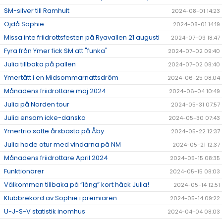
SM-silver till Ramhult
2024-08-01 14:23
Ojdå Sophie
2024-08-01 14:19
Missa inte friidrottsfesten på Ryavallen 21 augusti
2024-07-09 18:47
Fyra från Ymer fick SM att "funka"
2024-07-02 09:40
Julia tillbaka på pallen
2024-07-02 08:40
Ymertätt i en Midsommarnattsdröm
2024-06-25 08:04
Månadens friidrottare maj 2024
2024-06-04 10:49
Julia på Norden tour
2024-05-31 07:57
Julia ensam icke-danska
2024-05-30 07:43
Ymertrio satte årsbästa på Åby
2024-05-22 12:37
Julia hade otur med vindarna på NM
2024-05-21 12:37
Månadens friidrottare April 2024
2024-05-15 08:35
Funktionärer
2024-05-15 08:03
Välkommen tillbaka på ”lång” kort häck Julia!
2024-05-14 12:51
Klubbrekord av Sophie i premiären
2024-05-14 09:22
U-J-S-V statistik inomhus
2024-04-04 08:03