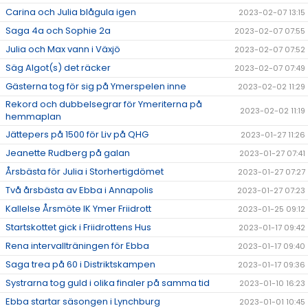
Carina och Julia blågula igen
2023-02-07 13:15
Saga 4a och Sophie 2a
2023-02-07 07:55
Julia och Max vann i Växjö
2023-02-07 07:52
Säg Algot(s) det räcker
2023-02-07 07:49
Gästerna tog för sig på Ymerspelen inne
2023-02-02 11:29
Rekord och dubbelsegrar för Ymeriterna på
2023-02-02 11:19
hemmaplan
Jättepers på 1500 för Liv på QHG
2023-01-27 11:26
Jeanette Rudberg på galan
2023-01-27 07:41
Årsbästa för Julia i Storhertigdömet
2023-01-27 07:27
Två årsbästa av Ebba i Annapolis
2023-01-27 07:23
Kallelse Årsmöte IK Ymer Friidrott
2023-01-25 09:12
Startskottet gick i Friidrottens Hus
2023-01-17 09:42
Rena intervallträningen för Ebba
2023-01-17 09:40
Saga trea på 60 i Distriktskampen
2023-01-17 09:36
Systrarna tog guld i olika finaler på samma tid
2023-01-10 16:23
Ebba startar säsongen i Lynchburg
2023-01-01 10:45