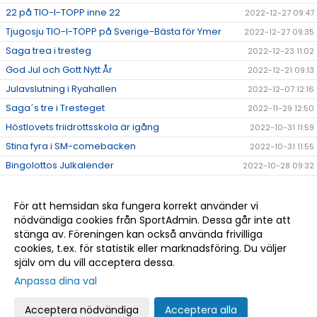
22 på TIO-I-TOPP inne 22
2022-12-27 09:47
Tjugosju TIO-I-TOPP på Sverige-Bästa för Ymer
2022-12-27 09:35
Saga trea i tresteg
2022-12-23 11:02
God Jul och Gott Nytt År
2022-12-21 09:13
Julavslutning i Ryahallen
2022-12-07 12:16
Saga´s tre i Tresteget
2022-11-29 12:50
Höstlovets friidrottsskola är igång
2022-10-31 11:59
Stina fyra i SM-comebacken
2022-10-31 11:55
Bingolottos Julkalender
2022-10-28 09:32
Tränar/ledarkläder.
2022-10-27 14:02
Eric tog hem femman i Alingsås
2022-10-11 11:20
För att hemsidan ska fungera korrekt använder vi
nödvändiga cookies från SportAdmin. Dessa går inte att
Det kom en skur...
2022-10-06 13:04
stänga av. Föreningen kan också använda frivilliga
Tre GM-medaljer till Ymer
2022-09-20 09:35
cookies, t.ex. för statistik eller marknadsföring. Du väljer
själv om du vill acceptera dessa.
Anpassa dina val
Cookie-
Gå till
inställningar
Webbversion
Acceptera nödvändiga
Acceptera alla