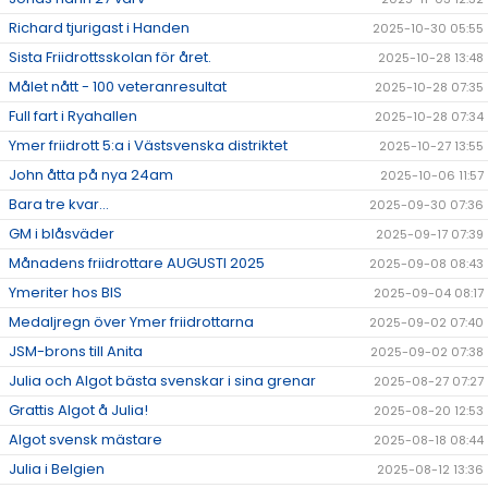
Richard tjurigast i Handen
2025-10-30 05:55
Sista Friidrottsskolan för året.
2025-10-28 13:48
Målet nått - 100 veteranresultat
2025-10-28 07:35
Full fart i Ryahallen
2025-10-28 07:34
Ymer friidrott 5:a i Västsvenska distriktet
2025-10-27 13:55
John åtta på nya 24am
2025-10-06 11:57
Bara tre kvar...
2025-09-30 07:36
GM i blåsväder
2025-09-17 07:39
Månadens friidrottare AUGUSTI 2025
2025-09-08 08:43
Ymeriter hos BIS
2025-09-04 08:17
Medaljregn över Ymer friidrottarna
2025-09-02 07:40
JSM-brons till Anita
2025-09-02 07:38
Julia och Algot bästa svenskar i sina grenar
2025-08-27 07:27
Grattis Algot å Julia!
2025-08-20 12:53
Algot svensk mästare
2025-08-18 08:44
Julia i Belgien
2025-08-12 13:36