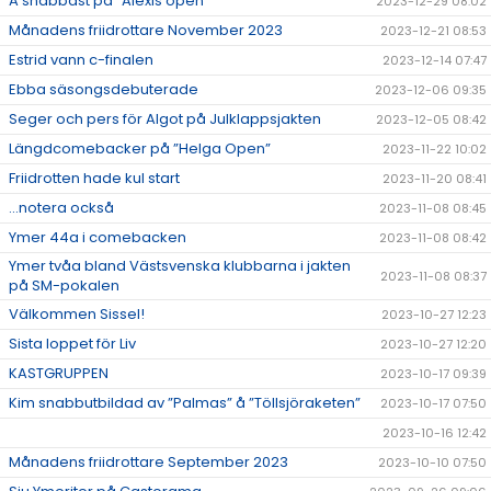
A snabbast på ”Alexis open”
2023-12-29 08:02
Månadens friidrottare November 2023
2023-12-21 08:53
Estrid vann c-finalen
2023-12-14 07:47
Ebba säsongsdebuterade
2023-12-06 09:35
Seger och pers för Algot på Julklappsjakten
2023-12-05 08:42
Längdcomebacker på ”Helga Open”
2023-11-22 10:02
Friidrotten hade kul start
2023-11-20 08:41
...notera också
2023-11-08 08:45
Ymer 44a i comebacken
2023-11-08 08:42
Ymer tvåa bland Västsvenska klubbarna i jakten
2023-11-08 08:37
på SM-pokalen
Välkommen Sissel!
2023-10-27 12:23
Sista loppet för Liv
2023-10-27 12:20
KASTGRUPPEN
2023-10-17 09:39
Kim snabbutbildad av ”Palmas” å ”Töllsjöraketen”
2023-10-17 07:50
2023-10-16 12:42
Månadens friidrottare September 2023
2023-10-10 07:50