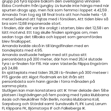
grupp på fyra löpare bakom den överlägsna vinnaren
Ebba Cronholm från Ljungby. Liv kunde inte hänga med när
spurten drogs upp, men fick som femma i loppet 4.42,59 .
Amanda Tran tog sig till final trots att hon hade hela -1,6
meter/sekund att fajtas med i försöken, Att tiden blev så
bra som 12,68 imponerade stort.
I finalen, där det var lite oroligt i starten, blev det 12,58 i en
lätt motvind. Ett tag skulle finalen springas om, men
sedan togs det tillbaka och loppet som genomfördes
blev finalloppet.
Amanda kvalde okcå in till längdfinalen med en
tiondeplats med 4.95.
Amanda avsltuade helgen med att putsa sitt
perosnbästa på 200 meter, där hon med 26,14 slutade
fyra i a-finalen för F16. Här vann Västerås Filippa Engström
på 24,88.
En sjätteplats med tiden 39,28 i b-finalen på 300 meteer i
P15 gjorde att Algot Flodmark en bit ifrån sitt
personbästa som hann gjorde i förra månaden på
samma plats.
Slutligen kan man konstatera att IK Ymer delade den 58:e
platsen i lagtävlingen på fem poäng med tyska klubbarna
Asais och Neuköllner från Berlin, norska klubbarna Koll,
Sarpsborg och Stördal samt Sundsvalls FI, IFK Lund, Lerum
FI, Klippans FK, Björnstorps IF och Falkebergs IK.