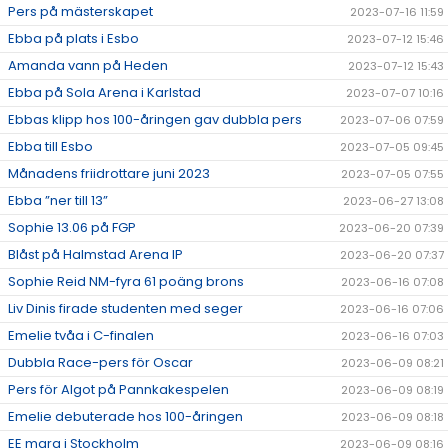
Pers på mästerskapet
2023-07-16 11:59
Ebba på plats i Esbo
2023-07-12 15:46
Amanda vann på Heden
2023-07-12 15:43
Ebba på Sola Arena i Karlstad
2023-07-07 10:16
Ebbas klipp hos 100-åringen gav dubbla pers
2023-07-06 07:59
Ebba till Esbo
2023-07-05 09:45
Månadens friidrottare juni 2023
2023-07-05 07:55
Ebba ”ner till 13”
2023-06-27 13:08
Sophie 13.06 på FGP
2023-06-20 07:39
Blåst på Halmstad Arena IP
2023-06-20 07:37
Sophie Reid NM-fyra 61 poäng brons
2023-06-16 07:08
Liv Dinis firade studenten med seger
2023-06-16 07:06
Emelie tvåa i C-finalen
2023-06-16 07:03
Dubbla Race-pers för Oscar
2023-06-09 08:21
Pers för Algot på Pannkakespelen
2023-06-09 08:19
Emelie debuterade hos 100-åringen
2023-06-09 08:18
EE mara i Stockholm
2023-06-09 08:16