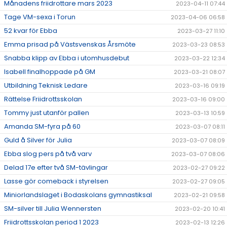
Månadens friidrottare mars 2023
2023-04-11 07:44
Tage VM-sexa i Torun
2023-04-06 06:58
52 kvar för Ebba
2023-03-27 11:10
Emma prisad på Västsvenskas Årsmöte
2023-03-23 08:53
Snabba klipp av Ebba i utomhusdebut
2023-03-22 12:34
Isabell finalhoppade på GM
2023-03-21 08:07
Utbildning Teknisk Ledare
2023-03-16 09:19
Rättelse Friidrottsskolan
2023-03-16 09:00
Tommy just utanför pallen
2023-03-13 10:59
Amanda SM-fyra på 60
2023-03-07 08:11
Guld å Silver för Julia
2023-03-07 08:09
Ebba slog pers på två varv
2023-03-07 08:06
Delad 17e efter två SM-tävlingar
2023-02-27 09:22
Lasse gör comeback i styrelsen
2023-02-27 09:05
Miniorlandslaget i Bodaskolans gymnastiksal
2023-02-21 09:58
SM-silver till Julia Wennersten
2023-02-20 10:41
Friidrottsskolan period 1 2023
2023-02-13 12:26