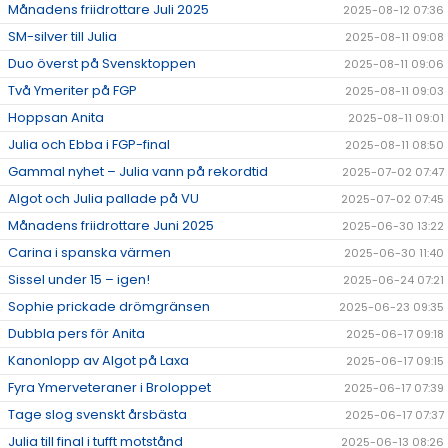
Månadens friidrottare Juli 2025
2025-08-12 07:36
SM-silver till Julia
2025-08-11 09:08
Duo överst på Svensktoppen
2025-08-11 09:06
Två Ymeriter på FGP
2025-08-11 09:03
Hoppsan Anita
2025-08-11 09:01
Julia och Ebba i FGP-final
2025-08-11 08:50
Gammal nyhet – Julia vann på rekordtid
2025-07-02 07:47
Algot och Julia pallade på VU
2025-07-02 07:45
Månadens friidrottare Juni 2025
2025-06-30 13:22
Carina i spanska värmen
2025-06-30 11:40
Sissel under 15 – igen!
2025-06-24 07:21
Sophie prickade drömgränsen
2025-06-23 09:35
Dubbla pers för Anita
2025-06-17 09:18
Kanonlopp av Algot på Laxa
2025-06-17 09:15
Fyra Ymerveteraner i Broloppet
2025-06-17 07:39
Tage slog svenskt årsbästa
2025-06-17 07:37
Julia till final i tufft motstånd
2025-06-13 08:26