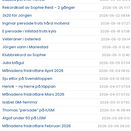
Rekordkast av Sophie Reid – 2 gånger
2026-05-25 11:17
3x20 för Jörgen
2026-05-22 08:58
Ingmar persade trots hård motvind
2026-05-19 07:27
E persade i Villstad trots kyla
2026-05-18 07:38
Veteraner i österled
2026-05-12 09:14
Jörgen vann i Mariestad
2026-05-11 12:42
Klubbrekord av Sophie
2026-05-11 12:40
Julia blågul
2026-05-05 07:34
Månadens friidrottare April 2026
2026-05-04 08:32
Sju ettor på Svensktoppen
2026-04-13 08:00
Henrik – ny herre på täppan
2026-04-07 07:34
Månadens friidrottare Mars 2026
2026-04-07 07:32
Isabel GM-femma
2026-03-31 07:30
Thomas ”persade” på IUSM
2026-03-16 08:44
Algot under 50 på IJSM
2026-03-09 11:12
Månadens friidrottare Februari 2026
2026-03-06 06:00