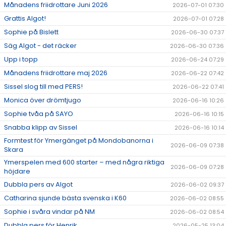
Månadens friidrottare Juni 2026
2026-07-01 07:30
Grattis Algot!
2026-07-01 07:28
Sophie på Bislett
2026-06-30 07:37
Säg Algot - det räcker
2026-06-30 07:36
Upp i topp
2026-06-24 07:29
Månadens friidrottare maj 2026
2026-06-22 07:42
Sissel slog till med PERS!
2026-06-22 07:41
Monica över drömtjugo
2026-06-16 10:26
Sophie tvåa på SAYO
2026-06-16 10:15
Snabba klipp av Sissel
2026-06-16 10:14
Formtest för Ymergänget på Mondobanorna i
2026-06-09 07:38
Skara
Ymerspelen med 600 starter – med några riktiga
2026-06-09 07:28
höjdare
Dubbla pers av Algot
2026-06-02 09:37
Catharina sjunde bästa svenska i K60
2026-06-02 08:55
Sophie i svåra vindar på NM
2026-06-02 08:54
Dubbla pers för Henrik
2026-05-25 13:04