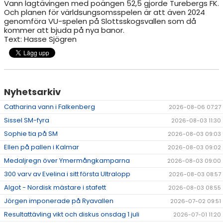
Vann lagtävingen med poängen 52,5 gjorde Turebergs FK.
Och planen för världsungsomsspelen är att även 2024
genomföra VU-spelen på Slottsskogsvallen som då
kommer att bjuda på nya banor.
Text: Hasse Sjögren
Nyhetsarkiv
Catharina vann i Falkenberg
2026-08-06 07:27
Sissel SM-fyra
2026-08-03 11:30
Sophie tia på SM
2026-08-03 09:03
Ellen på pallen i Kalmar
2026-08-03 09:02
Medaljregn över Ymermångkamparna
2026-08-03 09:00
300 varv av Evelina i sitt första Ultralopp
2026-08-03 08:57
Algot - Nordisk mästare i stafett
2026-08-03 08:55
Jörgen imponerade på Ryavallen
2026-07-02 09:51
Resultattävling vikt och diskus onsdag 1 juli
2026-07-01 11:20