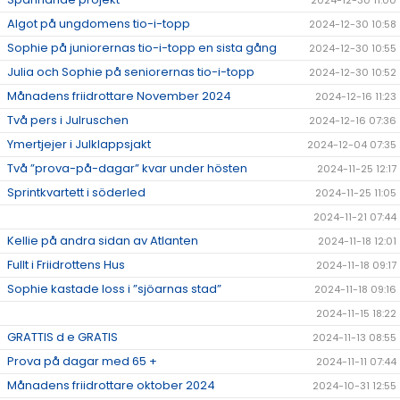
2024-12-30 11:00
Algot på ungdomens tio-i-topp
2024-12-30 10:58
Sophie på juniorernas tio-i-topp en sista gång
2024-12-30 10:55
Julia och Sophie på seniorernas tio-i-topp
2024-12-30 10:52
Månadens friidrottare November 2024
2024-12-16 11:23
Två pers i Julruschen
2024-12-16 07:36
Ymertjejer i Julklappsjakt
2024-12-04 07:35
Två ”prova-på-dagar” kvar under hösten
2024-11-25 12:17
Sprintkvartett i söderled
2024-11-25 11:05
2024-11-21 07:44
Kellie på andra sidan av Atlanten
2024-11-18 12:01
Fullt i Friidrottens Hus
2024-11-18 09:17
Sophie kastade loss i ”sjöarnas stad”
2024-11-18 09:16
2024-11-15 18:22
GRATTIS d e GRATIS
2024-11-13 08:55
Prova på dagar med 65 +
2024-11-11 07:44
Månadens friidrottare oktober 2024
2024-10-31 12:55