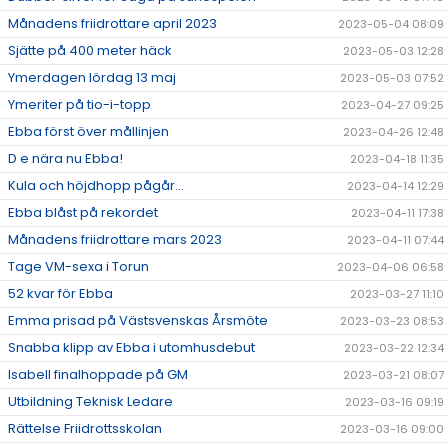
Månadens friidrottare april 2023
2023-05-04 08:09
Sjätte på 400 meter häck
2023-05-03 12:28
Ymerdagen lördag 13 maj
2023-05-03 07:52
Ymeriter på tio-i-topp
2023-04-27 09:25
Ebba först över mållinjen
2023-04-26 12:48
D e nära nu Ebba!
2023-04-18 11:35
Kula och höjdhopp pågår...
2023-04-14 12:29
Ebba blåst på rekordet
2023-04-11 17:38
Månadens friidrottare mars 2023
2023-04-11 07:44
Tage VM-sexa i Torun
2023-04-06 06:58
52 kvar för Ebba
2023-03-27 11:10
Emma prisad på Västsvenskas Årsmöte
2023-03-23 08:53
Snabba klipp av Ebba i utomhusdebut
2023-03-22 12:34
Isabell finalhoppade på GM
2023-03-21 08:07
Utbildning Teknisk Ledare
2023-03-16 09:19
Rättelse Friidrottsskolan
2023-03-16 09:00