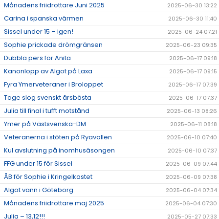
Månadens friidrottare Juni 2025
2025-06-30 13:22
Carina i spanska värmen
2025-06-30 11:40
Sissel under 15 – igen!
2025-06-24 07:21
Sophie prickade drömgränsen
2025-06-23 09:35
Dubbla pers för Anita
2025-06-17 09:18
Kanonlopp av Algot på Laxa
2025-06-17 09:15
Fyra Ymerveteraner i Broloppet
2025-06-17 07:39
Tage slog svenskt årsbästa
2025-06-17 07:37
Julia till final i tufft motstånd
2025-06-13 08:26
Ymer på Västsvenska-DM
2025-06-11 08:18
Veteranerna i stöten på Ryavallen
2025-06-10 07:40
Kul avslutning på inomhusäsongen
2025-06-10 07:37
FFG under 15 för Sissel
2025-06-09 07:44
ÅB för Sophie i Kringelkastet
2025-06-09 07:38
Algot vann i Göteborg
2025-06-04 07:34
Månadens friidrottare maj 2025
2025-06-04 07:30
Julia – 13,12!!!
2025-05-27 07:33