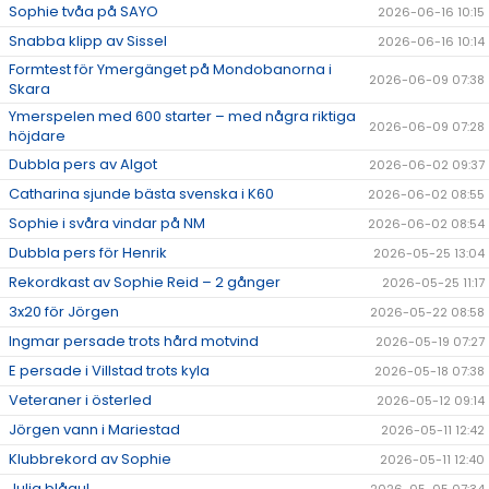
Sophie tvåa på SAYO
2026-06-16 10:15
Snabba klipp av Sissel
2026-06-16 10:14
Formtest för Ymergänget på Mondobanorna i
2026-06-09 07:38
Skara
Ymerspelen med 600 starter – med några riktiga
2026-06-09 07:28
höjdare
Dubbla pers av Algot
2026-06-02 09:37
Catharina sjunde bästa svenska i K60
2026-06-02 08:55
Sophie i svåra vindar på NM
2026-06-02 08:54
Dubbla pers för Henrik
2026-05-25 13:04
Rekordkast av Sophie Reid – 2 gånger
2026-05-25 11:17
3x20 för Jörgen
2026-05-22 08:58
Ingmar persade trots hård motvind
2026-05-19 07:27
E persade i Villstad trots kyla
2026-05-18 07:38
Veteraner i österled
2026-05-12 09:14
Jörgen vann i Mariestad
2026-05-11 12:42
Klubbrekord av Sophie
2026-05-11 12:40
Julia blågul