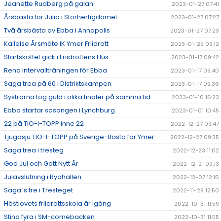
Jeanette Rudberg på galan
2023-01-27 07:41
Årsbästa för Julia i Storhertigdömet
2023-01-27 07:27
Två årsbästa av Ebba i Annapolis
2023-01-27 07:23
Kallelse Årsmöte IK Ymer Friidrott
2023-01-25 09:12
Startskottet gick i Friidrottens Hus
2023-01-17 09:42
Rena intervallträningen för Ebba
2023-01-17 09:40
Saga trea på 60 i Distriktskampen
2023-01-17 09:36
Systrarna tog guld i olika finaler på samma tid
2023-01-10 16:23
Ebba startar säsongen i Lynchburg
2023-01-01 10:45
22 på TIO-I-TOPP inne 22
2022-12-27 09:47
Tjugosju TIO-I-TOPP på Sverige-Bästa för Ymer
2022-12-27 09:35
Saga trea i tresteg
2022-12-23 11:02
God Jul och Gott Nytt År
2022-12-21 09:13
Julavslutning i Ryahallen
2022-12-07 12:16
Saga´s tre i Tresteget
2022-11-29 12:50
Höstlovets friidrottsskola är igång
2022-10-31 11:59
Stina fyra i SM-comebacken
2022-10-31 11:55