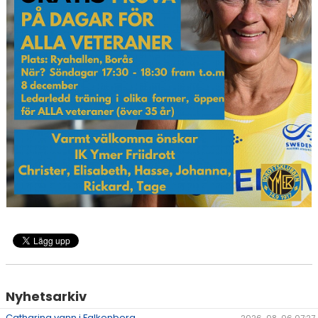
RESULTAT & STATISTIK
NIU BORÅS
MÅNADENS FRIIDROTTARE
Nyhetsarkiv
Catharina vann i Falkenberg