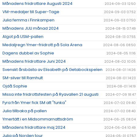
Månadens friidrottare Augusti 2024
2024-09-03 12:50
VM-medaljer till Super-Tage
2024-09-03 07:52
Julia femma i Finnkampen
2024-09-03 07:50
Månadens JULI månad 2024
2024-08-15 07:49
Algot på USM-pallen
2024-08-13 07:55
Medaljregn Ymer-friidrott på Sola Arena
2024-08-06 08:50
Dagens dubbel av Sophie
2024-08-05 11:16
Månadens friidrottare Juni 2024
2024-08-02 10:05
Svenskt årsbästa av Elisabeth på Getabockspelen
2024-08-01 14:26
SM-silver till Ramhult
2024-08-01 14:23
Ojdå Sophie
2024-08-01 14:19
Missa inte friidrottsfesten på Ryavallen 21 augusti
2024-07-09 18:47
Fyra från Ymer fick SM att "funka"
2024-07-02 09:40
Julia tillbaka på pallen
2024-07-02 08:40
Ymertätt i en Midsommarnattsdröm
2024-06-25 08:04
Månadens friidrottare maj 2024
2024-06-04 10:49
Julia på Norden tour
2024-05-31 07:57