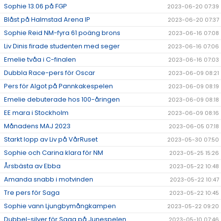
Sophie 13.06 på FGP
2023-06-20 07:39
Blåst på Halmstad Arena IP
2023-06-20 07:37
Sophie Reid NM-fyra 61 poäng brons
2023-06-16 07:08
Liv Dinis firade studenten med seger
2023-06-16 07:06
Emelie tvåa i C-finalen
2023-06-16 07:03
Dubbla Race-pers för Oscar
2023-06-09 08:21
Pers för Algot på Pannkakespelen
2023-06-09 08:19
Emelie debuterade hos 100-åringen
2023-06-09 08:18
EE mara i Stockholm
2023-06-09 08:16
Månadens MAJ 2023
2023-06-05 07:18
Starkt lopp av Liv på VårRuset
2023-05-30 07:50
Sophie och Carina klara för NM
2023-05-25 15:26
Årsbästa av Ebba
2023-05-22 10:48
Amanda snabb i motvinden
2023-05-22 10:47
Tre pers för Saga
2023-05-22 10:45
Sophie vann Ljungbymångkampen
2023-05-22 09:20
Dubbel-silver för Saga på Junespelen
2023-05-10 07:46