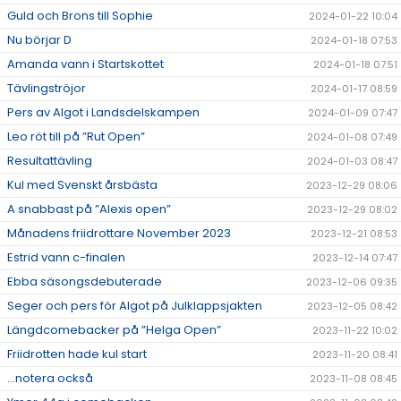
Guld och Brons till Sophie
2024-01-22 10:04
Nu börjar D
2024-01-18 07:53
Amanda vann i Startskottet
2024-01-18 07:51
Tävlingströjor
2024-01-17 08:59
Pers av Algot i Landsdelskampen
2024-01-09 07:47
Leo röt till på ”Rut Open”
2024-01-08 07:49
Resultattävling
2024-01-03 08:47
Kul med Svenskt årsbästa
2023-12-29 08:06
A snabbast på ”Alexis open”
2023-12-29 08:02
Månadens friidrottare November 2023
2023-12-21 08:53
Estrid vann c-finalen
2023-12-14 07:47
Ebba säsongsdebuterade
2023-12-06 09:35
Seger och pers för Algot på Julklappsjakten
2023-12-05 08:42
Längdcomebacker på ”Helga Open”
2023-11-22 10:02
Friidrotten hade kul start
2023-11-20 08:41
...notera också
2023-11-08 08:45