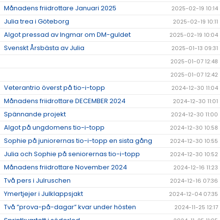
Månadens friidrottare Januari 2025
2025-02-19 10:14
Julia trea i Göteborg
2025-02-19 10:11
Algot pressad av Ingmar om DM-guldet
2025-02-19 10:04
Svenskt Årsbästa av Julia
2025-01-13 09:31
2025-01-07 12:48
2025-01-07 12:42
Veterantrio överst på tio-i-topp
2024-12-30 11:04
Månadens friidrottare DECEMBER 2024
2024-12-30 11:01
Spännande projekt
2024-12-30 11:00
Algot på ungdomens tio-i-topp
2024-12-30 10:58
Sophie på juniorernas tio-i-topp en sista gång
2024-12-30 10:55
Julia och Sophie på seniorernas tio-i-topp
2024-12-30 10:52
Månadens friidrottare November 2024
2024-12-16 11:23
Två pers i Julruschen
2024-12-16 07:36
Ymertjejer i Julklappsjakt
2024-12-04 07:35
Två ”prova-på-dagar” kvar under hösten
2024-11-25 12:17