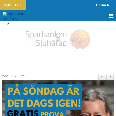
FRIIDROTT
LOGGA IN
HEM - FRIIDROTT
KONTAKT
OM KLUBBEN
NYHETER
KALENDER
2024-11-21 07:44
<
>
DOKUMENT
FRIIDROTTSSKOLAN
YMERSPELEN DEN 7:E JUNI 2026
TÄVLINGAR