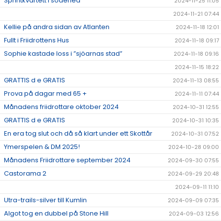
Sprintkvartett i söderled
2024-11-25 11:05
2024-11-21 07:44
Kellie på andra sidan av Atlanten
2024-11-18 12:01
Fullt i Friidrottens Hus
2024-11-18 09:17
Sophie kastade loss i ”sjöarnas stad”
2024-11-18 09:16
2024-11-15 18:22
GRATTIS d e GRATIS
2024-11-13 08:55
Prova på dagar med 65 +
2024-11-11 07:44
Månadens friidrottare oktober 2024
2024-10-31 12:55
GRATTIS d e GRATIS
2024-10-31 10:35
En era tog slut och då så klart under ett Skottår
2024-10-31 07:52
Ymerspelen & DM 2025!
2024-10-28 09:00
Månadens Friidrottare september 2024
2024-09-30 07:55
Castorama 2
2024-09-29 20:48
2024-09-11 11:10
Utra-trails-silver till Kumlin
2024-09-09 07:35
Algot tog en dubbel på Stone Hill
2024-09-03 12:56