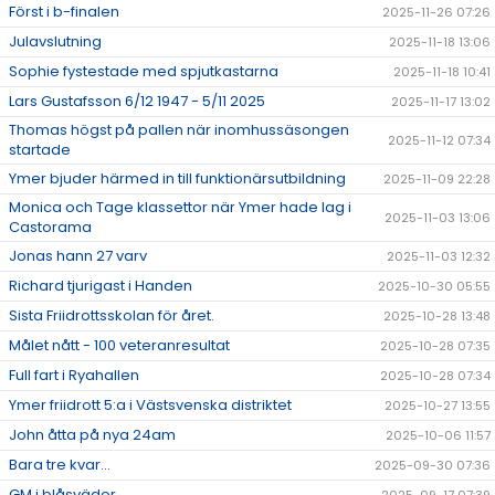
Först i b-finalen
2025-11-26 07:26
Julavslutning
2025-11-18 13:06
Sophie fystestade med spjutkastarna
2025-11-18 10:41
Lars Gustafsson 6/12 1947 - 5/11 2025
2025-11-17 13:02
Thomas högst på pallen när inomhussäsongen
2025-11-12 07:34
startade
Ymer bjuder härmed in till funktionärsutbildning
2025-11-09 22:28
Monica och Tage klassettor när Ymer hade lag i
2025-11-03 13:06
Castorama
Jonas hann 27 varv
2025-11-03 12:32
Richard tjurigast i Handen
2025-10-30 05:55
Sista Friidrottsskolan för året.
2025-10-28 13:48
Målet nått - 100 veteranresultat
2025-10-28 07:35
Full fart i Ryahallen
2025-10-28 07:34
Ymer friidrott 5:a i Västsvenska distriktet
2025-10-27 13:55
John åtta på nya 24am
2025-10-06 11:57
Bara tre kvar...
2025-09-30 07:36
GM i blåsväder