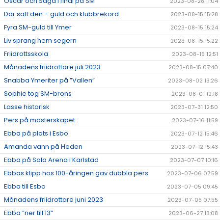
Oscar och Saga i final på SM
2023-08-28 11:04
Där satt den – guld och klubbrekord
2023-08-15 15:28
Fyra SM-guld till Ymer
2023-08-15 15:24
Liv sprang hem segern
2023-08-15 15:22
Friidrottsskola
2023-08-15 12:51
Månadens friidrottare juli 2023
2023-08-15 07:40
Snabba Ymeriter på ”Vallen”
2023-08-02 13:26
Sophie tog SM-brons
2023-08-01 12:18
Lasse historisk
2023-07-31 12:50
Pers på mästerskapet
2023-07-16 11:59
Ebba på plats i Esbo
2023-07-12 15:46
Amanda vann på Heden
2023-07-12 15:43
Ebba på Sola Arena i Karlstad
2023-07-07 10:16
Ebbas klipp hos 100-åringen gav dubbla pers
2023-07-06 07:59
Ebba till Esbo
2023-07-05 09:45
Månadens friidrottare juni 2023
2023-07-05 07:55
Ebba ”ner till 13”
2023-06-27 13:08