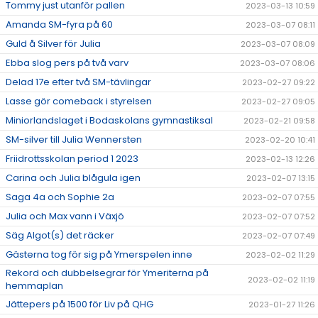
Tommy just utanför pallen
2023-03-13 10:59
Amanda SM-fyra på 60
2023-03-07 08:11
Guld å Silver för Julia
2023-03-07 08:09
Ebba slog pers på två varv
2023-03-07 08:06
Delad 17e efter två SM-tävlingar
2023-02-27 09:22
Lasse gör comeback i styrelsen
2023-02-27 09:05
Miniorlandslaget i Bodaskolans gymnastiksal
2023-02-21 09:58
SM-silver till Julia Wennersten
2023-02-20 10:41
Friidrottsskolan period 1 2023
2023-02-13 12:26
Carina och Julia blågula igen
2023-02-07 13:15
Saga 4a och Sophie 2a
2023-02-07 07:55
Julia och Max vann i Växjö
2023-02-07 07:52
Säg Algot(s) det räcker
2023-02-07 07:49
Gästerna tog för sig på Ymerspelen inne
2023-02-02 11:29
Rekord och dubbelsegrar för Ymeriterna på
2023-02-02 11:19
hemmaplan
Jättepers på 1500 för Liv på QHG
2023-01-27 11:26