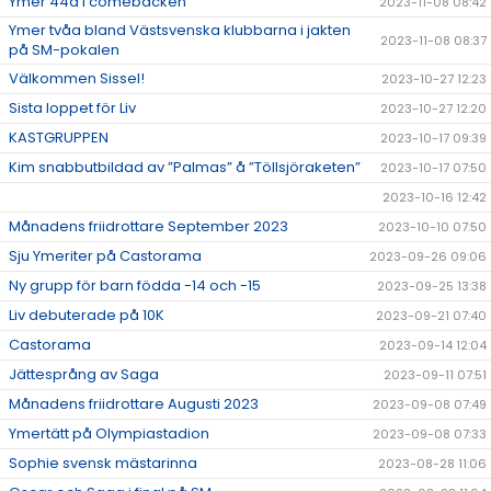
Ymer 44a i comebacken
2023-11-08 08:42
Ymer tvåa bland Västsvenska klubbarna i jakten
2023-11-08 08:37
på SM-pokalen
Välkommen Sissel!
2023-10-27 12:23
Sista loppet för Liv
2023-10-27 12:20
KASTGRUPPEN
2023-10-17 09:39
Kim snabbutbildad av ”Palmas” å ”Töllsjöraketen”
2023-10-17 07:50
2023-10-16 12:42
Månadens friidrottare September 2023
2023-10-10 07:50
Sju Ymeriter på Castorama
2023-09-26 09:06
Ny grupp för barn födda -14 och -15
2023-09-25 13:38
Liv debuterade på 10K
2023-09-21 07:40
Castorama
2023-09-14 12:04
Jättesprång av Saga
2023-09-11 07:51
Månadens friidrottare Augusti 2023
2023-09-08 07:49
Ymertätt på Olympiastadion
2023-09-08 07:33
Sophie svensk mästarinna
2023-08-28 11:06