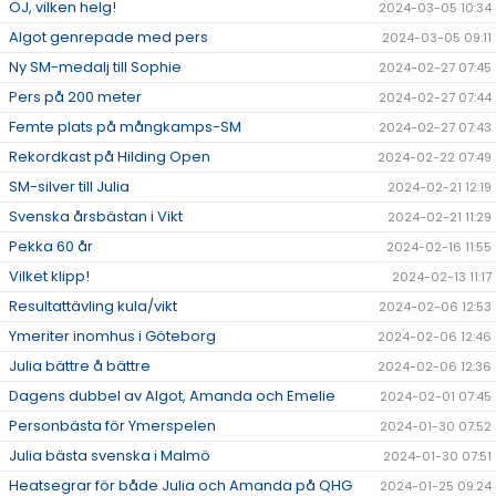
OJ, vilken helg!
2024-03-05 10:34
Algot genrepade med pers
2024-03-05 09:11
Ny SM-medalj till Sophie
2024-02-27 07:45
Pers på 200 meter
2024-02-27 07:44
Femte plats på mångkamps-SM
2024-02-27 07:43
Rekordkast på Hilding Open
2024-02-22 07:49
SM-silver till Julia
2024-02-21 12:19
Svenska årsbästan i Vikt
2024-02-21 11:29
Pekka 60 år
2024-02-16 11:55
Vilket klipp!
2024-02-13 11:17
Resultattävling kula/vikt
2024-02-06 12:53
Ymeriter inomhus i Göteborg
2024-02-06 12:46
Julia bättre å bättre
2024-02-06 12:36
Dagens dubbel av Algot, Amanda och Emelie
2024-02-01 07:45
Personbästa för Ymerspelen
2024-01-30 07:52
Julia bästa svenska i Malmö
2024-01-30 07:51
Heatsegrar för både Julia och Amanda på QHG
2024-01-25 09:24