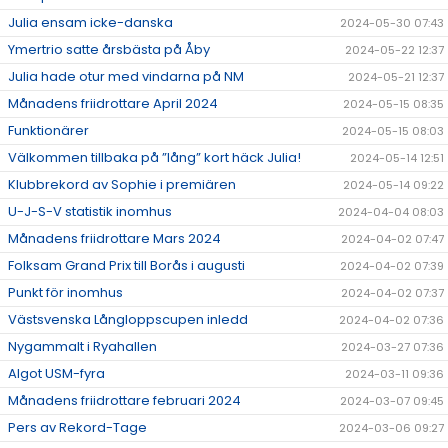
Julia ensam icke-danska
2024-05-30 07:43
Ymertrio satte årsbästa på Åby
2024-05-22 12:37
Julia hade otur med vindarna på NM
2024-05-21 12:37
Månadens friidrottare April 2024
2024-05-15 08:35
Funktionärer
2024-05-15 08:03
Välkommen tillbaka på ”lång” kort häck Julia!
2024-05-14 12:51
Klubbrekord av Sophie i premiären
2024-05-14 09:22
U-J-S-V statistik inomhus
2024-04-04 08:03
Månadens friidrottare Mars 2024
2024-04-02 07:47
Folksam Grand Prix till Borås i augusti
2024-04-02 07:39
Punkt för inomhus
2024-04-02 07:37
Västsvenska Långloppscupen inledd
2024-04-02 07:36
Nygammalt i Ryahallen
2024-03-27 07:36
Algot USM-fyra
2024-03-11 09:36
Månadens friidrottare februari 2024
2024-03-07 09:45
Pers av Rekord-Tage
2024-03-06 09:27