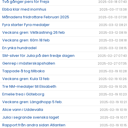
Två gånger pers för Freja
2025-03-18 07:43
Ebba klar med inomhus
2025-03-17 13:38
Månadens friidrottare Februari 2025
2025-03-13 07:38
Fyra starter Fyra medaljer
2025-03-12 08:21
Veckans gren: Viktkastning 26 feb
2025-03-12 08:19
Veckans gren: 60m 18 feb
2025-03-12 08:18
En ynka hundradel
2025-03-12 08:15
SM-silver för Julia på den tredje dagen
2025-02-27 07:43
Genrep i mästerskapshallen
2025-02-27 07:35
Tappade å tog tillbaka
2025-02-19 10:28
Veckans gren: Kula 13 feb
2025-02-19 10:26
Tre NM-medaljer till Elisabeth
2025-02-19 10:25
Emelie trea i Göteborg
2025-02-19 10:23
Veckans gren: Längdhopp 5 feb.
2025-02-19 10:21
Alice vann i Uddevalla
2025-02-19 10:19
Julia i segrande svenska laget
2025-02-19 10:17
Rapport från andra sidan Atlanten
2025-02-19 10:15