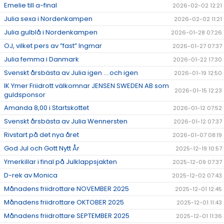
Emelie till a-final
2026-02-02 12:21
Julia sexa i Nordenkampen
2026-02-02 11:21
Julia gulblå i Nordenkampen
2026-01-28 07:26
OJ, vilket pers av ”fast” Ingmar
2026-01-27 07:37
Julia femma i Danmark
2026-01-22 17:30
Svenskt årsbästa av Julia igen ….och igen
2026-01-19 12:50
IK Ymer Friidrott välkomnar JENSEN SWEDEN AB som
2026-01-15 12:23
guldsponsor
Amanda 8,00 i Startskottet
2026-01-12 07:52
Svenskt årsbästa av Julia Wennersten
2026-01-12 07:37
Rivstart på det nya året
2026-01-07 08:19
God Jul och Gott Nytt År
2025-12-19 10:57
Ymerkillar i final på Julklappsjakten
2025-12-09 07:37
D-rek av Monica
2025-12-02 07:43
Månadens friidrottare NOVEMBER 2025
2025-12-01 12:45
Månadens friidrottare OKTOBER 2025
2025-12-01 11:43
Månadens friidrottare SEPTEMBER 2025
2025-12-01 11:36