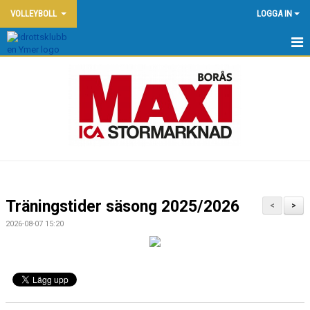
VOLLEYBOLL
LOGGA IN
HEM - VOLLEYBOLL
VÅRA LAG
YMERGÅRDENS BEACHCENTER
MEDLEMSINFO
KONTAKT/INFO
Träningstider säsong 2025/2026
<
>
SPONSORER
2026-08-07 15:20
KALENDER
DOKUMENT
NYHETER