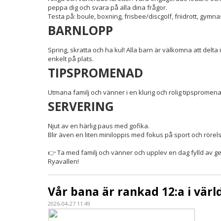
peppa dig och svara på alla dina frågor.
Testa på: boule, boxning, frisbee/discgolf, friidrott, gymnas
BARNLOPP
Spring, skratta och ha kul! Alla barn är välkomna att delt
enkelt på plats.
TIPSPROMENAD
Utmana familj och vänner i en klurig och rolig tipspromenad
SERVERING
Njut av en härlig paus med gofika.
Blir även en liten miniloppis med fokus på sport och rörel
👉 Ta med familj och vänner och upplev en dag fylld av ge
Ryavallen!
Vår bana är rankad 12:a i värld
2026-04-27 11:49