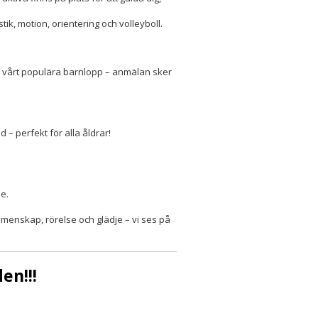
tik, motion, orientering och volleyboll.
a i vårt populära barnlopp – anmälan sker
 – perfekt för alla åldrar!
se.
menskap, rörelse och glädje – vi ses på
en!!!