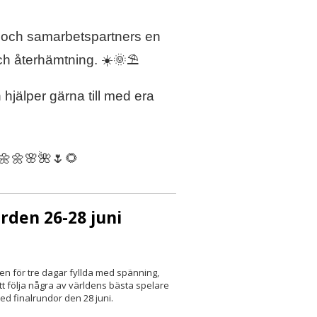
a och samarbetspartners en
 och återhämtning.
☀️🌞⛱️
h hjälper gärna till med era
🌼🌼🌸🌺🌷🌻
den 26-28 juni
den för tre dagar fyllda med spänning,
att följa några av världens bästa spelare
d finalrundor den 28 juni.