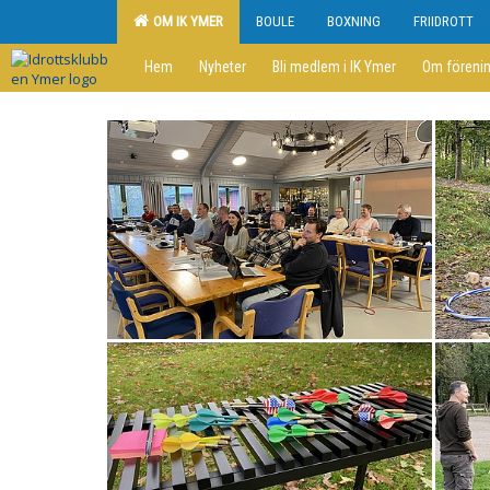
OM IK YMER
BOULE
BOXNING
FRIIDROTT
Hem
Nyheter
Bli medlem i IK Ymer
Om föreni