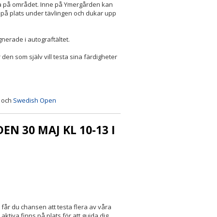
eva på området. Inne på Ymergården kan
 på plats under tävlingen och dukar upp
nerade i autograftältet.
den som själv vill testa sina färdigheter
och
Swedish Open
N 30 MAJ KL 10-13 I
år du chansen att testa flera av våra
ktiva finns på plats för att guida dig,