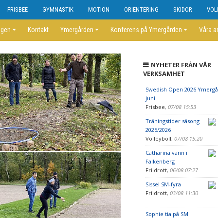
FRISBEE
GYMNASTIK
MOTION
ORIENTERING
SKIDOR
VOL
ngen
Kontakt
Ymergården
Konferens på Ymergården
Våra a
NYHETER FRÅN VÅR
VERKSAMHET
Swedish Open 2026 Ymergå
juni
Frisbee
,
07/08 15:53
Träningstider säsong
2025/2026
Volleyboll
,
07/08 15:20
Catharina vann i
Falkenberg
Friidrott
,
06/08 07:27
Sissel SM-fyra
Friidrott
,
03/08 11:30
Sophie tia på SM