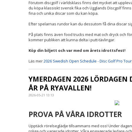
Förutom discgolf i världsklass finns det mycket att uppl
du köpa klassiskt svensk fika och Ugglands Discgolf finns
fina och unika discar som du kan köpa.
Efter spelarnas rundor kan du dessutom få dina discar sig
På plats finns även food trucks med mat och dryck och för 
kommer publiken att kunna delta i putt-tävlingar.
Köp din biljett och var med om årets idrottsfest!
Läs mer
2026 Swedish Open Schedule - Disc Golf Pro Tour
YMERDAGEN 2026 LÖRDAGEN DE
ÅR PÅ RYAVALLEN!
2026-05-21 13:13
PROVA PÅ VÅRA IDROTTER
Upptäck rörelseglädje tillsammans med oss! Under dagen f
roliga och varierade idrotter. Våra engagerade ledare och a