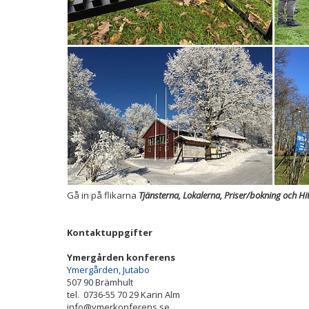
Gå in på flikarna
Tjänsterna, Lokalerna, Priser/bokning och Hi
Kontaktuppgifter
Ymergården konferens
Ymergården, Jutabo
507 90 Brämhult
tel. 0736-55 70 29 Karin Alm
info@ymerkonferens.se