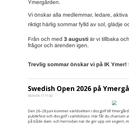
Ymergården.
Vi önskar alla medlemmar, ledare, aktiv
riktigt härlig sommar fylld av sol, glädje
Från och med
3 augusti
är vi tillbaka oc
frågor och ärenden igen.
Trevlig sommar önskar vi på IK Ymer!
Swedish Open 2026 på Ymergår
2026-06-17 11:02
Den 26–28 juni kommer världseliten i discgolf till Ymergår
publikfest och discgolf i världsklass. Här får du chansen 
på både dam- och herrsidan när de gör upp om segern, me