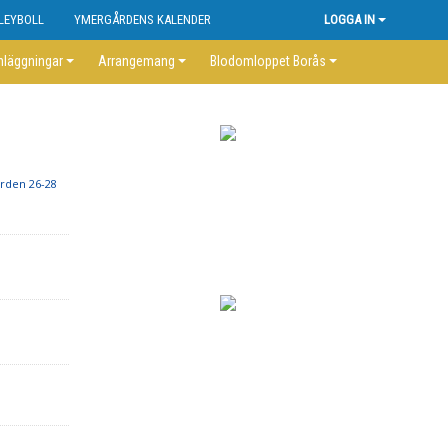
LEYBOLL
YMERGÅRDENS KALENDER
LOGGA IN
nläggningar
Arrangemang
Blodomloppet Borås
rden 26-28