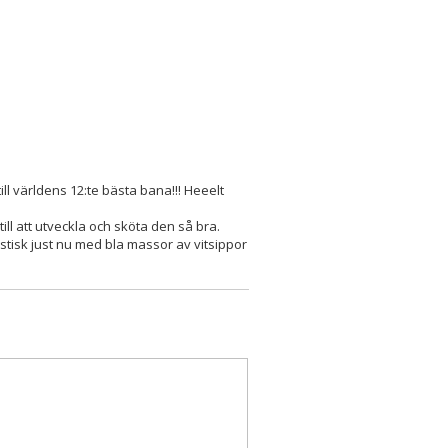
ill världens 12:te bästa bana!!! Heeelt
 till att utveckla och sköta den så bra.
astisk just nu med bla massor av vitsippor