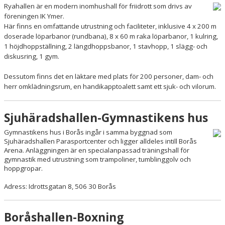
Ryahallen är en modern inomhushall för friidrott som drivs av
föreningen IK Ymer.
Här finns en omfattande utrustning och faciliteter, inklusive 4 x 200 m
doserade löparbanor (rundbana), 8 x 60 m raka löparbanor, 1 kulring,
1 höjdhoppställning, 2 längdhoppsbanor, 1 stavhopp, 1 slägg- och
diskusring, 1 gym.
Dessutom finns det en läktare med plats för 200 personer, dam- och
herr omklädningsrum, en handikapptoalett samt ett sjuk- och vilorum.
Sjuhäradshallen-Gymnastikens hus
Gymnastikens hus i Borås ingår i samma byggnad som
Sjuhäradshallen Parasportcenter och ligger alldeles intill Borås
Arena. Anläggningen är en specialanpassad träningshall för
gymnastik med utrustning som trampoliner, tumblinggolv och
hoppgropar.
Adress
:
Idrottsgatan 8, 506 30 Borås
Boråshallen-Boxning