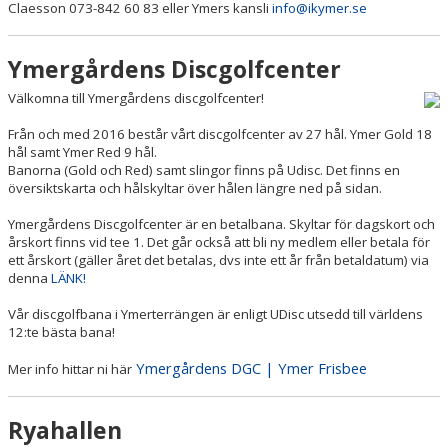
Claesson 073-842 60 83 eller Ymers kansli
info@ikymer.se
Ymergårdens Discgolfcenter
Välkomna till Ymergårdens discgolfcenter!
Från och med 2016 består vårt discgolfcenter av 27 hål. Ymer Gold 18
hål samt Ymer Red 9 hål.
Banorna (Gold och Red) samt slingor finns på Udisc. Det finns en
översiktskarta och hålskyltar över hålen längre ned på sidan.
Ymergårdens Discgolfcenter är en betalbana. Skyltar för dagskort och
årskort finns vid tee 1. Det går också att bli ny medlem eller betala för
ett årskort (gäller året det betalas, dvs inte ett år från betaldatum) via
denna
LÄNK!
Vår discgolfbana i Ymerterrängen är enligt UDisc utsedd till världens
12:te bästa bana!
Ymergårdens DGC | Ymer Frisbee
Mer info hittar ni här
Ryahallen