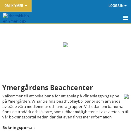
OM IK YMER
LOGGA IN
HEM
NYHETER
BLI MEDLEM I IK YMER
OM FÖRENINGEN
KONTAKT
Ymergårdens Beachcenter
YMERGÅRDEN
Välkommen till att boka bana för att spela på vår anläggning uppe
på Ymergården. Vi har tre fina beachvolleybollbanor som används
KONFERENS PÅ YMERGÅRDEN
av både våra medlemmar och andra grupper. Vid sidan om banorna
finns ett trädäck och läktare, som utökar möjligheten till aktiviteter. In till
vår bokningsportal nedan där det även finns mer information:
VÅRA ANLÄGGNINGAR
Bokningsportal: