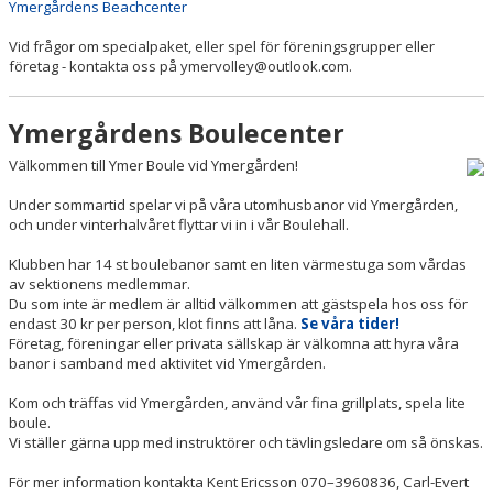
YMERGÅRDENS BEACHCENTER
Ymergårdens Beachcenter
Vid frågor om specialpaket, eller spel för föreningsgrupper eller
YMERGÅRDENS BOULECENTER
företag - kontakta oss på ymervolley@outlook.com.
YMERGÅRDENS DISCGOLFCENTER
Ymergårdens Boulecenter
RYAHALLEN
Välkommen till Ymer Boule vid Ymergården!
SJUHÄRADSHALLEN-GYMNASTIKENS HUS
Under sommartid spelar vi på våra utomhusbanor vid Ymergården,
och under vinterhalvåret flyttar vi in i vår Boulehall.
BORÅSHALLEN-BOXNING
Klubben har 14 st boulebanor samt en liten värmestuga som vårdas
av sektionens medlemmar.
ARRANGEMANG
Du som inte är medlem är alltid välkommen att gästspela hos oss för
endast 30 kr per person, klot finns att låna.
Se våra tider!
BLODOMLOPPET BORÅS
Företag, föreningar eller privata sällskap är välkomna att hyra våra
banor i samband med aktivitet vid Ymergården.
Kom och träffas vid Ymergården, använd vår fina grillplats, spela lite
boule.
Vi ställer gärna upp med instruktörer och tävlingsledare om så önskas.
För mer information kontakta Kent Ericsson 070–3960836, Carl-Evert