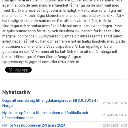
i Sjusjön. Vi åker i fina minibussar från Hertz. Där sköter vi oss själva, lagar
egen mat och de med mindre erfarenhet får hänga på de som varit med
förut. Du åker precis så långt som är lämpligt, vilket brukar vara några mil
mer än du tänkt och några kilometer mer än du trodde du skulle orka. Att vi
har trevligt är ett understatement! Det blir, om vädret tillåter, tre hela
skiddagar och vi brukar även åka både ankomst- och avresedagen. Priset
är självkostnadspris för stug- och busshyra inkl bensin för bussen + lite
marginal och blir ca 3500 kr/person. Lämna din Intresseanmälan till Bengt
enligt nedan så fort du kan och se fram emot en härlig långhelg med glada
motionärer och mer drivna Vasaloppsåkare. Vi kan egentligen bara
garantera en sak: Vi kommer att ha kul! Och vi tror att du får många mil i
benen. Hälsningar IK Ymer Skidor Bengt Sjögren
sjogrenbengt52@gmail.com eller 0703-226016.
Nyhetsarkiv
Dags att anmäla sig till längdåkningsresan till SJUSJÖEN i
2025-09-08 16:36
Norge
Ny aktuell spårkarta för skidspåren vid Snökulla och
2024-12-02 18:06
Råsseredsmossen
PM för Vasaloppsresan 2-3 mars 2024
2024-02-28 16:53