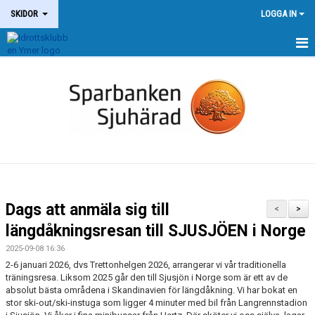
SKIDOR
LOGGA IN
NYHETER
HEM - SKIDOR
DOKUMENT
VÅRA SKIDSPÅR
BARMARKSTRÄNING
Dags att anmäla sig till
<
>
TRÄNINGSRESA TILL NORGE
längdåkningsresan till SJUSJÖEN i Norge
2025-09-08 16:36
VASALOPPSRESOR
2-6 januari 2026, dvs Trettonhelgen 2026, arrangerar vi vår traditionella
träningsresa. Liksom 2025 går den till Sjusjön i Norge som är ett av de
MEDLEMSIDA (INLOGGNING KRÄVS)
absolut bästa områdena i Skandinavien för längdåkning. Vi har bokat en
stor ski-out/ski-instuga som ligger 4 minuter med bil från Langrennstadion
KONTAKT OCH BETALNINGAR