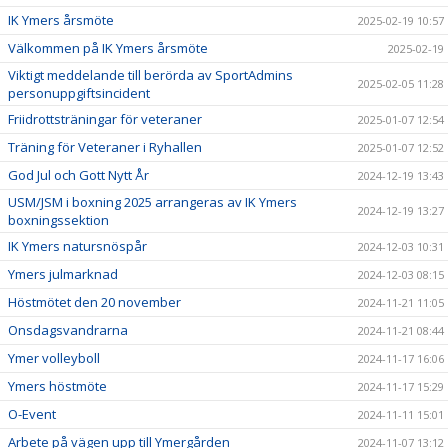
IK Ymers årsmöte
2025-02-19 10:57
Välkommen på IK Ymers årsmöte
2025-02-19
Viktigt meddelande till berörda av SportAdmins
2025-02-05 11:28
personuppgiftsincident
Friidrottsträningar för veteraner
2025-01-07 12:54
Träning för Veteraner i Ryhallen
2025-01-07 12:52
God Jul och Gott Nytt År
2024-12-19 13:43
USM/JSM i boxning 2025 arrangeras av IK Ymers
2024-12-19 13:27
boxningssektion
IK Ymers natursnöspår
2024-12-03 10:31
Ymers julmarknad
2024-12-03 08:15
Höstmötet den 20 november
2024-11-21 11:05
Onsdagsvandrarna
2024-11-21 08:44
Ymer volleyboll
2024-11-17 16:06
Ymers höstmöte
2024-11-17 15:29
O-Event
2024-11-11 15:01
Arbete på vägen upp till Ymergården
2024-11-07 13:12