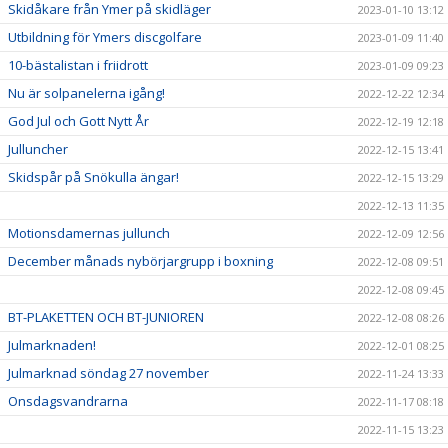
Skidåkare från Ymer på skidläger
2023-01-10 13:12
Utbildning för Ymers discgolfare
2023-01-09 11:40
10-bästalistan i friidrott
2023-01-09 09:23
Nu är solpanelerna igång!
2022-12-22 12:34
God Jul och Gott Nytt År
2022-12-19 12:18
Julluncher
2022-12-15 13:41
Skidspår på Snökulla ängar!
2022-12-15 13:29
2022-12-13 11:35
Motionsdamernas jullunch
2022-12-09 12:56
December månads nybörjargrupp i boxning
2022-12-08 09:51
2022-12-08 09:45
BT-PLAKETTEN OCH BT-JUNIOREN
2022-12-08 08:26
Julmarknaden!
2022-12-01 08:25
Julmarknad söndag 27 november
2022-11-24 13:33
Onsdagsvandrarna
2022-11-17 08:18
2022-11-15 13:23