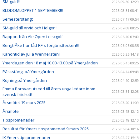
SM-guld!!!
2025-09-30 12:29
BLODOMLOPPET 1 SEPTEMBER!!!
2025-08-31 08:41
Semesterstängt
2025-07-17 09:54
SM-guld till Arvid och Holger!!!
2025-07-08 08:25
Rapport från Ale Open i discgolf
2025-06-10 07:40
Bengt-Åke har fått RF´s förtjänsttecken!!!
2025-06-05 08:35
Kanontid av Julia Wennersten!
2025-05-26 14:18
Ymerdagen den 18 maj 10.00-13.00 på Ymergården
2025-05-15 09:25
Påskstängt på Ymergården
2025-04-14 09:48
Röjning på Ymergården
2025-04-10 12:59
Emma Borovac utsedd till årets unga ledare inom
2025-03-31 12:08
svensk friidrott!
Årsmötet 19 mars 2025
2025-03-20 11:09
Årsmöte
2025-03-18 12:12
Tipspromenader
2025-03-18 12:10
Resultat för Ymers tipspromenad 9 mars 2025
2025-03-04 10:16
IK Ymers tipspromenader
2025-02-27 15:13