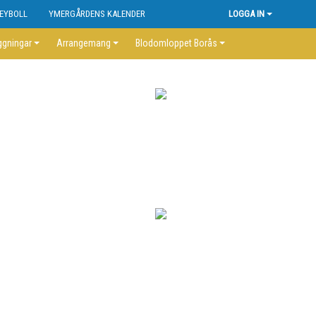
EYBOLL
YMERGÅRDENS KALENDER
LOGGA IN
ggningar
Arrangemang
Blodomloppet Borås