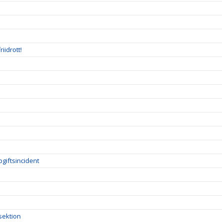
iidrott!
giftsincident
sektion