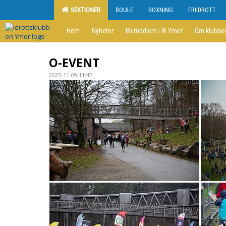
SEKTIONER
BOULE
BOXNING
FRIIDROTT
Hem
Nyheter
Bli medlem i IK Ymer
Om klubbe
O-EVENT
2023-11-09 11:42