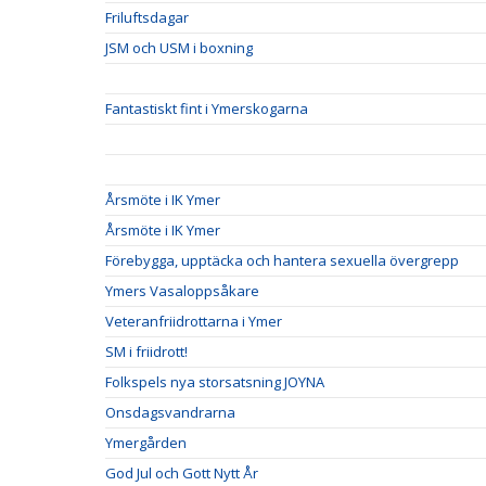
Friluftsdagar
JSM och USM i boxning
Fantastiskt fint i Ymerskogarna
Årsmöte i IK Ymer
Årsmöte i IK Ymer
Förebygga, upptäcka och hantera sexuella övergrepp
Ymers Vasaloppsåkare
Veteranfriidrottarna i Ymer
SM i friidrott!
Folkspels nya storsatsning JOYNA
Onsdagsvandrarna
Ymergården
God Jul och Gott Nytt År