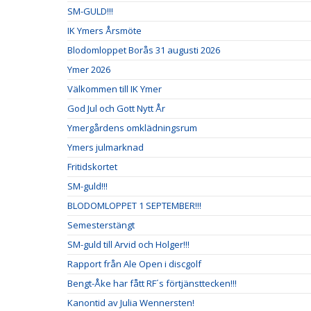
SM-GULD!!!
IK Ymers Årsmöte
Blodomloppet Borås 31 augusti 2026
Ymer 2026
Välkommen till IK Ymer
God Jul och Gott Nytt År
Ymergårdens omklädningsrum
Ymers julmarknad
Fritidskortet
SM-guld!!!
BLODOMLOPPET 1 SEPTEMBER!!!
Semesterstängt
SM-guld till Arvid och Holger!!!
Rapport från Ale Open i discgolf
Bengt-Åke har fått RF´s förtjänsttecken!!!
Kanontid av Julia Wennersten!