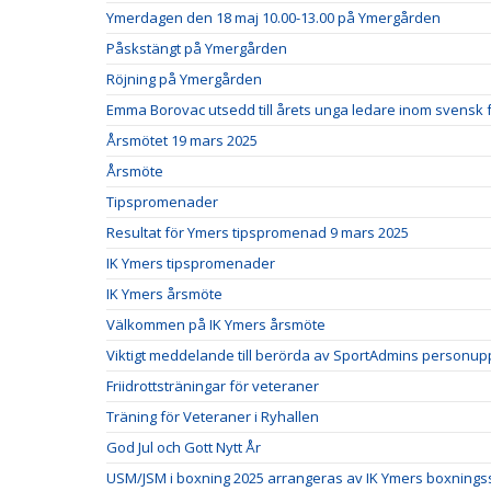
Ymerdagen den 18 maj 10.00-13.00 på Ymergården
Påskstängt på Ymergården
Röjning på Ymergården
Emma Borovac utsedd till årets unga ledare inom svensk fr
Årsmötet 19 mars 2025
Årsmöte
Tipspromenader
Resultat för Ymers tipspromenad 9 mars 2025
IK Ymers tipspromenader
IK Ymers årsmöte
Välkommen på IK Ymers årsmöte
Viktigt meddelande till berörda av SportAdmins personupp
Friidrottsträningar för veteraner
Träning för Veteraner i Ryhallen
God Jul och Gott Nytt År
USM/JSM i boxning 2025 arrangeras av IK Ymers boxnings