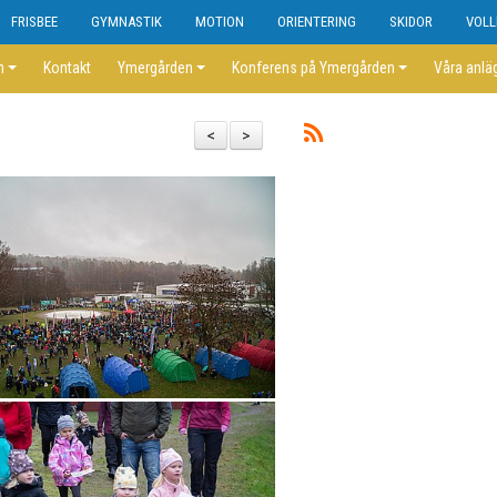
FRISBEE
GYMNASTIK
MOTION
ORIENTERING
SKIDOR
VOLL
n
Kontakt
Ymergården
Konferens på Ymergården
Våra anlä
<
>