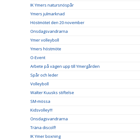
IK Ymers natursnöspår
Ymers julmarknad
Höstmötet den 20 november
Onsdagsvandrarna
Ymer volleyboll
Ymers höstmöte
O-Event
Arbete på vägen upp till Ymergården
Spår och leder
Volleyboll
Walter Kuusks stiftelse
SM-mössa
Kidsvolley!!!
Onsdagsvandrarna
Träna discolf!
IK Ymer boxning