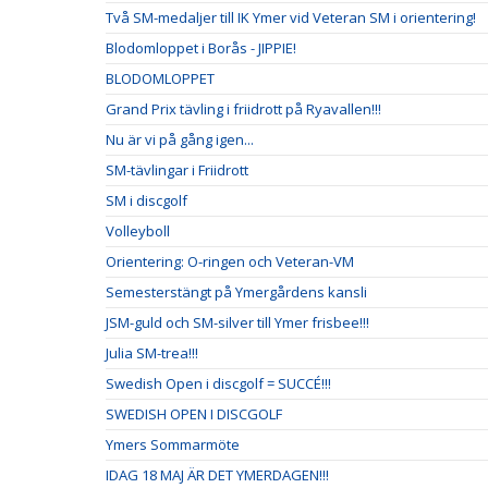
Två SM-medaljer till IK Ymer vid Veteran SM i orientering!
Blodomloppet i Borås - JIPPIE!
BLODOMLOPPET
Grand Prix tävling i friidrott på Ryavallen!!!
Nu är vi på gång igen...
SM-tävlingar i Friidrott
SM i discgolf
Volleyboll
Orientering: O-ringen och Veteran-VM
Semesterstängt på Ymergårdens kansli
JSM-guld och SM-silver till Ymer frisbee!!!
Julia SM-trea!!!
Swedish Open i discgolf = SUCCÉ!!!
SWEDISH OPEN I DISCGOLF
Ymers Sommarmöte
IDAG 18 MAJ ÄR DET YMERDAGEN!!!