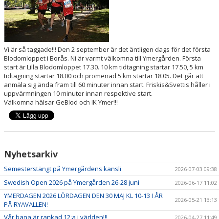
ARRANGEMANG
BLODOMLOPPET BORÅS
Vi är så taggade!!! Den 2 september är det äntligen dags för det första
Blodomloppet i Borås. Ni är varmt välkomna till Ymergården. Första
start är Lilla Blodomloppet 17.30. 10 km tidtagning startar 17.50, 5 km
tidtagning startar 18.00 och promenad 5 km startar 18.05. Det går att
anmäla sig ända fram till 60 minuter innan start. Friskis&Svettis håller i
uppvärmningen 10 minuter innan respektive start.
Välkomna hälsar GeBlod och IK Ymer!!!
Nyhetsarkiv
Semesterstängt på Ymergårdens kansli
2026-07-03 09:38
Swedish Open 2026 på Ymergården 26-28 juni
2026-06-17 11:02
YMERDAGEN 2026 LÖRDAGEN DEN 30 MAJ KL 10-13 I ÅR
2026-05-21 13:13
PÅ RYAVALLEN!
Vår bana är rankad 12:a i världen!!!
2026-04-27 11:49