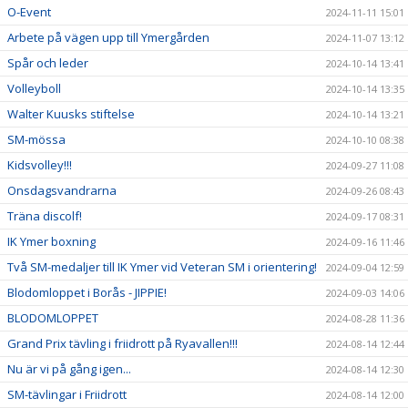
O-Event
2024-11-11 15:01
Arbete på vägen upp till Ymergården
2024-11-07 13:12
Spår och leder
2024-10-14 13:41
Volleyboll
2024-10-14 13:35
Walter Kuusks stiftelse
2024-10-14 13:21
SM-mössa
2024-10-10 08:38
Kidsvolley!!!
2024-09-27 11:08
Onsdagsvandrarna
2024-09-26 08:43
Träna discolf!
2024-09-17 08:31
IK Ymer boxning
2024-09-16 11:46
Två SM-medaljer till IK Ymer vid Veteran SM i orientering!
2024-09-04 12:59
Blodomloppet i Borås - JIPPIE!
2024-09-03 14:06
BLODOMLOPPET
2024-08-28 11:36
Grand Prix tävling i friidrott på Ryavallen!!!
2024-08-14 12:44
Nu är vi på gång igen...
2024-08-14 12:30
SM-tävlingar i Friidrott
2024-08-14 12:00