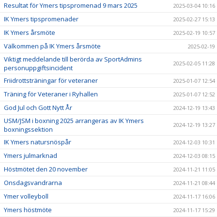
Resultat för Ymers tipspromenad 9 mars 2025
2025-03-04 10:16
IK Ymers tipspromenader
2025-02-27 15:13
IK Ymers årsmöte
2025-02-19 10:57
Välkommen på IK Ymers årsmöte
2025-02-19
Viktigt meddelande till berörda av SportAdmins
2025-02-05 11:28
personuppgiftsincident
Friidrottsträningar för veteraner
2025-01-07 12:54
Träning för Veteraner i Ryhallen
2025-01-07 12:52
God Jul och Gott Nytt År
2024-12-19 13:43
USM/JSM i boxning 2025 arrangeras av IK Ymers
2024-12-19 13:27
boxningssektion
IK Ymers natursnöspår
2024-12-03 10:31
Ymers julmarknad
2024-12-03 08:15
Höstmötet den 20 november
2024-11-21 11:05
Onsdagsvandrarna
2024-11-21 08:44
Ymer volleyboll
2024-11-17 16:06
Ymers höstmöte
2024-11-17 15:29