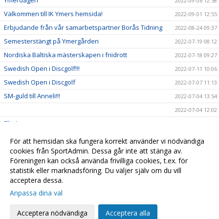
Ymerdagen
2022-09-06 12:58
Välkommen till IK Ymers hemsida!
2022-09-01 12:55
Erbjudande från vår samarbetspartner Borås Tidning
2022-08-24 09:37
Semesterstängt på Ymergården
2022-07-19 08:12
Nordiska Baltiska mästerskapen i friidrott
2022-07-18 09:27
Swedish Open i Discgolf!!!
2022-07-11 10:06
Swedish Open i Discgolf
2022-07-07 11:13
SM-guld till Anneli!!!
2022-07-04 13:54
2022-07-04 12:02
Elin Larsson
2022-07-04 11:56
Save the date 1!
2022-06-28 13:19
För att hemsidan ska fungera korrekt använder vi nödvändiga
Save the date 2!
cookies från SportAdmin. Dessa går inte att stänga av.
2022-06-28 13:18
Föreningen kan också använda frivilliga cookies, t.ex. för
2022-06-28 11:00
statistik eller marknadsföring. Du väljer själv om du vill
acceptera dessa.
Anpassa dina val
Cookie-
Gå till
inställningar
Webbversion
Acceptera nödvändiga
Acceptera alla