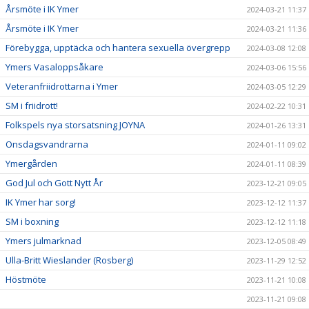
Årsmöte i IK Ymer
2024-03-21 11:37
Årsmöte i IK Ymer
2024-03-21 11:36
Förebygga, upptäcka och hantera sexuella övergrepp
2024-03-08 12:08
Ymers Vasaloppsåkare
2024-03-06 15:56
Veteranfriidrottarna i Ymer
2024-03-05 12:29
SM i friidrott!
2024-02-22 10:31
Folkspels nya storsatsning JOYNA
2024-01-26 13:31
Onsdagsvandrarna
2024-01-11 09:02
Ymergården
2024-01-11 08:39
God Jul och Gott Nytt År
2023-12-21 09:05
IK Ymer har sorg!
2023-12-12 11:37
SM i boxning
2023-12-12 11:18
Ymers julmarknad
2023-12-05 08:49
Ulla-Britt Wieslander (Rosberg)
2023-11-29 12:52
Höstmöte
2023-11-21 10:08
2023-11-21 09:08