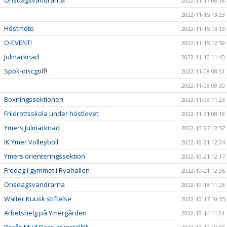
Onsdagsvandrarna
2022-11-17 08:18
2022-11-15 13:23
Höstmöte
2022-11-15 13:13
O-EVENT!
2022-11-15 12:59
Julmarknad
2022-11-10 11:43
Spök-discgolf!
2022-11-08 08:51
2022-11-08 08:30
Boxningssektionen
2022-11-03 11:23
Friidrottsskola under höstlovet
2022-11-01 08:18
Ymers Julmarknad
2022-10-27 12:57
IK Ymer Volleyboll
2022-10-21 12:24
Ymers orienteringssektion
2022-10-21 12:17
Fredag i gymmet i Ryahallen
2022-10-21 12:06
Onsdagsvandrarna
2022-10-18 11:28
Walter Kuusk stiftelse
2022-10-17 10:35
Arbetshelg på Ymergården
2022-10-14 11:01