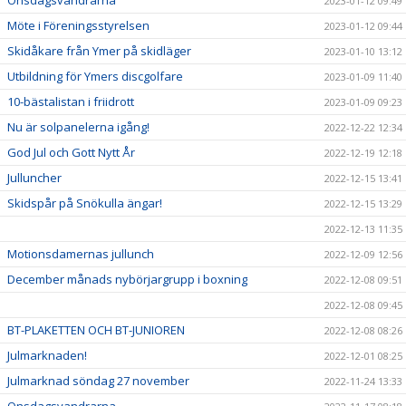
Onsdagsvandrarna
2023-01-12 09:49
Möte i Föreningsstyrelsen
2023-01-12 09:44
Skidåkare från Ymer på skidläger
2023-01-10 13:12
Utbildning för Ymers discgolfare
2023-01-09 11:40
10-bästalistan i friidrott
2023-01-09 09:23
Nu är solpanelerna igång!
2022-12-22 12:34
God Jul och Gott Nytt År
2022-12-19 12:18
Julluncher
2022-12-15 13:41
Skidspår på Snökulla ängar!
2022-12-15 13:29
2022-12-13 11:35
Motionsdamernas jullunch
2022-12-09 12:56
December månads nybörjargrupp i boxning
2022-12-08 09:51
2022-12-08 09:45
BT-PLAKETTEN OCH BT-JUNIOREN
2022-12-08 08:26
Julmarknaden!
2022-12-01 08:25
Julmarknad söndag 27 november
2022-11-24 13:33