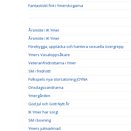
Fantastiskt fint i Ymerskogarna
Årsmöte i IK Ymer
Årsmöte i IK Ymer
Förebygga, upptäcka och hantera sexuella övergrepp
Ymers Vasaloppsåkare
Veteranfriidrottarna i Ymer
SM i friidrott!
Folkspels nya storsatsning JOYNA
Onsdagsvandrarna
Ymergården
God Jul och Gott Nytt År
IK Ymer har sorg!
SM i boxning
Ymers julmarknad