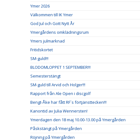
Ymer 2026
Välkommen till IK Ymer
God Jul och Gott Nytt År
Ymergårdens omklädningsrum
Ymers julmarknad
Fritidskortet
SM-guld!!!
BLODOMLOPPET 1 SEPTEMBER!!!
Semesterstängt
SM-guld till Arvid och Holger!!!
Rapport från Ale Open i discgolf
Bengt-Åke har fått RF´s förtjänsttecken!!!
Kanontid av Julia Wennersten!
Ymerdagen den 18 maj 10.00-13.00 på Ymergården
Påskstängt på Ymergården
Röjning på Ymergården