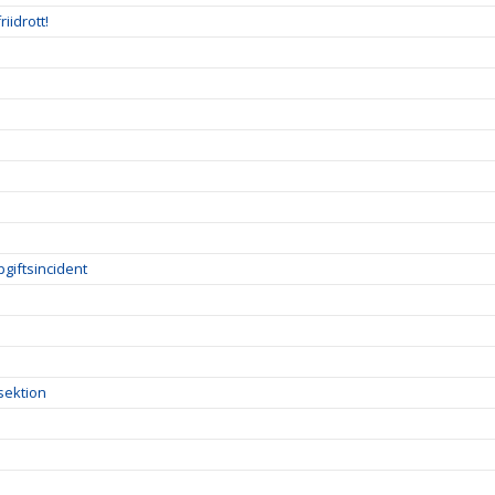
iidrott!
giftsincident
sektion