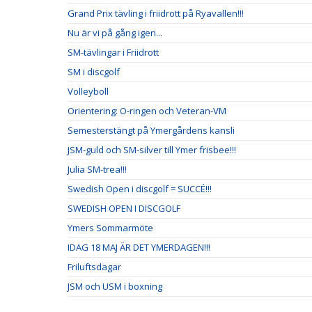
Grand Prix tävling i friidrott på Ryavallen!!!
Nu är vi på gång igen...
SM-tävlingar i Friidrott
SM i discgolf
Volleyboll
Orientering: O-ringen och Veteran-VM
Semesterstängt på Ymergårdens kansli
JSM-guld och SM-silver till Ymer frisbee!!!
Julia SM-trea!!!
Swedish Open i discgolf = SUCCÉ!!!
SWEDISH OPEN I DISCGOLF
Ymers Sommarmöte
IDAG 18 MAJ ÄR DET YMERDAGEN!!!
Friluftsdagar
JSM och USM i boxning