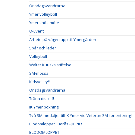
Onsdagsvandrarna
Ymer volleyboll
Ymers höstmöte
O-Event
Arbete på vägen upp till Ymergården
Spår och leder
Volleyboll
Walter Kuusks stiftelse
SM-mössa
Kidsvolley!!!
Onsdagsvandrarna
Träna discolf!
IK Ymer boxning
Två SM-medaljer till IK Ymer vid Veteran SM i orientering!
Blodomloppet i Borås - JIPPIE!
BLODOMLOPPET