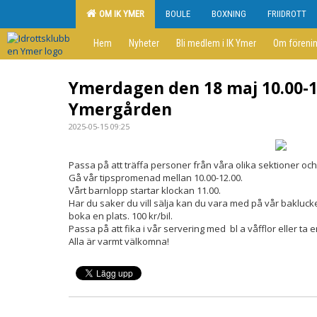
OM IK YMER
BOULE
BOXNING
FRIIDROTT
Hem
Nyheter
Bli medlem i IK Ymer
Om föreni
Ymerdagen den 18 maj 10.00-1
Ymergården
2025-05-15 09:25
Passa på att träffa personer från våra olika sektioner och 
Gå vår tipspromenad mellan 10.00-12.00.
Vårt barnlopp startar klockan 11.00.
Har du saker du vill sälja kan du vara med på vår baklucke
boka en plats. 100 kr/bil.
Passa på att fika i vår servering med bl a våfflor eller ta en
Alla är varmt välkomna!