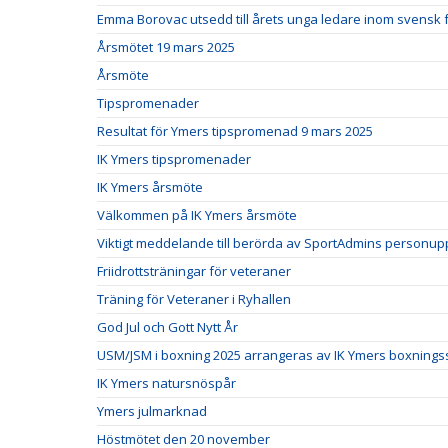
Emma Borovac utsedd till årets unga ledare inom svensk fr
Årsmötet 19 mars 2025
Årsmöte
Tipspromenader
Resultat för Ymers tipspromenad 9 mars 2025
IK Ymers tipspromenader
IK Ymers årsmöte
Välkommen på IK Ymers årsmöte
Viktigt meddelande till berörda av SportAdmins personupp
Friidrottsträningar för veteraner
Träning för Veteraner i Ryhallen
God Jul och Gott Nytt År
USM/JSM i boxning 2025 arrangeras av IK Ymers boxnings
IK Ymers natursnöspår
Ymers julmarknad
Höstmötet den 20 november