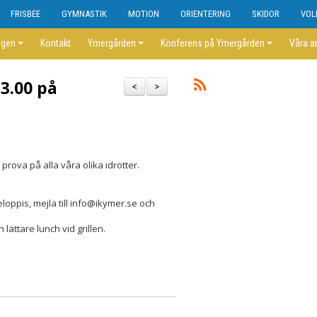
FRISBEE
GYMNASTIK
MOTION
ORIENTERING
SKIDOR
VOL
ngen
Kontakt
Ymergården
Konferens på Ymergården
Våra a
3.00 på
<
>
prova på alla våra olika idrotter.
loppis, mejla till info@ikymer.se och
 lättare lunch vid grillen.