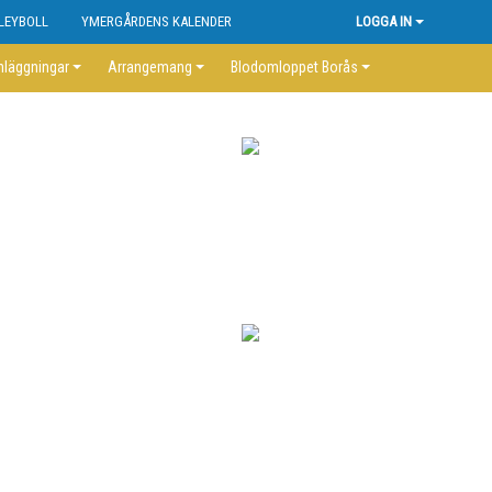
LEYBOLL
YMERGÅRDENS KALENDER
LOGGA IN
nläggningar
Arrangemang
Blodomloppet Borås