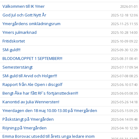
Välkommen till IK Ymer
2026-01-01
God Jul och Gott Nytt År
2025-12-18 12:06
Ymergårdens omklädningsrum
2025-11-25 11:55
Ymers julmarknad
2025-10-28 14:00
Fritidskortet
2025-10-09 09:22
SM-guld!!!
2025-09-30 12:29
BLODOMLOPPET 1 SEPTEMBER!!!
2025-08-31 08:41
Semesterstängt
2025-07-17 09:54
SM-guld till Arvid och Holger!!!
2025-07-08 08:25
Rapport från Ale Open i discgolf
2025-06-10 07:40
Bengt-Åke har fått RF´s förtjänsttecken!!!
2025-06-05 08:35
Kanontid av Julia Wennersten!
2025-05-26 14:18
Ymerdagen den 18 maj 10.00-13.00 på Ymergården
2025-05-15 09:25
Påskstängt på Ymergården
2025-04-14 09:48
Röjning på Ymergården
2025-04-10 12:59
Emma Borovac utsedd till årets unga ledare inom
2025-03-31 12:08