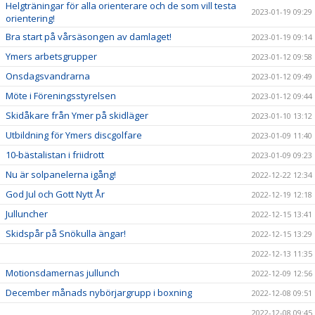
Helgträningar för alla orienterare och de som vill testa
2023-01-19 09:29
orientering!
Bra start på vårsäsongen av damlaget!
2023-01-19 09:14
Ymers arbetsgrupper
2023-01-12 09:58
Onsdagsvandrarna
2023-01-12 09:49
Möte i Föreningsstyrelsen
2023-01-12 09:44
Skidåkare från Ymer på skidläger
2023-01-10 13:12
Utbildning för Ymers discgolfare
2023-01-09 11:40
10-bästalistan i friidrott
2023-01-09 09:23
Nu är solpanelerna igång!
2022-12-22 12:34
God Jul och Gott Nytt År
2022-12-19 12:18
Julluncher
2022-12-15 13:41
Skidspår på Snökulla ängar!
2022-12-15 13:29
2022-12-13 11:35
Motionsdamernas jullunch
2022-12-09 12:56
December månads nybörjargrupp i boxning
2022-12-08 09:51
2022-12-08 09:45