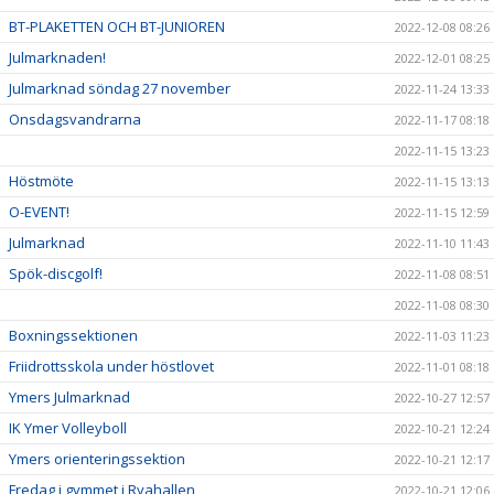
BT-PLAKETTEN OCH BT-JUNIOREN
2022-12-08 08:26
Julmarknaden!
2022-12-01 08:25
Julmarknad söndag 27 november
2022-11-24 13:33
Onsdagsvandrarna
2022-11-17 08:18
2022-11-15 13:23
Höstmöte
2022-11-15 13:13
O-EVENT!
2022-11-15 12:59
Julmarknad
2022-11-10 11:43
Spök-discgolf!
2022-11-08 08:51
2022-11-08 08:30
Boxningssektionen
2022-11-03 11:23
Friidrottsskola under höstlovet
2022-11-01 08:18
Ymers Julmarknad
2022-10-27 12:57
IK Ymer Volleyboll
2022-10-21 12:24
Ymers orienteringssektion
2022-10-21 12:17
Fredag i gymmet i Ryahallen
2022-10-21 12:06