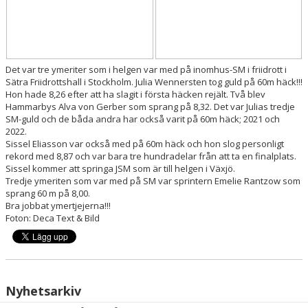
ARRANGEMANG
BLODOMLOPPET BORÅS
Det var tre ymeriter som i helgen var med på inomhus-SM i friidrott i
Sätra Friidrottshall i Stockholm. Julia Wennersten tog guld på 60m häck!!!
Hon hade 8,26 efter att ha slagit i första häcken rejält. Två blev
Hammarbys Alva von Gerber som sprang på 8,32. Det var Julias tredje
SM-guld och de båda andra har också varit på 60m häck; 2021 och
2022.
Sissel Eliasson var också med på 60m häck och hon slog personligt
rekord med 8,87 och var bara tre hundradelar från att ta en finalplats.
Sissel kommer att springa JSM som är till helgen i Växjö.
Tredje ymeriten som var med på SM var sprintern Emelie Rantzow som
sprang 60 m på 8,00.
Bra jobbat ymertjejerna!!!
Foton: Deca Text & Bild
Nyhetsarkiv