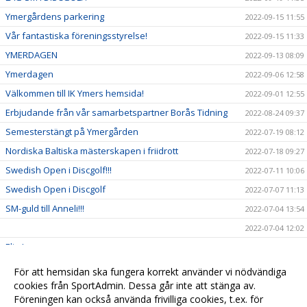
Ymergårdens parkering
2022-09-15 11:55
Vår fantastiska föreningsstyrelse!
2022-09-15 11:33
YMERDAGEN
2022-09-13 08:09
Ymerdagen
2022-09-06 12:58
Välkommen till IK Ymers hemsida!
2022-09-01 12:55
Erbjudande från vår samarbetspartner Borås Tidning
2022-08-24 09:37
Semesterstängt på Ymergården
2022-07-19 08:12
Nordiska Baltiska mästerskapen i friidrott
2022-07-18 09:27
Swedish Open i Discgolf!!!
2022-07-11 10:06
Swedish Open i Discgolf
2022-07-07 11:13
SM-guld till Anneli!!!
2022-07-04 13:54
2022-07-04 12:02
Elin Larsson
2022-07-04 11:56
Save the date 1!
2022-06-28 13:19
För att hemsidan ska fungera korrekt använder vi nödvändiga
Save the date 2!
cookies från SportAdmin. Dessa går inte att stänga av.
2022-06-28 13:18
Föreningen kan också använda frivilliga cookies, t.ex. för
2022-06-28 11:00