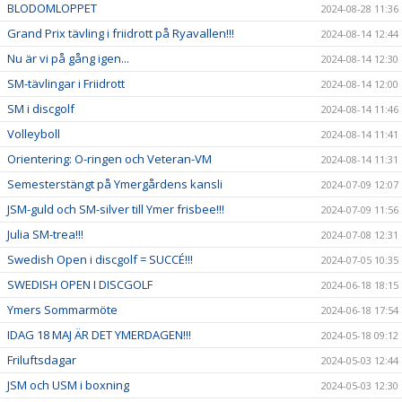
BLODOMLOPPET
2024-08-28 11:36
Grand Prix tävling i friidrott på Ryavallen!!!
2024-08-14 12:44
Nu är vi på gång igen...
2024-08-14 12:30
SM-tävlingar i Friidrott
2024-08-14 12:00
SM i discgolf
2024-08-14 11:46
Volleyboll
2024-08-14 11:41
Orientering: O-ringen och Veteran-VM
2024-08-14 11:31
Semesterstängt på Ymergårdens kansli
2024-07-09 12:07
JSM-guld och SM-silver till Ymer frisbee!!!
2024-07-09 11:56
Julia SM-trea!!!
2024-07-08 12:31
Swedish Open i discgolf = SUCCÉ!!!
2024-07-05 10:35
SWEDISH OPEN I DISCGOLF
2024-06-18 18:15
Ymers Sommarmöte
2024-06-18 17:54
IDAG 18 MAJ ÄR DET YMERDAGEN!!!
2024-05-18 09:12
Friluftsdagar
2024-05-03 12:44
JSM och USM i boxning
2024-05-03 12:30