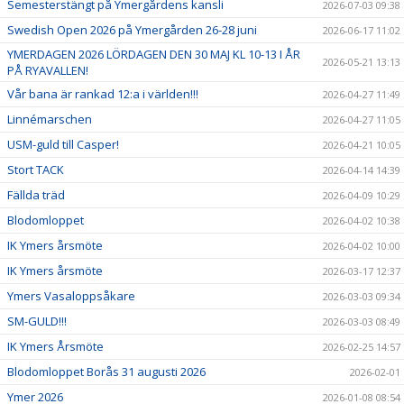
Semesterstängt på Ymergårdens kansli
2026-07-03 09:38
Swedish Open 2026 på Ymergården 26-28 juni
2026-06-17 11:02
YMERDAGEN 2026 LÖRDAGEN DEN 30 MAJ KL 10-13 I ÅR
2026-05-21 13:13
PÅ RYAVALLEN!
Vår bana är rankad 12:a i världen!!!
2026-04-27 11:49
Linnémarschen
2026-04-27 11:05
USM-guld till Casper!
2026-04-21 10:05
Stort TACK
2026-04-14 14:39
Fällda träd
2026-04-09 10:29
Blodomloppet
2026-04-02 10:38
IK Ymers årsmöte
2026-04-02 10:00
IK Ymers årsmöte
2026-03-17 12:37
Ymers Vasaloppsåkare
2026-03-03 09:34
SM-GULD!!!
2026-03-03 08:49
IK Ymers Årsmöte
2026-02-25 14:57
Blodomloppet Borås 31 augusti 2026
2026-02-01
Ymer 2026
2026-01-08 08:54