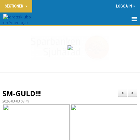
SEKTIONER
LOGGA IN
HEM
NYHETER
BLI MEDLEM I IK YMER
OM KLUBBEN
KONTAKT
SM-GULD!!!
<
>
YMERGÅRDEN
2026-03-03 08:49
KONFERENS PÅ YMERGÅRDEN
VÅRA ANLÄGGNINGAR