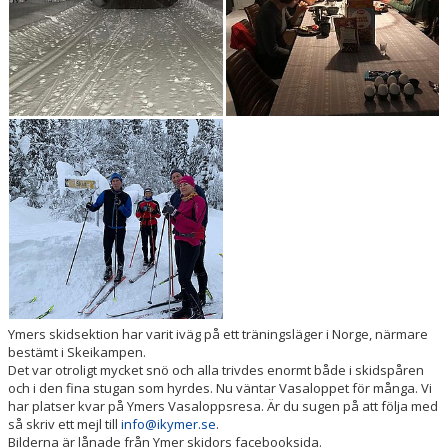
ARRANGEMANG
BLODOMLOPPET BORÅS
Ymers skidsektion har varit iväg på ett träningsläger i Norge, närmare
bestämt i Skeikampen.
Det var otroligt mycket snö och alla trivdes enormt både i skidspåren
och i den fina stugan som hyrdes. Nu väntar Vasaloppet för många. Vi
har platser kvar på Ymers Vasaloppsresa. Är du sugen på att följa med
så skriv ett mejl till
info@ikymer.se
.
Bilderna är lånade från Ymer skidors facebooksida.