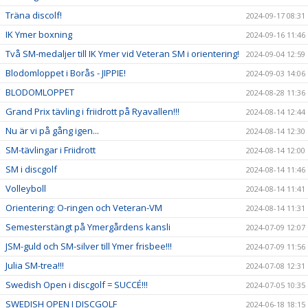
Träna discolf!
2024-09-17 08:31
IK Ymer boxning
2024-09-16 11:46
Två SM-medaljer till IK Ymer vid Veteran SM i orientering!
2024-09-04 12:59
Blodomloppet i Borås - JIPPIE!
2024-09-03 14:06
BLODOMLOPPET
2024-08-28 11:36
Grand Prix tävling i friidrott på Ryavallen!!!
2024-08-14 12:44
Nu är vi på gång igen...
2024-08-14 12:30
SM-tävlingar i Friidrott
2024-08-14 12:00
SM i discgolf
2024-08-14 11:46
Volleyboll
2024-08-14 11:41
Orientering: O-ringen och Veteran-VM
2024-08-14 11:31
Semesterstängt på Ymergårdens kansli
2024-07-09 12:07
JSM-guld och SM-silver till Ymer frisbee!!!
2024-07-09 11:56
Julia SM-trea!!!
2024-07-08 12:31
Swedish Open i discgolf = SUCCÉ!!!
2024-07-05 10:35
SWEDISH OPEN I DISCGOLF
2024-06-18 18:15