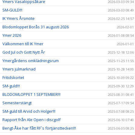
Ymers Vasaloppsåkare
2026-03-03 09:34
SM-GULD!!!
2026-03-03 08:49
IK Ymers Årsmöte
2026-02-25 14:57
Blodomloppet Borås 31 augusti 2026
2026-02-01
Ymer 2026
2026-01-08 08:54
Välkommen till IK Ymer
2026-01-01
God Jul och Gott Nytt År
2025-12-18 12:06
Ymergårdens omklädningsrum
2025-11-25 11:55
Ymers julmarknad
2025-10-28 14:00
Fritidskortet
2025-10-09 09:22
SM-guld!!!
2025-09-30 12:29
BLODOMLOPPET 1 SEPTEMBER!!!
2025-08-31 08:41
Semesterstängt
2025-07-17 09:54
SM-guld till Arvid och Holger!!!
2025-07-08 08:25
Rapport från Ale Open i discgolf
2025-06-10 07:40
Bengt-Åke har fått RF´s förtjänsttecken!!!
2025-06-05 08:35